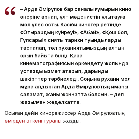
– Ардақ Әмірқұлов бар саналы ғұмырын кино
өнеріне арнап, ұлт мәдениетін ұлықтауға
мол үлес қосты. Кәсіби киногер ретінде
«Отырардың күйреуі», «Абай», «Қош бол,
Гүлсары!» сияқты тарихи туындыларды
таспалап, төл руханиятымыздың алтын
қорын байыта білді. Қазақ
кинематографиясын өркендету жолында
ұстаздық қызмет атқарып, дарынды
шәкірттер тәрбиеледі. Соңына рухани мол
мұра қалдырған Ардақ Әмірқұловтың иманы
саламат, жаны жәннатта болсын, – деп
жазылған жеделхатта.
Осыған дейін кинорежиссер Ардақ Әмірқұловтың
өмірден өткені туралы
жаздық.