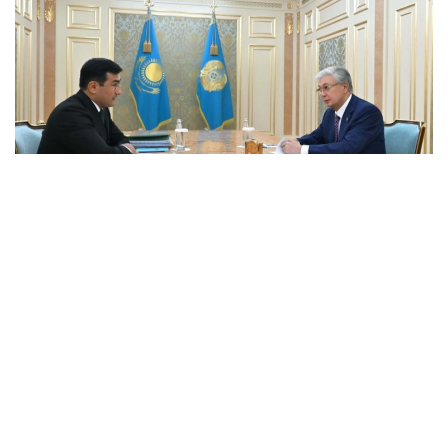
Фото: Ақорда
Президентке бұған дейін берген
тапсырмаларының орындалу барысы және
холдингті дамытудың негізгі бағыттары баяндалды.
Қасым-Жомарт Тоқаевқа инвестициялық және
кредиттік портфель 14,3 триллион теңгеге жетіп,
16,5 триллион теңгеге дейін артады деп болжанып