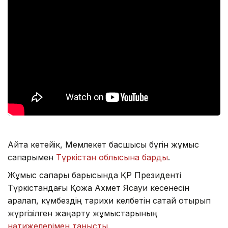
Айта кетейік, Мемлекет басшысы бүгін жұмыс
сапарымен
Түркістан облысына барды
.
Жұмыс сапары барысында ҚР Президенті
Түркістандағы Қожа Ахмет Ясауи кесенесін
аралап, күмбездің тарихи келбетін сақтай отырып
жүргізілген жаңарту жұмыстарының
нәтижелерімен танысты
.