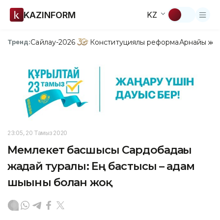
KAZINFORM
KZ
Сайлау-2026
Конституциялық реформа
Арнайы жо
Тренд:
23:05, 20 Тамыз 2020
Мемлекет басшысы Сардобадағы
жағдай туралы: Ең бастысы – адам
шығыны болған жоқ