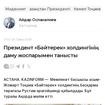
Мәдениет
Қазақстан Президенті
Кемел Тоқаев
Айдар Оспаналиев
Авторлар
17:07, 05 Тамыз 2026
Президент «Бәйтерек» холдингінің
даму жоспарымен танысты
АСТАНА. KAZINFORM — Мемлекет басшысы Қасым-
Жомарт Тоқаев «Бәйтерек» холдингінің басқарма
төрағасы Рустам Қарағойшинді қабылдады. Бұл
туралы Ақорда мәлім етті.