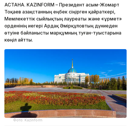
АСТАНА. KAZINFORM – Президент Қасым-Жомарт
Тоқаев Қазақстанның еңбек сіңірген қайраткері,
Мемлекеттік сыйлықтың лауреаты және «Құрмет»
орденінің иегері Ардақ Әмірқұловтың дүниеден
өтуіне байланысты марқұмның туған-туыстарына
көңіл айтты.
Фото: Kazinform