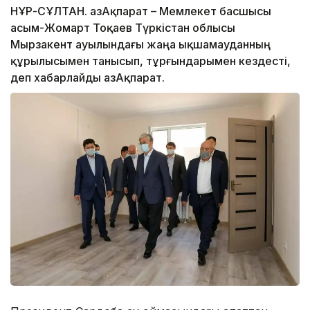
НҰР-СҰЛТАН. ҚазАқпарат – Мемлекет басшысы
Қасым-Жомарт Тоқаев Түркістан облысы
Мырзакент ауылындағы жаңа ықшамауданның
құрылысымен танысып, тұрғындарымен кездесті,
деп хабарлайды ҚазАқпарат.