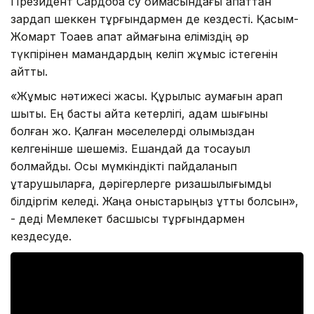
Президент Сардоба су қоймасындағы апаттан
зардап шеккен тұрғындармен де кездесті. Қасым-
Жомарт Тоқаев апат аймағына еліміздің әр
түкпірінен мамандардың келіп жұмыс істегенін
айтты.
«Жұмыс нәтижесі жақсы. Құрылыс аумағын қарап
шықтық. Ең басты айта кетерлігі, адам шығыны
болған жоқ. Қалған мәселелерді қолымыздан
келгенінше шешеміз. Ешқандай да тосқауыл
болмайды. Осы мүмкіндікті пайдаланып
құтқарушыларға, дәрігерлерге ризашылығымды
білдіргім келеді. Жаңа қоныстарыңыз құтты болсын»,
- деді Мемлекет басшысы тұрғындармен
кездесуде.