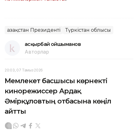
Қазақстан Президенті
Түркістан облысы
Қасқырбай Қойшыманов
Авторлар
20:03, 07 Тамыз 2026
Мемлекет басшысы көрнекті
кинорежиссер Ардақ
Әмірқұловтың отбасына көңіл
айтты