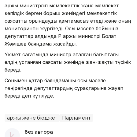
Қаржы министрлігі мемлекеттiк және мемлекет
кепiлдiк берген борыш жөніндегі мемлекеттік
саясатты орындауды қамтамасыз етеді және оның
мониторингін жүргізеді. Осы мәселе бойынша
депутаттар алдында ҚР Қаржы министрі Болат
Жәмішев баяндама жасайды.
Үкімет сағатында министр аталған бағыттағы
елдің ұстанған саясаты жөнінде жан-жақты түсінік
береді.
Сонымен қатар баяндамашы осы мәселе
төңірегінде депутаттардың сұрақтарына жауап
береді деп күтілуде.
Қаржы және бюджет
Парламент
без автора