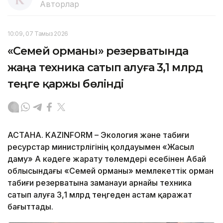
Авторлар
10:09, 07 Тамыз 2026
«Семей орманы» резерватында
жаңа техника сатып алуға 3,1 млрд
теңге қаржы бөлінді
АСТАНА. KAZINFORM – Экология және табиғи
ресурстар министрлігінің қолдауымен «Жасыл
даму» АҚ кәдеге жарату төлемдері есебінен Абай
облысындағы «Семей орманы» мемлекеттік орман
табиғи резерватына заманауи арнайы техника
сатып алуға 3,1 млрд теңгеден астам қаражат
бағыттады.