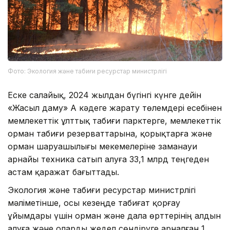
Фото: Экология және табиғи ресурстар министрлігі
Еске салайық, 2024 жылдан бүгінгі күнге дейін
«Жасыл даму» АҚ кәдеге жарату төлемдері есебінен
мемлекеттік ұлттық табиғи парктерге, мемлекеттік
орман табиғи резерваттарына, қорықтарға және
орман шаруашылығы мекемелеріне заманауи
арнайы техника сатып алуға 33,1 млрд теңгеден
астам қаражат бағыттады.
Экология және табиғи ресурстар министрлігі
мәліметінше, осы кезеңде табиғат қорғау
ұйымдары үшін орман және дала өрттерінің алдын
алуға және оларды жедел сөндіруге арналған 1