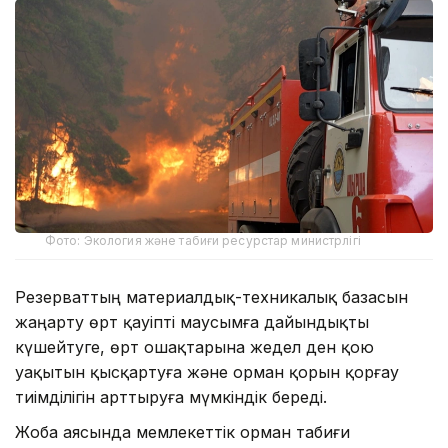
Фото: Экология және табиғи ресурстар министрлігі
Резерваттың материалдық-техникалық базасын
жаңарту өрт қауіпті маусымға дайындықты
күшейтуге, өрт ошақтарына жедел ден қою
уақытын қысқартуға және орман қорын қорғау
тиімділігін арттыруға мүмкіндік береді.
Жоба аясында мемлекеттік орман табиғи