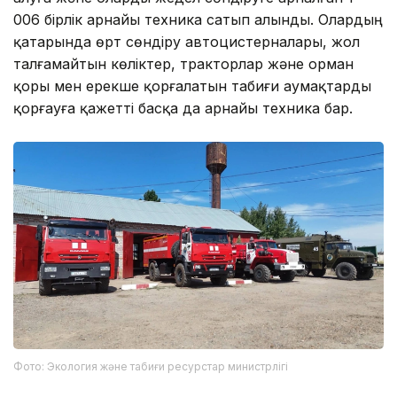
006 бірлік арнайы техника сатып алынды. Олардың
қатарында өрт сөндіру автоцистерналары, жол
талғамайтын көліктер, тракторлар және орман
қоры мен ерекше қорғалатын табиғи аумақтарды
қорғауға қажетті басқа да арнайы техника бар.
Фото: Экология және табиғи ресурстар министрлігі