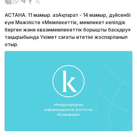
АСТАНА. 11 мамыр. ҚазАқпарат - 14 мамыр, дүйсенбі
күні Мәжілісте «Мемлекеттік, мемлекет кепілдік
берген және квазимемлекеттік борышты басқару»
тақырыбында Үкімет сағаты өтетіні жоспарланып
отыр.