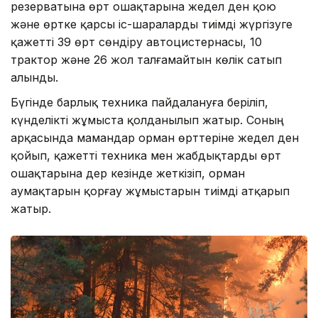
резерватына өрт ошақтарына жедел ден қою
және өртке қарсы іс-шараларды тиімді жүргізуге
қажетті 39 өрт сөндіру автоцистернасы, 10
трактор және 26 жол талғамайтын көлік сатып
алынды.
Бүгінде барлық техника пайдалануға беріліп,
күнделікті жұмыста қолданылып жатыр. Соның
арқасында мамандар орман өрттеріне жедел ден
қойып, қажетті техника мен жабдықтарды өрт
ошақтарына дер кезінде жеткізіп, орман
аумақтарын қорғау жұмыстарын тиімді атқарып
жатыр.