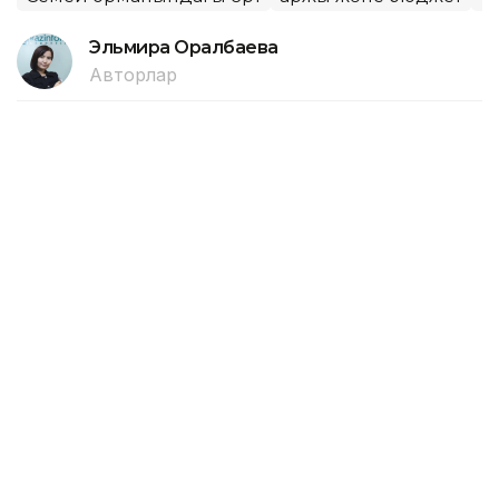
Эльмира Оралбаева
Авторлар
16:55, 06 Тамыз 2026
Алматыда 1 қыркүйектен бастап 7
жаңа мектеп қолданысқа беріледі
АЛМАТЫ. KAZINFORM — Алматыда жаңа оқу
жылындың басында «Келешек мектептері»
ашылады.