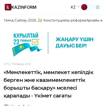
KAZINFORM
KZ
Сайлау-2026
Конституциялық реформа
Арнайы жо
Тренд:
13:13, 11 Мамыр 2012
«Мемлекеттік, мемлекет кепілдік
берген және квазимемлекеттік
борышты басқару» мәселесі
қаралады - Үкімет сағаты