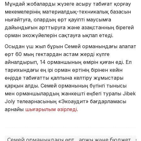
Мұндай жобаларды жүзеге асыру табиғат қорғау
мекемелерінің материалдық-техникалық базасын
нығайтуға, олардың өрт қауіпті маусымға
дайындығын арттыруға және Қазақстанның бірегей
орман экожүйелерін сақтауға ықпал етеді.
Осыдан үш жыл бұрын Семей орманындағы алапат
өрт 60 мың гектардан астам жерді күлге
айналдырып, 14 орманшының өмірін қиған еді. Ел
тарихындағы ең ірі орман өртінің бірінен кейін
өңірде табиғатты қалпына келтіру жұмыстары
қарқын алды. Семей орманының бүгінгі тынысы
мен орманшылардың жанкешті еңбегі туралы Jibek
Joly телеарнасының «Экоаудит» бағдарламасы
арнайы
шығарылым әзірледі.
Семей орманындағы өрт
Қаржы және бюджет
Ө