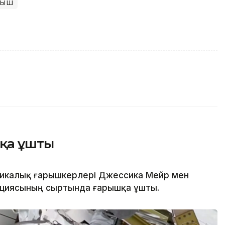
рыш
шқа ұшты
икалық ғарышкерлері Джессика Мейр мен
нциясының сыртында ғарышқа ұшты.