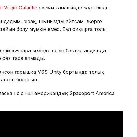
 Virgin Galactic
ресми каналында жүргізілді.
андадым, бірақ, шынымды айтсам, Жерге
дайын болу мүмкін емес. Бұл сиқырға толы
лік іс-шара кезінде сөзін бастар алдында
е сөз таба алмады.
рэнсон ғарышқа VSS Unity бортында толық
танған болатын.
сқан бірінші американдық Spaceport America