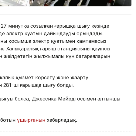
27 минутқа созылған ғарышқа шығу кезінде
інде электр қуатын дайындауды орындады.
наны қосымша электр қуатымен қамтамасыз
не Халықаралық ғарыш станциясының қауіпсіз
 жеңілдететін жылжымалы күн батареяларын
калық қызмет көрсету және жаңарту
ен 281-ші ғарышқа шығу болды.
шығуы болса, Джессика Мейрдің осымен алтыншы
оботын
ұшырғанын
хабарладық.