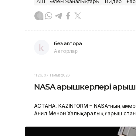
АҚШ
Әлем жаңалықтары
Видео
Ға
без автора
Авторлар
11:26, 07 Тамыз 2026
NASA ғарышкерлері ғары
АСТАНА. KAZINFORM – NASA-ның амер
Анил Менон Халықаралық ғарыш ста