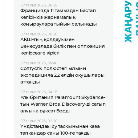
07 тамыз 2026, 08:25
Францияда 11 тамыздан бастап
келісімсіз жарнамалық
қоңырауларға тыйым салынады
07 тамыз 2026, 06:20
АҚШ-тың қолдауымен
Венесуэлада билік пен оппозиция
келіссөзге кірісті
07 тамыз 2026, 05:40
Солтүстік полюстегі ғылыми
экспедицияға 22 елдің оқушылары
аттанды
07 тамыз 2026, 04:35
Ұлыбритания Paramount Skydance-
тың Warner Bros. Discovery-ді сатып
алуына рұқсат берді
07 тамыз 2026, 03:20
Үндістандағы су тасқынынан қаза
тапқандар саны 100-ге таяды