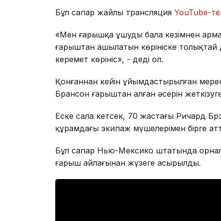
Бұл сапар жайлы трансляция
YouTube-тегі
«Мен ғарышқа ұшуды бала кезімнен арм
ғарыштан ашылатын көрініске толықтай 
керемет көрініс», - деді ол.
Қонғаннан кейін ұйымдастырылған мереке
Брансон ғарыштан алған әсерін жеткізуг
Еске сала кетсек, 70 жастағы Ричард Б
құрамдағы экипаж мүшелерімен бірге ат
Бұл сапар Нью-Мексико штатында орнала
ғарыш айлағынан жүзеге асырылды.