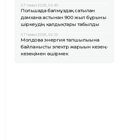
07 тамыз 2026, 02:40
Польшада балмұздақ сатылған
дәмхана астынан 900 жыл бұрынғы
шіркеудің қалдықтары табылды
07 тамыз 2026, 02:20
Молдова энергия тапшылығына
байланысты электр жарығын кезең-
кезеңімен өшірмек