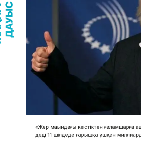
«Жер маңындағы кеңістіктен ғаламшарға а
деді 11 шілдеде ғарышқа ұшқан миллиар