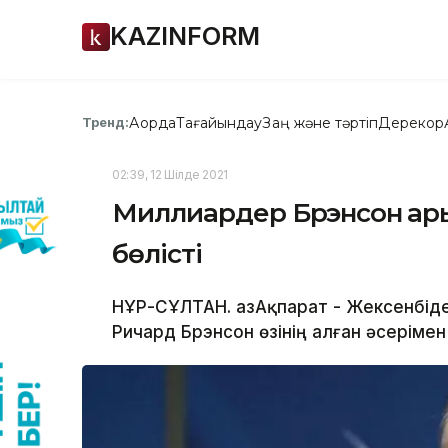
KAZINFORM
Ақорда
Тағайындау
Заң және тәртіп
Дерекқор
Тренд:
02:39, 12 Шілде 2021
Миллиардер Брэнсон ғары
бөлісті
НҰР-СҰЛТАН. ҚазАқпарат - Жексенбі
Ричард Брэнсон өзінің алған әсерімен