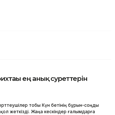
ихтағы ең анық суреттерін
рттеушілер тобы Күн бетінің бұрын-соңды
ол жеткізді. Жаңа кескіндер ғалымдарға