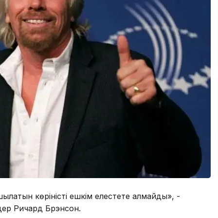
шылатын көріністі ешкім елестете алмайды», -
дер Ричард Брэнсон.