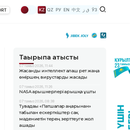
KZ
QZ
РУ
EN
中文
ق ز
ЎЗ
ORT
Тақырыпқа қатысты
07 тамыз 2026, 11:44
Жасанды интеллект алғаш рет жаңа
өміршең вирустарды жасады
07 тамыз 2026, 11:26
NASA ғарышкерлері ғарышқа ұшты
07 тамыз 2026, 08:38
Тувадағы «Патшалар аңғарынан»
табылған ескерткіштер сақ
мәдениетін терең зерттеуге жол
ашады