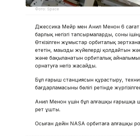
Фото: Space
Джессика Мейр мен Анил Менон 6 сағат 
барлық негізгі тапсырмаларды, соның іш
Өткізілген жұмыстар орбиталық зертха
ететін, маңызды жүйелерді қолдайтын жә
және бақыланатын орбиталық айналымын
орнатуға негіз жасайды.
Бұл ғарыш станциясын құрастыру, техни
бағдарламасының бөлігі ретінде жүргізілг
Анил Менон үшін бұл алғашқы ғарышқа 
рет ұшты.
Осыған дейін NASA орбитаға алғашқы р