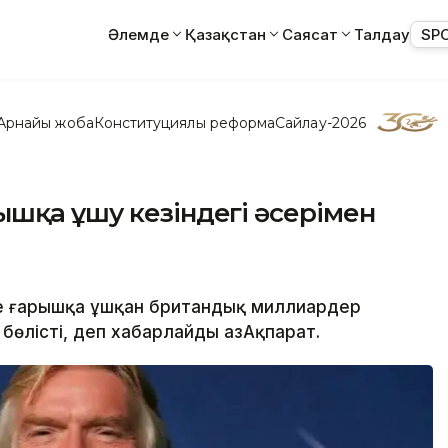
Әлемде
Қазақстан
Саясат
Талдау
SP
Арнайы жоба
Конституциялық реформа
Сайлау-2026
шқа ұшу кезіндегі әсерімен
де ғарышқа ұшқан британдық миллиардер
 бөлісті, деп хабарлайды ҚазАқпарат.