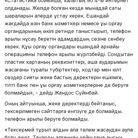
«Статистика бойынша, халықтың 90%-ы интернет
қолданады. Желіде болған кезде мынадай сақтық
шараларын қаперде ұстау керек. Ешқандай
жағдайда өзін банк қызметкері немесе құқық қорғау
органдарының өкілі ретінде таныстырып, телефон
арқылы нұсқау беретін адамдардың сөзіне сенбеу
керек. Құқық қорғау органдары ешқандай арнайы
операцияны телефон арқылы жүргізбейді. Сондықтан
пластик картаның реквизиттері, ақша аударымын
жасағаны туралы түбіртектер, кодтар мен кілт
сөздер сияқты жеке бастың деректерін ешкімге,
тіпті банк пен құқық қорғау қызметкерлеріне де беруге
болмайды», - дейді Жандос Сүйінбай.
Оның айтуынша, жеке деректерді бейтаныс,
тексерілмеген сайттарға енгізуге де болмайды.
телефон арқылы беруге болмайды.
«Тексермей тұрып алдын ала төлем жасаудан аулақ
болу қажет. Тауарды алғаннан кейін ғана ақысын