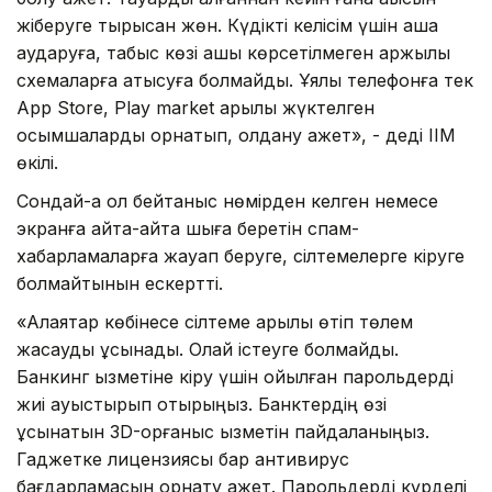
жіберуге тырысқан жөн. Күдікті келісім үшін ақша
аударуға, табыс көзі ашық көрсетілмеген қаржылық
схемаларға қатысуға болмайды. Ұялы телефонға тек
App Store, Play market арқылы жүктелген
қосымшаларды орнатып, қолдану қажет», - деді ІІМ
өкілі.
Сондай-ақ ол бейтаныс нөмірден келген немесе
экранға қайта-қайта шыға беретін спам-
хабарламаларға жауап беруге, сілтемелерге кіруге
болмайтынын ескертті.
«Алаяқтар көбінесе сілтеме арқылы өтіп төлем
жасауды ұсынады. Олай істеуге болмайды.
Банкинг қызметіне кіру үшін қойылған парольдерді
жиі ауыстырып отырыңыз. Банктердің өзі
ұсынатын 3D-қорғаныс қызметін пайдаланыңыз.
Гаджетке лицензиясы бар антивирус
бағдарламасын орнату қажет. Парольдерді күрделі