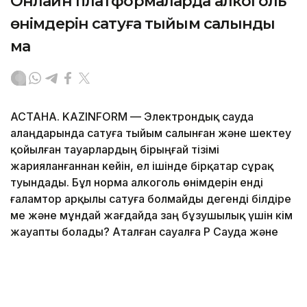
Онлайн платформаларда алкоголь
өнімдерін сатуға тыйым салынды
ма
АСТАНА. KAZINFORM — Электрондық сауда
алаңдарында сатуға тыйым салынған және шектеу
қойылған тауарлардың бірыңғай тізімі
жарияланғаннан кейін, ел ішінде бірқатар сұрақ
туындады. Бұл норма алкоголь өнімдерін енді
ғаламтор арқылы сатуға болмайды дегенді білдіре
ме және мұндай жағдайда заң бұзушылық үшін кім
жауапты болады? Аталған сауалға ҚР Сауда және
интеграция министрлігі жауап берді.