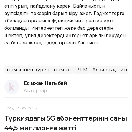
етіп құрып, пайдалану керек. Байланыстың
қауіпсіздігін тексеріп барып кіру қажет. Гаджеттерге
«баладан қорғаныс» функциясын орнатқан артық
болмайды. Интернеттегі жеке бас деректерін
шектеп, құпия деректерді интернет арқылы беруден
сақ болған жөн», - деді орталық бастығы.
Қылмыспен күрес
Қылмыс
ҚР ІІМ
Алаяқтық
Инте
Есімжан Нақтыбай
Авторлар
01:25, 07 Тамыз 2026
Түркиядағы 5G абоненттерінің саны
44,5 миллионға жетті