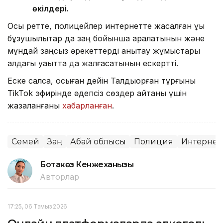
өкілдері.
Осы ретте, полицейлер интернетте жасалған құқық
бұзушылықтар да заң бойынша қаралатынын және
мұндай заңсыз әрекеттерді анықтау жұмыстары
алдағы уақытта да жалғасатынын ескертті.
Еске салсақ, осыған дейін Талдықорған тұрғыны
TikTok эфирінде әдепсіз сөздер айтқаны үшін
жазаланғаны
хабарланған
.
Семей
Заң
Абай облысы
Полиция
Интернет
Ботакөз Кенжеханқызы
Авторлар
17:25, 06 Тамыз 2026