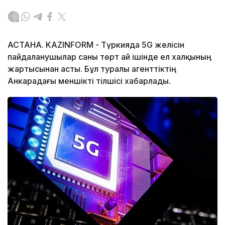
АСТАНА. KAZINFORM - Түркияда 5G желісін
пайдаланушылар саны төрт ай ішінде ел халқының
жартысынан асты. Бұл туралы агенттіктің
Анкарадағы меншікті тілшісі хабарлады.