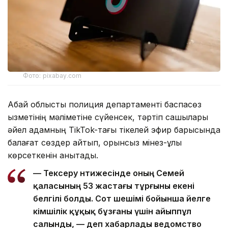
Фото: pixabay.com
Абай облыстық полиция департаменті баспасөз
қызметінің мәліметіне сүйенсек, тәртіп сақшылары
әйел адамның TikTok-тағы тікелей эфир барысында
балағат сөздер айтып, орынсыз мінез-құлық
көрсеткенін анықтады.
— Тексеру нәтижесінде оның Семей
қаласының 53 жастағы тұрғыны екені
белгілі болды. Сот шешімі бойынша әйелге
әкімшілік құқық бұзғаны үшін айыппұл
салынды, — деп хабарлады ведомство