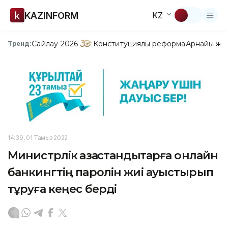
KAZINFORM
KZ
Сайлау-2026
Конституциялық реформа
Арнайы жо
Тренд:
14:39, 01 Тамыз 2022
Министрлік қазақстандықтарға онлайн
банкингтің паролін жиі ауыстырып
тұруға кеңес берді