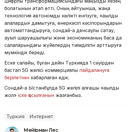
цифрлық трансформациясындағы маңызды кезең
болатынын атап өтті. Оның айтуынша, жаңа
технология автономды көлікті енгізуге, «ақылды
қалаларды» дамытуға, өнеркәсіп кәсіпорындарын
автоматтандыруға, сондай-ақ денсаулық сақтау,
ауыл шаруашылығы және экономиканың басқа да
салаларындағы жүйелердің тиімділігін арттыруға
мүмкіндік береді.
Еске салайық, бұған дейін Түркияда 1 сәуірден
бастап 5G желісі коммерциялық
пайдалануға
берілетінін
хабарлаған едік.
Сондай-ақ Ыстанбұлда 5G желілі алғашқы «ақылды
жол»
іске қосылғанын
жазғанбыз.
Түркия
Интернет
Мейірман Лес