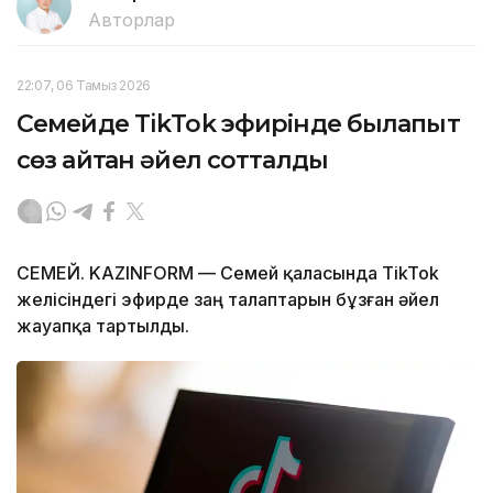
Авторлар
22:07, 06 Тамыз 2026
Семейде TikTok эфирінде былапыт
сөз айтқан әйел сотталды
СЕМЕЙ. KAZINFORM — Семей қаласында TikTok
желісіндегі эфирде заң талаптарын бұзған әйел
жауапқа тартылды.