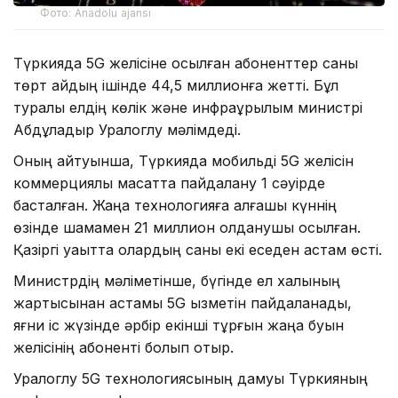
Фото: Anadolu ajansı
Түркияда 5G желісіне қосылған абоненттер саны
төрт айдың ішінде 44,5 миллионға жетті. Бұл
туралы елдің көлік және инфрақұрылым министрі
Абдұлқадыр Уралоглу мәлімдеді.
Оның айтуынша, Түркияда мобильді 5G желісін
коммерциялық мақсатта пайдалану 1 сәуірде
басталған. Жаңа технологияға алғашқы күннің
өзінде шамамен 21 миллион қолданушы қосылған.
Қазіргі уақытта олардың саны екі еседен астам өсті.
Министрдің мәліметінше, бүгінде ел халқының
жартысынан астамы 5G қызметін пайдаланады,
яғни іс жүзінде әрбір екінші тұрғын жаңа буын
желісінің абоненті болып отыр.
Уралоглу 5G технологиясының дамуы Түркияның