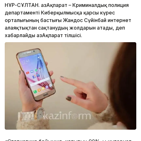
НҰР-СҰЛТАН. ҚазАқпарат – Криминалдық полиция
департаменті Киберқылмысқа қарсы күрес
орталығының бастығы Жандос Сүйінбай интернет
алаяқтықтан сақтанудың жолдарын атады, деп
хабарлайды ҚазАқпарат тілшісі.