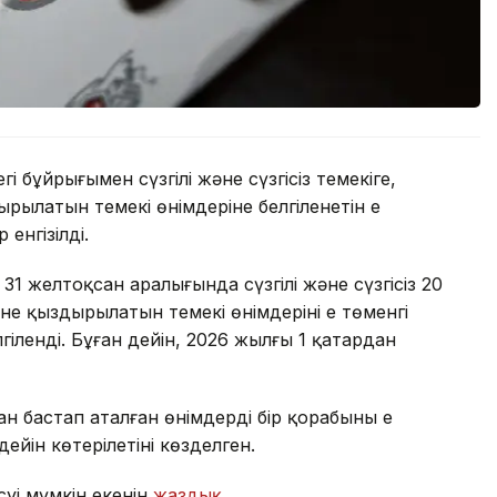
і бұйрығымен сүзгілі және сүзгісіз темекіге,
рылатын темекі өнімдеріне белгіленетін ең
енгізілді.
31 желтоқсан аралығында сүзгілі және сүзгісіз 20
әне қыздырылатын темекі өнімдерінің ең төменгі
гіленді. Бұған дейін, 2026 жылғы 1 қаңтардан
 бастап аталған өнімдердің бір қорабының ең
дейін көтерілетіні көзделген.
суі мүмкін екенін
жаздық
.