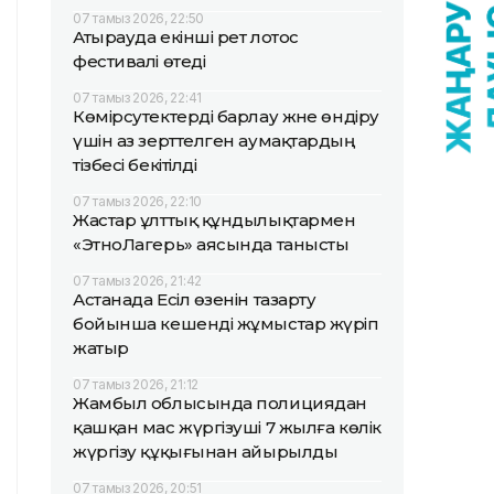
07 тамыз 2026, 22:50
Атырауда екінші рет лотос
фестивалі өтеді
07 тамыз 2026, 22:41
Көмірсутектерді барлау және өндіру
үшін аз зерттелген аумақтардың
тізбесі бекітілді
07 тамыз 2026, 22:10
Жастар ұлттық құндылықтармен
«ЭтноЛагерь» аясында танысты
07 тамыз 2026, 21:42
Астанада Есіл өзенін тазарту
бойынша кешенді жұмыстар жүріп
жатыр
07 тамыз 2026, 21:12
Жамбыл облысында полициядан
қашқан мас жүргізуші 7 жылға көлік
жүргізу құқығынан айырылды
07 тамыз 2026, 20:51