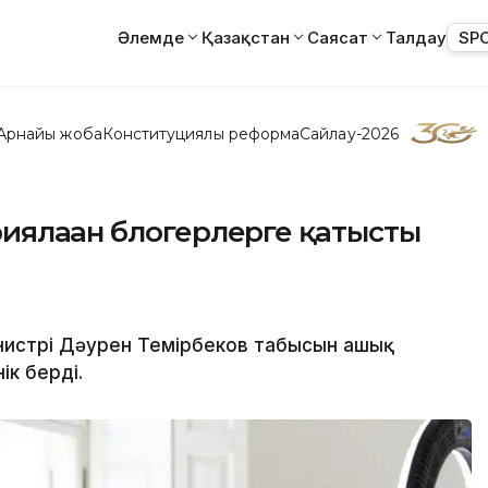
Әлемде
Қазақстан
Саясат
Талдау
SP
Арнайы жоба
Конституциялық реформа
Сайлау-2026
иялаған блогерлерге қатысты
нистрі Дәурен Темірбеков табысын ашық
ік берді.