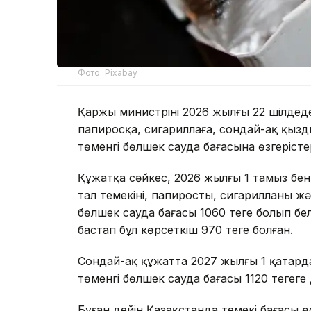
Фото: Pixabay
Қаржы министрінің 2026 жылғы 22 шілдедег
папиросқа, сигариллаға, сондай-ақ қызды
төменгі бөлшек сауда бағасына өзгерістер 
Құжатқа сәйкес, 2026 жылғы 1 тамыз бен 
тал темекінің, папиростың, сигарилланың ж
бөлшек сауда бағасы 1060 теңге болып бел
бастап бұл көрсеткіш 970 теңге болған.
Сондай-ақ құжатта 2027 жылғы 1 қаңтардан
төменгі бөлшек сауда бағасы 1120 теңгеге 
Бұған дейін Қазақстанда темекі бағасы ө