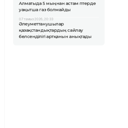
Алматыда 5 мыңнан астам пәтерде
уақытша газ болмайды
07 тамыз 2026, 20:33
Әлеуметтанушылар
қазақстандықтардың сайлау
белсенділігі артқанын анықтады