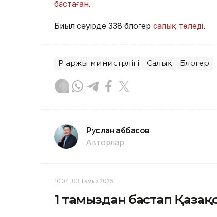
бастаған
.
Биыл сәуірде 338 блогер
салық төледі
.
ҚР Қаржы министрлігі
Салық
Блогер
Руслан Ғаббасов
Авторлар
10:04, 03 Тамыз 2026
1 тамыздан бастап Қазақ