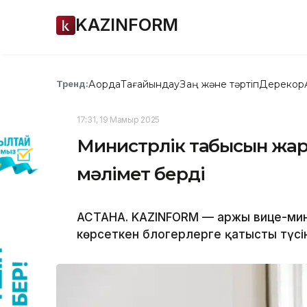
KAZINFORM
Ақорда
Тағайындау
Заң және тәртіп
Дерекқор
Тренд:
17:31, 19 Мамыр 2025
Министрлік табысын жар
мәлімет берді
АСТАНА. KAZINFORM — Қаржы вице-ми
көрсеткен блогерлерге қатысты түсін