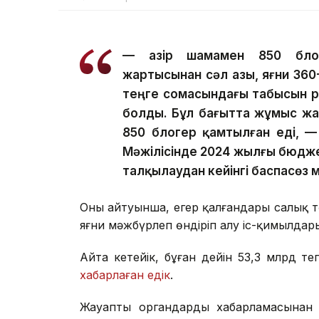
— Қазір шамамен 850 блог
жартысынан сәл азы, яғни 360
теңге сомасындағы табысын р
болды. Бұл бағытта жұмыс жа
850 блогер қамтылған еді, 
Мәжілісінде 2024 жылғы бюдже
талқылаудан кейінгі баспасөз 
Оның айтуынша, егер қалғандары салық тө
яғни мәжбүрлеп өндіріп алу іс-қимылдар
Айта кетейік, бұған дейін 53,3 млрд т
хабарлаған едік
.
Жауапты органдардың хабарламасынан 