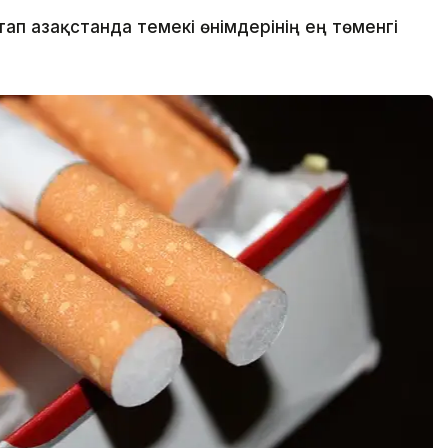
п Қазақстанда темекі өнімдерінің ең төменгі