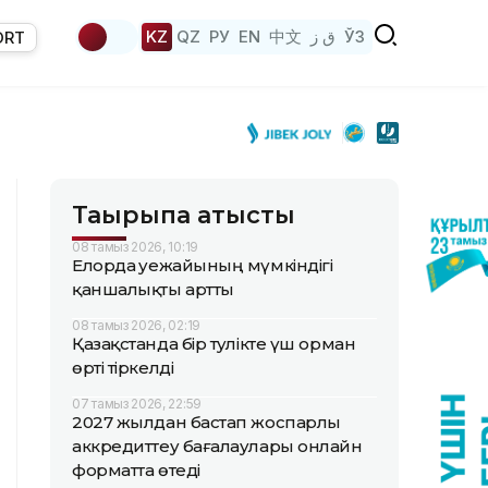
KZ
QZ
РУ
EN
中文
ق ز
ЎЗ
ORT
Тақырыпқа қатысты
08 тамыз 2026, 10:19
Елорда әуежайының мүмкіндігі
қаншалықты артты
08 тамыз 2026, 02:19
Қазақстанда бір тәулікте үш орман
өрті тіркелді
07 тамыз 2026, 22:59
2027 жылдан бастап жоспарлы
аккредиттеу бағалаулары онлайн
форматта өтеді