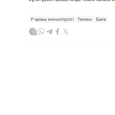
ҚР Қаржы министрлігі
Темекі
Баға
Назерке Сүйіндік
Авторлар
13:55, 21 Шілде 2026
1 қыркүйекте автокөлікті
шаралар күшіне енеді