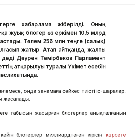
ерге хабарлама жіберілді. Оның
-қа жуық блогер өз еркімен 10,5 млрд
астады. Төлем 256 млн теңге (салық)
лғасып жатыр. Атап айтқанда, жалпы
— деді Дәурен Темірбеков Парламент
ттің атқарылуы туралы Үкімет есебін
мәслихатында.
лемесе, онда заңнамаға сәйкес тиісті іс-шаралар,
ы жасалады.
еңгеге табысын жасырған блогерлер анықталғанын
кейін блогерлер миллиардтаған кірісін
көрсете