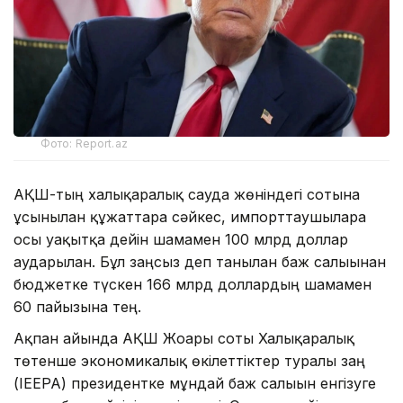
Фото: Report.az
АҚШ-тың халықаралық сауда жөніндегі сотына
ұсынылған құжаттарға сәйкес, импорттаушыларға
осы уақытқа дейін шамамен 100 млрд доллар
аударылған. Бұл заңсыз деп танылған баж салығынан
бюджетке түскен 166 млрд доллардың шамамен
60 пайызына тең.
Ақпан айында АҚШ Жоғарғы соты Халықаралық
төтенше экономикалық өкілеттіктер туралы заң
(IEEPA) президентке мұндай баж салығын енгізуге