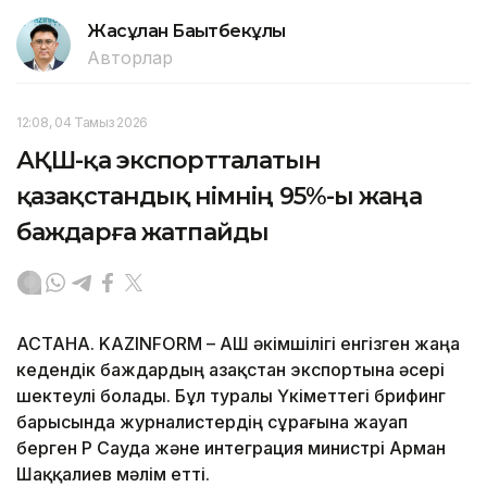
Жасұлан Бақытбекұлы
Авторлар
12:08, 04 Тамыз 2026
АҚШ-қа экспортталатын
қазақстандық өнімнің 95%-ы жаңа
баждарға жатпайды
АСТАНА. KAZINFORM – АҚШ әкімшілігі енгізген жаңа
кедендік баждардың Қазақстан экспортына әсері
шектеулі болады. Бұл туралы Үкіметтегі брифинг
барысында журналистердің сұрағына жауап
берген ҚР Сауда және интеграция министрі Арман
Шаққалиев мәлім етті.