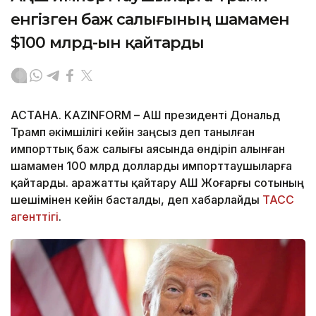
енгізген баж салығының шамамен
$100 млрд-ын қайтарды
АСТАНА. KAZINFORM – АҚШ президенті Дональд
Трамп әкімшілігі кейін заңсыз деп танылған
импорттық баж салығы аясында өндіріп алынған
шамамен 100 млрд долларды импорттаушыларға
қайтарды. Қаражатты қайтару АҚШ Жоғарғы сотының
шешімінен кейін басталды, деп хабарлайды
ТАСС
агенттігі
.