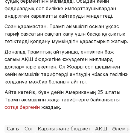
құқық бермейтінін мәлімдеді. Осыдан кейін
федералдық сот билікке импорттаушылардан
өндірілген қаражатты қайтаруды міндеттеді.
Соған қарамастан, Трамп әкімшілігі осыған ұқсас
тариф саясатын сақтап қалу үшін басқа құқықтық
тетіктерді қолдану мүмкіндігін қарастырып жатыр.
Дональд Трамптың айтуынша, енгізілген баж
салығы АҚШ бюджетіне «жүздеген миллиард
доллар» кіріс әкелген. Ол Жоғарғы сот шешімінен
кейін әкімшілік тарифтерді енгізудің «басқа тәсілін»
қолдануға мәжбүр болғанын айтты.
Айта кетейік, бұған дейін Американың 25 штаты
Трамп әкімшілігін жаңа тарифтерге байланысты
сотқа бергенін
жаздық.
Салық
Сот
Қаржы және бюджет
АҚШ
Әлем жа