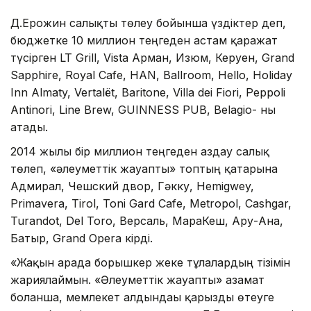
Д.Ерғожин салықты төлеу бойынша үздіктер деп,
бюджетке 10 миллион теңгеден астам қаражат
түсірген LT Grill, Vista Арман, Изюм, Керуен, Grand
Sapphire, Royal Cafe, HAN, Ballroom, Hello, Holiday
Inn Almaty, Vertalёt, Baritone, Villa dei Fiori, Peppoli
Antinori, Line Brew, GUINNESS PUB, Belagio- ны
атады.
2014 жылы бір миллион теңгеден аздау салық
төлеп, «әлеуметтік жауапты» топтың қатарына
Адмирал, Чешский двор, Гәкку, Hemigwey,
Primavera, Tirol, Toni Gard Cafe, Metropol, Cashgar,
Turandot, Del Toro, Версаль, МараКеш, Ару-Ана,
Батыр, Grand Opera кірді.
«Жақын арада борышкер жеке тұлғалардың тізімін
жариялаймын. «Әлеуметтік жауапты» азамат
болғанша, мемлекет алдындағы қарызды өтеуге