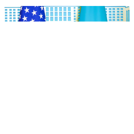
Фото: Виктор Федюнин/ Kazinform
Министрдің айтуынша, қазіргі уақытта АҚШ-тың
жаңа баждары Қазақстаннан экспортталатын
өнімдердің шамамен 5%-ына ғана қатысты. Ал
экспорттың басым бөлігі – 95%-ы бұл шектеулерге
кірмейді.