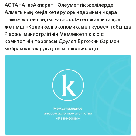
АСТАНА. ҚазАқпарат - Әлеуметтік желілерде
Алматының көңіл көтеру орындарының «қара
тізімі» жарияланды. Facebook-тегі жалпыға қол
жетімді «Көлеңкелі экономикамен күрес» тобында
ҚР Қаржы министрлігінің Мемлекеттік кіріс
комитетінің төрағасы Дәулет Ерғожин бар мен
мейрамханалардың тізімін жариялады.