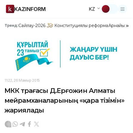
KAZINFORM
KZ
Сайлау-2026
Конституциялық реформа
Арнайы жо
Тренд:
11:22, 26 Мамыр 2015
МКК төрағасы Д.Ерғожин Алматы
мейрамханаларының «қара тізімін»
жариялады