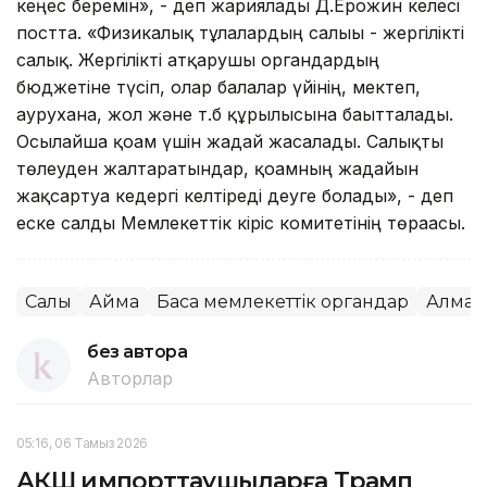
кеңес беремін», - деп жариялады Д.Ерғожин келесі
постта. «Физикалық тұлғалардың салығы - жергілікті
салық. Жергілікті атқарушы органдардың
бюджетіне түсіп, олар балалар үйінің, мектеп,
аурухана, жол және т.б құрылысына бағытталады.
Осылайша қоғам үшін жағдай жасалады. Салықты
төлеуден жалтаратындар, қоғамның жағдайын
жақсартуға кедергі келтіреді деуге болады», - деп
еске салды Мемлекеттік кіріс комитетінің төрағасы.
Салық
Аймақ
Басқа мемлекеттік органдар
Алмат
без автора
Авторлар
05:16, 06 Тамыз 2026
АҚШ импорттаушыларға Трамп