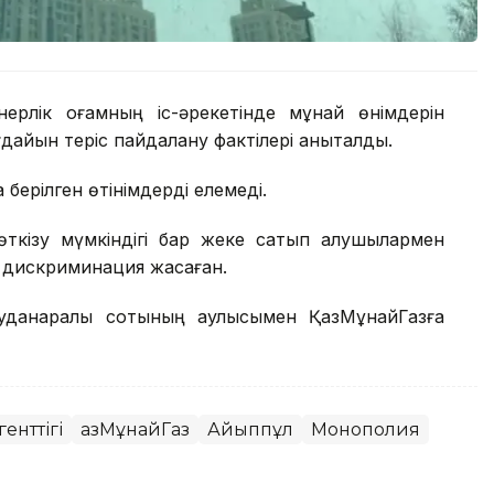
рлік қоғамның іс-әрекетінде мұнай өнімдерін
ағдайын теріс пайдалану фактілері анықталды.
 берілген өтінімдерді елемеді.
өткізу мүмкіндігі бар жеке сатып алушылармен
лы дискриминация жасаған.
уданаралық сотының қаулысымен ҚазМұнайГазға
енттігі
ҚазМұнайГаз
Айыппұл
Монополия