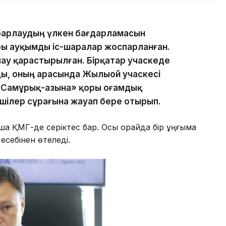
 барлаудың үлкен бағдарламасын
ы ауқымды іс-шаралар жоспарланған.
ау қарастырылған. Бірқатар учаскеде
ы, оның арасында Жылыой учаскесі
«Самұрық-Қазына» қоры Қоғамдық
лшілер сұрағына жауап бере отырып.
 ҚМГ-де серіктес бар. Осы орайда бір ұңғыма
есебінен өтеледі.