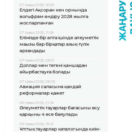
07 тамыз 2026, 16:50
Елдегі Ақсоран кен орнында
вольфрам өндіру 2028 жылға
жоспарланған
07 тамыз 2026, 11:08
Елімізде бір апта ішінде әлеуметтік
маңызы бар бірқатар азық-түлік
арзандады
07 тамыз 2026, 08:51
Доллар мен теңгені қаншадан
айырбастауға болады
07 тамыз 2026, 08:00
Авиация саласына қандай
реформалар қажет
06 тамыз 2026, 21:24
Әлеуметтік тауарлар бағасының өсу
қарқыны 4 есе баяулады
06 тамыз 2026, 19:41
Ұлттық тауарлар каталогында киім-