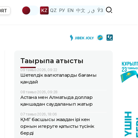
KZ
QZ
РУ
EN
中文
ق ز
ЎЗ
ORT
Тақырыпқа қатысты
09 тамыз 2026, 09:22
Шетелдік валюталардың бағамы
қандай
08 тамыз 2026, 09:28
Астана мен Алматыда доллар
қаншадан саудаланып жатыр
07 тамыз 2026, 18:06
ҚМГ басшысы жаңадан ірі кен
орнын игеруге қатысты түсінік
берді