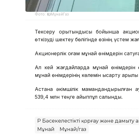
Фото: ҚазМұнайГаз
Тексеру қорытындысы бойынша акционе
өткізуді шектеу бөлігінде өзінің үстем ж
Акционерлік қоғам мұнай өнімдерін сатуға
Ал кей жағдайларда мұнай өнімдерін 
мұнай өнімдерінің көлемін қысқарту арқы
Астана әкімшілік мамандандырылған а
539,4 млн теңге айыппұл салынды.
ҚР Бәсекелестікті қорғау және дамыту аг
Мұнай
Мұнай/газ