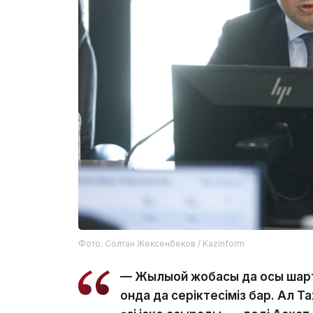
Фото: Солтан Жексенбеков / Kazinform
— Жылыой жобасы да осы шартта
онда да серіктесіміз бар. Ал 