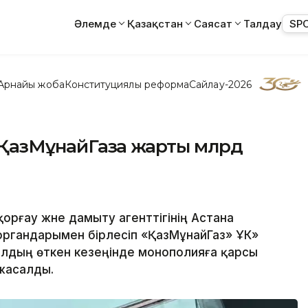
Әлемде
Қазақстан
Саясат
Талдау
SP
Арнайы жоба
Конституциялық реформа
Сайлау-2026
 ҚазМұнайГазға жарты млрд
орғау және дамыту агенттігінің Астана
органдарымен бірлесіп «ҚазМұнайГаз» ҰК»
жылдың өткен кезеңінде монополияға қарсы
 жасалды.