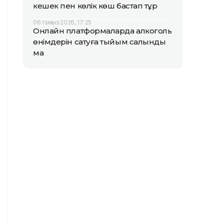
кешек пен көлік көш бастап тұр
06 тамыз 2026, 17:25
Онлайн платформаларда алкоголь
өнімдерін сатуға тыйым салынды
ма