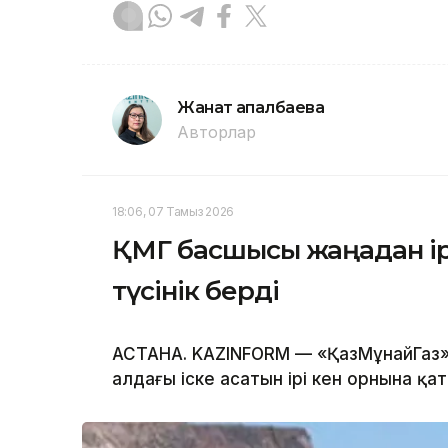
Жанат Қапалбаева
Авторлар
18:06, 07 Тамыз 2026
ҚМГ басшысы жаңадан ір
түсінік берді
АСТАНА. KAZINFORM — «ҚазМұнайГаз»
алдағы іске асатын ірі кен орнына қат