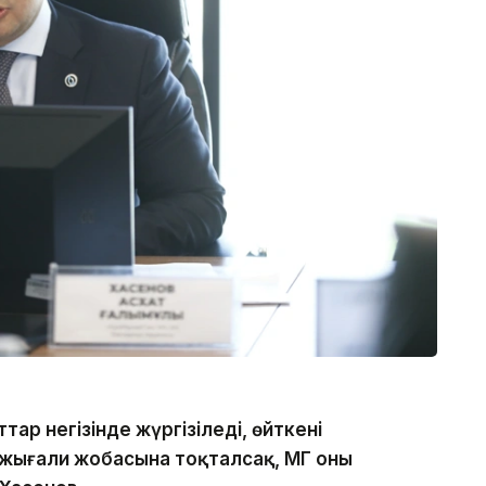
р негізінде жүргізіледі, өйткені
Тажығали жобасына тоқталсақ, ҚМГ оны