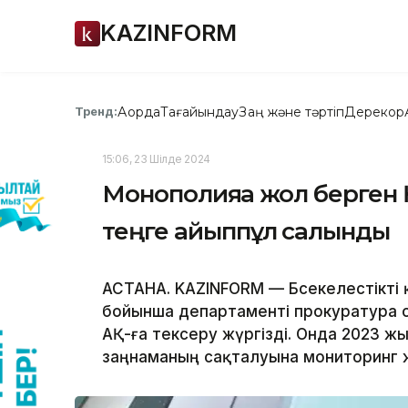
KAZINFORM
Ақорда
Тағайындау
Заң және тәртіп
Дерекқор
Тренд:
15:06, 23 Шілде 2024
Монополияға жол берген
теңге айыппұл салынды
АСТАНА. KAZINFORM — Бәсекелестікті қ
бойынша департаменті прокуратура 
АҚ-ға тексеру жүргізді. Онда 2023 
заңнаманың сақталуына мониторинг