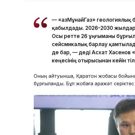
— «ҚазМұнайГаз» геологиялық
қабылдады. 2026-2030 жылдар
Осы ретте 26 ұңғыманы бұрғыл
сейсмикалық барлау қамтылад
де бар, — деді Асхат Хасенов 
кеңесінің отырысынан кейін ті
Оның айтуынша, Қаратон жобасы бойынша
бұрғыланды. Бұл жобаға қаражат серіктес 