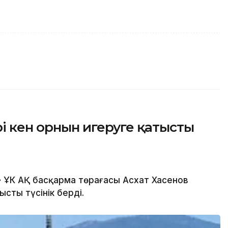
і кен орнын игеруге қатысты
 ҰК АҚ басқарма төрағасы Асхат Хасенов
ысты түсінік берді.