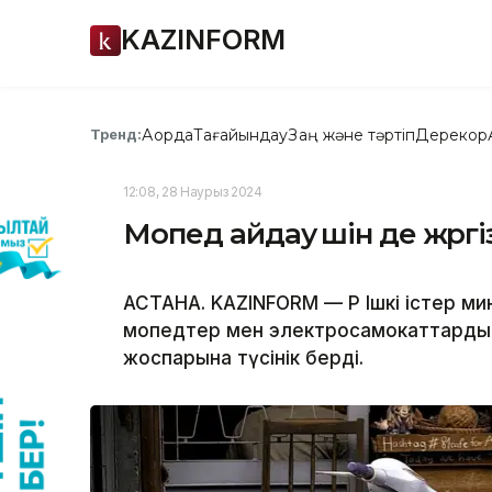
KAZINFORM
Ақорда
Тағайындау
Заң және тәртіп
Дерекқор
Тренд:
12:08, 28 Наурыз 2024
Мопед айдау үшін де жүргіз
АСТАНА. KAZINFORM — ҚР Ішкі істер м
мопедтер мен электросамокаттардың
жоспарына түсінік берді.