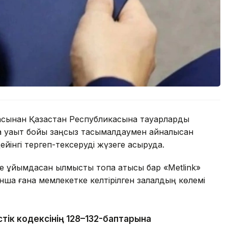
асынан Қазақстан Республикасына тауарларды
қ уақыт бойы заңсыз тасымалдаумен айналысқан
дейінгі тергеп-тексеруді жүзеге асыруда.
ұйымдасқан қылмыстық топқа қатысы бар «Metlink»
ша ғана мемлекетке келтірілген залалдың көлемі
тік кодексінің 128–132-баптарына