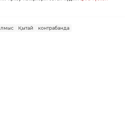
ылмыс
Қытай
контрабанда
а енген екі арқарды заңсыз