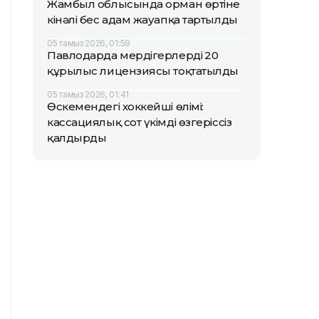
Жамбыл облысында орман өртіне
кінәлі бес адам жауапқа тартылды
05 тамыз 2026, 01:59
Павлодарда мердігерлердің 20
құрылыс лицензиясы тоқтатылды
05 тамыз 2026, 01:41
Өскемендегі хоккейші өлімі:
кассациялық сот үкімді өзгеріссіз
қалдырды