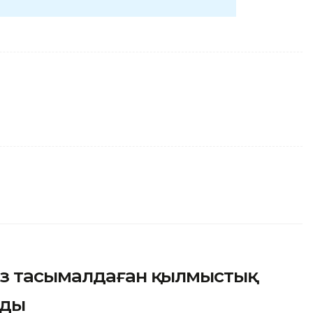
ыз тасымалдаған қылмыстық
лды