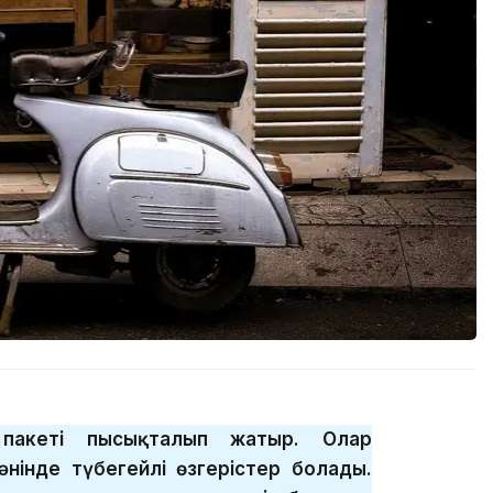
і пакеті пысықталып жатыр. Олар
әнінде түбегейлі өзгерістер болады.