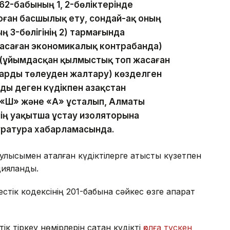
262-бабының 1, 2-бөліктерінде
оған басшылық ету, сондай-ақ оның
ң 3-бөлігінің 2) тармағында
асаған экономикалық контрабанда)
 (ұйымдасқан қылмыстық топ жасаған
арды төлеуден жалтару) көзделген
ы деген күдікпен Қазақстан
«Ш» және «А» ұсталып, Алматы
ің уақытша ұстау изоляторына
уратура хабарламасында.
улысымен аталған күдіктілерге қатысты күзетпен
цияланды.
тік кодексінің 201-бабына сәйкес өзге ақпарат
к тіркеу нөмірлерін сатқан күдікті
қолға түскен