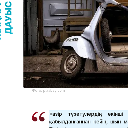
Фото: pixabay.com
«Қазір түзетулердің екінш
қабылданғаннан кейін, шын м