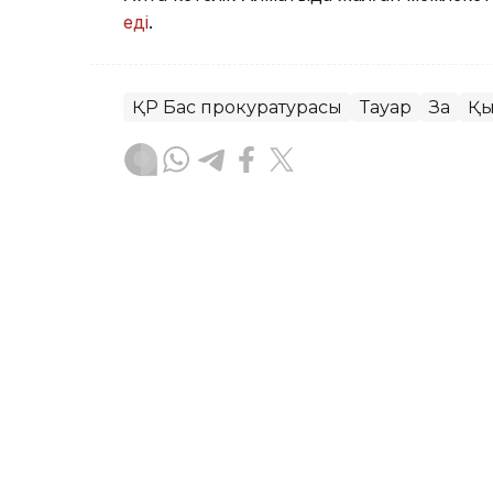
еді
.
ҚР Бас прокуратурасы
Тауар
Заң
Қ
Назым Бөлесова
Авторлар
14:40, 07 Тамыз 2026
Түркістанда Қызыл кітапқ
аулағандар ұсталды