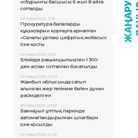
нің бұрынғы басшысы 6 жыл 8 айға
сотталды
06 тамыз 2026, 11:16
Прокуратура балалардың
құқықтарын қорғауға арналған
«Саналы ұрпақ» цифрлық жобасын
іске қосты
05 тамыз 2026, 13:54
Елімізде рақымшылықпен 1 300-
ден астам сотталған босатылды
05 тамыз 2026, 04:34
Жамбыл облысында сатып
алынған жер теліміне бөтен дүкен
рәсімделген
05 тамыз 2026, 02:59
Баянауыл ұлттық паркінде
автоматтандырылған шлагбаум
іске қосылды
05 тамыз 2026, 02:45