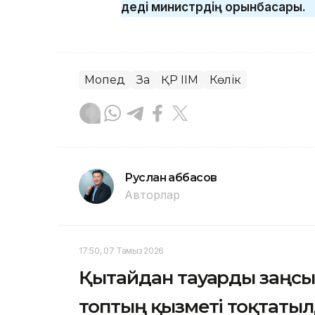
деді министрдің орынбасары.
Мопед
Заң
ҚР ІІМ
Көлік
Руслан Ғаббасов
Авторлар
17:50, 07 Тамыз 2026
Қытайдан тауарды заңс
топтың қызметі тоқтаты