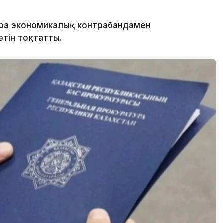
ра экономикалық контрабандамен
тін тоқтатты.