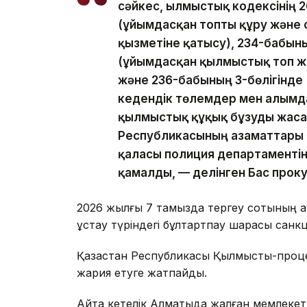
сәйкес, Қылмыстық кодексінің 
(ұйымдасқан топты құру және 
қызметіне қатысу), 234-бабыны
(ұйымдасқан қылмыстық топ ж
және 236-бабының 3-бөлігінде
кедендік төлемдер мен алымд
қылмыстық құқық бұзуды жасад
Республикасының азаматтары 
қаласы полиция департаментін
қамалды, — делінген Бас прок
2026 жылғы 7 тамызда тергеу сотының қа
ұстау түріндегі бұлтартпау шарасы санк
Қазақстан Республикасы Қылмыстық-процес
жария етуге жатпайды.
Айта кетелік Алматыда жалған мемлекетті