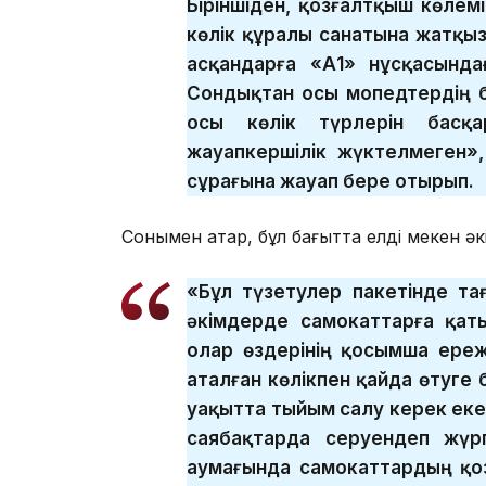
Біріншіден, қозғалтқыш көле
көлік құралы санатына жатқыз
асқандарға «А1» нұсқасында
Сондықтан осы мопедтердің ба
осы көлік түрлерін басқа
жауапкершілік жүктелмеген»,
сұрағына жауап бере отырып.
Сонымен қатар, бұл бағытта елді мекен әк
«Бұл түзетулер пакетінде та
әкімдерде самокаттарға қаты
олар өздерінің қосымша ереж
аталған көлікпен қайда өтуге
уақытта тыйым салу керек екен
саябақтарда серуендеп жүр
аумағында самокаттардың қо