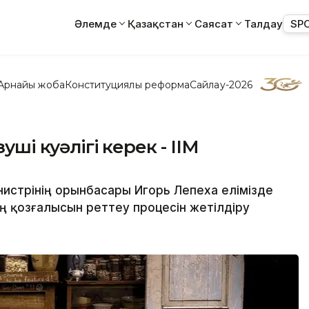
Әлемде
Қазақстан
Саясат
Талдау
SP
Арнайы жоба
Конституциялық реформа
Сайлау-2026
уші куәлігі керек - ІІМ
инистрінің орынбасары Игорь Лепеха елімізде
 қозғалысын реттеу процесін жетілдіру