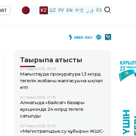
KZ
QZ
РУ
EN
中文
ق ز
ЎЗ
ORT
Тақырыпқа қатысты
07 тамыз 2026, 18:00
Маңғыстауда прокуратура 1,3 млрд
теңгелік жобаның жалғасуына ықпал
етті
07 тамыз 2026, 17:45
Алматыда «Байсат» базары
аукционда 24 млрд теңгеге
сатылды
07 тамыз 2026, 16:02
«Магистральдық су құбыры» ЖШС-