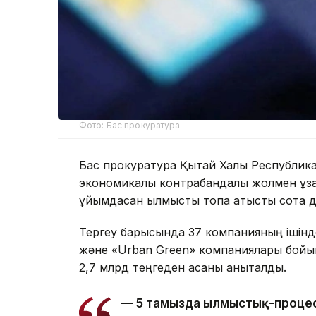
Фото: Бас прокуратура
Бас прокуратура Қытай Халық Республик
экономикалық контрабандалық жолмен ұза
ұйымдасқан қылмыстық топқа қатысты сотқа 
Тергеу барысында 37 компанияның ішінде 
және «Urban Green» компаниялары бойын
2,7 млрд теңгеден асқаны анықталды.
— 5 тамызда Қылмыстық-процес