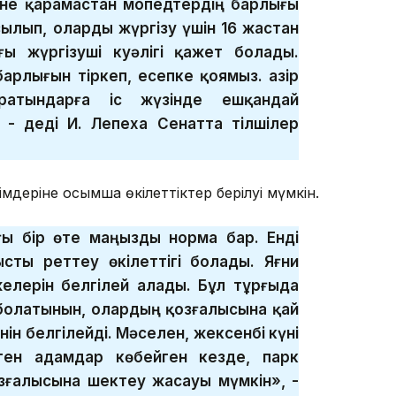
міне қарамастан мопедтердің барлығы
ылып, оларды жүргізу үшін 16 жастан
ғы жүргізуші куәлігі қажет болады.
рлығын тіркеп, есепке қоямыз. Қазір
ратындарға іс жүзінде ешқандай
 - деді И. Лепеха Сенатта тілшілер
імдеріне қосымша өкілеттіктер берілуі мүмкін.
ғы бір өте маңызды норма бар. Енді
сты реттеу өкілеттігі болады. Яғни
елерін белгілей алады. Бұл тұрғыда
 болатынын, олардың қозғалысына қай
ін белгілейді. Мәселен, жексенбі күні
ген адамдар көбейген кезде, парк
зғалысына шектеу жасауы мүмкін», -