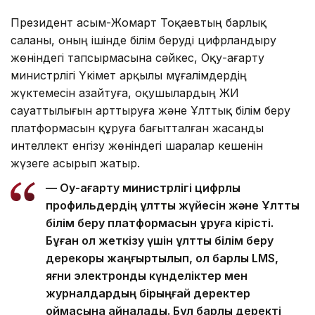
Президент Қасым-Жомарт Тоқаевтың барлық
саланы, оның ішінде білім беруді цифрландыру
жөніндегі тапсырмасына сәйкес, Оқу-ағарту
министрлігі Үкімет арқылы мұғалімдердің
жүктемесін азайтуға, оқушылардың ЖИ
сауаттылығын арттыруға және Ұлттық білім беру
платформасын құруға бағытталған жасанды
интеллект енгізу жөніндегі шаралар кешенін
жүзеге асырып жатыр.
— Оқу-ағарту министрлігі цифрлық
профильдердің ұлттық жүйесін және Ұлттық
білім беру платформасын құруға кірісті.
Бұған қол жеткізу үшін ұлттық білім беру
дерекқоры жаңғыртылып, ол барлық LMS,
яғни электрондық күнделіктер мен
журналдардың бірыңғай деректер
қоймасына айналады. Бұл барлық деректі