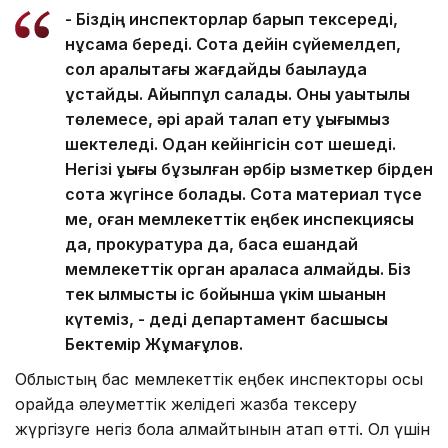
- Біздің инспекторлар барып тексереді,
нұсқама береді. Сотқа дейін сүйемелдеп,
сол аралықтағы жағдайды бақылауда
ұстайды. Айыппұл салады. Оны уақытылы
төлемесе, әрі қарай талап ету құқығымыз
шектеледі. Одан кейінгісін сот шешеді.
Негізі құқығы бұзылған әрбір қызметкер бірден
сотқа жүгінсе болады. Сотқа материал түсе
ме, оған мемлекеттік еңбек инспекциясы
да, прокуратура да, басқа ешқандай
мемлекеттік орган араласа алмайды. Біз
тек қылмыстық іс бойынша үкім шыққанын
күтеміз, - деді департамент басшысы
Бектемір Жұмағұлов.
Облыстың бас мемлекеттік еңбек инспекторы осы
орайда әлеуметтік желідегі жазба тексеру
жүргізуге негіз бола алмайтынын атап өтті. Ол үшін