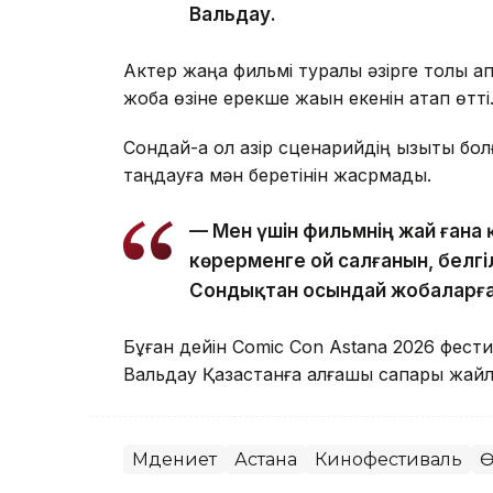
Вальдау.
Актер жаңа фильмі туралы әзірге толық а
жоба өзіне ерекше жақын екенін атап өтті
Сондай-ақ ол қазір сценарийдің қызықты 
таңдауға мән беретінін жасрмады.
— Мен үшін фильмнің жай ғана 
көрерменге ой салғанын, белгіл
Сондықтан осындай жобаларға 
Бұған дейін Comic Con Astana 2026 фести
Вальдау Қазақстанға алғашқы сапары жа
Мәдениет
Астана
Кинофестиваль
Ө