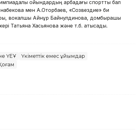
лимпиадалық ойындардың арбадағы спорттық бал
ынабекова мен А.Оторбаев, «Созвездие» би
атры, вокалшы Айнұр Байнулдинова, домбырашы
кері Татьяна Хасьянова және т.б. қатысады.
не ҮЕҰ
Үкіметтік емес ұйымдар
Қоғам