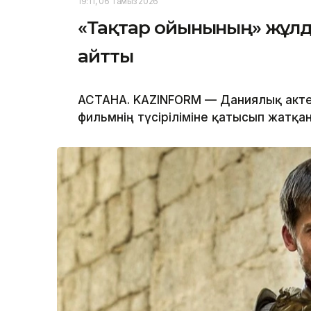
19:11, 06 Тамыз 2026
«Тақтар ойынының» жұл
айтты
АСТАНА. KAZINFORM — Даниялық акте
фильмнің түсіріліміне қатысып жатқа