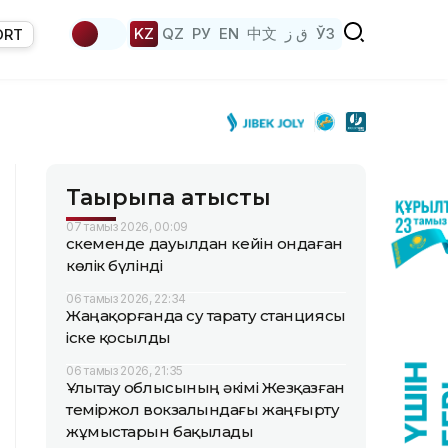
KZ
QZ
РУ
EN
中文
ق ز
ЎЗ
ORT
Тақырыпқа қатысты
07 тамыз 2026, 00:09
Өскеменде дауылдан кейін ондаған
көлік бүлінді
06 тамыз 2026, 22:34
Жаңақорғанда су тарату станциясы
іске қосылды
06 тамыз 2026, 21:35
Ұлытау облысының әкімі Жезқазған
теміржол вокзалындағы жаңғырту
жұмыстарын бақылады