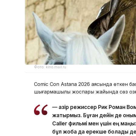
Фото: kino.mail.ru
Comic Con Astana 2026 аясында өткен б
шығармашылық жоспары жайында сөз қоз
— Қазір режиссер Рик Роман Вом
жатырмыз. Бұған дейін де оным
Caller фильмі мен үшін ең маң
бұл жоба да ерекше болады де