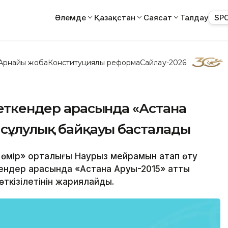
Әлемде
Қазақстан
Саясат
Талдау
SP
Арнайы жоба
Конституциялық реформа
Сайлау-2026
жеткендер арасында «Астана
 сұлулық байқауы басталады
з өмір» орталығы Наурыз мейрамын атап өту
кендер арасында «Астана Аруы-2015» атты
ткізілетінін жариялайды.