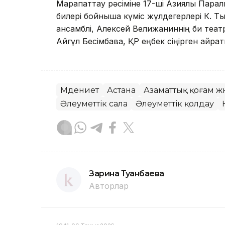
Марапаттау рәсіміне 17-ші Азиялық Пара
билері бойныша күміс жүлдегерлері К. Т
ансамблі, Алексей Велижаниннің би те
Айгүл Бесімбава, ҚР еңбек сіңірген қайрат
Мәдениет
Астана
Азаматтық қоғам жә
Әлеуметтік сала
Әлеуметтік қолдау
Зарина Туғанбаева
Авторлар