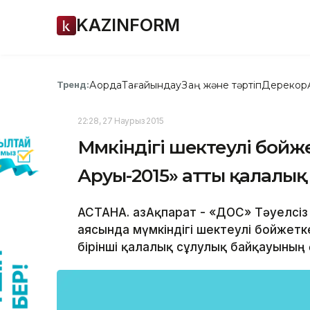
KAZINFORM
Ақорда
Тағайындау
Заң және тәртіп
Дерекқор
Тренд:
22:28, 27 Наурыз 2015
Мүмкіндігі шектеулі бой
Аруы-2015» атты қалалық
АСТАНА. ҚазАқпарат - «ДОС» Тәуелсі
аясында мүмкіндігі шектеулі бойжет
бірінші қалалық сұлулық байқауының ө