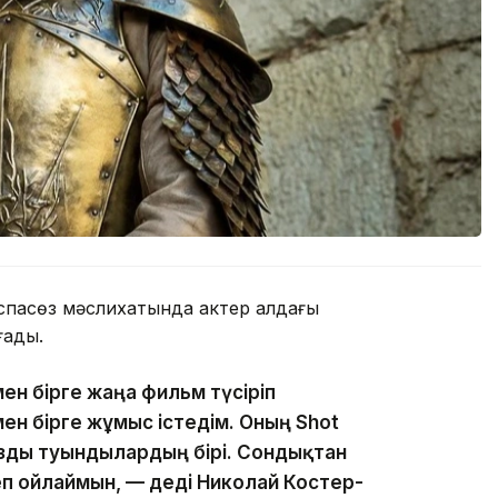
аспасөз мәслихатында актер алдағы
ғады.
ен бірге жаңа фильм түсіріп
ен бірге жұмыс істедім. Оның Shot
ызды туындылардың бірі. Сондықтан
п ойлаймын, — деді Николай Костер-