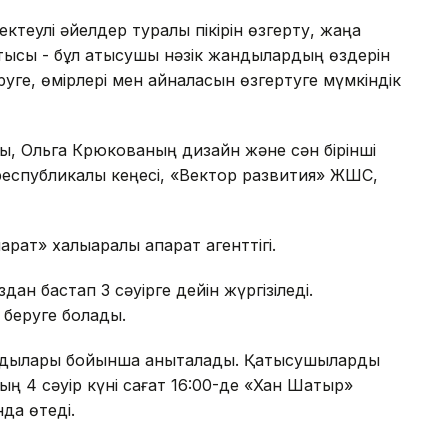
шектеулі әйелдер туралы пікірін өзгерту, жаңа
стысы - бұл қатысушы нәзік жандылардың өздерін
руге, өмірлері мен айналасын өзгертуге мүмкіндік
ы, Ольга Крюкованың дизайн және сән бірінші
 республикалық кеңесі, «Вектор развития» ЖШС,
арат» халықаралық ақпарат агенттігі.
ан бастап 3 сәуірге дейін жүргізіледі.
с беруге болады.
ндылары бойынша анықталады. Қатысушыларды
ң 4 сәуір күні сағат 16:00-де «Хан Шатыр»
да өтеді.