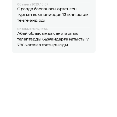
06 тамыз 2026, 16:07
Оралда баспанасы өртенген
тұрғын компаниядан 13 млн астам
теңге өндірді
06 тамыз 2026, 15:54
Абай облысында санитарлық
талаптарды бұзғандарға қатысты 7
786 хаттама толтырылды