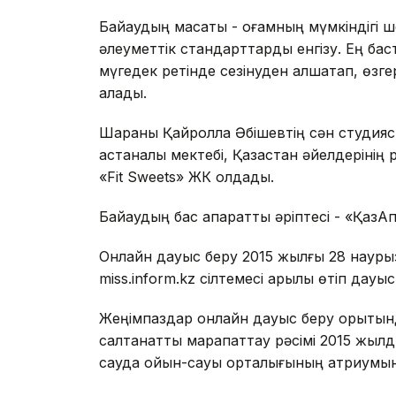
Байқаудың мақсаты - қоғамның мүмкіндігі 
әлеуметтік стандарттарды енгізу. Ең ба
мүгедек ретінде сезінуден алшақтап, өзге
алады.
Шараны Қайролла Әбішевтің сән студияс
астаналық мектебі, Қазақстан әйелдерінің
«Fit Sweets» ЖК қолдады.
Байқаудың бас ақпараттық әріптесі - «ҚазАқп
Онлайн дауыс беру 2015 жылғы 28 наурызд
miss.inform.kz сілтемесі арқылы өтіп дауы
Жеңімпаздар онлайн дауыс беру қорыты
салтанатты марапаттау рәсімі 2015 жылды
сауда ойын-сауық орталығының атриумын