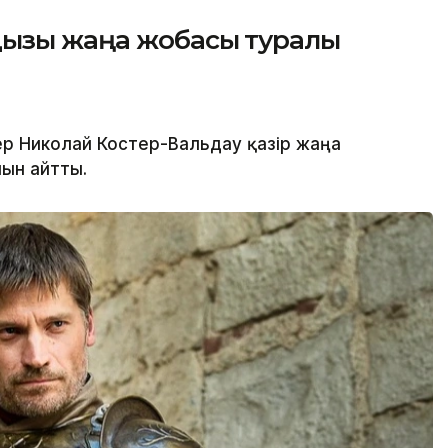
дызы жаңа жобасы туралы
р Николай Костер-Вальдау қазір жаңа
нын айтты.