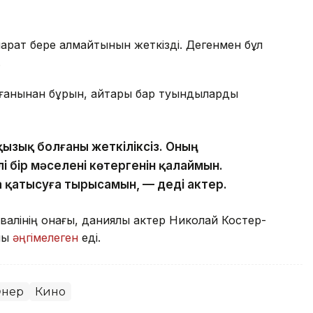
қпарат бере алмайтынын жеткізді. Дегенмен бұл
.
болғанынан бұрын, айтары бар туындыларды
қызық болғаны жеткіліксіз. Оның
і бір мәселені көтергенін қалаймын.
қатысуға тырысамын, — деді актер.
валінің қонағы, даниялық актер Николай Костер-
йлы
әңгімелеген
еді.
нер
Кино