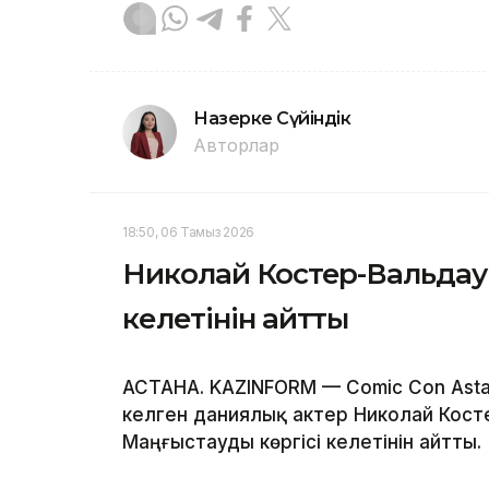
Назерке Сүйіндік
Авторлар
18:50, 06 Тамыз 2026
Николай Костер-Вальдау
келетінін айтты
АСТАНА. KAZINFORM — Comic Con Asta
келген даниялық актер Николай Косте
Маңғыстауды көргісі келетінін айтты.