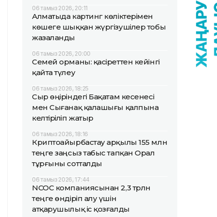
06 тамыз 2026, 20:11
Алматыда картинг көліктерімен
көшеге шыққан жүргізушілер тобы
жазаланды
06 тамыз 2026, 20:00
Семей орманы: қасіреттен кейінгі
қайта түлеу
06 тамыз 2026, 18:25
Сыр өңіріндегі Бақатам кесенесі
мен Сығанақ қалашығы қалпына
келтіріліп жатыр
06 тамыз 2026, 18:16
Криптоайырбастау арқылы 155 млн
теңге заңсыз табыс тапқан Орал
тұрғыны сотталды
06 тамыз 2026, 17:44
NCOC компаниясынан 2,3 трлн
теңге өндіріп алу үшін
атқарушылық іс қозғалды