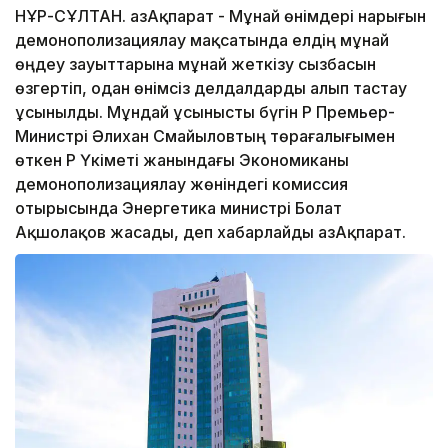
НҰР-СҰЛТАН. ҚазАқпарат - Мұнай өнімдері нарығын
демонополизациялау мақсатында елдің мұнай
өңдеу зауыттарына мұнай жеткізу сызбасын
өзгертіп, одан өнімсіз делдалдарды алып тастау
ұсынылды. Мұндай ұсынысты бүгін ҚР Премьер-
Министрі Әлихан Смайыловтың төрағалығымен
өткен ҚР Үкіметі жанындағы Экономиканы
демонополизациялау жөніндегі комиссия
отырысында Энергетика министрі Болат
Ақшолақов жасады, деп хабарлайды ҚазАқпарат.