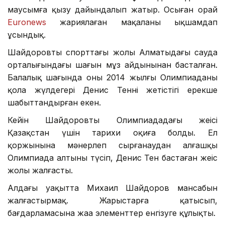
маусымға қызу дайындалып жатыр. Осыған орай
Euronews
жариялаған мақаланы ықшамдап
ұсындық.
Шайдоровтың спорттағы жолы Алматыдағы сауда
орталығындағы шағын мұз айдынынан басталған.
Балалық шағында оны 2014 жылғы Олимпиаданың
қола жүлдегері Денис Теннің жетістігі ерекше
шабыттандырған екен.
Кейін Шайдоровтың Олимпиададағы жеңісі
Қазақстан үшін тарихи оқиға болды. Ел
қоржынына мәнерлеп сырғанаудан алғашқы
Олимпиада алтыны түсіп, Денис Тен бастаған жеңіс
жолы жалғасты.
Алдағы уақытта Михаил Шайдоров мансабын
жалғастырмақ. Жарыстарға қатысып,
бағдарламасына жаңа элементтер енгізуге құлықты.