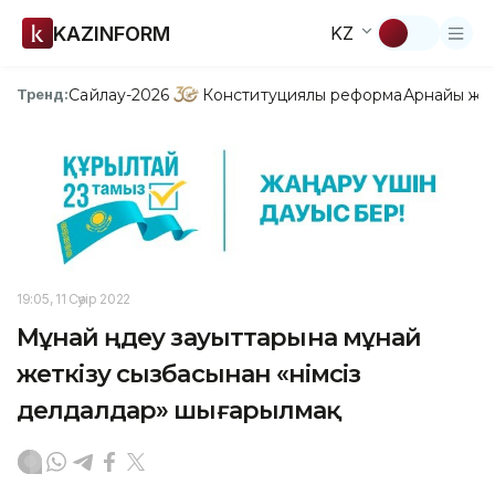
KAZINFORM
KZ
Сайлау-2026
Конституциялық реформа
Арнайы жо
Тренд:
19:05, 11 Сәуір 2022
Мұнай өңдеу зауыттарына мұнай
жеткізу сызбасынан «өнімсіз
делдалдар» шығарылмақ