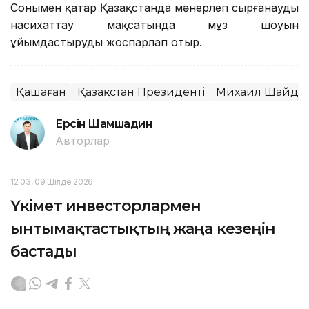
Сонымен қатар Қазақстанда мәнерлеп сырғанауды
насихаттау мақсатында мұз шоуын
ұйымдастыруды жоспарлап отыр.
Қашаған
Қазақстан Президенті
Михаил Шайдо
Ерсiн Шамшадин
Авторлар
12:03, 09 Шілде 2026
Үкімет инвесторлармен
ынтымақтастықтың жаңа кезеңін
бастады