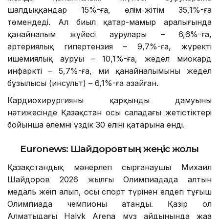
шалдыққандар 15%-ға, өлім-жітім 35,1%-ға
төмендеді. Ал биыл қаңтар-мамыр аралығында
қанайналым жүйесі аурулары – 6,6%-ға,
артериялық гипертензия – 9,7%-ға, жүректің
ишемиялық ауруы – 10,1%-ға, жедел миокард
инфаркті – 5,7%-ға, ми қанайналымының жедел
бұзылысы (инсульт) – 6,1%-ға азайған.
Кардиохирургияның қарқынды дамуының
нәтижесінде Қазақстан осы саладағы жетістіктері
бойынша әлемнің үздік 30 елінің қатарына енді.
Euronews: Шайдоровтың жеңіс жолы
Қазақстандық мәнерлеп сырғанаушы Михаил
Шайдоров 2026 жылғы Олимпиадада алтын
медаль жеңіп алып, осы спорт түрінен елдегі тұңғыш
Олимпиада чемпионы атанды. Қазір ол
Алматыдағы Halyk Arena мұз айдынында жаңа