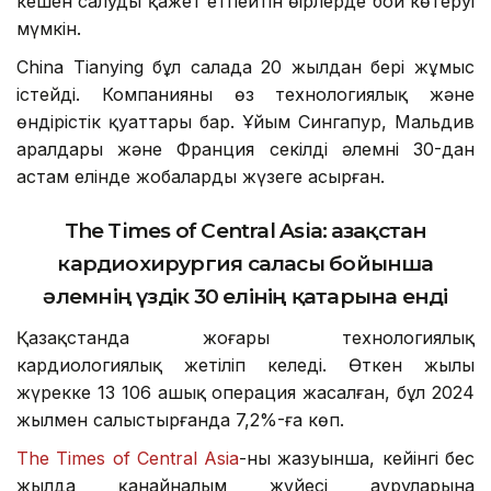
кешен салуды қажет етпейтін өңірлерде бой көтеруі
мүмкін.
China Tianying бұл салада 20 жылдан бері жұмыс
істейді. Компанияның өз технологиялық және
өндірістік қуаттары бар. Ұйым Сингапур, Мальдив
аралдары және Франция секілді әлемнің 30-дан
астам елінде жобаларды жүзеге асырған.
The Times of Central Asia:
Қазақстан
кардиохирургия саласы бойынша
әлемнің үздік 30 елінің қатарына енді
Қазақстанда жоғары технологиялық
кардиологиялық жетіліп келеді. Өткен жылы
жүрекке 13 106 ашық операция жасалған, бұл 2024
жылмен салыстырғанда 7,2%-ға көп.
The Times of Central Asia
-ның жазуынша, кейінгі бес
жылда қанайналым жүйесі ауруларына