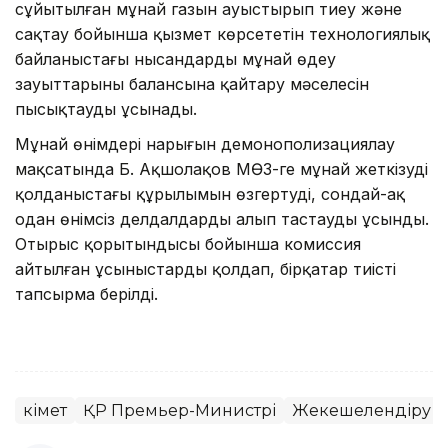
сұйытылған мұнай газын ауыстырып тиеу және
сақтау бойынша қызмет көрсететін технологиялық
байланыстағы нысандарды мұнай өңдеу
зауыттарының балансына қайтару мәселесін
пысықтауды ұсынады.
Мұнай өнімдері нарығын демонополизациялау
мақсатында Б. Ақшолақов МӨЗ-ге мұнай жеткізудің
қолданыстағы құрылымын өзгертуді, сондай-ақ
одан өнімсіз делдалдарды алып тастауды ұсынды.
Отырыс қорытындысы бойынша комиссия
айтылған ұсыныстарды қолдап, бірқатар тиісті
тапсырма берілді.
Үкімет
ҚР Премьер-Министрі
Жекешелендіру