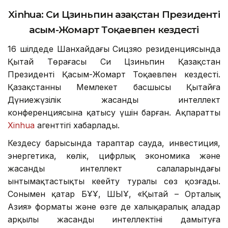
Xinhua:
Си Цзиньпин Қазақстан Президенті
Қасым-Жомарт Тоқаевпен кездесті
16 шілдеде Шанхайдағы Сицзяо резиденциясында
Қытай Төрағасы Си Цзиньпин Қазақстан
Президенті Қасым-Жомарт Тоқаевпен кездесті.
Қазақстанның Мемлекет басшысы Қытайға
Дүниежүзілік жасанды интеллект
конференциясына қатысу үшін барған. Ақпаратты
Xinhua
агенттігі хабарлады.
Кездесу барысында тараптар сауда, инвестиция,
энергетика, көлік, цифрлық экономика және
жасанды интеллект салаларындағы
ынтымақтастықты кеңейту туралы сөз қозғады.
Сонымен қатар БҰҰ, ШЫҰ, «Қытай – Орталық
Азия» форматы және өзге де халықаралық алаңдар
арқылы жасанды интеллектіні дамытуға