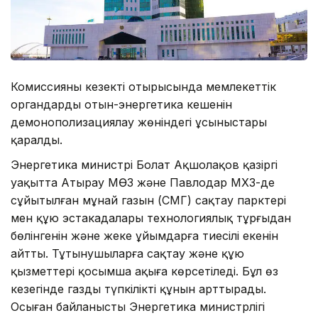
Комиссияның кезекті отырысында мемлекеттік
органдардың отын-энергетика кешенін
демонополизациялау жөніндегі ұсыныстары
қаралды.
Энергетика министрі Болат Ақшолақов қазіргі
уақытта Атырау МӨЗ және Павлодар МХЗ-де
сұйытылған мұнай газын (СМГ) сақтау парктері
мен құю эстакадалары технологиялық тұрғыдан
бөлінгенін және жеке ұйымдарға тиесілі екенін
айтты. Тұтынушыларға сақтау және құю
қызметтері қосымша ақыға көрсетіледі. Бұл өз
кезегінде газдың түпкілікті құнын арттырады.
Осыған байланысты Энергетика министрлігі