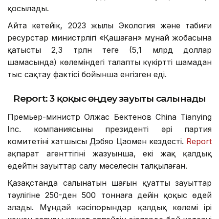
қосылады.
Айта кетейік, 2023 жылы Экология және табиғи
ресурстар министрлігі «Қашаған» мұнай жобасына
қатысты 2,3 трлн теңге (5,1 млрд доллар
шамасында) көлеміндегі талапты күкіртті шамадан
тыс сақтау фактісі бойынша енгізген еді.
Report: 3 қоқыс өңдеу зауыты салынады
Премьер-министр Олжас Бектенов China Tianying
Inc. компаниясының президенті әрі партия
комитетінің хатшысы Дэбяо Цаомен кездесті.
Report
ақпарат агенттігінің жазуынша, екі жақ қалдық
өңдейтін зауыттар салу мәселесін талқылаған.
Қазақстанда салынатын шағын қуатты зауыттар
тәулігіне 250-ден 500 тоннаға дейін қоқыс өңдей
алады. Мұндай кәсіпорындар қалдық көлемі ірі