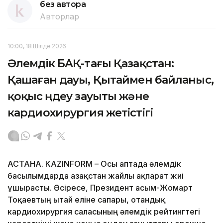
без автора
Авторлар
10:00, 18 Шілде 2026
Әлемдік БАҚ-тағы Қазақстан:
Қашаған дауы, Қытаймен байланыс,
қоқыс өңдеу зауыты және
кардиохирургия жетістігі
АСТАНА. KAZINFORM – Осы аптада әлемдік
басылымдарда Қазақстан жайлы ақпарат жиі
ұшырасты. Әсіресе, Президент Қасым-Жомарт
Тоқаевтың Қытай еліне сапары, отандық
кардиохирургия саласының әлемдік рейтингтегі