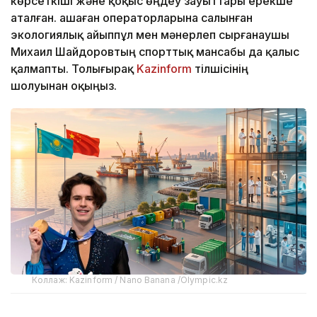
көрсеткіші және қоқыс өңдеу зауыттары ерекше
аталған. Қашаған операторларына салынған
экологиялық айыппұл мен мәнерлеп сырғанаушы
Михаил Шайдоровтың спорттық мансабы да қалыс
қалмапты. Толығырақ
Kazinform
тілшісінің
шолуынан оқыңыз.
Коллаж: Kazinform / Nano Banana /Olympic.kz