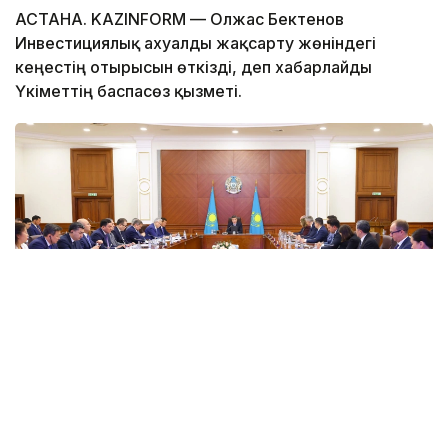
АСТАНА. KAZINFORM — Олжас Бектенов
Инвестициялық ахуалды жақсарту жөніндегі
кеңестің отырысын өткізді, деп хабарлайды
Үкіметтің баспасөз қызметі.
Фото: Үкімет
Премьер-министр Олжас Бектеновтің
төрағалығымен өткен Инвестициялық ахуалды