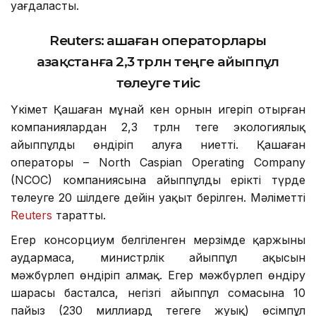
уағдаласты.
Reuters:
Қашаған операторлары
Қазақстанға 2,3 трлн теңге айыппұл
төлеуге тиіс
Үкімет Қашаған мұнай кен орнын игеріп отырған
компаниялардан 2,3 трлн теңге экологиялық
айыппұлды өндіріп алуға ниетті. Қашаған
операторы – North Caspian Operating Company
(NCOC) компаниясына айыппұлды ерікті түрде
төлеуге 20 шілдеге дейін уақыт берілген. Мәліметті
Reuters
таратты.
Егер консорциум белгіленген мерзімде қаржыны
аудармаса, министрлік айыппұл ақысын
мәжбүрлеп өндіріп алмақ. Егер мәжбүрлеп өндіру
шарасы басталса, негізгі айыппұл сомасына 10
пайыз (230 миллиард теңгеге жуық) өсімпұл