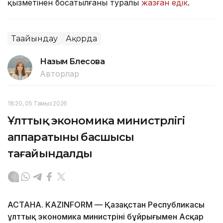
қызметінен босатылғаны туралы
жазған едік
.
Тағайындау
Ақорда
Назым Бөлесова
Авторлар
18:20, 05 Тамыз 2026
Ұлттық экономика министрлігі
аппаратының басшысы
тағайындалды
АСТАНА. KAZINFORM — Қазақстан Республикасы
ұлттық экономика министрінің бұйрығымен Асқар