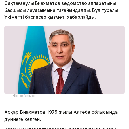
Сақтағанұлы Биахметов ведомство аппаратының
басшысы лауазымына тағайындалды. Бұл туралы
Үкіметтің баспасөз қызметі хабарлайды.
Фото: Үкімет
Асқар Биахметов 1975 жылы Ақтөбе облысында
дүниеге келген.