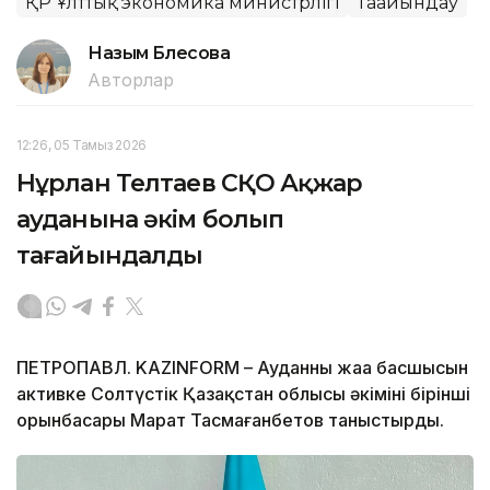
ҚР Ұлттық экономика министрлігі
Тағайындау
Назым Бөлесова
Авторлар
12:26, 05 Тамыз 2026
Нұрлан Телтаев СҚО Ақжар
ауданына әкім болып
тағайындалды
ПЕТРОПАВЛ. KAZINFORM – Ауданның жаңа басшысын
активке Солтүстік Қазақстан облысы әкімінің бірінші
орынбасары Марат Тасмағанбетов таныстырды.