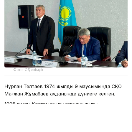
Фото: СҚО әкімдігі
Нұрлан Телтаев 1974 жылдың 9 маусымында СҚО
Мағжан Жұмабаев ауданында дүниеге келген.
1996 жылы Қорған ауыл шаруашылығы
академиясын зооинженер мамандығы бойынша
тәмамдаған.
Еңбек жолының едәуір бөлігі ауыл шаруашылығы