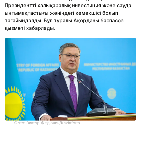
Президенттің халықаралық инвестиция және сауда
ынтымақтастығы жөніндегі көмекшісі болып
тағайындалды. Бұл туралы Ақорданың баспасөз
қызметі хабарлады.
Фото: Виктор Федюнин/Kazinform