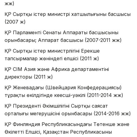
жж)
ҚР Сыртқы істер министрі хатшылығының басшысы
(2007 ж)
ҚР Парламенті Сенаты Аппараты басшысының
орынбасары; Аппарат басшысы (2007-2011 жж)
ҚР Сыртқы істер министрлігінің Ерекше
тапсырмалар жөніндегі елшісі (2011 ж)
ҚР СІМ Азия және Африка департаментінің
директоры (2011 ж)
ҚР Женевадағы (Швейцария Конфедерациясы)
тұрақты өкілдігінде кеңесші-уәкілі (2011-2014 жж)
ҚР Президенті Әкімшілігінің Сыртқы саясат
орталығы меңгерушісінің орынбасары (2014-2016 жж)
ҚР Финляндия Республикасындағы Төтенше және
Өкілетті Елшісі, Қазақстан Республикасының