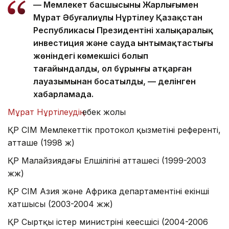
— Мемлекет басшысының Жарлығымен
Мұрат Әбуғалиұлы Нұртілеу Қазақстан
Республикасы Президентінің халықаралық
инвестиция және сауда ынтымақтастығы
жөніндегі көмекшісі болып
тағайындалды, ол бұрынғы атқарған
лауазымынан босатылды, — делінген
хабарламада.
Мұрат Нұртілеудің
еңбек жолы
ҚР СІМ Мемлекеттік протокол қызметінің референті,
атташе (1998 ж)
ҚР Малайзиядағы Елшілігінің атташесі (1999-2003
жж)
ҚР СІМ Азия және Африка департаментінің екінші
хатшысы (2003-2004 жж)
ҚР Сыртқы істер министрінің кеңесшісі (2004-2006