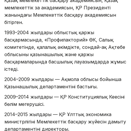
Қазақ мемлекеттік басқару академиясын, Қазақ
мемлекеттік заң академиясын, ҚР Президенті
жанындағы Мемлекеттік басқару академиясын
бітірген.
1993–2004 жылдары облыстық қаржы
басқармасында, «Профилакторий» ӨК, Салық
комитетінде, қалалық әкімдікте, сондай-ақ Ақтөбе
облысының қазынашылық және қаржы
басқармаларында басшылық лауазымдарда жұмыс
істеді.
2004–2009 жылдары — Ақмола облысы бойынша
Қазынашылық департаментінің бастығы.
2009–2014 жылдары — ҚР Конституциялық Кеңесінің
бөлім меңгерушісі.
2014–2015 жылдары — ҚР Ұлттық экономика
министрлігінің Мемлекеттік басқару жүйесін дамыту
департаментінің директоры.