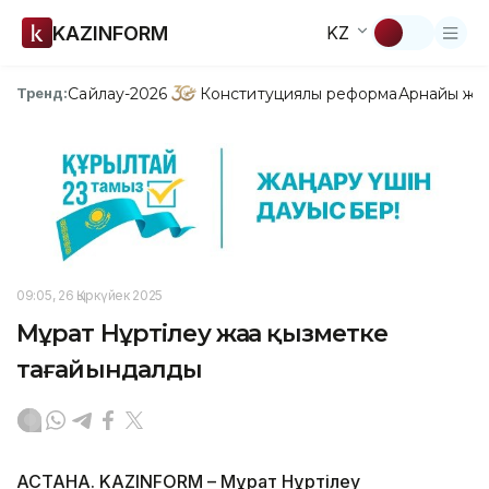
KAZINFORM
KZ
Сайлау-2026
Конституциялық реформа
Арнайы жо
Тренд:
09:05, 26 Қыркүйек 2025
Мұрат Нұртілеу жаңа қызметке
тағайындалды
АСТАНА. KAZINFORM – Мұрат Нұртілеу