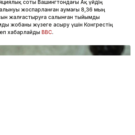
яциялық соты Вашингтондағы Ақ үйдің
алынуы жоспарланған аумағы 8,36 мың
сын жалғастыруға салынған тыйымды
ды жобаны жүзеге асыру үшін Конгрестің
деп хабарлайды
BBC
.