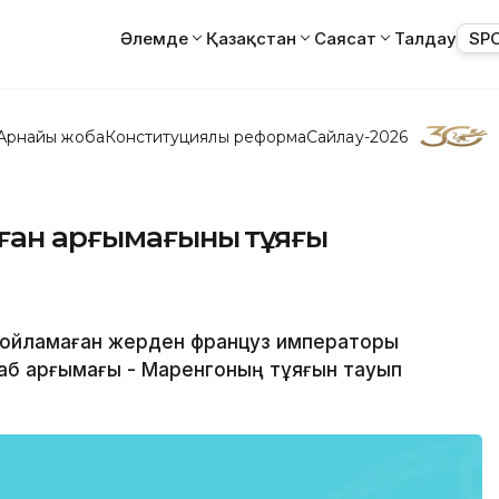
Әлемде
Қазақстан
Саясат
Талдау
SP
Арнайы жоба
Конституциялық реформа
Сайлау-2026
лған арғымағының тұяғы
а ойламаған жерден француз императоры
араб арғымағы - Маренгоның тұяғын тауып