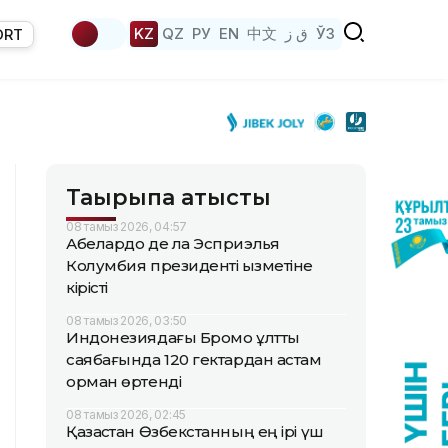
KZ
QZ
РУ
EN
中文
ق ز
ЎЗ
ORT
Тақырыпқа қатысты
08 тамыз 2026, 04:57
Абелардо де ла Эсприэлья
Колумбия президенті қызметіне
кірісті
08 тамыз 2026, 03:50
Индонезиядағы Бромо ұлттық
саябағында 120 гектардан астам
орман өртенді
08 тамыз 2026, 02:45
Қазақстан Өзбекстанның ең ірі үш