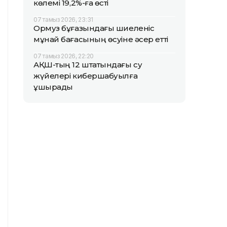
көлемі 19,2%-ға өсті
07 тамыз 2026, 23:31
Ормуз бұғазындағы шиеленіс
мұнай бағасының өсуіне әсер етті
07 тамыз 2026, 22:20
АҚШ-тың 12 штатындағы су
жүйелері кибершабуылға
ұшырады