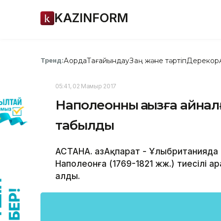
KAZINFORM
Ақорда
Тағайындау
Заң және тәртіп
Дерекқор
Тренд:
05:41, 02 Мамыр 2017
Наполеонның аңызға айна
табылды
АСТАНА. ҚазАқпарат - Ұлыбританияд
Наполеонға (1769-1821 жж.) тиесілі 
алды.