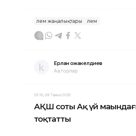
Әлем жаңалықтары
Әлем
Ерлан Қожакелдиев
Авторлар
05:19, 08 Тамыз 2026
АҚШ соты Ақ үй маңындағ
тоқтатты