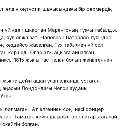
л елдің оңтүстік-шығысындағы бір фермердің
дің үйіндегі шкафтан Маренгоның тұяғы табылды.
а, бұл олжа зат Наполеон Ватерлоо түбіндегі
 кездейсоқ жасалған. Тұяқ табылған үй сол
ған көрінеді. Олар аты аңызға айналған
ясы 1815 жылы тас-талқан болып жеңілгеннен
ылға дейін қашан құлап қалғанша ұстаған.
ң қаңқасын Лондондағы Челси ауданы
йған.
яғы болмаған. Ат өлгеннен соң иесі офицер
ған. Тамақтан кейін шақырылған қонақтар жағалай
иіскейтін болған.