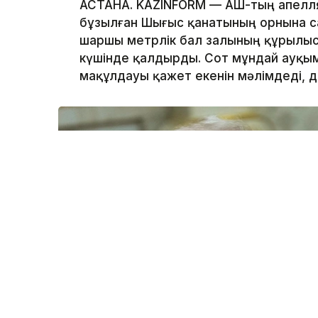
АСТАНА. KAZINFORM — АҚШ-тың апелл
бұзылған Шығыс қанатының орнына с
шаршы метрлік бал залының құрылы
күшінде қалдырды. Сот мұндай ауқым
мақұлдауы қажет екенін мәлімдеді, 