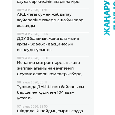
сауда серіктесінің қатарына кірді
08 тамыз 2026, 01:56
АҚШ-тағы сумен жабдықтау
жүйелеріне хакерлік шабуылдар
жасалды
08 тамыз 2026, 00:56
ДДҰ Эболаның жаңа штамына
қарсы «Эрвебо» вакцинасын
сынауды ұсынды
08 тамыз 2026, 00:38
Испания мигранттардың жаңа
жаппай ағымынан қауіптеніп,
Сеутаға әскери кемелер жіберді
08 тамыз 2026, 00:11
Түркияда ДАИШ-пен байланысы
бар деген күдікпен 104 адам
ұсталды
07 тамыз 2026, 23:50
Шілдеде Қытайдың сыртқы сауда