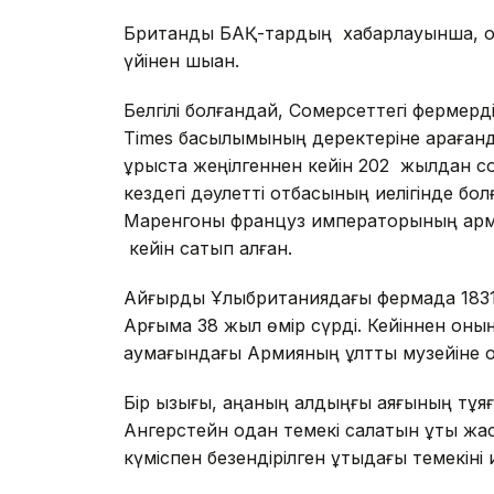
Британдық БАҚ-тардың хабарлауынша, о
үйінен шыққан.
Белгілі болғандай, Сомерсеттегі фермер
Times басылымының деректеріне қарағанд
ұрыста жеңілгеннен кейін 202 жылдан соң
кездегі дәулетті отбасының иелігінде бол
Маренгоны француз императорының арми
кейін сатып алған.
Айғырды Ұлыбританиядағы фермада 1831 ж
Арғымақ 38 жыл өмір сүрді. Кейіннен оны
аумағындағы Армияның ұлттық музейіне қо
Бір қызығы, қаңқаның алдыңғы аяғының тұ
Ангерстейн одан темекі салатын құты жаса
күміспен безендірілген құтыдағы темекіні 