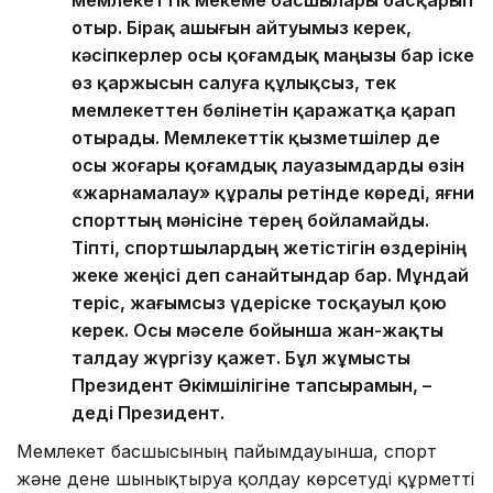
отыр. Бірақ ашығын айтуымыз керек,
кәсіпкерлер осы қоғамдық маңызы бар іске
өз қаржысын салуға құлықсыз, тек
мемлекеттен бөлінетін қаражатқа қарап
отырады. Мемлекеттік қызметшілер де
осы жоғары қоғамдық лауазымдарды өзін
«жарнамалау» құралы ретінде көреді, яғни
спорттың мәнісіне терең бойламайды.
Тіпті, спортшылардың жетістігін өздерінің
жеке жеңісі деп санайтындар бар. Мұндай
теріс, жағымсыз үдеріске тосқауыл қою
керек. Осы мәселе бойынша жан-жақты
талдау жүргізу қажет. Бұл жұмысты
Президент Әкімшілігіне тапсырамын, –
деді Президент.
Мемлекет басшысының пайымдауынша, спорт
және дене шынықтыруға қолдау көрсетуді құрметті