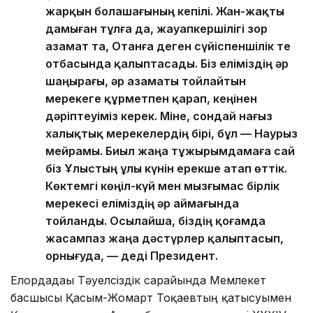
жарқын болашағының кепілі. Жан-жақты
дамыған тұлға да, жауапкершілігі зор
азамат та, Отанға деген сүйіспеншілік те
отбасында қалыптасады. Біз еліміздің әр
шаңырағы, әр азаматы тойлайтын
мерекеге құрметпен қарап, кеңінен
дәріптеуіміз керек. Міне, сондай нағыз
халықтық мерекелердің бірі, бұл — Наурыз
мейрамы. Биыл жаңа тұжырымдамаға сай
біз Ұлыстың ұлы күнін ерекше атап өттік.
Көктемгі көңіл-күй мен мызғымас бірлік
мерекесі еліміздің әр аймағында
тойланды. Осылайша, біздің қоғамда
жасампаз жаңа дәстүрлер қалыптасып,
орнығуда, — деді Президент.
Елордадағы Тәуелсіздік сарайында Мемлекет
басшысы Қасым-Жомарт Тоқаевтың қатысуымен