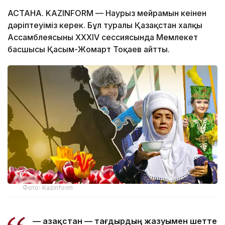
АСТАНА. KAZINFORM — Наурыз мейрамын кеңінен
дәріптеуіміз керек. Бұл туралы Қазақстан халқы
Ассамблеясының ХХХІV сессиясында Мемлекет
басшысы Қасым-Жомарт Тоқаев айтты.
Фото: Kazinform
— Қазақстан — тағдырдың жазуымен шетте