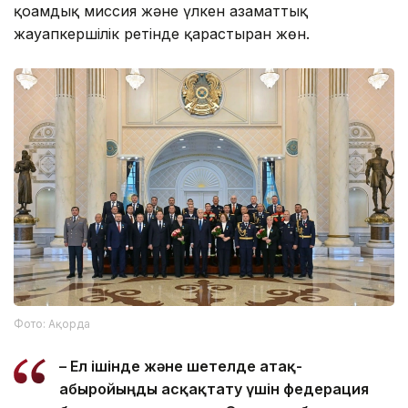
қоғамдық миссия және үлкен азаматтық
жауапкершілік ретінде қарастырған жөн.
Фото: Ақорда
– Ел ішінде және шетелде атақ-
абыройыңды асқақтату үшін федерация