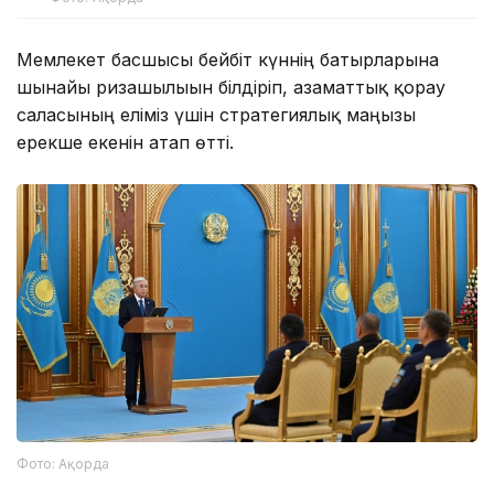
Мемлекет басшысы бейбіт күннің батырларына
шынайы ризашылығын білдіріп, азаматтық қорғау
саласының еліміз үшін стратегиялық маңызы
ерекше екенін атап өтті.
Фото: Ақорда