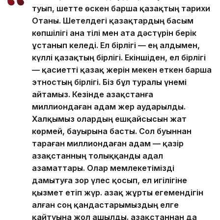
туып, шетте өскен барша қазақтың тарихи
Отаны. Шетелдегі қазақтардың басым
көпшілігі ана тілі мен ата дәстүрін берік
ұстанып келеді. Ел бірлігі — ең алдымен,
күллі қазақтың бірлігі. Екіншіден, ел бірлігі
— қасиетті қазақ жерін мекен еткен барша
этностың бірлігі. Біз бұл туралы үнемі
айтамыз. Кезінде Қазақстанға
миллиондаған адам жер аударылды.
Халқымыз олардың ешқайсысын жат
көрмей, бауырына басты. Сол буыннан
тараған миллиондаған адам — қазір
Қазақстанның толыққанды адал
азаматтары. Олар мемлекетімізді
дамытуға зор үлес қосып, ел игілігіне
қызмет етіп жүр. Қазақ жұрты егемендігін
алған соң қандастарымыздың елге
қайтуына жол ашылды. Қазақстаннан да