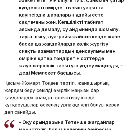
әрекет ететінін білуге тиіс. Сонымен қатар
күнделікті өмірде, тыныш уақытта
қауіпсіздік шараларын ұдайы есте
сақтағаны жөн. Көпшілікті табиғат
аясында демалу, су айдынында шомылу,
тауға шығу, ауа-райы жайсыз кезде және
басқа да жағдайларда көлік жүргізу
сияқты азаматтардың денсаулығы мен
өміріне қатер төндіретін сәттерде
жауапкершілік танытуға үндеу маңызды, –
деді Мемлекет басшысы.
Қасым-Жомарт Тоқаев тәртіп, жанашырлық,
жәрдем беру секілді өмірлік маңызы бар
қағидаларды қоғамда орнықтыру ісінде
құтқарушылар өскелең ұрпаққа үлгі болуы керек
деп санайды.
– Оқу орындарына Төтенше жағдайлар
министрлігі бөлімшелерінің бейресми