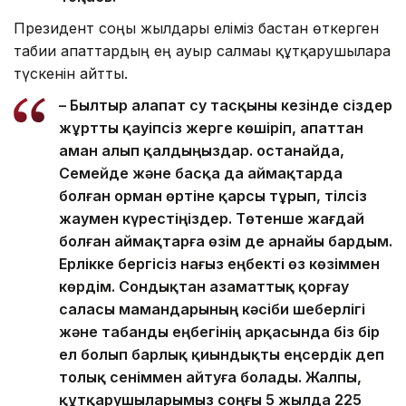
Президент соңғы жылдары еліміз бастан өткерген
табиғи апаттардың ең ауыр салмағы құтқарушыларға
түскенін айтты.
– Былтыр алапат су тасқыны кезінде сіздер
жұртты қауіпсіз жерге көшіріп, апаттан
аман алып қалдыңыздар. Қостанайда,
Семейде және басқа да аймақтарда
болған орман өртіне қарсы тұрып, тілсіз
жаумен күрестіңіздер. Төтенше жағдай
болған аймақтарға өзім де арнайы бардым.
Ерлікке бергісіз нағыз еңбекті өз көзіммен
көрдім. Сондықтан азаматтық қорғау
саласы мамандарының кәсіби шеберлігі
және табанды еңбегінің арқасында біз бір
ел болып барлық қиындықты еңсердік деп
толық сеніммен айтуға болады. Жалпы,
құтқарушыларымыз соңғы 5 жылда 225