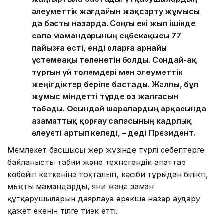
әлеуметтік жағдайын жақсарту жұмысы
да басты назарда. Соңғы екі жыл ішінде
сала мамандарының еңбекақысы 77
пайызға өсті, енді оларға арнайы
үстемеақы төленетін болды. Сондай-ақ
тұрғын үй төлемдері мен әлеуметтік
жеңілдіктер беріле бастады. Жалпы, бұл
жұмыс міндетті түрде өз жалғасын
табады. Осындай шаралардың арқасында
азаматтық қорғау саласының кадрлық
әлеуеті артып келеді, – деді Президент.
Мемлекет басшысы жер жүзінде түрлі себептерге
байланысты табиғи және техногендік апаттар
көбейіп кеткеніне тоқталып, кәсіби тұрғыдан білікті,
мықты мамандарды, яғни жаңа заман
құтқарушыларын даярлауға ерекше назар аудару
қажет екенін тілге тиек етті.