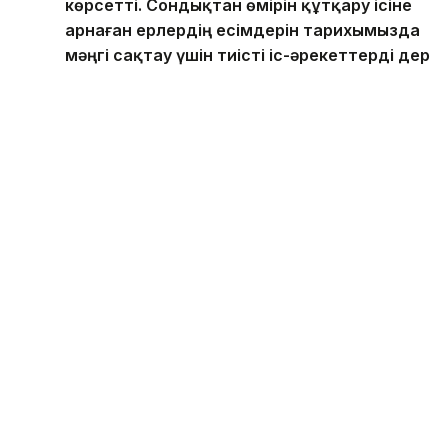
көрсетті. Сондықтан өмірін құтқару ісіне
арнаған ерлердің есімдерін тарихымызда
мәңгі сақтау үшін тиісті іс-әрекеттерді дер
кезінде қолдануымыз керек. Нағыз ерлік
жасаған батыл азаматтарымыздың рухына
тағзым ете отырып, олардың есімдерін ел
ішінде ұлықтай беруіміз қажет. Халқымыз
«Еңбек ерлікке жеткізер, ерлік елдікке
жеткізер» деп айтқан. Түптеп келгенде,
қайсар рухты құтқарушыларымыз Әділетті
және Қауіпсіз Қазақстанды құруға мол үлес
қосып жатыр, – деді Мемлекет басшысы.
Салтанатты жиын соңында Президент қызметтік
борышын атқару барысында көрсеткен ерлігі мен
жанқиярлығы үшін бір топ азаматқа мемлекеттік
наградалар тапсырды.
Айта кетейік, Президент бір топ құтқарушыны