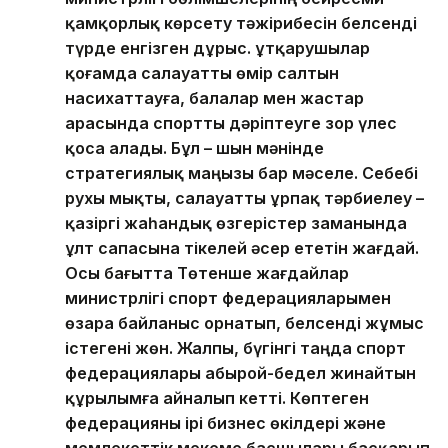
қамқорлық көрсету тәжірибесін белсенді
түрде енгізген дұрыс. Құтқарушылар
қоғамда салауатты өмір салтын
насихаттауға, балалар мен жастар
арасында спортты дәріптеуге зор үлес
қоса алады. Бұл – шын мәнінде
стратегиялық маңызы бар мәселе. Себебі
рухы мықты, салауатты ұрпақ тәрбиелеу –
қазіргі жаһандық өзгерістер заманында
ұлт сапасына тікелей әсер ететін жағдай.
Осы бағытта Төтенше жағдайлар
министрлігі спорт федерацияларымен
өзара байланыс орнатып, белсенді жұмыс
істегені жөн. Жалпы, бүгінгі таңда спорт
федерациялары абырой-бедел жинайтын
құрылымға айналып кетті. Көптеген
федерацияны ірі бизнес өкілдері және
мемлекеттік мекеме басшылары басқарып