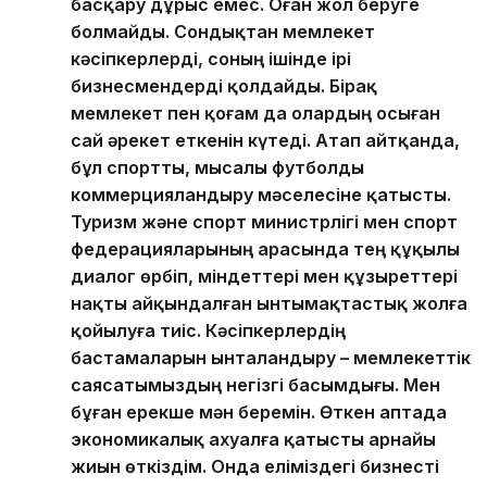
басқару дұрыс емес. Оған жол беруге
болмайды. Сондықтан мемлекет
кәсіпкерлерді, соның ішінде ірі
бизнесмендерді қолдайды. Бірақ
мемлекет пен қоғам да олардың осыған
сай әрекет еткенін күтеді. Атап айтқанда,
бұл спортты, мысалы футболды
коммерцияландыру мәселесіне қатысты.
Туризм және спорт министрлігі мен спорт
федерацияларының арасында тең құқылы
диалог өрбіп, міндеттері мен құзыреттері
нақты айқындалған ынтымақтастық жолға
қойылуға тиіс. Кәсіпкерлердің
бастамаларын ынталандыру – мемлекеттік
саясатымыздың негізгі басымдығы. Мен
бұған ерекше мән беремін. Өткен аптада
экономикалық ахуалға қатысты арнайы
жиын өткіздім. Онда еліміздегі бизнесті