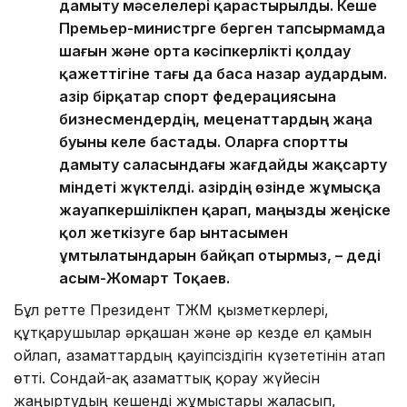
дамыту мәселелері қарастырылды. Кеше
Премьер-министрге берген тапсырмамда
шағын және орта кәсіпкерлікті қолдау
қажеттігіне тағы да баса назар аудардым.
Қазір бірқатар спорт федерациясына
бизнесмендердің, меценаттардың жаңа
буыны келе бастады. Оларға спортты
дамыту саласындағы жағдайды жақсарту
міндеті жүктелді. Қазірдің өзінде жұмысқа
жауапкершілікпен қарап, маңызды жеңіске
қол жеткізуге бар ынтасымен
ұмтылатындарын байқап отырмыз, – деді
Қасым-Жомарт Тоқаев.
Бұл ретте Президент ТЖМ қызметкерлері,
құтқарушылар әрқашан және әр кезде ел қамын
ойлап, азаматтардың қауіпсіздігін күзететінін атап
өтті. Сондай-ақ азаматтық қорғау жүйесін
жаңғыртудың кешенді жұмыстары жалғасып,