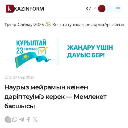
KAZINFORM
KZ
Сайлау-2026
Конституциялық реформа
Арнайы жо
Тренд:
12:12, 24 Сәуір 2025
Наурыз мейрамын кеңінен
дәріптеуіміз керек — Мемлекет
басшысы