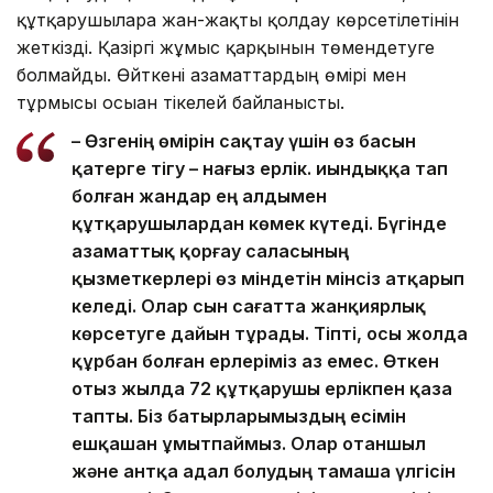
құтқарушыларға жан-жақты қолдау көрсетілетінін
жеткізді. Қазіргі жұмыс қарқынын төмендетуге
болмайды. Өйткені азаматтардың өмірі мен
тұрмысы осыған тікелей байланысты.
– Өзгенің өмірін сақтау үшін өз басын
қатерге тігу – нағыз ерлік. Қиындыққа тап
болған жандар ең алдымен
құтқарушылардан көмек күтеді. Бүгінде
азаматтық қорғау саласының
қызметкерлері өз міндетін мінсіз атқарып
келеді. Олар сын сағатта жанқиярлық
көрсетуге дайын тұрады. Тіпті, осы жолда
құрбан болған ерлеріміз аз емес. Өткен
отыз жылда 72 құтқарушы ерлікпен қаза
тапты. Біз батырларымыздың есімін
ешқашан ұмытпаймыз. Олар отаншыл
және антқа адал болудың тамаша үлгісін