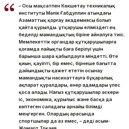
– Осы мақсатпен Көкшетау техникалық
институты Мәлік Ғабдуллин атындағы
Азаматтық қорғау академиясы болып
қайта құрылды. Құтқарушы еліміздегі ең
беделді мамандықтың біріне айналуға тиіс.
Мемлекеттік органдар құтқарушыларға
қоғамда лайықты баға берілуі үшін
барынша шара қабылдауға міндетті. Өте
қиын, қауіпті, бір емес, бірнеше бағытта
дайындықты қажет ететін осынау
мамандықты насихаттауға бұқаралық
ақпарат құралдары, өнер адамдары үлес
қоса алады. Нағыз құтқарушылар әскери
іс, экономика, құрылыс және басқа да
көптеген саладағы арнайы білімді
меңгерген. Олардың арасында
спортшылар да аз емес, – деді Қасым-
Жомарт Тоқаев.