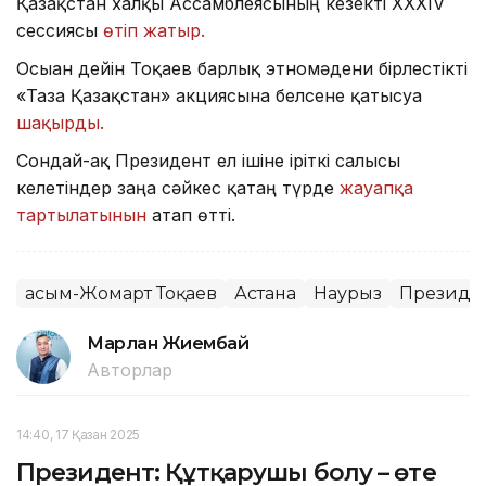
Қазақстан халқы Ассамблеясының кезекті ХХХІV
сессиясы
өтіп жатыр.
Осыған дейін Тоқаев барлық этномәдени бірлестікті
«Таза Қазақстан» акциясына белсене қатысуға
шақырды.
Сондай-ақ Президент ел ішіне іріткі салғысы
келетіндер заңға сәйкес қатаң түрде
жауапқа
тартылатынын
атап өтті.
Қасым-Жомарт Тоқаев
Астана
Наурыз
Президен
Марлан Жиембай
Авторлар
14:40, 17 Қазан 2025
Президент: Құтқарушы болу – өте