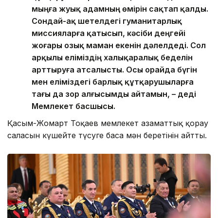
мыңға жуық адамның өмірін сақтап қалды.
Сондай-ақ шетелдегі гуманитарлық
миссияларға қатысып, кәсіби деңгейі
жоғары озық маман екенін дәлелдеді. Сол
арқылы еліміздің халықаралық беделін
арттыруға атсалысты. Осы орайда бүгін
мен еліміздегі барлық құтқарушыларға
тағы да зор алғысымды айтамын, – деді
Мемлекет басшысы.
Қасым-Жомарт Тоқаев мемлекет азаматтық қорғау
саласын күшейте түсуге баса мән беретінін айтты.