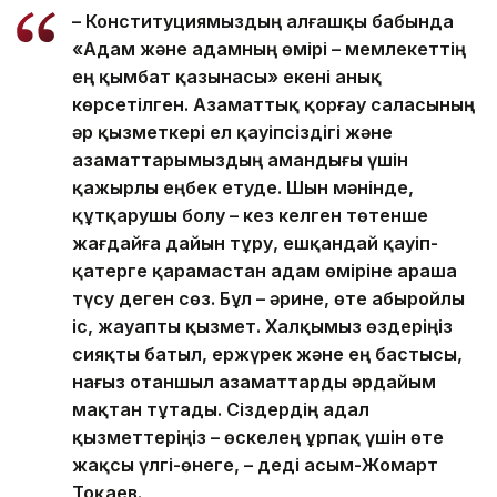
– Конституциямыздың алғашқы бабында
«Адам және адамның өмірі – мемлекеттің
ең қымбат қазынасы» екені анық
көрсетілген. Азаматтық қорғау саласының
әр қызметкері ел қауіпсіздігі және
азаматтарымыздың амандығы үшін
қажырлы еңбек етуде. Шын мәнінде,
құтқарушы болу – кез келген төтенше
жағдайға дайын тұру, ешқандай қауіп-
қатерге қарамастан адам өміріне араша
түсу деген сөз. Бұл – әрине, өте абыройлы
іс, жауапты қызмет. Халқымыз өздеріңіз
сияқты батыл, ержүрек және ең бастысы,
нағыз отаншыл азаматтарды әрдайым
мақтан тұтады. Сіздердің адал
қызметтеріңіз – өскелең ұрпақ үшін өте
жақсы үлгі-өнеге, – деді Қасым-Жомарт
Тоқаев.