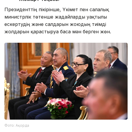
Президенттің пікірінше, Үкімет пен салалық
министрлік төтенше жағдайларды уақтылы
ескертудің және салдарын жоюдың тиімді
жолдарын қарастыруға баса мән берген жөн.
Фото: Ақорда