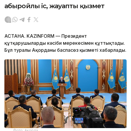
абыройлы іс, жауапты қызмет
АСТАНА. KAZINFORM — Президент
құтқарушыларды кәсіби мерекесімен құттықтады.
Бұл туралы Ақорданың баспасөз қызметі хабарлады.
Фото: Ақорда