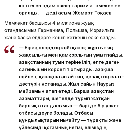
көптеген адам өзінің тарихи атамекеніне
оралды, — деді Қасым-Жомарт Тоқаев.
Мемлекет басшысы 4 миллионға жуық
отандасымыз Германияға, Польшаға, Израильге
және басқа елдерге көшіп кеткенін еске салды.
— Бірақ олардың көбі қазақ жұртының
жақсылығы мен қамқорлығын ұмытпайды.
Қазақстанның туын төріне іліп, елге деген
сағынышын көрсетіп отырады. Қазақша
сөйлеп, қазақша ән айтып, қазақтың салт-
дәстүрін ұстанады. Жыл сайын Наурыз
мейрамын атап өтеді. Барша Қазақстан
азаматтары, шетелде тұрып жатқан
барлық отандасымыз — бәрі де бір үлкен
отбасы деуге болады. Отбасы
құндылықтарын нығайту — тұрақты және
үйлесімді қоғамның негізі, еліміздің