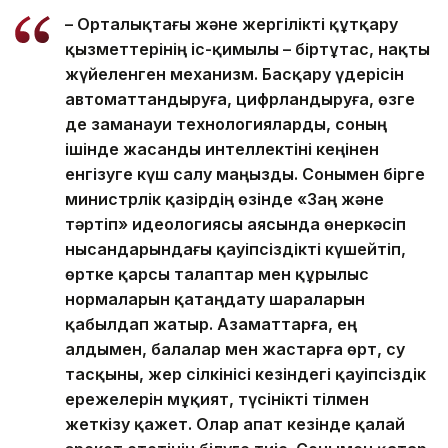
– Орталықтағы және жергілікті құтқару
қызметтерінің іс-қимылы – біртұтас, нақты
жүйеленген механизм. Басқару үдерісін
автоматтандыруға, цифрландыруға, өзге
де заманауи технологияларды, соның
ішінде жасанды интеллектіні кеңінен
енгізуге күш салу маңызды. Сонымен бірге
министрлік қазірдің өзінде «Заң және
тәртіп» идеологиясы аясында өнеркәсіп
нысандарындағы қауіпсіздікті күшейтіп,
өртке қарсы талаптар мен құрылыс
нормаларын қатаңдату шараларын
қабылдап жатыр. Азаматтарға, ең
алдымен, балалар мен жастарға өрт, су
тасқыны, жер сілкінісі кезіндегі қауіпсіздік
ережелерін мұқият, түсінікті тілмен
жеткізу қажет. Олар апат кезінде қалай