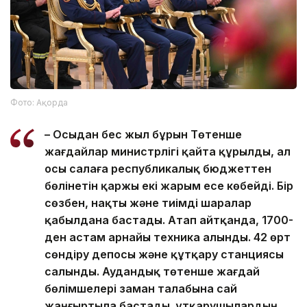
Фото: Ақорда
– Осыдан бес жыл бұрын Төтенше
жағдайлар министрлігі қайта құрылды, ал
осы салаға республикалық бюджеттен
бөлінетін қаржы екі жарым есе көбейді. Бір
сөзбен, нақты және тиімді шаралар
қабылдана бастады. Атап айтқанда, 1700-
ден астам арнайы техника алынды. 42 өрт
сөндіру депосы және құтқару станциясы
салынды. Аудандық төтенше жағдай
бөлімшелері заман талабына сай
жаңғыртыла бастады. Құтқарушылардың