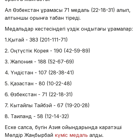
Ал Өзбекстан құрамасы 71 медаль (22-18-31) алып,
алтыншы орынға табан тіреді.
Медальдар кестесіндегі үздік ондықтағы құрамалар:
1.Қытай - 383 (201-111-71)
2. Оңтүстік Корея - 190 (42-59-89)
3. Жапония - 188 (52-67-69)
4. Үндістан - 107 (28-38-41)
5. Қазақстан - 80 (10-22-48)
6. Өзбекстан - 71 (22-18-31)
7. Кытайлық Тайбэй - 67 (19-20-28)
8. Таиланд - 58 (12-14-32)
Еске салсақ, бүгін Азия ойындарында каратэші
Мөлдір Жаңбырбай
күміс медаль
алды.