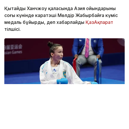
Қытайдың Ханчжоу қаласында Азия ойындарының
соңғы күнінде каратэші Мөлдір Жаңбырбайға күміс
медаль бұйырды, деп хабарлайды
ҚазАқпарат
тілшісі.
Фото: Туризм және спорт министрлігінің баспасөз қызметі