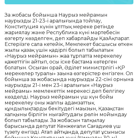
Заң жобасы бойынша Наурыз мейрамын
наурыздың 21-23-і аралығында тойлау,
Конституция күнін ұлттық мереке ретінде
жариялау және Республика күні мәртебесін
өзгерту көзделген, деп хабарлайды ҚазАқпарат.
Естеріңізге сала кетейік, Мемлекет басшысы өткен
жылы қазақ үшін қадірлі болып табылатын
«Наурыз мейрамын» жаңа тұрпатта мерекелеу
қажеттігін айтып, осы іске бастама көтерген
болатын. Осыған орай, Әділет министрлігі «ҚР
мерекелер туралы» заңына өзгерістер енгізген. Ол
бойынша заң жобасында наурыздың 22-сінің орнына
наурыздың 21-і мен 23-і аралығын «Наурыз
мейрамы» мемлекеттік мерекесі деп белгілеу
көзделді. Наурыз мейрамын үш күн бойы
мерекелеу оның жалпы адамзаттық
құндылықтарды бекітудегі маңызын, Қазақстан
халқының бірлігін нығайтудағы рөлін мойындау
болып табылады. Заң жобасын талқылау
барысында депутат Кенжеғали Сағадиев үш
түзету енгізді. Атап айтқанда, депутат ұсынысы
бойынша Конституция күні (тамыздың 30-ы)