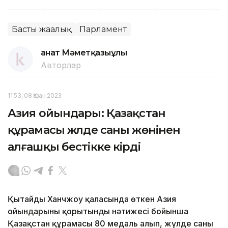
Басты жаңалық
Парламент
Қанат Мәметқазыұлы
Авторлар
11:53, 08 Қазан 2023
Азия ойындары: Қазақстан
құрамасы жүлде саны жөнінен
алғашқы бестікке кірді
Қытайдың Ханчжоу қаласында өткен Азия
ойындарының қорытынды нәтижесі бойынша
Қазақстан құрамасы 80 медаль алып, жүлде саны