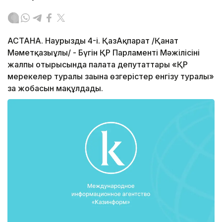
АСТАНА. Наурыздың 4-і. ҚазАқпарат /Қанат
Мәметқазыұлы/ - Бүгін ҚР Парламенті Мәжілісінің
жалпы отырысында палата депутаттары «ҚР
мерекелер туралы заңына өзгерістер енгізу туралы»
заң жобасын мақұлдады.