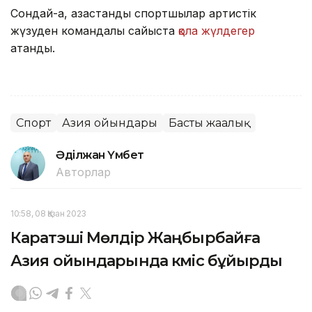
Сондай-ақ, қазақстандық спортшылар артистік
жүзуден командалық сайыста
қола жүлдегер
атанды.
Спорт
Азия ойындары
Басты жаңалық
Әділжан Үмбет
Авторлар
10:58, 08 Қазан 2023
Каратэші Мөлдір Жаңбырбайға
Азия ойындарында күміс бұйырды