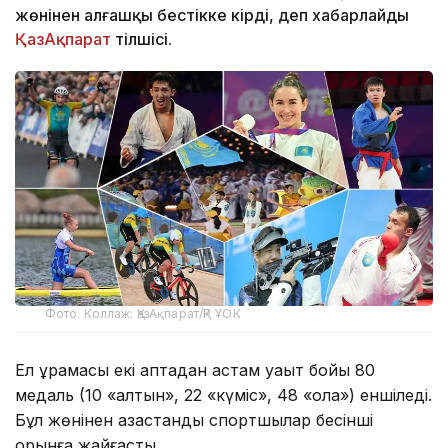
жөнінен алғашқы бестікке кірді, деп хабарлайды
ҚазАқпарат
тілшісі.
Фото: Коллаж: ҚазАқпарат/ҚР ҰОК
Ел құрамасы екі аптадан астам уақыт бойы 80
медаль (10 «алтын», 22 «күміс», 48 «қола») еншіледі.
Бұл жөнінен қазақстандық спортшылар бесінші
орынға жайғасты.