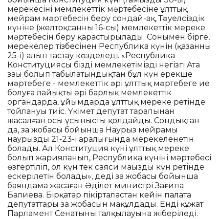
мерекесінің мемлекеттік мәртебесіне ұлттық
мейрам мәртебесін беру сондай-ақ, Тәуелсіздік
күніне (желтоқсанның 16-сы) мемлекеттік мереке
мәртебесін беру қарастырылады. Сонымен бірге,
мерекелер тізбесінен Республика күнін (қазанның
25-і) алып тастау көзделеді. «Республика
Конституциясы біздің мемлекетіміздің негізгі Ата
заңы болып табылатындықтан бұл күн ерекше
мәртебеге - мемлекеттік әрі ұлттық мәртебеге ие
болуға лайықты әрі барлық мемлекеттік
органдарда, ұйымдарда ұлттық мереке ретінде
тойлануы тиіс. Үкімет депутат тарапынан
жасалған осы ұсынысты қолдайды. Сондықтан
да, заң жобасы бойынша Наурыз мейрамы
наурыздың 21-23-і аралығында мерекеленетін
болады. Ал Конституция күні ұлттық мереке
болып жарияланып, Республика күнінің мәртебесі
өзгертіліп, ол күн тек саяси маңызды күн ретінде
ескерілетін болады», деді заң жобасы бойынша
баяндама жасаған Әділет министрі Зағипа
Балиева. Бірқатар пікірталастан кейін палата
депутаттары заң жобасын мақұлдады. Енді құжат
Парламент Сенатының талқылауына жіберіледі.