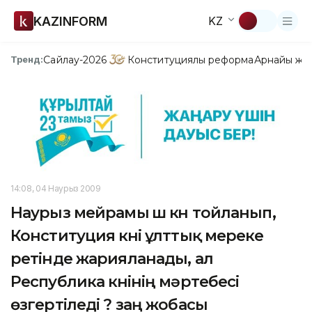
KAZINFORM
KZ
Сайлау-2026
Конституциялық реформа
Арнайы жо
Тренд:
14:08, 04 Наурыз 2009
Наурыз мейрамы үш күн тойланып,
Конституция күні ұлттық мереке
ретінде жарияланады, ал
Республика күнінің мәртебесі
өзгертіледі ? заң жобасы