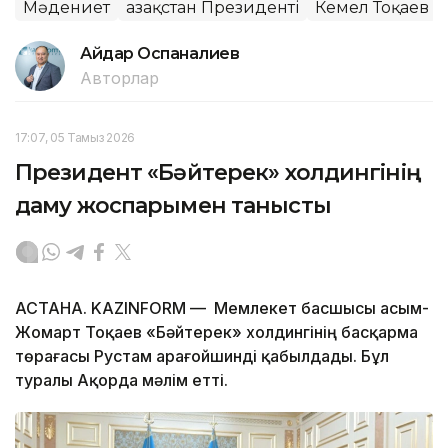
Мәдениет
Қазақстан Президенті
Кемел Тоқаев
Айдар Оспаналиев
Авторлар
17:07, 05 Тамыз 2026
Президент «Бәйтерек» холдингінің
даму жоспарымен танысты
АСТАНА. KAZINFORM — Мемлекет басшысы Қасым-
Жомарт Тоқаев «Бәйтерек» холдингінің басқарма
төрағасы Рустам Қарағойшинді қабылдады. Бұл
туралы Ақорда мәлім етті.