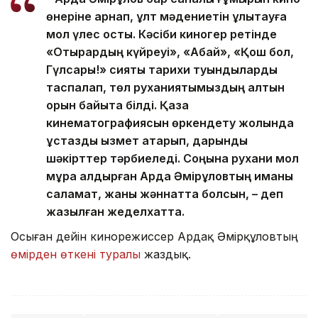
өнеріне арнап, ұлт мәдениетін ұлықтауға
мол үлес қосты. Кәсіби киногер ретінде
«Отырардың күйреуі», «Абай», «Қош бол,
Гүлсары!» сияқты тарихи туындыларды
таспалап, төл руханиятымыздың алтын
қорын байыта білді. Қазақ
кинематографиясын өркендету жолында
ұстаздық қызмет атқарып, дарынды
шәкірттер тәрбиеледі. Соңына рухани мол
мұра қалдырған Ардақ Әмірқұловтың иманы
саламат, жаны жәннатта болсын, – деп
жазылған жеделхатта.
Осыған дейін кинорежиссер Ардақ Әмірқұловтың
өмірден өткені туралы
жаздық.