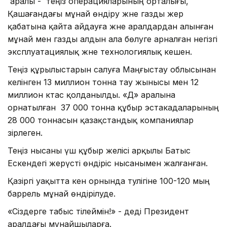
аралы - теңіз операцияларының орталығы,
Қашағандағы мұнай өндіру және газды жер
қабатына қайта айдауға және аралдардан алынған
мұнай мен газды алдын ала бөлуге арналған негізгі
эксплуатациялық және технологиялық кешен.
Теңіз құрылыстарын салуға Маңғыстау облысынан
әкелінген 13 миллион тонна тау жынысы мен 12
миллион әктас қолданылды. «Д» аралына
орнатылған 37 000 тонна құбыр эстакадаларының
28 000 тоннасын қазақстандық компаниялар
әзірлеген.
Теңіз нысаны үш құбыр желісі арқылы Батыс
Ескендегі жерүсті өндіріс нысанымен жалғанған.
Қазіргі уақытта кен орнында тәулігіне 100-120 мың
баррель мұнай өндірілуде.
«Сіздерге табыс тілеймін!» - деді Президент
аралдағы мұнайшыларға.