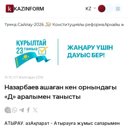
KAZINFORM
KZ
Сайлау-2026
Конституциялық реформа
Арнайы жо
Тренд:
15:10, 07 Желтоқсан 2016
Назарбаев Қашаған кен орнындағы
«Д» аралымен танысты
АТЫРАУ. ҚазАқпарат - Атырауға жұмыс сапарымен