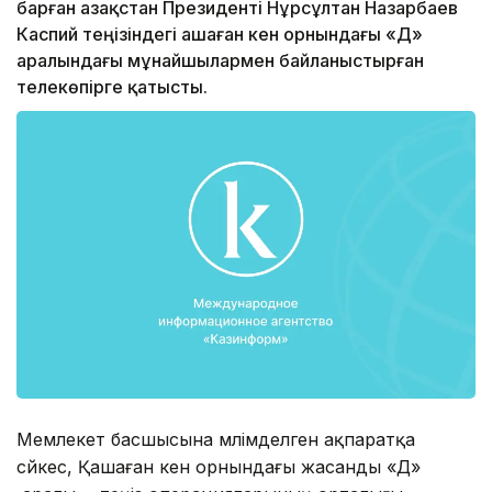
барған Қазақстан Президенті Нұрсұлтан Назарбаев
Каспий теңізіндегі Қашаған кен орнындағы «Д»
аралындағы мұнайшылармен байланыстырған
телекөпірге қатысты.
Мемлекет басшысына мәлімделген ақпаратқа
сәйкес, Қашаған кен орнындағы жасанды «Д»