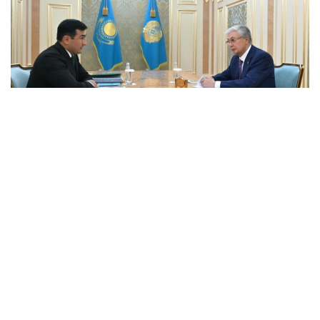
Фото: Ақорда
Президентке бұған дейін берген
тапсырмаларының орындалу барысы және
холдингті дамытудың негізгі бағыттары баяндалды.
Қасым-Жомарт Тоқаевқа инвестициялық және
кредиттік портфель 14,3 триллион теңгеге жетіп,
16,5 триллион теңгеге дейін артады деп болжанып
отырғаны, бұл ретте жыл сайынғы таза пайда
көлемі 400 миллиард теңгеден асатыны жөнінде