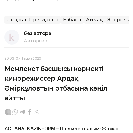
Қазақстан Президенті
Елбасы
Аймақ
Энергети
без автора
Авторлар
20:03, 07 Тамыз 2026
Мемлекет басшысы көрнекті
кинорежиссер Ардақ
Әмірқұловтың отбасына көңіл
айтты
АСТАНА. KAZINFORM – Президент Қасым-Жомарт