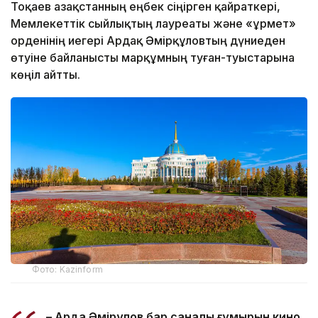
Тоқаев Қазақстанның еңбек сіңірген қайраткері,
Мемлекеттік сыйлықтың лауреаты және «Құрмет»
орденінің иегері Ардақ Әмірқұловтың дүниеден
өтуіне байланысты марқұмның туған-туыстарына
көңіл айтты.
Фото: Kazinform
– Ардақ Әмірқұлов бар саналы ғұмырын кино