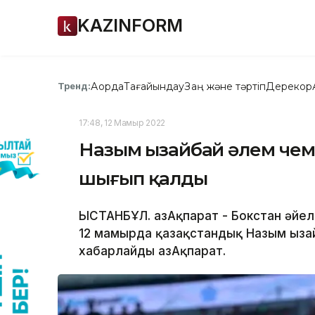
KAZINFORM
Ақорда
Тағайындау
Заң және тәртіп
Дерекқор
Тренд:
17:48, 12 Мамыр 2022
Назым Қызайбай әлем ч
шығып қалды
ЫСТАНБҰЛ. ҚазАқпарат - Бокстан әйе
12 мамырда қазақстандық Назым Қыз
хабарлайды ҚазАқпарат.