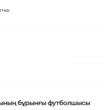
теді.
асының бұрынғы футболшысы