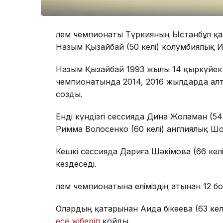
Әлем чемпионаты Түркияның Ыстанбұл қа
Назым Қызайбай (50 келі) колумбиялық И
Назым Қызайбай 1993 жылы 14 қыркүйекте
чемпионатында 2014, 2016 жылдарда алт
созды.
Енді күндізгі сессияда Дина Жоламан (5
Римма Волосенко (60 келі) англиялық Ш
Кешкі сессияда Дариға Шәкімова (66 ке
кездеседі.
Әлем чемпионатына еліміздің атынан 12 
Олардың қатарынан Аида Әбікеева (63 ке
есе жіберіп
қойды.