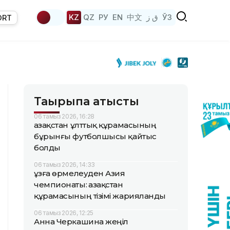
KZ
QZ
РУ
EN
中文
ق ز
ЎЗ
ORT
Тақырыпқа қатысты
06 тамыз 2026, 16:28
Қазақстан ұлттық құрамасының
бұрынғы футболшысы қайтыс
болды
06 тамыз 2026, 14:33
Құзға өрмелеуден Азия
чемпионаты: Қазақстан
құрамасының тізімі жарияланды
06 тамыз 2026, 12:25
Анна Черкашина жеңіл