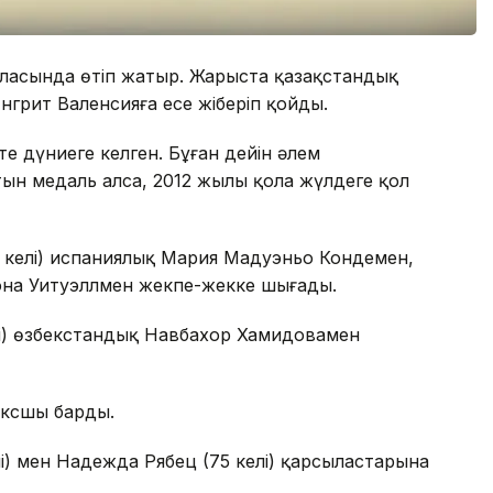
ласында өтіп жатыр. Жарыста қазақстандық
нгрит Валенсияға есе жіберіп қойды.
 дүниеге келген. Бұған дейін әлем
ын медаль алса, 2012 жылы қола жүлдеге қол
4 келі) испаниялық Мария Мадуэньо Кондемен,
она Уитуэллмен жекпе-жекке шығады.
лі) өзбекстандық Навбахор Хамидовамен
боксшы барды.
лі) мен Надежда Рябец (75 келі) қарсыластарына