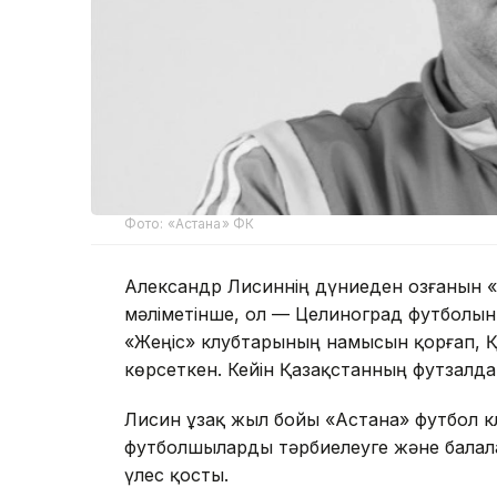
Фото: «Астана» ФК
Александр Лисиннің дүниеден озғанын «
мәліметінше, ол — Целиноград футболын
«Жеңіс» клубтарының намысын қорғап, Қ
көрсеткен. Кейін Қазақстанның футзалд
Лисин ұзақ жыл бойы «Астана» футбол к
футболшыларды тәрбиелеуге және балал
үлес қосты.