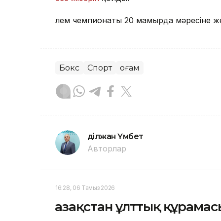
Әлем чемпионаты 20 мамырда мәресіне же
Бокс
Спорт
Қоғам
Әділжан Үмбет
Авторлар
16:28, 06 Тамыз 2026
Қазақстан ұлттық құрам