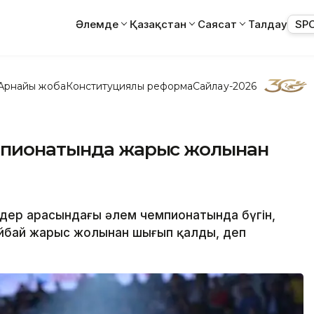
Әлемде
Қазақстан
Саясат
Талдау
SP
Арнайы жоба
Конституциялық реформа
Сайлау-2026
емпионатында жарыс жолынан
лдер арасындағы әлем чемпионатында бүгін,
айбай жарыс жолынан шығып қалды, деп