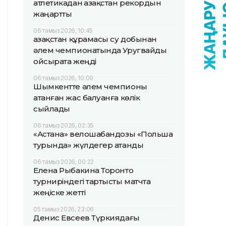
атлетикадан Қазақстан рекордын
жаңартты
06 тамыз 2026, 10:45
Қазақстан құрамасы су добынан
әлем чемпионатында Уругвайды
ойсырата жеңді
06 тамыз 2026, 10:09
Шымкентте әлем чемпионы
атанған жас балуанға көлік
сыйлады
06 тамыз 2026, 02:35
«Астана» велошабандозы «Польша
турында» жүлдегер атанды
06 тамыз 2026, 00:22
Елена Рыбакина Торонто
турниріндегі тартысты матчта
жеңіске жетті
05 тамыз 2026, 23:06
Денис Евсеев Түркиядағы