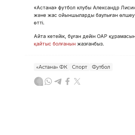
«Астана» футбол клубы Александр Лисинн
және жас ойыншыларды баулыған өлшеусі
өтті.
Айта кетейік, бұған дейін ОАР құрамас
қайтыс болғанын
жазғанбыз.
«Астана» ФК
Спорт
Футбол
Алпамыс Файзолла
Авторлар