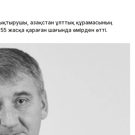
қтырушы, Қазақстан ұлттық құрамасының
5 жасқа қараған шағында өмірден өтті.