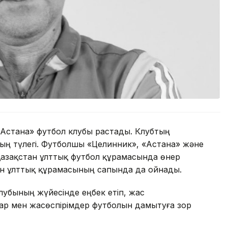
Астана» футбол клубы растады. Клубтың
ың түлегі. Футболшы «Целинник», «Астана» және
азақстан ұлттық футбол құрамасында өнер
ан ұлттық құрамасының сапында да ойнады.
лубының жүйесінде еңбек етіп, жас
ар мен жасөспірімдер футболын дамытуға зор