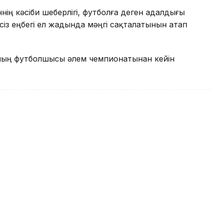
ің кәсіби шеберлігі, футболға деген адалдығы
з еңбегі ел жадында мәңгі сақталатынын атап
ының футболшысы әлем чемпионатынан кейін