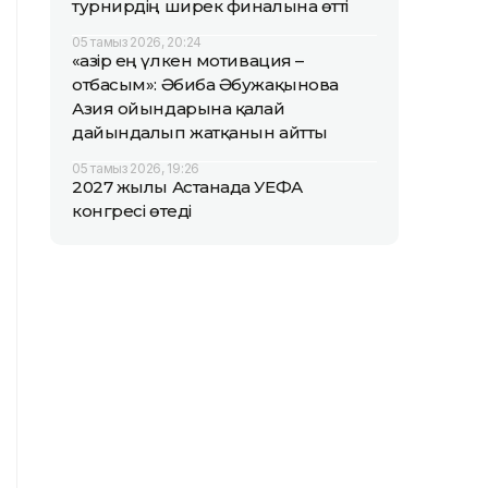
турнирдің ширек финалына өтті
05 тамыз 2026, 20:24
«Қазір ең үлкен мотивация –
отбасым»: Әбиба Әбужақынова
Азия ойындарына қалай
дайындалып жатқанын айтты
05 тамыз 2026, 19:26
2027 жылы Астанада УЕФА
конгресі өтеді