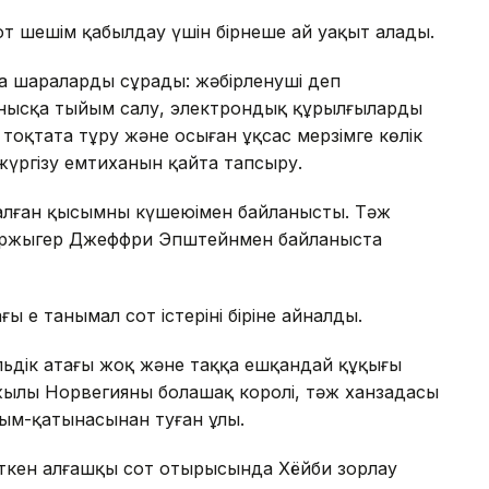
сот шешім қабылдау үшін бірнеше ай уақыт алады.
 шараларды сұрады: жәбірленуші деп
ланысқа тыйым салу, электрондық құрылғыларды
н тоқтата тұру және осыған ұқсас мерзімге көлік
 жүргізу емтиханын қайта тапсыру.
салған қысымның күшеюімен байланысты. Тәж
аржыгер Джеффри Эпштейнмен байланыста
ы ең танымал сот істерінің біріне айналды.
ольдік атағы жоқ және таққа ешқандай құқығы
жылы Норвегияның болашақ королі, тәж ханзадасы
рым-қатынасынан туған ұлы.
өткен алғашқы сот отырысында Хёйби зорлау