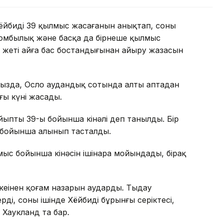
йбидің 39 қылмыс жасағанын анықтап, соның
зомбылық және басқа да бірнеше қылмыс
л жеті айға бас бостандығынан айыру жазасын
рызда, Осло аудандық сотында алты аптадан
ңғы күні жасады.
йыптың 39-ы бойынша кінәлі деп танылды. Бір
 бойынша алынып тасталды.
мыс бойынша кінәсін ішінара мойындады, бірақ
еңінен қоғам назарын аударды. Тыңдау
ді, соның ішінде Хёйбидің бұрынғы серіктесі,
Хаукланд та бар.