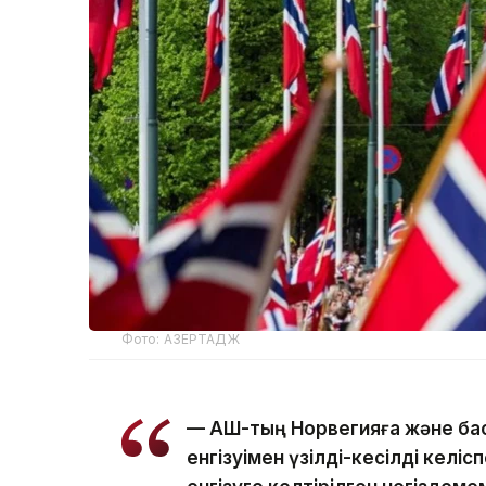
Фото: АЗЕРТАДЖ
— АҚШ-тың Норвегияға және ба
енгізуімен үзілді-кесілді келі