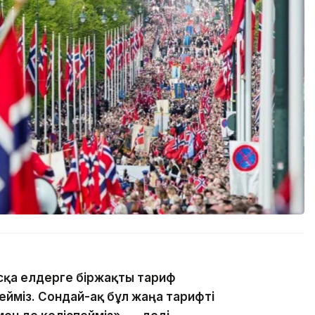
сқа елдерге біржақты тариф
спейміз. Сондай-ақ бұл жаңа тарифті