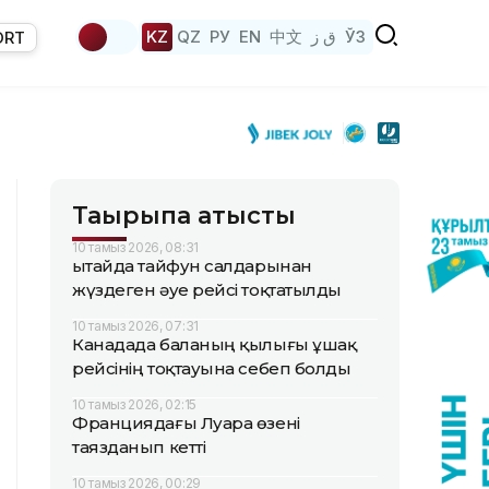
KZ
QZ
РУ
EN
中文
ق ز
ЎЗ
ORT
Тақырыпқа қатысты
10 тамыз 2026, 08:31
Қытайда тайфун салдарынан
жүздеген әуе рейсі тоқтатылды
10 тамыз 2026, 07:31
Канадада баланың қылығы ұшақ
рейсінің тоқтауына себеп болды
10 тамыз 2026, 02:15
Франциядағы Луара өзені
таязданып кетті
10 тамыз 2026, 00:29