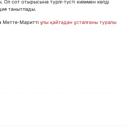
 Ол сот отырысына түрлі-түсті киіммен келді
ция танытпады.
а Метте-Мариттің
ұлы қайтадан ұсталғаны туралы