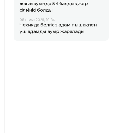
жағалауында 5,4 балдық жер
сілкінісі болды
08 тамыз 2026, 19:34
Чехияда белгісіз адам пышақпен
үш адамды ауыр жаралады