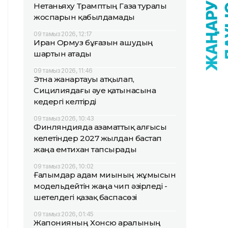
Нетаньяху Трамптың Газа туралы
жоспарын қабылдамады
09 тамыз 2026, 12:17
Иран Ормуз бұғазын ашудың
шартын атады
09 тамыз 2026, 11:46
Этна жанартауы атқылап,
Сицилиядағы әуе қатынасына
кедергі келтірді
09 тамыз 2026, 10:43
Финляндияда азаматтық алғысы
келетіндер 2027 жылдан бастап
жаңа емтихан тапсырады
09 тамыз 2026, 10:02
Ғалымдар адам миының жұмысын
модельдейтін жаңа чип әзірледі -
шетелдегі қазақ баспасөзі
09 тамыз 2026, 01:45
Жапонияның Хонсю аралының