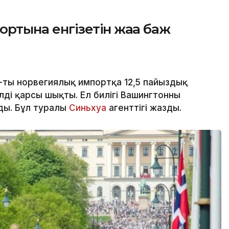
ртына енгізетін жаңа баж
тың норвегиялық импортқа 12,5 пайыздық
ілді қарсы шықты. Ел билігі Вашингтонның
ады. Бұл туралы
Синьхуа
агенттігі жазды.