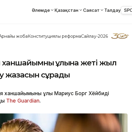
Әлемде
Қазақстан
Саясат
Талдау
SP
Арнайы жоба
Конституциялық реформа
Сайлау-2026
 ханшайымның ұлына жеті жыл
у жазасын сұрады
 ханшайымының ұлы Мариус Борг Хёйбидің
ды
The Guardian
.