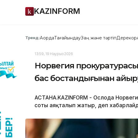
KAZINFORM
Ақорда
Тағайындау
Заң және тәртіп
Дерекқор
Тренд:
13:59, 19 Наурыз 2026
Норвегия прокуратурасы
бас бостандығынан айыр
АСТАНА.KAZINFORM - Ослода Норвегия
соты аяқталып жатыр, деп хабарлай