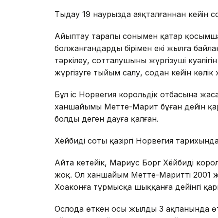
Тыңдау 19 наурызда аяқталғаннан кейін 
Айыптау тарапы сонымен қатар қосымша
болжанғандардың бірімен екі жылға бай
тәркілеу, сотталушының жүргізуші куәлігі
жүргізуге тыйым салу, содан кейін көлік
Бұл іс Норвегия корольдік отбасына жа
ханшайымы Метте-Марит бұған дейін қ
болды деген дауға қалған.
Хёйбидің соты қазіргі Норвегия тарихындағ
Айта кетейік, Мариус Борг Хёйбидің кор
жоқ. Ол ханшайым Метте-Мариттің 2001 
Хоаконға тұрмысқа шыққанға дейінгі қа
Ослода өткен осы жылдың 3 ақпанында 