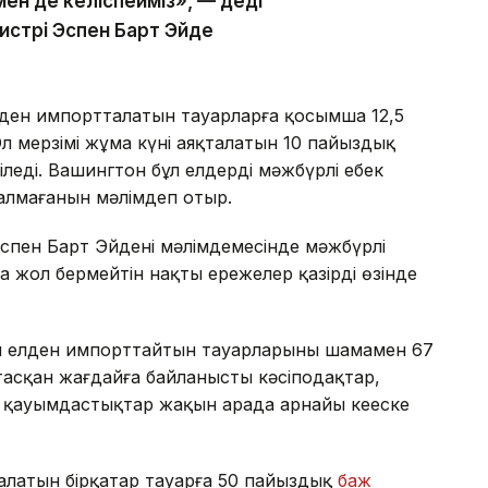
мен де келіспейміз», — деді
истрі Эспен Барт Эйде
ден импортталатын тауарларға қосымша 12,5
Ол мерзімі жұма күні аяқталатын 10 пайыздық
еді. Вашингтон бұл елдердің мәжбүрлі еңбек
алмағанын мәлімдеп отыр.
Эспен Барт Эйденің мәлімдемесінде мәжбүрлі
а жол бермейтін нақты ережелер қазірдің өзінде
тың елден импорттайтын тауарларының шамамен 67
тасқан жағдайға байланысты кәсіподақтар,
 қауымдастықтар жақын арада арнайы кеңеске
алатын бірқатар тауарға 50 пайыздық
баж