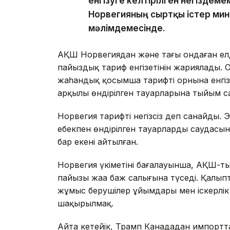
енгізуге келтірілген негіздеме
Норвегияның сыртқы істер мин
мәлімдемесінде.
АҚШ Норвегиядан және тағы ондаған ел
пайыздық тариф енгізетінін жариялады. 
жаһандық қосымша тарифтің орнына енгізіл
арқылы өндірілген тауарларына тыйым с
Норвегия тарифті негізсіз деп санайды. 
еңбекпен өндірілген тауарлардың саудасын
бар екені айтылған.
Норвегия үкіметінің бағалауынша, АҚШ-
пайызы жаңа баж салығына түседі. Қалып
жұмыс берушілер ұйымдары мен іскерлік
шақырылмақ.
Айта кетейік, Трамп Канададан импортт