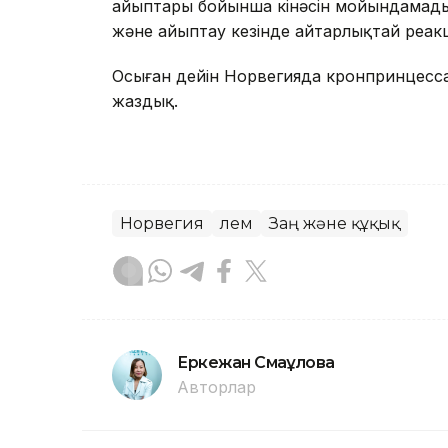
айыптары бойынша кінәсін мойындамады.
және айыптау кезінде айтарлықтай реак
Осыған дейін Норвегияда кронпринцесс
жаздық.
Норвегия
Әлем
Заң және құқық
Еркежан Смағұлова
Авторлар