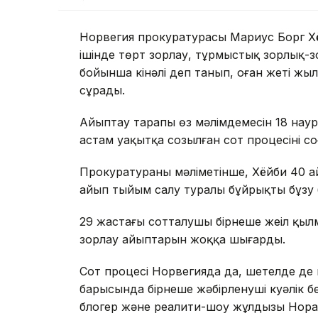
Норвегия прокуратурасы Мариус Борг Хё
ішінде төрт зорлау, тұрмыстық зорлық-
бойынша кінәлі деп танып, оған жеті жы
сұрады.
Айыптау тарапы өз мәлімдемесін 18 нау
астам уақытқа созылған сот процесінің со
Прокуратураның мәліметінше, Хёйби 40 а
айып тыйым салу туралы бұйрықты бұзу
29 жастағы сотталушы бірнеше жеңіл қыл
зорлау айыптарын жоққа шығарды.
Сот процесі Норвегияда да, шетелде де к
барысында бірнеше жәбірленуші куәлік бер
блогер және реалити-шоу жұлдызы Нора 