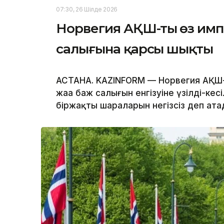
07:30, 26 Шілде 2026
Норвегия АҚШ-тың өз импо
салығына қарсы шықты
АСТАНА. KAZINFORM — Норвегия АҚШ-
жаңа баж салығын енгізуіне үзілді-кес
біржақты шараларын негізсіз деп ат