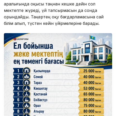
аралығында оқысы таңнан кешке дейін сол
мектепте жүреді, үй тапсырмасын да сонда
орындайды. Таңертең оқу бағдарламасына сай
білім алып, түстен кейін үйірмелеріне барады.