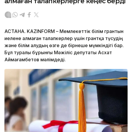
алмаған талапкерлерге кеңес берді
АСТАНА. KAZINFORM – Мемлекеттік білім грантын
иелене алмаған талапкерлер үшін грантқа түсудің
және білім алудың өзге де бірнеше мүмкіндігі бар.
Бұл туралы бұрынғы Мәжіліс депутаты Асхат
Аймағамбетов мәлімдеді.