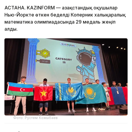
АСТАНА. KAZINFORM — Қазақстандық оқушылар
Нью-Йоркте өткен беделді Коперник халықаралық
математика олимпиадасында 29 медаль жеңіп
алды.
Фото: Рустем Кожыбаев