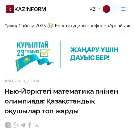
KAZINFORM
KZ
Сайлау-2026
Конституциялық реформа
Арнайы жо
Тренд:
10:41, 22 Шілде 2024
Нью-Йорктегі математика пәнінен
олимпиада: Қазақстандық
оқушылар топ жарды