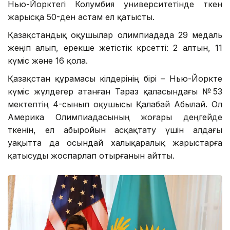
Нью-Йорктегі Колумбия университетінде өткен
жарысқа 50-ден астам ел қатысты.
Қазақстандық оқушылар олимпиадада 29 медаль
жеңіп алып, ерекше жетістік көрсетті: 2 алтын, 11
күміс және 16 қола.
Қазақстан құрамасы өкілдерінің бірі – Нью-Йоркте
күміс жүлдегер атанған Тараз қаласындағы №53
мектептің 4-сынып оқушысы Қалабай Абылай. Ол
Америка Олимпиадасының жоғары деңгейде
өткенін, ел абыройын асқақтату үшін алдағы
уақытта да осындай халықаралық жарыстарға
қатысуды жоспарлап отырғанын айтты.