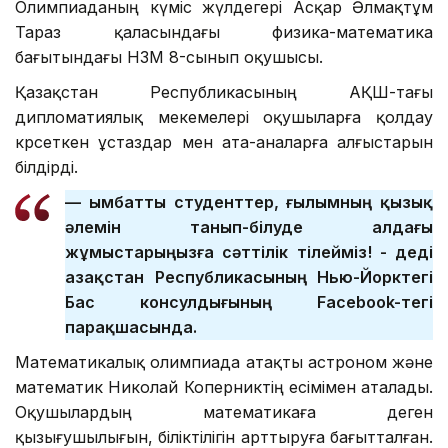
Олимпиаданың күміс жүлдегері Асқар Әлмақтұм
Тараз қаласындағы физика-математика
бағытындағы НЗМ 8-сынып оқушысы.
Қазақстан Республикасының АҚШ-тағы
дипломатиялық мекемелері оқушыларға қолдау
көрсеткен ұстаздар мен ата-аналарға алғыстарын
білдірді.
— Қымбатты студенттер, ғылымның қызық
әлемін танып-білуде алдағы
жұмыстарыңызға сәттілік тілейміз! - деді
Қазақстан Республикасының Нью-Йорктегі
Бас консулдығының Facebook-тегі
парақшасында.
Математикалық олимпиада атақты астроном және
математик Николай Коперниктің есімімен аталады.
Оқушылардың математикаға деген
қызығушылығын, біліктілігін арттыруға бағытталған.