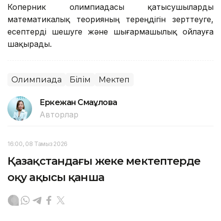
Коперник олимпиадасы қатысушыларды
математикалық теорияның тереңдігін зерттеуге,
есептерді шешуге және шығармашылық ойлауға
шақырады.
Олимпиада
Білім
Мектеп
Еркежан Смағұлова
Авторлар
16:00, 08 Тамыз 2026
Қазақстандағы жеке мектептерде
оқу ақысы қанша