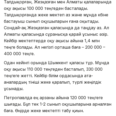
Талдықорған, Жезқазған мен Алматы қалаларында
оқу ақысы 100 000 теңгеден басталады.
Талдықорғанда жеке мектеп аз және мұнда көбіне
бастауыш сынып оқушыларын ғана оқытады.
Сондай-ақ Жезқазған қаласында да таңдау аз. Ал
Алматы қаласында сұранысқа қарай ұсыныс әзір.
Кейбір мектептерде оқу ақысы айына 1,4 млн
теңге болады. Ал негізгі орташа баға – 200 000 –
400 000 теңге.
Одан кейінгі орында Шымкент қаласы тұр. Мұнда
оқу ақысы 110 000 теңгеден басталып, 330 000
теңгеге жетті. Кейбір білім ордасында ата-
аналардың өтініші жеке қаралып, түрлі жеңілдік
ұсынады.
Петропавлда ең арзаны айына 120 000 теңгеге
шығады. Бұл тек 1-2 сынып оқушыларына арналған
баға. Өңірде жеке мектепті табу қиын.