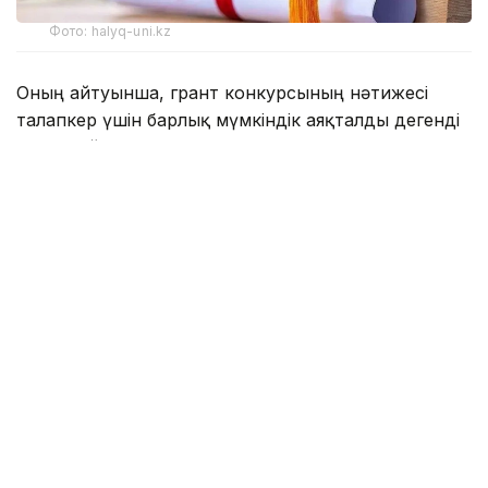
Фото: halyq-uni.kz
Оның айтуынша, грант конкурсының нәтижесі
талапкер үшін барлық мүмкіндік аяқталды дегенді
білдірмейді.
– Бастысы – әлі де грантты жеңіп алуға
мүмкіндік бар. Біріншіден, әкімдіктердің
гранттары бар. Бірнеше мың грант
жергілікті бюджеттен бөлінеді. Екіншіден,
«Қазақстан халқына» қорының гранттары
тағы бар, – деді Асхат Аймағамбетов.
Сондай-ақ кейбір талапкерлер түрлі себеппен
жеңіп алған мемлекеттік грантынан бас тартуы
мүмкін. Мұндай жағдайда босаған гранттар
конкурс нәтижесі мен ҰБТ-да жинаған балға
сәйкес келесі талапкерлерге беріледі.