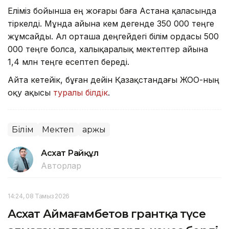
Еліміз бойынша ең жоғары баға Астана қаласында
тіркелді. Мұнда айына кем дегенде 350 000 теңге
жұмсайды. Ал орташа деңгейдегі білім ордасы 500
000 теңге болса, халықаралық мектептер айына
1,4 млн теңге есептеп береді.
Айта кетейік, бұған дейін Қазақстандағы ЖОО-ның
оқу ақысы
туралы білдік
.
Білім
Мектеп
Қаржы
Асхат Райқұл
Авторлар
14:24, 08 Тамыз 2026
Асхат Аймағамбетов грантқа түсе