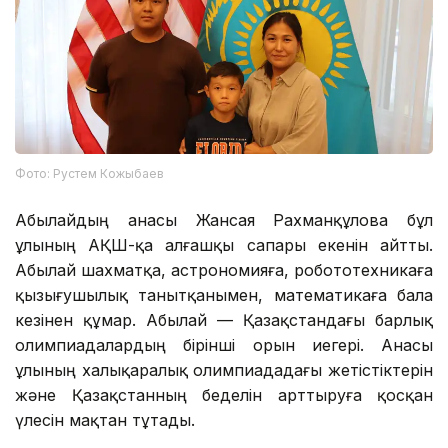
Фото: Рустем Кожыбаев
Абылайдың анасы Жансая Рахманқұлова бұл
ұлының АҚШ-қа алғашқы сапары екенін айтты.
Абылай шахматқа, астрономияға, робототехникаға
қызығушылық танытқанымен, математикаға бала
кезінен құмар. Абылай — Қазақстандағы барлық
олимпиадалардың бірінші орын иегері. Анасы
ұлының халықаралық олимпиададағы жетістіктерін
және Қазақстанның беделін арттыруға қосқан
үлесін мақтан тұтады.