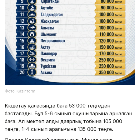
Фото: Kazinform
Көкшетау қаласында баға 53 000 теңгеден
басталады. Бұл 5-6 сынып оқушыларына арналған
баға. Ал мектеп алды даярлық тобына 105 000
теңге, 1-4 сынып аралығына 135 000 теңге.
Ортада Қостанай қаласы тұр. Мұнда жеке