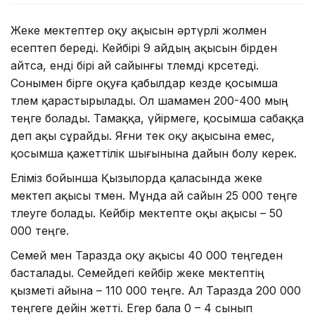
Жеке мектептер оқу ақысын әртүрлі жолмен
есептеп береді. Кейбірі 9 айдың ақысын бірден
айтса, енді бірі ай сайынғы төлемді көрсетеді.
Сонымен бірге оқуға қабылдар кезде қосымша
төлем қарастырылады. Ол шамамен 200-400 мың
теңге болады. Тамаққа, үйірмеге, қосымша сабаққа
деп ақы сұрайды. Яғни тек оқу ақысына емес,
қосымша қажеттілік шығынына дайын болу керек.
Еліміз бойынша Қызылорда қаласында жеке
мектеп ақысы төмен. Мұнда ай сайын 25 000 теңге
төлеуге болады. Кейбір мектепте оқы ақысы – 50
000 теңге.
Семей мен Таразда оқу ақысы 40 000 теңгеден
басталады. Семейдегі кейбір жеке мектептің
қызметі айына – 110 000 теңге. Ал Таразда 200 000
теңгеге дейін жетті. Егер бала 0 – 4 сынып