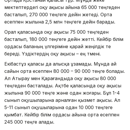
мектептердегі оқу ақысы айына 65 000 теңгеден
басталып, 270 000 теңгеге дейін жетеді. Орта
есеппен жылына 2,5 млн теңгеге дейін барады.
Орал қаласында оқу ақысы 75 000 теңгеден
басталып, 180 000 теңгеге дейін жетті. Кейбір білім
ордасы баланың үлгеріміне қарай жеңілдік те
береді. Үздіктердің оқу ақысы – ең төмені.
Екібастұз қаласы да алысқа ұзамады. Мұнда ай
сайын орта есеппен 80 000 – 90 000 теңге болады.
Ал Атырау мен Қарағандыда оқу ақысы 80 000
теңгеден басталады. Ақтөбе қаласында оқу ақысы
жылына 90 000 теңге және одан жоғары. Бұл 1-4
сынып оқушыларына арналған қызмет ақысы. Ал
5-11 сынып оқушыларына одан 10 000 теңгеге
қымбат. Кейбір білім ордасы айына орта есеппен
245 000 теңге алады.