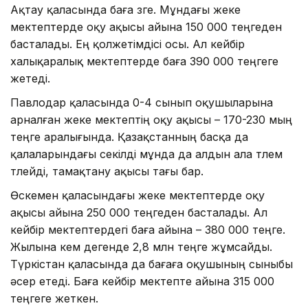
Ақтау қаласында баға өзге. Мұндағы жеке
мектептерде оқу ақысы айына 150 000 теңгеден
басталады. Ең қолжетімдісі осы. Ал кейбір
халықаралық мектептерде баға 390 000 теңгеге
жетеді.
Павлодар қаласында 0-4 сынып оқушыларына
арналған жеке мектептің оқу ақысы – 170-230 мың
теңге аралығында. Қазақстанның басқа да
қалаларындағы секілді мұнда да алдын ала төлем
төлейді, тамақтану ақысы тағы бар.
Өскемен қаласындағы жеке мектептерде оқу
ақысы айына 250 000 теңгеден басталады. Ал
кейбір мектептердегі баға айына – 380 000 теңге.
Жылына кем дегенде 2,8 млн теңге жұмсайды.
Түркістан қаласында да бағаға оқушының сыныбы
әсер етеді. Баға кейбір мектепте айына 315 000
теңгеге жеткен.