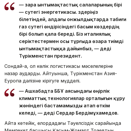
— Өзара ынтымақтастық салаларының бірі
— сутегі энергетикасы. Өздеріңіз
білетіндей, алдағы онжылдықтарда табиғи
газ сутегі өндірісіндегі басым көздердің
бірі болып қала береді. Біз италиялық
серіктестермен осы тұрғыда өзара тиімді
ынтымақтастыққа дайынбыз, — деді
Түрікменстан президент.
Сондай-ақ, ол көлік логистикасы мәселелеріне
назар аударды. Айтуынша, Түрікменстан Азия-
Еуропа дәлізіне кірігуге мүдделі.
— Ашхабадта ББҰ аясындағы өңірлік
климаттық технологиялар орталығын құру
жөніндегі бастамамызды атап өткім
келеді, — деді Сердар Бердімұхамедов.
Айта кетейік, елордадағы Тәуелсіздік сарайында
Мемлекет басшысы Қасым-Жомарт Тоқаевтың