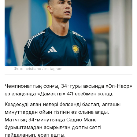
Фото: cristiano / instagram
Чемпионаттың соңғы, 34-туры аясында «Әл-Наср»
өз алаңында «Дамакты» 4:1 есебімен жеңді.
Кездесуді алаң иелері белсенді бастап, алғашқы
минуттардан ойын тізгінін өз қолына алды.
Матчтың 34-минутында Садио Мане
бұрыштамадан асырылған допты сәтті
пайдаланып, есеп ашты.