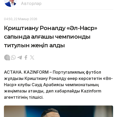
Авторлар
04:50, 22 Мамыр 2026
Криштиану Роналду «Әл-Наср»
сапында алғашқы чемпиондық
титулын жеңіп алды
АСТАНА. KAZINFORM – Португалиялық футбол
жұлдызы Криштиану Роналду өнер көрсететін «Әл-
Наср» клубы Сауд Арабиясы чемпионатының
жеңімпазы атанды, деп хабарлайды Kazinform
агенттігінің тілшісі.