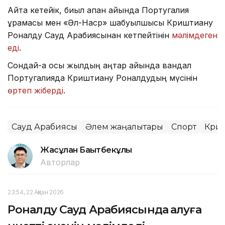
Айта кетейік, биыл ақпан айында Португалия
құрамасы мен «Әл-Наср» шабуылшысы Криштиану
Роналду Сауд Арабиясынан кетпейтінін
мәлімдеген
еді
.
Сондай-ақ осы жылдың қаңтар айында вандал
Португалияда Криштиану Роналдудың мүсінін
өртеп жіберді
.
Сауд Арабиясы
Әлем жаңалықтары
Спорт
Криш
Жасұлан Бақытбекұлы
Авторлар
23:54, 22 Ақпан 2026
Роналду Сауд Арабиясында қалуға