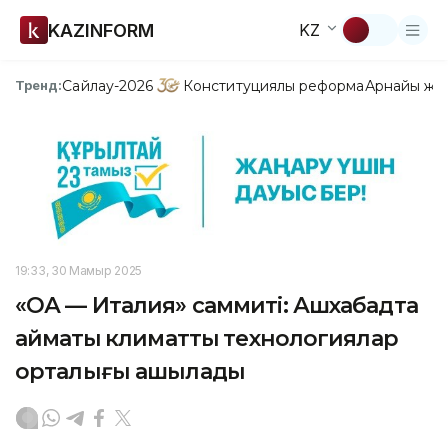
KAZINFORM
KZ
Сайлау-2026
Конституциялық реформа
Арнайы жо
Тренд:
19:33, 30 Мамыр 2025
«ОА — Италия» саммиті: Ашхабадта
аймақтық климаттық технологиялар
орталығы ашылады