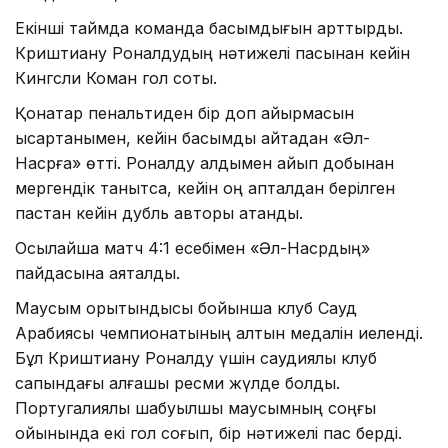
Екінші таймда команда басымдығын арттырды.
Криштиану Роналдудың нәтижелі пасынан кейін
Кингсли Коман гол соқты.
Қонақтар пенальтиден бір доп айырмасын
қысқартқанымен, кейін басымдық қайтадан «Әл-
Насрға» өтті. Роналду алдымен айып добынан
мергендік танытса, кейін оң қапталдан берілген
пастан кейін дубль авторы атанды.
Осылайша матч 4:1 есебімен «Әл-Насрдың»
пайдасына аяқталды.
Маусым қорытындысы бойынша клуб Сауд
Арабиясы чемпионатының алтын медалін иеленді.
Бұл Криштиану Роналду үшін саудиялық клуб
сапындағы алғашқы ресми жүлде болды.
Португалиялық шабуылшы маусымның соңғы
ойынында екі гол соғып, бір нәтижелі пас берді.