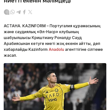
ниетті екенін мәлімдеді
АСТАНА. KAZINFORM – Португалия құрамасының
және саудиялық «Әл-Наср» клубының
шабуылшысы Криштиану Роналду Сауд
Арабиясынан кетуге ниеті жоқ екенін айтты, деп
хабарлайды Kazinform
Anadolu
агенттігіне сілтеме
жасап.