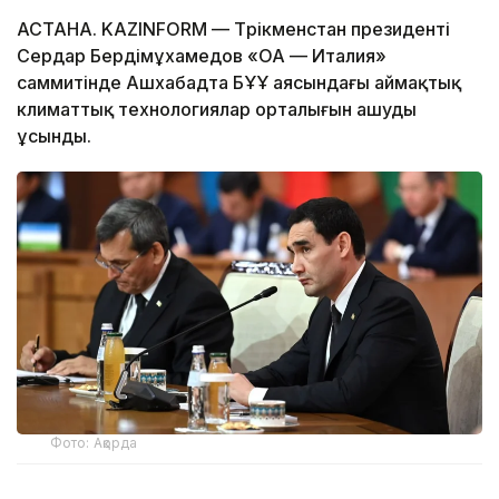
АСТАНА. KAZINFORM — Түрікменстан президенті
Сердар Бердімұхамедов «ОА — Италия»
саммитінде Ашхабадта БҰҰ аясындағы аймақтық
климаттық технологиялар орталығын ашуды
ұсынды.
Фото: Ақорда