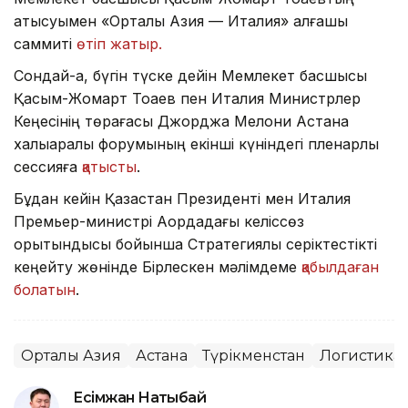
қатысуымен «Орталық Азия — Италия» алғашқы
саммиті
өтіп жатыр.
Сондай-ақ, бүгін түске дейін Мемлекет басшысы
Қасым-Жомарт Тоқаев пен Италия Министрлер
Кеңесінің төрағасы Джорджа Мелони Астана
халықаралық форумының екінші күніндегі пленарлық
сессияға
қатысты
.
Бұдан кейін Қазақстан Президенті мен Италия
Премьер-министрі Ақордадағы келіссөз
қорытындысы бойынша Стратегиялық серіктестікті
кеңейту жөнінде Бірлескен мәлімдеме
қабылдаған
болатын
.
Орталық Азия
Астана
Түрікменстан
Логистика
Есімжан Нақтыбай