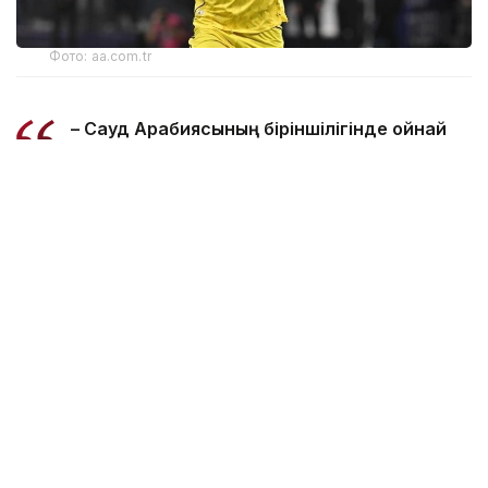
Фото: aa.com.tr
– Сауд Арабиясының біріншілігінде ойнай
беремін. Бұл ел мені, менің отбасымды
және достарымды құшақ жая қарсы алды.
Мен осында және қазіргі клубымның
сапында өзімді бақытты сезінемін, - деді
футболшы Сауд Арабиясының Thmanyah
телеарнасына берген сұхбатында.
Әлемдік футбол жұлдызы бұған дейін бойкотқа
байланысты қатарынан екі ойынға қатыспаған
болатын. Бойкот Сауд Арабиясының ұлттық әл-ауқат
қорына наразылықтан туындады. 41 жастағы
Роналдудың айтуынша, олар «Әл-Хилялды» қолдап,
«Әл-Насрға» аз қаржы бөледі.