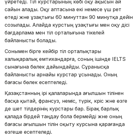
үйретеді. Тіл курстарының көбі оқу ақысын ай
сайын алады. Оқу аптасына екі немесе үш рет
өтеді және ұзақтығы 60 минуттан 90 минутқа дейін
созылады. Алайда курстың ұзақтығы мен оқу әдісі
бағдарлама мен тіл орталығына тікелей
байланысты болады.
Сонымен бірге кейбір тіл орталықтары
халықаралық емтихандарға, соның ішінде IELTS
сынағына бөлек дайындайды. Сұранысқа
байланысты арнайы курстар ұсынады. Оның
бағасы бөлек есептеледі.
Қазақстанның ірі қалаларында ағылшын тілінен
басқа қытай, франсуз, неміс, түрік, кәріс және өзге
де шет тілдерінің курстары бар. Бірақ барлық
қалада бірдей таңдау бола бермейді және оның
бағасы ағылшын тілін оқыту курсына қарағанда
өзгеше есептеледі.