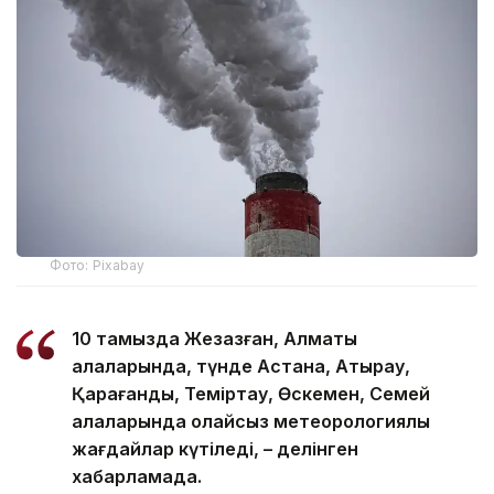
Фото: Pixabay
10 тамызда Жезқазған, Алматы
қалаларында, түнде Астана, Атырау,
Қарағанды, Теміртау, Өскемен, Семей
қалаларында қолайсыз метеорологиялық
жағдайлар күтіледі, – делінген
хабарламада.