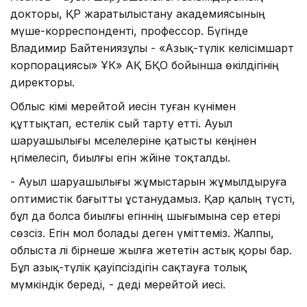
докторы, ҚР жаратылыстану академиясының
мүше-корреспонденті, профессор. Бүгінде
Владимир Байтениязұлы - «Азық-түлік келісімшарт
корпорациясы» ҰК» АҚ БҚО бойынша өкілдігінің
директоры.
Облыс әкімі мерейтой иесін туған күнімен
құттықтап, естелік сый тарту етті. Ауыл
шаруашылығы мәселелеріне қатысты кеңінен
әңгімелесіп, биылғы егін жәйіне тоқталды.
- Ауыл шаруашылығы жұмыстарын жұмылдыруға
оптимистік бағытты ұстанудамыз. Қар қалың түсті,
бұл да болса биылғы егіннің шығымына әсер етері
сөзсіз. Егін мол болады деген үміттеміз. Жалпы,
облыста әлі бірнеше жылға жететін астық қоры бар.
Бұл азық-түлік қауіпсіздігін сақтауға толық
мүмкіндік береді, - деді мерейтой иесі.