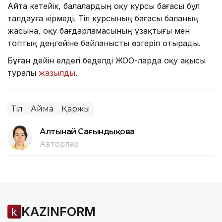
Айта кетейік, балалардың оқу курсы бағасы бұл
талдауға кірмеді. Тіл курсының бағасы баланың
жасына, оқу бағдарламасының ұзақтығы мен
топтың деңгейіне байланысты өзгеріп отырады.
Бұған дейін елдегі беделді ЖОО-ларда оқу ақысы
туралы
жазылды
.
Тіл
Аймақ
Қаржы
Алтынай Сағындықова
Авторлар
KAZINFORM