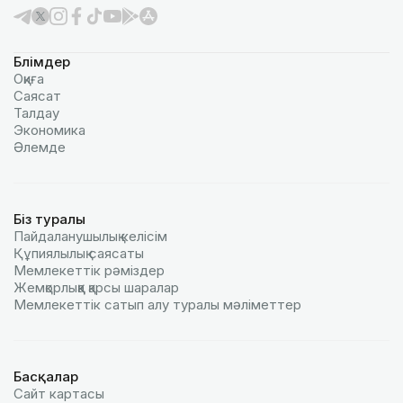
Бөлімдер
Оқиға
Саясат
Талдау
Экономика
Әлемде
Біз туралы
Пайдаланушылық келiciм
Құпиялылық саясаты
Мемлекеттік рәміздер
Жемқорлыққа қарсы шаралар
Мемлекеттік сатып алу туралы мәлiметтер
Басқалар
Сайт картасы