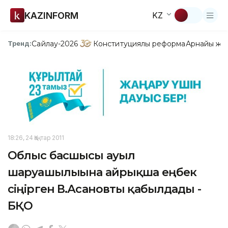
KAZINFORM
KZ
Сайлау-2026
Конституциялық реформа
Арнайы жо
Тренд:
18:26, 24 Қаңтар 2011
Облыс басшысы ауыл
шаруашылығына айрықша еңбек
сіңірген В.Асановты қабылдады -
БҚО