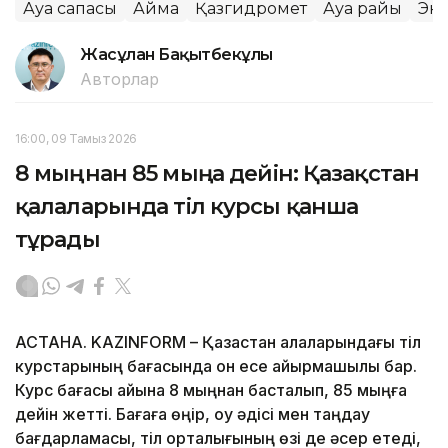
Ауа сапасы
Аймақ
Қазгидромет
Ауа райы
Эк
Жасұлан Бақытбекұлы
Авторлар
16:00, 09 Тамыз 2026
8 мыңнан 85 мыңға дейін: Қазақстан
қалаларында тіл курсы қанша
тұрады
АСТАНА. KAZINFORM – Қазақстан қалаларындағы тіл
курстарының бағасында он есе айырмашылық бар.
Курс бағасы айына 8 мыңнан басталып, 85 мыңға
дейін жетті. Бағаға өңір, оқу әдісі мен таңдау
бағдарламасы, тіл орталығының өзі де әсер етеді,