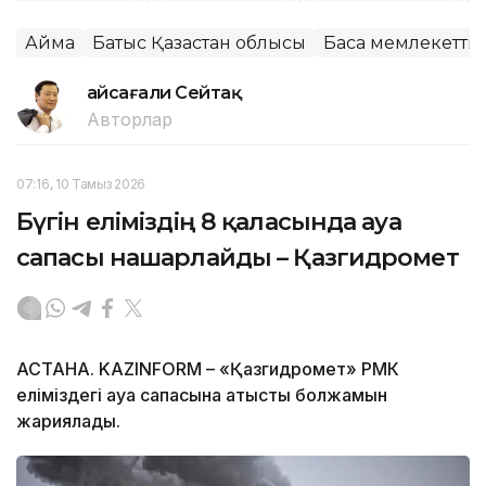
Аймақ
Батыс Қазақстан облысы
Басқа мемлекетті
Ғайсағали Сейтақ
Авторлар
07:16, 10 Тамыз 2026
Бүгін еліміздің 8 қаласында ауа
сапасы нашарлайды – Қазгидромет
АСТАНА. KAZINFORM – «Қазгидромет» РМК
еліміздегі ауа сапасына қатысты болжамын
жариялады.