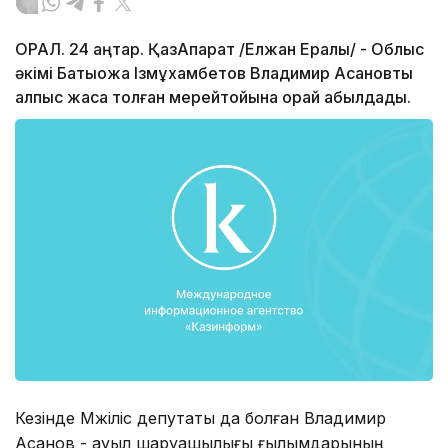
ОРАЛ. 24 қаңтар. ҚазАқпарат /Елжан Ералы/ - Облыс
әкімі Бақтықожа Ізмұхамбетов Владимир Асановты
алпыс жасқа толған мерейтойына орай қабылдады.
Кезінде Мәжіліс депутаты да болған Владимир
Асанов - ауыл шаруашылығы ғылымдарының