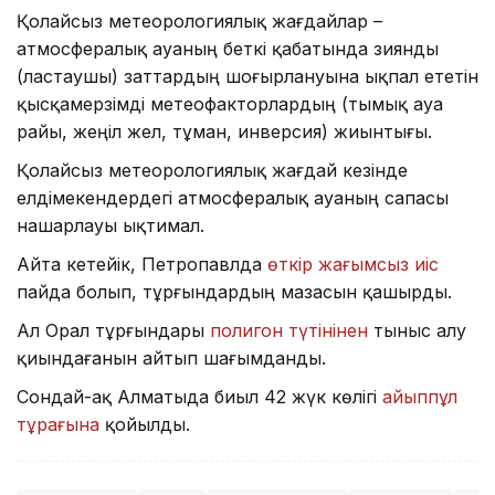
Қолайсыз метеорологиялық жағдайлар –
атмосфералық ауаның беткі қабатында зиянды
(ластаушы) заттардың шоғырлануына ықпал ететін
қысқамерзімді метеофакторлардың (тымық ауа
райы, жеңіл жел, тұман, инверсия) жиынтығы.
Қолайсыз метеорологиялық жағдай кезінде
елдімекендердегі атмосфералық ауаның сапасы
нашарлауы ықтимал.
Айта кетейік, Петропавлда
өткір жағымсыз иіс
пайда болып, тұрғындардың мазасын қашырды.
Ал Орал тұрғындары
полигон түтінінен
тыныс алу
қиындағанын айтып шағымданды.
Сондай-ақ Алматыда биыл 42 жүк көлігі
айыппұл
тұрағына
қойылды.