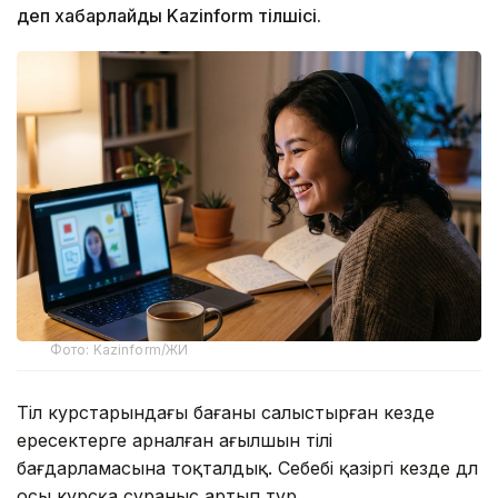
деп хабарлайды Kazinform тілшісі.
Фото: Kazinform/ЖИ
Тіл курстарындағы бағаны салыстырған кезде
ересектерге арналған ағылшын тілі
бағдарламасына тоқталдық. Себебі қазіргі кезде дәл
осы курсқа сұраныс артып тұр.