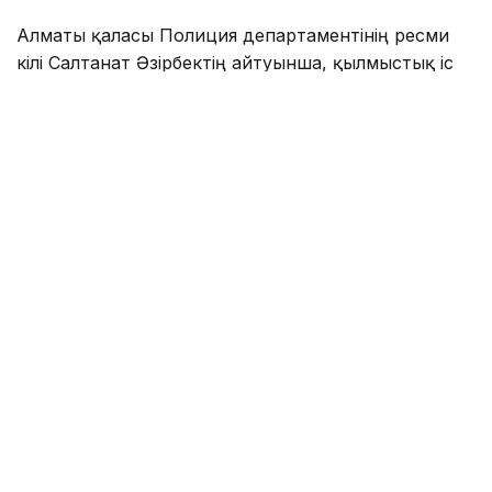
Алматы қаласы Полиция департаментінің ресми
өкілі Салтанат Әзірбектің айтуынша, қылмыстық іс
әзірге сотқа жолданған жоқ.
— Бұған дейін хабарланғандай, адам өлтіру
фактісі бойынша қылмыстық іс қозғалып,
күдікті дереу ұсталды. Қазіргі уақытта
тергеудің жан-жақтылығын және
объективтілігін қамтамасыз етуге
бағытталған тергеу шаралары жүргізіліп
жатыр. Сотқа дейінгі тергеп-тексеру
аясында сараптамалық зерттеулерді
өткізуге уақыт қажет. Барлық тергеу
әрекеттері аяқталғаннан кейін қылмыстық
іс материалдары сотқа жіберіледі. Әзірге
іс өндірісте, — деді Салтанат Әзірбек.
Еске салайық, биыл 10 маусымда Түрксіб