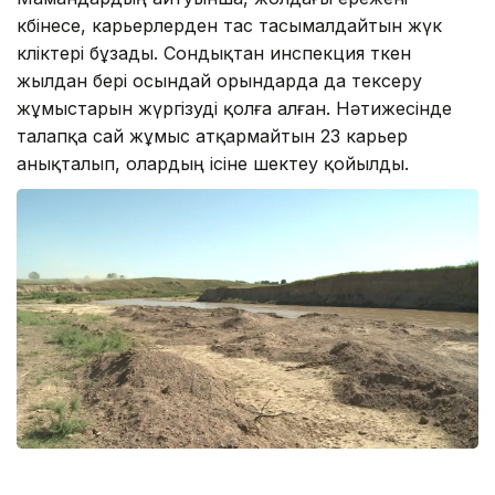
көбінесе, карьерлерден тас тасымалдайтын жүк
көліктері бұзады. Сондықтан инспекция өткен
жылдан бері осындай орындарда да тексеру
жұмыстарын жүргізуді қолға алған. Нәтижесінде
талапқа сай жұмыс атқармайтын 23 карьер
анықталып, олардың ісіне шектеу қойылды.