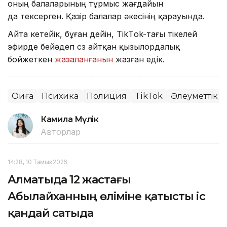
оның балаларының тұрмыс жағдайын
да тексерген. Қазір балалар әкесінің қарауында.
Айта кетейік, бұған дейін, TikТok-тағы тікелей
эфирде бейәдеп сөз айтқан қызылордалық
бойжеткен
жазаланғанын
жазған едік.
Оқиға
Психика
Полиция
TikTok
Әлеуметтік ж
Камила Мүлік
Авторлар
14:28, 10 Тамыз 2026
Алматыда 12 жастағы
Абылайханның өліміне қатысты іс
қандай сатыда