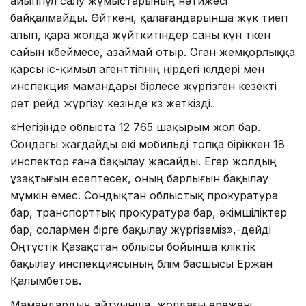
айыппұл салу жұмыстарының нәтижесі
байқалмайды. Өйткені, қалағандарынша жүк тиеп
алып, қара жолда жүйткитіндер саны күн өткен
сайын көбеймесе, азаймай отыр. Оған жемқорлыққа
қарсы іс-қимыл агенттігінің өңірдегі өкілдері мен
инспекция мамандары бірлесе жүргізген кезекті
рет рейд жүргізу кезінде көз жеткізді.
«Негізінде облыста 12 765 шақырым жол бар.
Сондағы жағдайды екі мобильді топқа біріккен 18
инспектор ғана бақылау жасайды. Егер жолдың
ұзақтығын есептесек, оның барлығын бақылау
мүмкін емес. Сондықтан облыстық прокуратура
бар, транспорттық прокуратура бар, әкімшіліктер
бар, солармен бірге бақылау жүргіземіз»,-дейді
Оңтүстік Қазақстан облысы бойынша көліктік
бақылау инспекциясының бөлім басшысы Ержан
Қалымбетов.
Мамандардың айтуынша, жолдағы ережені