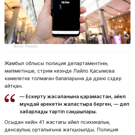
Фото: Pexels
Жамбыл облысы полиция департаментінің
мәліметінше, стрим кезінде Лайло Қасымова
кәмелетке толмаған балаларына да дөрекі сөздер
айтқан.
— Ескерту жасалғанына қарамастан, әйел
мұндай әрекетін жалғастыра берген, — деп
хабарлады тәртіп сақшылары.
Осыдан кейін 41 жастағы әйел психикалық
денсаулық орталығына жатқызылды. Полиция