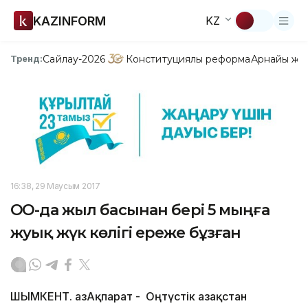
KAZINFORM
KZ
Сайлау-2026
Конституциялық реформа
Арнайы жо
Тренд:
16:38, 29 Маусым 2017
ОҚО-да жыл басынан бері 5 мыңға
жуық жүк көлігі ереже бұзған
ШЫМКЕНТ. ҚазАқпарат - Оңтүстік Қазақстан