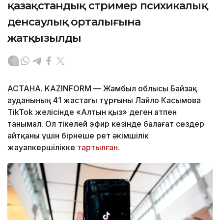
қазақстандық стример психикалық
денсаулық орталығына
жатқызылды
АСТАНА. KAZINFORM — Жамбыл облысы Байзақ
ауданының 41 жастағы тұрғыны Лайло Касымова
TikTok желісінде «Алтын қыз» деген атпен
танымал. Ол тікелей эфир кезінде балағат сөздер
айтқаны үшін бірнеше рет әкімшілік
жауапкершілікке
тартылған.