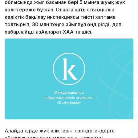
облысында жыл басынан бері 5 мыңға жуық жүк
көлігі ереже бұзған. Оларға қатысты өңірлік
көліктік бақылау инспекциясы тиісті хаттама
толтырып, 30 млн теңге айыппұл өндірілді, деп
хабарлайды ҚазАқпарат ХАА тілшісі.
Алайда өңірде жүк көліктерін тізгіндегендерге