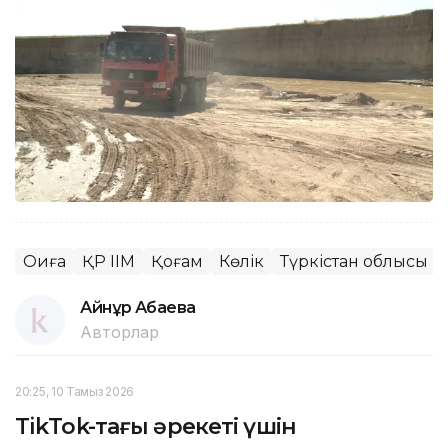
Оқиға
ҚР ІІМ
Қоғам
Көлік
Түркістан облысы
Айнұр Ақбаева
Авторлар
20:25, 10 Тамыз 2026
TikTok-тағы әрекеті үшін