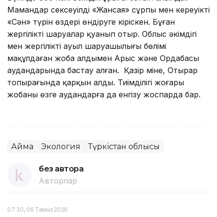
Мамандар сексеуілдің «Жансая» сұрпы мен кереуіктің
«Сән» түрін өздері өндіруге кіріскен. Бұған
жергілікті шаруалар қуанып отыр. Облыс әкімдігі
мен жергілікті ауыл шаруашылығы бөлімі
мақұлдаған жоба алдымен Арыс және Ордабасы
аудандарында бастау алған. Қазір міне, Отырар
топырағында қарқын алды. Тиімділігі жоғары
жобаны өзге аудандарға да енгізу жоспарда бар.
Аймақ
Экология
Түркістан облысы
без автора
Авторлар
07:30, 06 Тамыз 2026