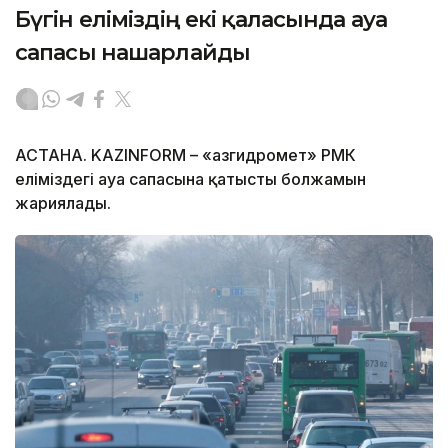
Бүгін еліміздің екі қаласында ауа
сапасы нашарлайды
АСТАНА. KAZINFORM – «Қазгидромет» РМК
еліміздегі ауа сапасына қатысты болжамын
жариялады.