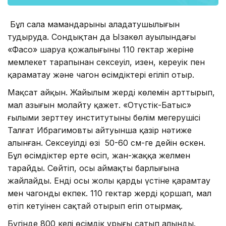
Бұл сала мамандарының алаңдатушылығын
тудыруда. Сондықтан да Ызакөл ауылындағы
«Фасо» шаруа қожалығының 110 гектар жеріне
мемлекет тарапынан сексеуіл, изен, кереуік пен
қараматау және чагон өсімдіктері егіліп отыр.
Мақсат айқын. Жайылым жердің көлемін арттырып,
мал азығын молайту қажет. «Оңтүстік-Батыс»
ғылыми зерттеу институтының бөлім меңгерушісі
Талғат Ибрагимовтың айтуынша қазір нәтиже
алынған. Сексеуілдің өзі 50-60 см-ге дейін өскен.
Бұл өсімдіктер ертең өсіп, жан-жаққа желмен
тарайды. Сөйтіп, осы аймақтың барлығына
жайлайды. Енді осы жолы қардың үстіне қарамтау
мен чагонды екпек. 110 гектар жерді қоршап, мал
өтіп кетуінен сақтай отырып егіп отырмақ.
Бүгінде 800 келі өсімдік ұрығы сатып алынды.