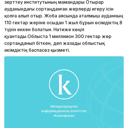
зерттеу институтының мамандары Отырар
ауданындағы сортаңданған жерлерді игеру ісін
қолға алып отыр. Жоба аясында аталмыш ауданның
110 гектар жеріне осыдан 1 жыл бұрын өсімдіктің 8
түрін еккен болатын. Нәтиже көңіл
қуантады.Облыста 1 миллиион 300 гектар жер
сортаңданып біткен, деп жазады облыстық
әкімдіктің баспасөз қызметі.