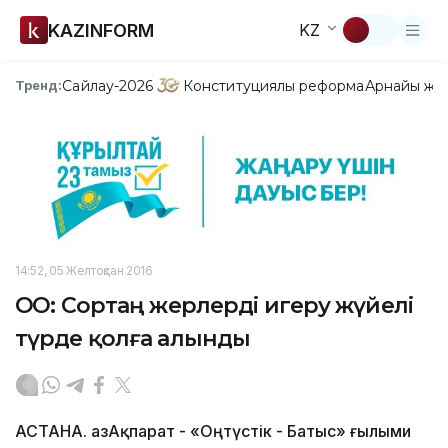
KAZINFORM
KZ
Сайлау-2026
Конституциялық реформа
Арнайы жо
Тренд:
14:52, 05 Желтоқсан 2016
ОҚО: Сортаң жерлерді игеру жүйелі
түрде қолға алынды
АСТАНА. ҚазАқпарат - «Оңтүстік - Батыс» ғылыми