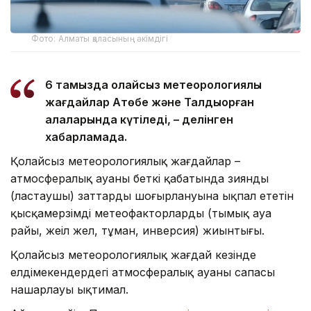
Фото: Алматы қаласының әкімдігі
6 тамызда қолайсыз метеорологиялық
жағдайлар Ақтөбе және Талдықорған
қалаларында күтіледі, – делінген
хабарламада.
Қолайсыз метеорологиялық жағдайлар –
атмосфералық ауаның беткі қабатында зиянды
(ластаушы) заттардың шоғырлануына ықпал ететін
қысқамерзімді метеофакторлардың (тымық ауа
райы, жеңіл жел, тұман, инверсия) жиынтығы.
Қолайсыз метеорологиялық жағдай кезінде
елдімекендердегі атмосфералық ауаның сапасы
нашарлауы ықтимал.