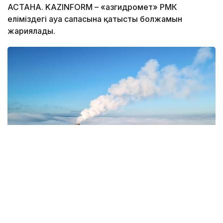
АСТАНА. KAZINFORM – «Қазгидромет» РМК
еліміздегі ауа сапасына қатысты болжамын
жариялады.
Фото: Magnific.com
5 тамызда қолайсыз метеорологиялық
жағдайлар Ақтөбе қалаласында күтіледі, –