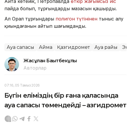
Айта кетейік, Петропавлда
өткір жағымсыз иіс
пайда болып, тұрғындардың мазасын қашырды.
Ал Орал тұрғындары
полигон түтінінен
тыныс алу
қиындағанын айтып шағымданды.
Ауа сапасы
Аймақ
Қазгидромет
Ауа райы
Эк
Жасұлан Бақытбекұлы
Авторлар
07:16, 05 Тамыз 2026
Бүгін еліміздің бір ғана қаласында
ауа сапасы төмендейді – Қазгидромет