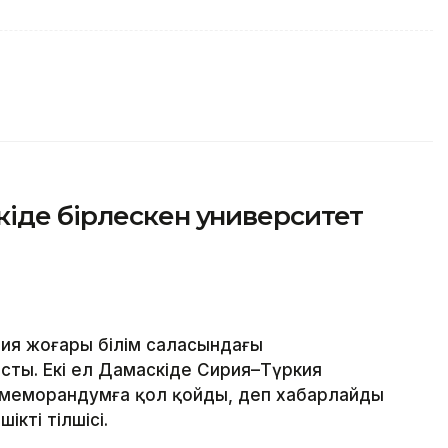
іде бірлескен университет
ия жоғары білім саласындағы
ты. Екі ел Дамаскіде Сирия–Түркия
 меморандумға қол қойды, деп хабарлайды
ікті тілшісі.