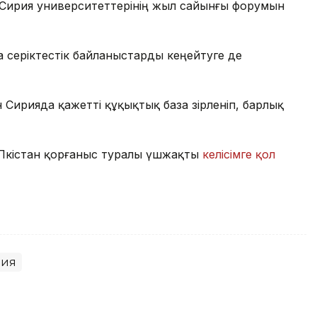
ен Сирия университеттерінің жыл сайынғы форумын
 серіктестік байланыстарды кеңейтуге де
Сирияда қажетті құқықтық база әзірленіп, барлық
 Пәкістан қорғаныс туралы үшжақты
келісімге қол
рия