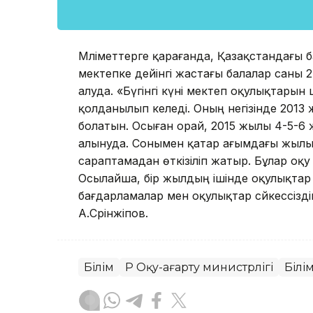
Мәліметтерге қарағанда, Қазақстандағы б
мектепке дейінгі жастағы балалар саны 2 
алуда. «Бүгінгі күні мектеп оқулықтары
қолданылып келеді. Оның негізінде 2013 
болатын. Осыған орай, 2015 жылы 4-5-6 
алынуда. Сонымен қатар ағымдағы жылы 
сараптамадан өткізіліп жатыр. Бұлар оқу
Осылайша, бір жылдың ішінде оқулықтар 
бағдарламалар мен оқулықтар сәйкессіздігі
А.Сәрінжіпов.
Білім
ҚР Оқу-ағарту министрлігі
Білі