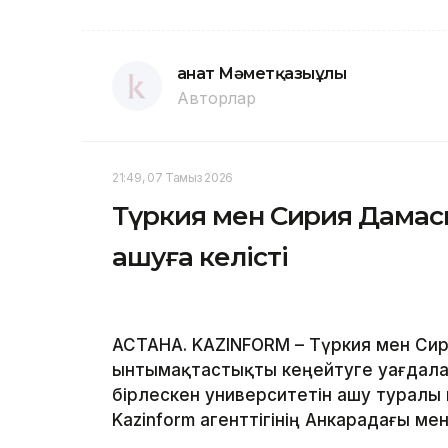
Қанат Мәметқазыұлы
Авторлар
21:49, 07 Тамыз 2026
Түркия мен Сирия Дамаск
ашуға келісті
АСТАНА. KAZINFORM – Түркия мен Сир
ынтымақтастықты кеңейтуге уағдалас
бірлескен университетін ашу туралы
Kazinform агенттігінің Анкарадағы менш