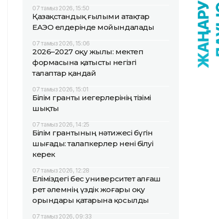
07 тамыз 2026, 15:50
Қазақстандық ғылыми атақтар
ЕАЭО елдерінде мойындалады
07 тамыз 2026, 15:06
2026–2027 оқу жылы: мектеп
формасына қатысты негізгі
талаптар қандай
07 тамыз 2026, 15:01
Білім гранты иегерлерінің тізімі
шықты
07 тамыз 2026, 14:25
Білім грантының нәтижесі бүгін
шығады: талапкерлер нені білуі
керек
07 тамыз 2026, 12:28
Еліміздегі бес университет алғаш
рет әлемнің үздік жоғары оқу
орындары қатарына қосылды
07 тамыз 2026, 09:33