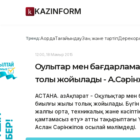
KAZINFORM
Ақорда
Тағайындау
Заң және тәртіп
Дерекқор
Тренд:
12:00, 18 Мамыр 2015
Оқулықтар мен бағдарлам
толық жойылады - А.Сәрін
АСТАНА. ҚазАқпарат - Оқулықтар мен
биылғы жылы толық жойылады. Бүгін
жалпы орта, техникалық және кәсіпт
қамтамасыз ету» атты тақырыптағы Ү
Аслан Сәрінжіпов осылай мәлімдеді.