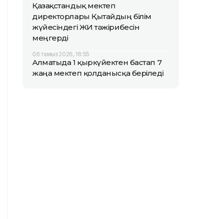
Қазақстандық мектеп
директорлары Қытайдың білім
жүйесіндегі ЖИ тәжірибесін
меңгерді
06 тамыз 2026, 16:55
Алматыда 1 қыркүйектен бастап 7
жаңа мектеп қолданысқа беріледі