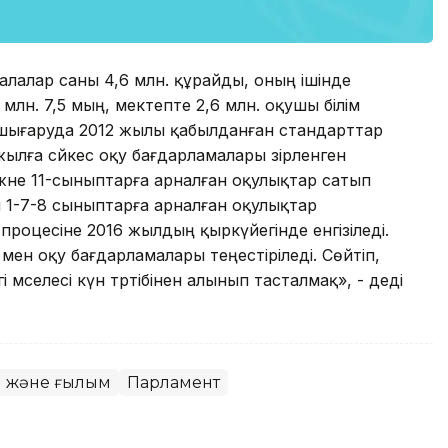
алалар саны 4,6 млн. құрайды, оның ішінде
млн. 7,5 мың, мектепте 2,6 млн. оқушы білім
н шығаруда 2012 жылы қабылданған стандарттар
жылға сәйкес оқу бағдарламалары әзірленген
және 11-сыныптарға арналған оқулықтар сатып
1-7-8 сыныптарға арналған оқулықтар
 процесіне 2016 жылдың қыркүйегінде енгізіледі.
мен оқу бағдарламалары теңестіріледі. Сөйтіп,
 мәселесі күн тәртібінен алынып тасталмақ», - деді
м және ғылым
Парламент