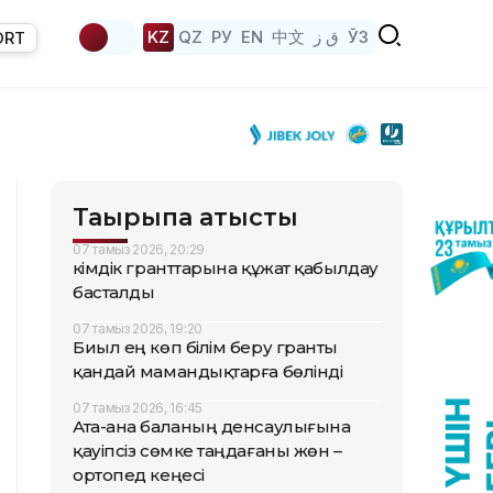
KZ
QZ
РУ
EN
中文
ق ز
ЎЗ
ORT
Тақырыпқа қатысты
07 тамыз 2026, 20:29
Әкімдік гранттарына құжат қабылдау
басталды
07 тамыз 2026, 19:20
Биыл ең көп білім беру гранты
қандай мамандықтарға бөлінді
07 тамыз 2026, 16:45
Ата-ана баланың денсаулығына
қауіпсіз сөмке таңдағаны жөн –
ортопед кеңесі