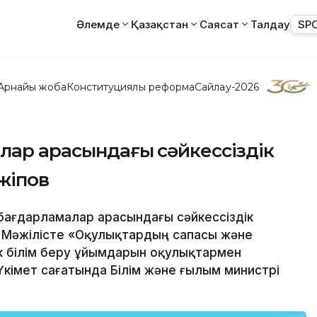
Әлемде
Қазақстан
Саясат
Талдау
SP
Арнайы жоба
Конституциялық реформа
Сайлау-2026
алар арасындағы сәйкессіздік
жіпов
 бағдарламалар арасындағы сәйкессіздік
 Мәжілісте «Оқулықтардың сапасы және
ік білім беру ұйымдарын оқулықтармен
кімет сағатында Білім және ғылым министрі