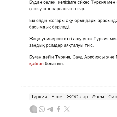
Бұдан бөлек, келісімге сәйкес Түркия м
өткізу жоспарланып отыр.
Екі елдің жоғары оқу орындары арасында
басымдық беріледі.
Жаңа университетті ашу үшін Түркия мен 
заңдық рәсімдер аяқталуы тиіс.
Бұған дейін Түркия, Сауд Арабиясы және
қойған
болатын.
Түркия
Білім
ЖОО-лар
Әлем
Си