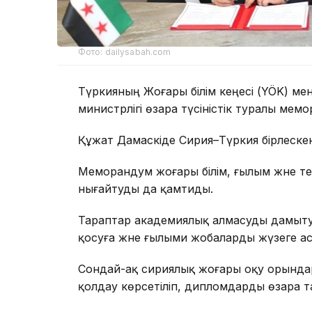
Фото: dailysabah.com
Түркияның Жоғары білім кеңесі (YÖK) ме
министрлігі өзара түсіністік туралы мем
Құжат Дамаскіде Сирия–Түркия бірлескен
Меморандум жоғары білім, ғылым және 
нығайтуды да қамтиды.
Тараптар академиялық алмасуды дамытуға
қосуға және ғылыми жобаларды жүзеге асы
Сондай-ақ сириялық жоғары оқу орынд
қолдау көрсетіліп, дипломдарды өзара т