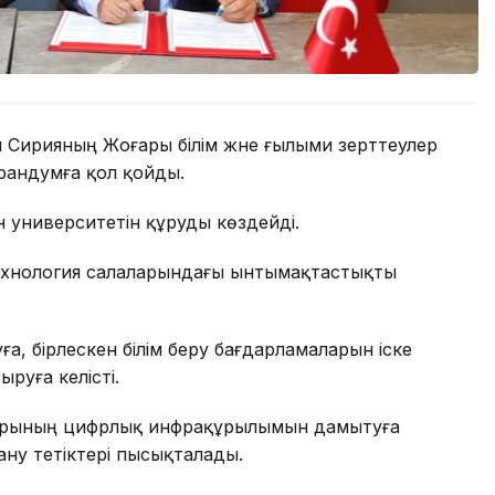
н Сирияның Жоғары білім және ғылыми зерттеулер
орандумға қол қойды.
 университетін құруды көздейді.
технология салаларындағы ынтымақтастықты
, бірлескен білім беру бағдарламаларын іске
руға келісті.
арының цифрлық инфрақұрылымын дамытуға
ану тетіктері пысықталады.