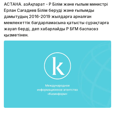
АСТАНА. ҚазАқпарат - ҚР Білім және ғылым министрі
Ерлан Сағадиев Білім беруді және ғылымды
дамытудың 2016-2019 жылдарға арналған
мемлекеттік бағдарламасына қатысты сұрақтарға
жауап берді, деп хабарлайды ҚР БҒМ баспасөз
қызметінен.