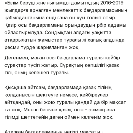
«Білім беруді және ғылымды дамытудың 2016-2019
жылдарға арналған мемлекеттік бағдарламасының
қабылданғанына енді ғана он күн толып отыр.
Қазір осы бағдарламаны орындаудың әрбір қадамы
ойластырылуда. Сондықтан алдағы уақытта
атқарылатын жұмыстар туралы әлі халық алдында
ресми түрде жарияланған жоқ.
Дегенмен, маған осы бағдарлама туралы кейбір
сұрақтар түсіп жатыр. Сұрақтың көпшілігі қазақ
тілі, оның келешегі туралы.
Қысқаша айтсам, бағдарламада қазақ тілінің
қолданысын шектеуге немесе, кейбіреулер
айтқандай, оны жою туралы қандай да бір мақсат
та жоқ. Мен іс басына қазақ тілін - өзімнің ана
тілімді шеттетейін деген оймен келгенім жоқ.
Аталған бағдарламаның негізгі мақсаты -