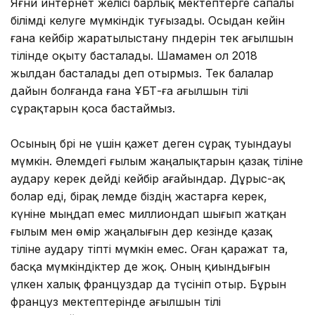
Яғни интернет желісі барлық мектептерге сапалы
білімді әкелуге мүмкіндік туғызады. Осыдан кейін
ғана кейбір жаратылыстану пәндерін тек ағылшын
тілінде оқыту басталады. Шамамен ол 2018
жылдан басталады деп отырмыз. Тек балалар
дайын болғанда ғана ҰБТ-ға ағылшын тілі
сұрақтарын қоса бастаймыз.
Осының бәрі не үшін қажет деген сұрақ туындауы
мүмкін. Әлемдегі ғылым жаңалықтарын қазақ тіліне
аудару керек дейді кейбір ағайындар. Дұрыс-ақ
болар еді, бірақ әлемде біздің жастарға керек,
күніне мыңдап емес миллиондап шығып жатқан
ғылым мен өмір жаңалығын дер кезінде қазақ
тіліне аудару тіпті мүмкін емес. Оған қаражат та,
басқа мүмкіндіктер де жоқ. Оның қиындығын
үлкен халық француздар да түсініп отыр. Бұрын
француз мектептерінде ағылшын тілі