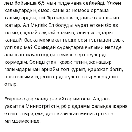
әлем бойынша 6,5 мың тілде ғана сөйлейді. Үлкен
халықтардың емес, саны аз немесе орташа
халықтардың тілі біртіндеп қолданыстан шығып
жатыр. Ал Мәңгілік Ел болуды мұрат еткен біз өз
тілімізді қалай сақтай аламыз, оның жолдары
қандай, басқа мемлекеттерде осы тұрғыдан озық
үлгі бар ма? Осындай сұрақтарға ғылыми негізде
алынған жауаптарды немесе зерттеулерді
көрмедім. Сондықтан, қазақ тілінің жанашыр
ғалымдарынан арнайы топ құрып, қаражат бөліп,
осы ғылыми ізденістерді жүзеге асыру көзделіп
отыр.
Әзірше оқырмандарға айтарым осы. Алдағы
уақытта Министрліктің әрбір қадамы халыққа жария
етіліп отырады», деп жазылған министрліктің
мәлімдемесінде.