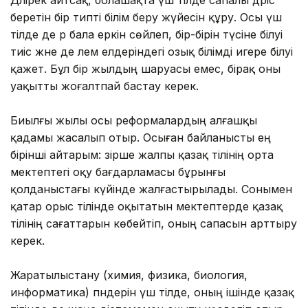
беретін бір типті білім беру жүйесін құру. Осы үш
тілде де әр бала еркін сөйлеп, бір-бірін түсіне білуі
тиіс және де әлем елдеріндегі озық білімді игере білуі
қажет. Бұл бір жылдың шаруасы емес, бірақ оны
уақытты жоғалтпай бастау керек.
Биылғы жылы осы реформалардың алғашқы
қадамы жасалып отыр. Осыған байланысты ең
бірінші айтарым: әзірше жалпы қазақ тілінің орта
мектептегі оқу бағдарламасы бұрынғы
қолданыстағы күйінде жалғастырылады. Сонымен
қатар орыс тілінде оқытатын мектептерде қазақ
тілінің сағаттарын көбейтіп, оның сапасын арттыру
керек.
Жаратылыстану (химия, физика, биология,
информатика) пәндерін үш тілде, оның ішінде қазақ