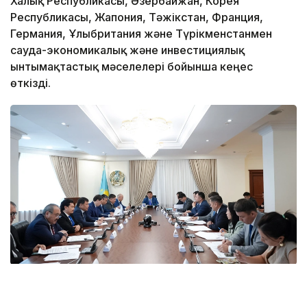
Халық Республикасы, Әзербайжан, Корея
Республикасы, Жапония, Тәжікстан, Франция,
Германия, Ұлыбритания және Түрікменстанмен
сауда-экономикалық және инвестициялық
ынтымақтастық мәселелері бойынша кеңес
өткізді.
Фото: Үкімет