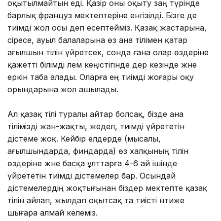
оқытылмайтын еді. Қазір оны оқыту заң түрінде
барлық француз мектептеріне енгізілді. Бізге де
тиімді жол осы деп есептейміз. Қазақ жастарына,
әсіресе, ауыл балаларына өз ана тілімен қатар
ағылшын тілін үйретсек, сонда ғана олар өздеріне
қажетті білімді әлем кеңістігінде дер кезінде және
еркін таба алады. Оларға ең тиімді жоғары оқу
орындарына жол ашылады.
Ал қазақ тілі туралы айтар болсақ, бізде ана
тілімізді жан-жақты, жедел, тиімді үйрететін
әдістеме жоқ. Кейбір елдерде (мысалы,
ағылшындарда, финдарда) өз халқының тілін
өздеріне және басқа ұлттарға 4-6 ай ішінде
үйрететін тиімді әдістемелер бар. Осындай
әдістемелердің жоқтығынан біздер мектепте қазақ
тілін айлап, жылдап оқытсақ та тиісті нәтиже
шығара алмай келеміз.