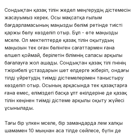
Сондықтан қазақ тілін жедел меңгерудің әдістемесін
жасауымыз керек. Осы мақсатқа ғылым
бағдарламасының маңызды бөлімі ретінде тиісті
қаржы бөлу көзделіп отыр. Бұл - өте маңызды
мәселе. Ол мектептерде қазақ тілін оқытудың
маңызын тек оған бөлінген сағаттармен ғана
өлшеп қоймай, берілетін білімнің сапасы арқылы
бағалауға жол ашады. Сондықтан қазақ тілі пәнінің
тәжірибелі ұстаздарын шет елдерге жіберіп, ондағы
тілді үйретудің тиімді әдістемелерімен таныстыру
көзделіп отыр. Осының арқасында тек қазақтарға
ғана емес, еліміздегі басқа ұлт өкілдеріне де қазақ
тілін кеңінен тиімді әдістеме арқылы оқыту жүйесі
ұсынылады.
Тағы бір үлкен мәселе, бір замандарда әлем халқы
шамамен 10 мыңнан аса тілде сөйлесе, бүгін де