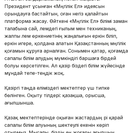
Президент ұсынған «Мәңгілік Ел» идеясын
орындауға бастайтын, оған негіз қалайтын
платформа жасау. Өйткені «Мәңгілік Ел» білімі заман
талабына сай, әлемдегі ғылым мен техниканың,
жалпы әлем өркениетінің жаңалығын еркін біліп,
еркін игере, қолдана алатын Қазақстанның мәңгілік
қоғамын құруға арналған. Сонымен қатар, қоғамда
сапалы білім алудың мүмкіндігі баршаға бірдей
болуы көрсетілген. Ал қазір біздегі білім жүйесінде
мұндай тепе-теңдік жоқ.
Қазіргі таңда еліміздегі мектептер үш типке
бөлінген. Оқыту тілдері: қазақша, орысша,
ағылшынша.
Қазақ мектептерінде оқыған жастардың әрі қарай
сапалы білім алуының шектеулі екенін көріп
отырмыз. Мысалы, біздің ең жоғары ағылшын