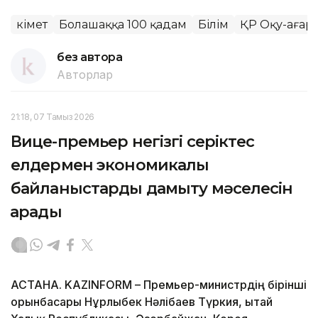
Үкімет
Болашаққа 100 қадам
Білім
ҚР Оқу-ағарт
без автора
Авторлар
21:18, 07 Тамыз 2026
Вице-премьер негізгі серіктес
елдермен экономикалық
байланыстарды дамыту мәселесін
қарады
АСТАНА. KAZINFORM – Премьер-министрдің бірінші
орынбасары Нұрлыбек Нәлібаев Түркия, Қытай