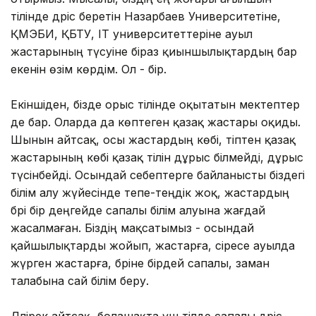
тілінде дәріс беретін Назарбаев Университетіне,
ҚМЭБИ, ҚБТУ, IT университеттеріне ауыл
жастарының түсуіне біраз қиыншылықтардың бар
екенін өзім көрдім. Ол - бір.
Екіншіден, бізде орыс тілінде оқытатын мектептер
де бар. Оларда да көптеген қазақ жастары оқиды.
Шынын айтсақ, осы жастардың көбі, тіптен қазақ
жастарының көбі қазақ тілін дұрыс білмейді, дұрыс
түсінбейді. Осындай себептерге байланысты біздегі
білім алу жүйесінде тепе-теңдік жоқ, жастардың
бәрі бір деңгейде сапалы білім алуына жағдай
жасалмаған. Біздің мақсатымыз - осындай
қайшылықтарды жойып, жастарға, әсіресе ауылда
жүрген жастарға, бәріне бірдей сапалы, заман
талабына сай білім беру.
Дәлірек айтсақ, болашақта үш тілде сапалы дәріс