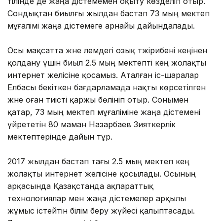
тілінде де жаңа әдістемемен оқыту көзделіп отыр.
Сондықтан биылғы жылдан бастап 73 мың мектеп
мұғалімі жаңа әдістемеге арнайы дайындалады.
Осы мақсатта және әлемдегі озық тәжірибені кеңінен
қолдану үшін биыл 2.5 мың мектепті кең жолақты
интернет желісіне қосамыз. Аталған іс-шаралар
Елбасы бекіткен бағдарламада нақты көрсетілген
және оған тиісті қаржы бөлініп отыр. Сонымен
қатар, 73 мың мектеп мұғаліміне жаңа әдістемені
үйрететін 80 маман Назарбаев Зияткерлік
мектептерінде дайын тұр.
2017 жылдан бастап тағы 2.5 мың мектеп кең
жолақты интернет желісіне қосылады. Осының
арқасында Қазақстанда ақпараттық
технологиялар мен жаңа әдістемелер арқылы
жұмыс істейтін білім беру жүйесі қалыптасады.