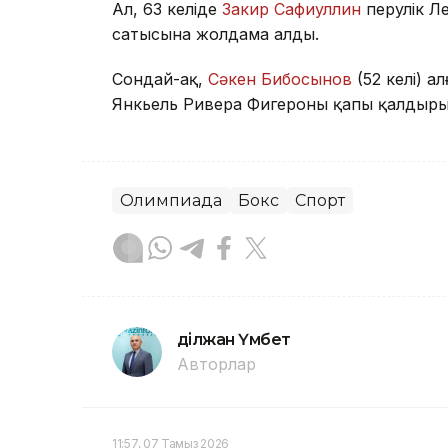
Ал, 63 келіде
Закир Сафиуллин
перулік Ле
сатысына жолдама алды.
Сондай-ақ,
Сәкен Бибосынов
(52 келі) а
Янкьель Ривера Фигероны қапы қалдырып
Олимпиада
Бокс
Спорт
Әділжан Үмбет
Авторлар
11:57, 07 Тамыз 2026