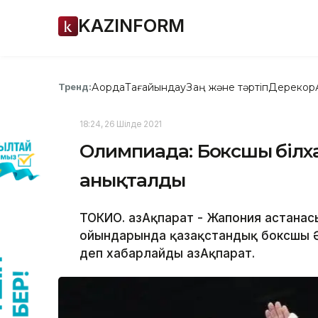
KAZINFORM
Ақорда
Тағайындау
Заң және тәртіп
Дерекқор
Тренд:
18:24, 26 Шілде 2021
Олимпиада: Боксшы Әбіл
анықталды
ТОКИО. ҚазАқпарат - Жапония астана
ойындарында қазақстандық боксшы 
деп хабарлайды ҚазАқпарат.