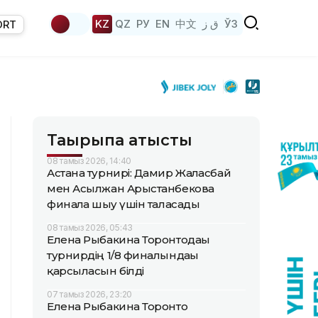
KZ
QZ
РУ
EN
中文
ق ز
ЎЗ
ORT
Тақырыпқа қатысты
08 тамыз 2026, 14:40
Астана турнирі: Дамир Жалғасбай
мен Асылжан Арыстанбекова
финалға шығу үшін таласады
08 тамыз 2026, 05:43
Елена Рыбакина Торонтодағы
турнирдің 1/8 финалындағы
қарсыласын білді
07 тамыз 2026, 23:20
Елена Рыбакина Торонто