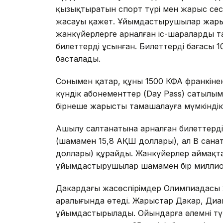
қызықтыратын спорт түрі мен жарыс сесс
жасауы қажет. Ұйымдастырушылар жарыс
жанкүйерлерге арналған іс-шараларды та
билеттерді ұсынған. Билеттердің бағасы
басталады.
Сонымен қатар, құны 1500 КФА франкіне
күндік абонементтер (Day Pass) сатылым
бірнеше жарысты тамашалауға мүмкіндік 
Ашылу салтанатына арналған билеттердің
(шамамен 15,8 АҚШ доллары), ал B сана
доллары) құрайды. Жанкүйерлер аймақтар
ұйымдастырушылар шамамен бір миллион
Дакардағы жасөспірімдер Олимпиадасы 2
аралығында өтеді. Жарыстар Дакар, Ди
ұйымдастырылады. Ойындарға әлемнің тү