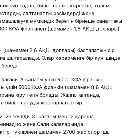
иясын таңдап, билет санын көрсетіп, төлем
тарды, салтанатты рәсімдерді және
машалауға мүмкіндік беретін бірнеше санаттағы
 1000 КФА франкінен (шамамен 1,8 АҚШ доллары)
н (шамамен 2,6 АҚШ доллары) басталатын бір
ға шығарылады. Олар көрерменге бір күн ішінде
береді.
 бағасы А санаты үшін 9000 КФА франкін
ты үшін 5000 КФА франкін (шамамен 8,8 АҚШ
ына кіру тегін болады. Жалпы алғанда,
 билет сатуды жоспарлап отыр.
026 жылдың 31 қазаны мен 13 қараша
амниадио және Сали қалаларында
кпір-түкпірінен шамамен 2700 жас спортшы