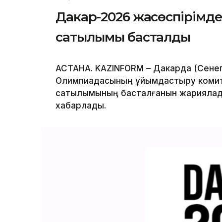
Дакар-2026 жасөспірімд
сатылымы басталды
АСТАНА. KAZINFORM – Дакарда (Сенег
Олимпиадасының ұйымдастыру комит
сатылымының басталғанын жариялады
хабарлады.