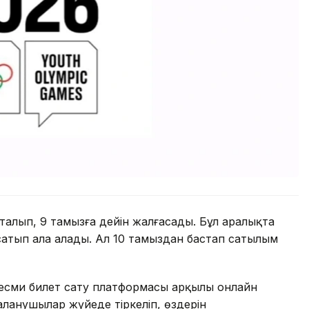
сталып, 9 тамызға дейін жалғасады. Бұл аралықта
 сатып ала алады. Ал 10 тамыздан бастап сатылым
есми билет сату платформасы арқылы онлайн
аланушылар жүйеде тіркеліп, өздерін