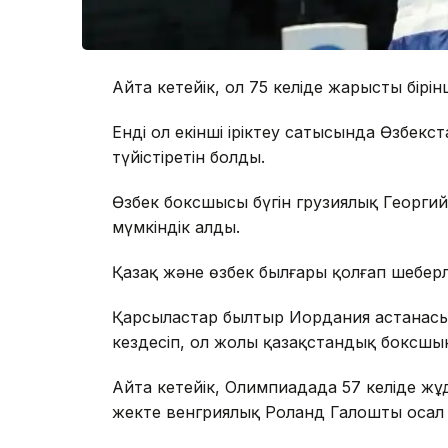
Айта кетейік, ол 75 келіде жарыстың бірі
Енді ол екінші іріктеу сатысында Өзбек
түйістіретін болды.
Өзбек боксшысы бүгін грузиялық Георгий
мүмкіндік алды.
Қазақ және өзбек былғары қолғап шеберлер
Қарсыластар былтыр Иордания астанас
кездесіп, ол жолы қазақстандық боксшыны
Айта кетейік, Олимпиадада 57 келіде ж
жекте венгриялық Роланд Галоштың осал