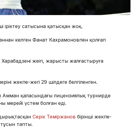
нші іріктеу сатысына қатысқан жоқ.
станнан келген Фанат Кахрамоновпен қолғап
 Харабадзені жеңіп, жарысты жалғастыруға
інің жекпе-жегі 29 шілдеге белгіленген.
ы Амман қаласындағы лицензиялық турнирде
ң мерейі үстем болған еді.
ұдырықтасқан
Серік Теміржанов
бірінші жекпе-
 тұсын тапты.