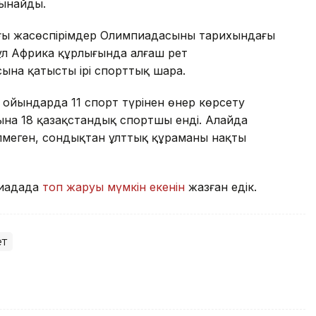
сынайды.
ғы жасөспірімдер Олимпиадасының тарихындағы
бұл Африка құрлығында алғаш рет
на қатысты ірі спорттық шара.
 ойындарда 11 спорт түрінен өнер көрсету
на 18 қазақстандық спортшы енді. Алайда
меген, сондықтан ұлттық құраманың нақты
пиадада
топ жаруы мүмкін екенін
жазған едік.
т