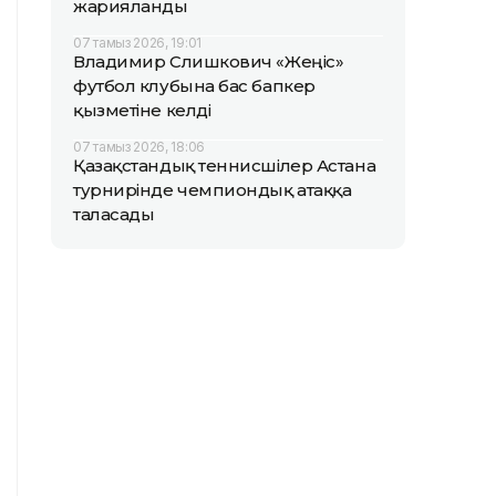
жарияланды
07 тамыз 2026, 19:01
Владимир Слишкович «Жеңіс»
футбол клубына бас бапкер
қызметіне келді
07 тамыз 2026, 18:06
Қазақстандық теннисшілер Астана
турнирінде чемпиондық атаққа
таласады