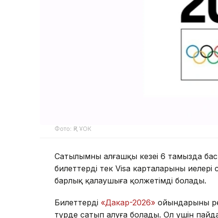
Фото: ҚР ҰОК
Сатылымның алғашқы кезеңі 6 тамызда ба
билеттерді тек Visa карталарының иелері
барлық қалаушыға қолжетімді болады.
Билеттерді
«Дакар-2026»
ойындарының р
түрде сатып алуға болады. Ол үшін пайд