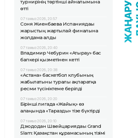
турнирінің төртінші айналымына
өтті
07 тамыз 2026, 20:57
Соня Жиенбаева Испаниядағы
жарыстың жартылай финалына
жолдама алды
07 тамыз 2026, 20:40
Владимир Чебурин «Атырау» бас
бапкері қызметінен кетті
07 тамыз 2026, 20:38
«Астана» баскетбол клубының
жабылатыны туралы ақпаратқа
ресми түсініктеме берілді
07 тамыз 2026, 20:20
Бірінші лигада «Жайық» өз
алаңында «Таразды» тізе бүктірді
07 тамыз 2026, 20:10
Дзюдодан Швейцариядағы Grand
Slam: Қазақстан құрамасының тізімі