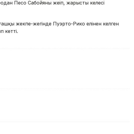
одан Песо Сабойяны жеңіп, жарыстың келесі
лғашқы жекпе-жегінде Пуэрто-Рико елінен келген
 кетті.