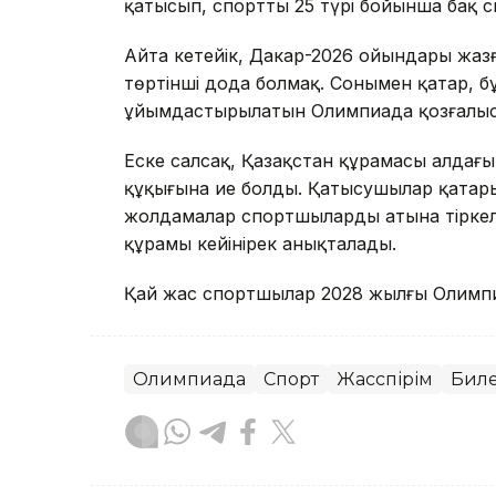
қатысып, спорттың 25 түрі бойынша бақ 
Айта кетейік, Дакар-2026 ойындары жаз
төртінші дода болмақ. Сонымен қатар, 
ұйымдастырылатын Олимпиада қозғалысы
Еске салсақ, Қазақстан құрамасы алдағы
құқығына ие болды. Қатысушылар қатары
жолдамалар спортшылардың атына тіркел
құрамы кейінірек анықталады.
Қай жас спортшылар 2028 жылғы Олим
Олимпиада
Спорт
Жасөспірім
Биле