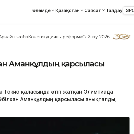
Әлемде
Қазақстан
Саясат
Талдау
SP
Арнайы жоба
Конституциялық реформа
Сайлау-2026
хан Аманқұлдың қарсыласы
сы Токио қаласында өтіп жатқан Олимпиада
Әбілхан Аманқұлдың қарсыласы анықталды,