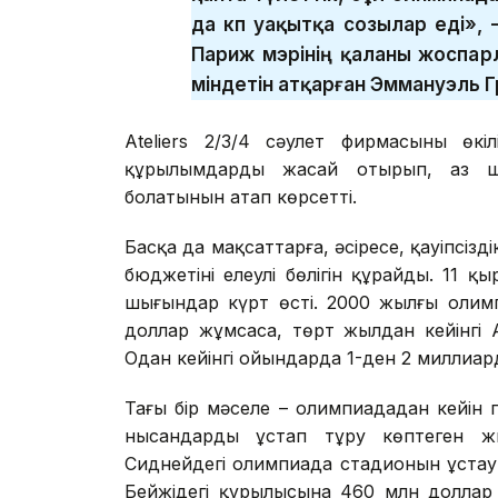
да көп уақытқа созылар еді», 
Париж мэрінің қаланы жоспа
міндетін атқарған Эммануэль Г
Ateliers 2/3/4 сәулет фирмасының өк
құрылымдарды жасай отырып, аз ш
болатынын атап көрсетті.
Басқа да мақсаттарға, әсіресе, қауіпс
бюджетінің елеулі бөлігін құрайды. 11 қы
шығындар күрт өсті. 2000 жылғы олим
доллар жұмсаса, төрт жылдан кейінгі
Одан кейінгі ойындарда 1-ден 2 миллиа
Тағы бір мәселе – олимпиададан кейін
нысандарды ұстап тұру көптеген ж
Сиднейдегі олимпиада стадионын ұстау
Бейжіңдегі құрылысына 460 млн доллар