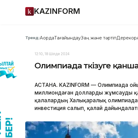
KAZINFORM
Ақорда
Тағайындау
Заң және тәртіп
Дерекқор
Тренд:
12:10, 18 Шілде 2024
Олимпиада өткізуге қан
АСТАНА. KAZINFORM — Олимпиада ойын
миллиондаған долларды жұмсауды қаж
қалалардың Халықаралық олимпиада ко
инвестиция салып, қалай дайындала