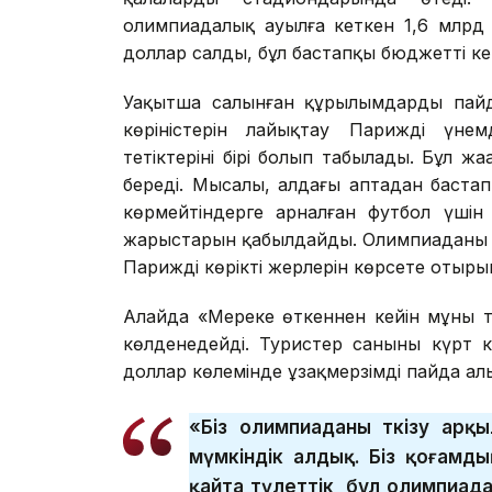
олимпиадалық ауылға кеткен 1,6 млрд
доллар салды, бұл бастапқы бюджеттің кем
Уақытша салынған құрылымдарды пайда
көріністерін лайықтау Париждің үнем
тетіктерінің бірі болып табылады. Бұл ж
береді. Мысалы, алдағы аптадан баста
көрмейтіндерге арналған футбол үшін
жарыстарын қабылдайды. Олимпиаданың а
Париждің көрікті жерлерін көрсете отыр
Алайда «Мереке өткеннен кейін мұның т
көлденеңдейді. Туристер санының күрт
доллар көлемінде ұзақмерзімді пайда ал
«Біз олимпиаданы өткізу ар
мүмкіндік алдық. Біз қоғамдық
қайта түлеттік, бұл олимпиа