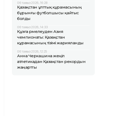
06 тамыз 2026, 16:28
Қазақстан ұлттық құрамасының
бұрынғы футболшысы қайтыс
болды
06 тамыз 2026, 14:33
Құзға өрмелеуден Азия
чемпионаты: Қазақстан
құрамасының тізімі жарияланды
06 тамыз 2026, 12:25
Анна Черкашина жеңіл
атлетикадан Қазақстан рекордын
жаңартты