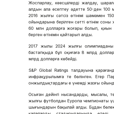
Жоспарлау, кеңесшілерді жалдау, шара
алдын ала есептеу әдетте 50-ден 100 м
2016 жылғы сәтсіз өтінімі шамамен 1
ойындарына берілген сәтті өтінім соны
60 млн долларға жоғары болып, қиын 
берген өтінімін қайтарып алды.
2017 жылы 2024 жылғы олимпиаданы өт
бастапқыда бұл оқиғаға 8 млрд доллар
млрд долларға көбейді.
S&P Global Ratings талдауына қараға
инфрақұрылымға тең бөлінген. Егер П
онжылдықтардағы ең үнемді жазғы ойынд
Осыған дейінгі нысандарды, мысалы, 
жылғы футболдан Еуропа чемпионаты үш
шығындарын бақылай алды. Бұдан бөлек
қалалардың стадиондарында өтеді.