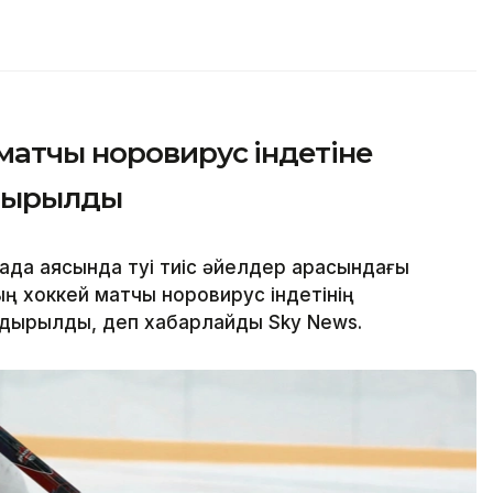
матчы норовирус індетіне
лдырылды
а аясында өтуі тиіс әйелдер арасындағы
 хоккей матчы норовирус індетінің
лдырылды, деп хабарлайды Sky News.