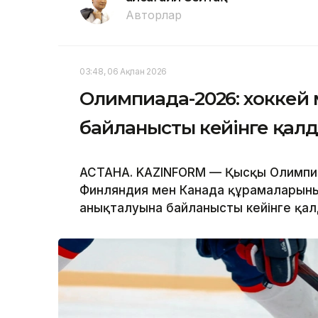
Авторлар
03:48, 06 Ақпан 2026
Олимпиада-2026: хоккей 
байланысты кейінге қа
АСТАНА. KAZINFORM — Қысқы Олимпиад
Финляндия мен Канада құрамаларының
анықталуына байланысты кейінге қа