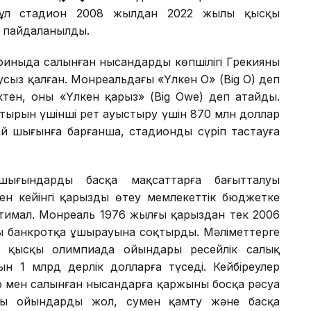
Бұл стадион 2008 жылдан 2022 жылы қысқы
з пайдаланылды.
иныда салынған нысандардың көпшілігі Грекияның
усыз қалған. Монреальдағы «Үлкен О» (Big O) деп
ктен, оны «Үлкен қарыз» (Big Owe) деп атайды.
атырын үшінші рет ауыстыру үшін 870 млн доллар
 шығынға барғанша, стадионды сүріп тастауға
шығындардың басқа мақсаттарға бағытталуы
ден кейінгі қарызды өтеу мемлекеттік бюджетке
қтимал. Монреаль 1976 жылғы қарыздан тек 2006
ың банкротқа ұшырауына соқтырды. Мәліметтерге
ы қысқы олимпиада ойындары ресейлік салық
н 1 млрд дерлік долларға түседі. Кейбіреулер
 мен салынған нысандарға қаржының босқа рәсуа
азы ойындардың жол, сумен қамту және басқа