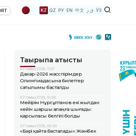
KZ
QZ
РУ
EN
中文
ق ز
ЎЗ
ORT
Тақырыпқа қатысты
07 тамыз 2026, 11:57
Дакар-2026 жасөспірімдер
Олимпиадасына билеттер
сатылымы басталды
07 тамыз 2026, 10:00
Мейірім Нұрсұлтанов екі жылдан
кейін шаршы алаңға шығады:
қарсыласы белгілі болды
07 тамыз 2026, 06:00
«Бәрі қайта басталады»: Жәнібек