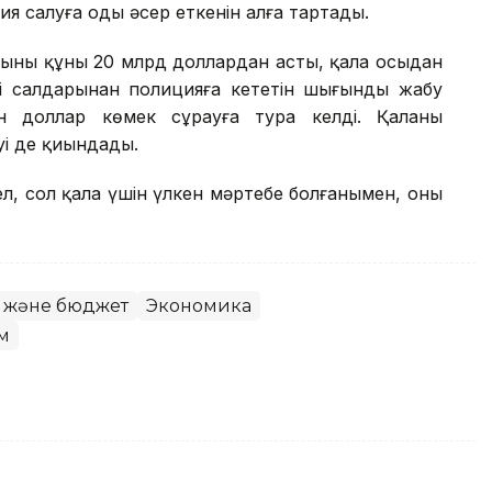
салуға оңды әсер еткенін алға тартады.
ының құны 20 млрд доллардан асты, қала осыдан
уі салдарынан полицияға кететін шығынды жабу
 доллар көмек сұрауға тура келді. Қаланың
уі де қиындады.
л, сол қала үшін үлкен мәртебе болғанымен, оның
ы және бюджет
Экономика
м