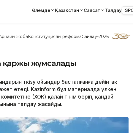
Әлемде
Қазақстан
Саясат
Талдау
SP
Арнайы жоба
Конституциялық реформа
Сайлау-2026
ша қаржы жұмсалады
дарын өткізу ойындар басталғанға дейін-ақ
ет етеді. Kazinform бұл материалда үлкен
митетіне (ХОК) қалай өтінім беріп, қандай
тынына талдау жасайды.