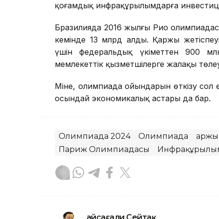
қоғамдық инфрақұрылымдарға инвестиция 
Бразилияда 2016 жылғы Рио олимпиадас
кемінде 13 млрд алды. Қаржы жетіспе
үшін федеральдық үкіметтен 900 млн
мемлекеттік қызметшілерге жалақы төле
Міне, олимпиада ойындарын өткізу сол е
осындай экономикалық астары да бар.
Олимпиада 2024
Олимпиада
Қарж
Париж Олимпиадасы
Инфрақұрылы
Ғайсағали Сейтақ