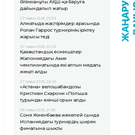
Әлімханұлы АҚШ-қа баруға
дайындалып жатыр
07 тамыз 2026, 02:53
Алматыда жаөспірімдер арасында
Ролан Гаррос турнирінің іріктеу
жарысы өтеді
07 тамыз 2026, 02:03
Қазақстандық ескекшілер
Жапониядағы Азия
чемпионатында екі алтын медаль
жеңіп алды
07 тамыз 2026, 00:20
«Астана» велошабандозы
Кристиан Скарони «Польша
турында» екінші орын алды
06 тамыз 2026, 21:46
Соня Жиенбаева жекелей сында
Испаниядағы турнирдің ширек
финалына шықты