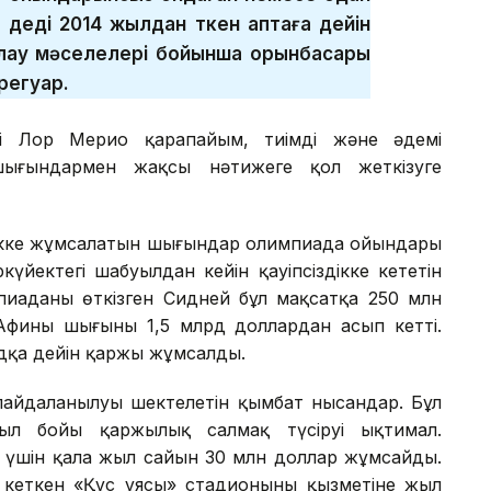
- деді 2014 жылдан өткен аптаға дейін
рлау мәселелері бойынша орынбасары
регуар.
ілі Лор Мерио қарапайым, тиімді және әдемі
ығындармен жақсы нәтижеге қол жеткізуге
іздікке жұмсалатын шығындар олимпиада ойындары
ркүйектегі шабуылдан кейін қауіпсіздікке кететін
пиаданы өткізген Сидней бұл мақсатқа 250 млн
 Афины шығыны 1,5 млрд доллардан асып кетті.
рдқа дейін қаржы жұмсалды.
 пайдаланылуы шектелетін қымбат нысандар. Бұл
ыл бойы қаржылық салмақ түсіруі ықтимал.
 үшін қала жыл сайын 30 млн доллар жұмсайды.
 кеткен «Құс ұясы» стадионының қызметіне жыл