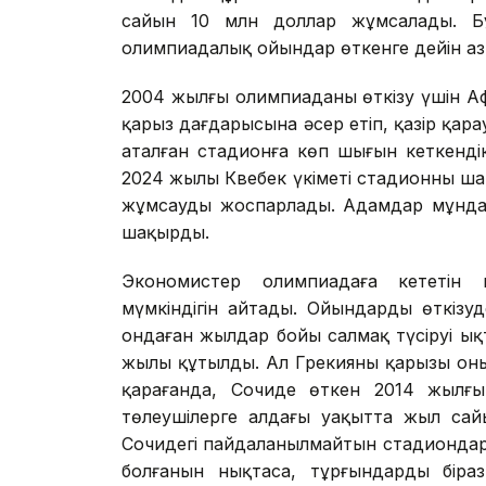
сайын 10 млн доллар жұмсалады. 
олимпиадалық ойындар өткенге дейін а
2004 жылғы олимпиаданы өткізу үшін Аф
қарыз дағдарысына әсер етіп, қазір қара
аталған стадионға көп шығын кеткенді
2024 жылы Квебек үкіметі стадионның ш
жұмсауды жоспарлады. Адамдар мұндай
шақырды.
Экономистер олимпиадаға кететін 
мүмкіндігін айтады. Ойындарды өткізу
ондаған жылдар бойы салмақ түсіруі ы
жылы құтылды. Ал Грекияның қарызы он
қарағанда, Сочиде өткен 2014 жылғ
төлеушілерге алдағы уақытта жыл сайы
Сочидегі пайдаланылмайтын стадиондар
болғанын нықтаса, тұрғындардың бір