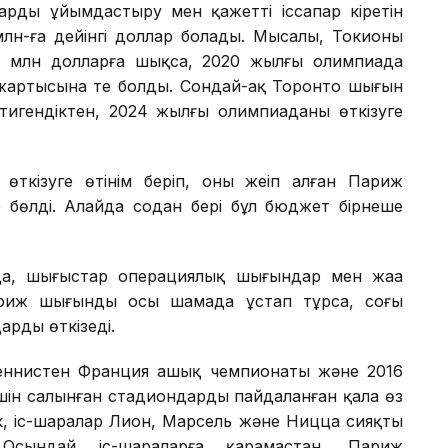
ларды ұйымдастыру мен қажетті іссапар кіретін
лн-ға дейінгі доллар болады. Мысалы, Токионың
50 млн долларға шықса, 2020 жылғы олимпиада
ң жартысына тең болды. Сондай-ақ Торонто шығын
тигендіктен, 2024 жылғы олимпиаданы өткізуге
кізуге өтінім беріп, оны жеңіп алған Париж
 бөлді. Алайда содан бері бұл бюджет бірнеше
нда, шығыстар операциялық шығындар мен жаңа
ариж шығынды осы шамада ұстап тұрса, соңғы
арды өткізеді.
теннистен Франция ашық чемпионаты және 2016
ін салынған стадиондарды пайдаланған қала өз
, іс-шаралар Лион, Марсель және Ницца сияқты
 Осындай іс-шараларға қарамастан, Париж