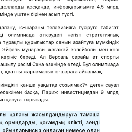
 долларды қосқанда, инфрақұрылымға 4,5 млрд
інде үштен бірінен асып түсті.
лану, іс-шараны телевизияға түсіруге табиғат
ді олимпиада өткізудегі негізгі стратегиялық
аңа тұрақты құрылыстар санын азайтуға мүмкіндік
п Эйфель мұнарасы жағажай волейболы мен көзі
 көрініс береді. Ал Версаль сарайы ат спорты
шылу рәсімі Сена өзенінде өтеді. Бұл олимпиада
ып, қуатты жарнамалық іс-шараға айналмақ.
иімділігі қанша уақытқа созылмақ?» деген сауал
 көбеюінен басқа, Париж инвестициядан 9 млрд
ып қалуға тырысады.
қылы қаланы жасылдандыруға тамаша
 орындарды, қоғамдық көлікті, өзенді
да ойындарынсыз ондаған немесе одан