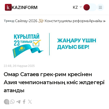
KAZINFORM
KZ
Сайлау-2026
Конституциялық реформа
Арнайы жо
Тренд:
22:48, 26 Наурыз 2025
Омар Сатаев грек-рим күресінен
Азия чемпионатының күміс жүлдегері
атанды