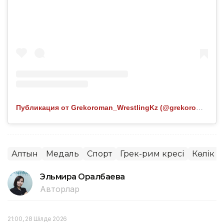
Публикация от Grekoroman_WrestlingKz (@grekoroman_wrestlingkz)
Алтын
Медаль
Спорт
Грек-рим күресі
Көлік
Эльмира Оралбаева
Авторлар
21:00, 28 Шілде 2026