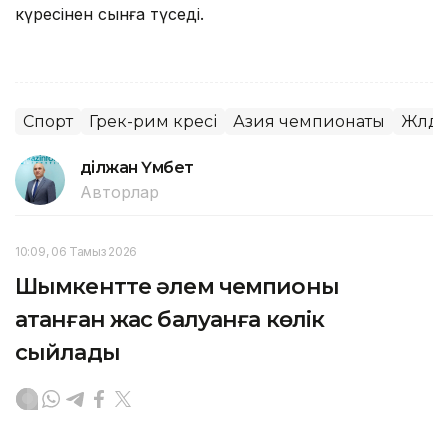
күресінен сынға түседі.
Спорт
Грек-рим күресі
Азия чемпионаты
Жүлд
Әділжан Үмбет
Авторлар
10:09, 06 Тамыз 2026
Шымкентте әлем чемпионы
атанған жас балуанға көлік
сыйлады