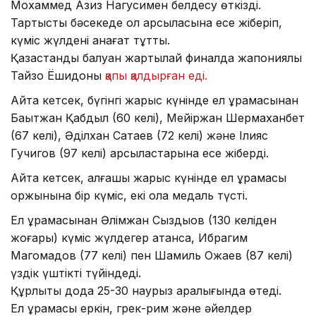
Мохаммед Азиз Нагусимен белдесу өткізді.
Тартысты бәсекеде ол қарсыласына есе жіберіп,
күміс жүлдені қанағат тұтты.
Қазақстандық балуан жартылай финалда жапониялық
Тайзо Ёшидоны
қапы қалдырған еді.
Айта кетсек, бүгінгі жарыс күнінде ел құрамасынан
Бақытжан Қабдыл (60 келі), Мейіржан Шермаханбет
(67 келі), Әділхан Сатаев (72 келі) және Ілияс
Гучигов (97 келі) қарсыластарына есе жіберді.
Айта кетсек, алғашқы жарыс күнінде ел құрамасы
қоржынына бір күміс, екі қола медаль түсті.
Ел құрамасынан Әлімжан Сыздықов (130 келіден
жоғары) күміс жүлдегер атанса, Ибрагим
Магомадов (77 келі) пен Шамиль Ожаев (87 келі)
үздік үштікті түйіндеді.
Құрлықтық дода 25-30 наурыз аралығында өтеді.
Ел құрамасы еркін, грек-рим және әйелдер