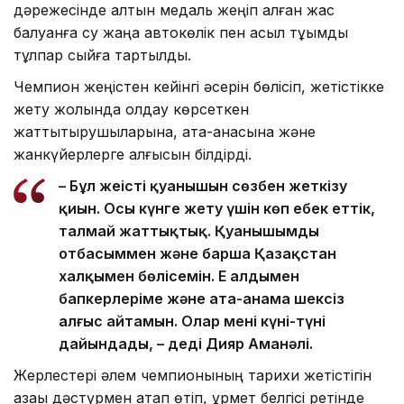
дәрежесінде алтын медаль жеңіп алған жас
балуанға су жаңа автокөлік пен асыл тұқымды
тұлпар сыйға тартылды.
Чемпион жеңістен кейінгі әсерін бөлісіп, жетістікке
жету жолында қолдау көрсеткен
жаттықтырушыларына, ата-анасына және
жанкүйерлерге алғысын білдірді.
– Бұл жеңістің қуанышын сөзбен жеткізу
қиын. Осы күнге жету үшін көп еңбек еттік,
талмай жаттықтық. Қуанышымды
отбасыммен және барша Қазақстан
халқымен бөлісемін. Ең алдымен
бапкерлеріме және ата-анама шексіз
алғыс айтамын. Олар мені күні-түні
дайындады, – деді Дияр Аманәлі.
Жерлестері әлем чемпионының тарихи жетістігін
қазақы дәстүрмен атап өтіп, құрмет белгісі ретінде