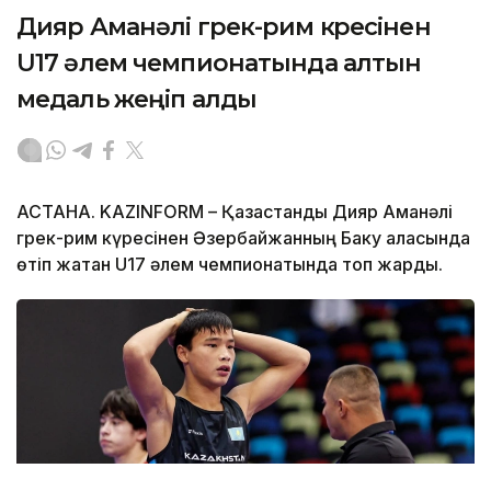
Дияр Аманәлі грек-рим күресінен
U17 әлем чемпионатында алтын
медаль жеңіп алды
АСТАНА. KAZINFORM – Қазақстандық Дияр Аманәлі
грек-рим күресінен Әзербайжанның Баку қаласында
өтіп жатқан U17 әлем чемпионатында топ жарды.