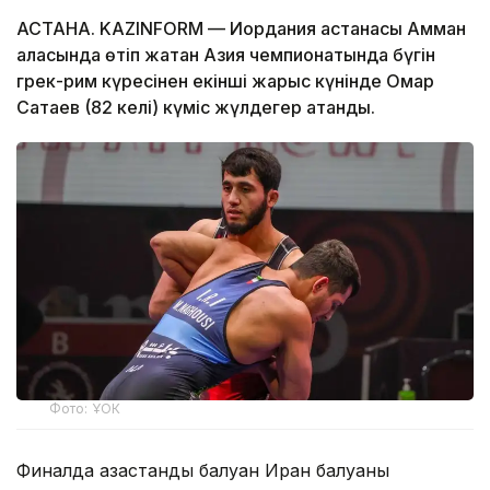
АСТАНА. KAZINFORM — Иордания астанасы Амман
қаласында өтіп жатқан Азия чемпионатында бүгін
грек-рим күресінен екінші жарыс күнінде Омар
Сатаев (82 келі) күміс жүлдегер атанды.
Фото: ҰОК
Финалда қазақстандық балуан Иран балуаны