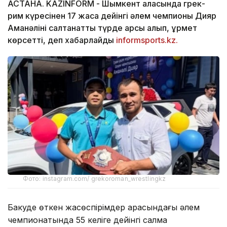
АСТАНА. KAZINFORM -
Шымкент қаласында грек-
рим күресінен 17 жасқа дейінгі әлем чемпионы Дияр
Аманәліні салтанатты түрде қарсы алып, құрмет
көрсетті, деп хабарлайды
informsports.kz.
Фото: instagram.com/ grekoroman_wrestlingkz
Бакуде өткен жасөспірімдер арасындағы әлем
чемпионатында 55 келіге дейінгі салмақ