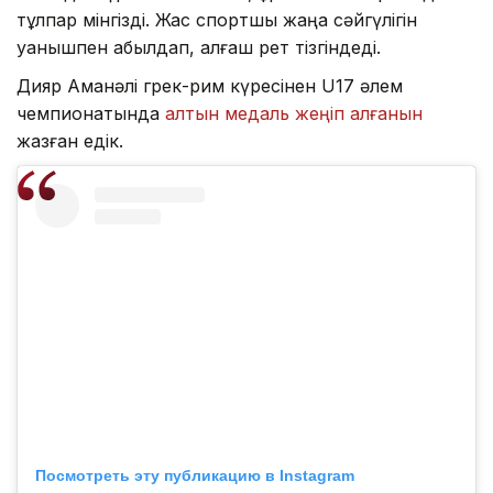
тұлпар мінгізді. Жас спортшы жаңа сәйгүлігін
қуанышпен қабылдап, алғаш рет тізгіндеді.
Дияр Аманәлі грек-рим күресінен U17 әлем
чемпионатында
алтын медаль жеңіп алғанын
жазған едік.
Посмотреть эту публикацию в Instagram