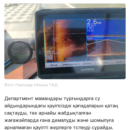
Фото: Павлодар облысы ТЖД
Департмент мамандары тұрғындарға су
айдындарындағы қауіпсіздік қағидаларын қатаң
сақтауды, тек арнайы жабдықталған
жағажайларда ғана демалуды және шомылуға
арналмаған қауіпті жерлерге түспеуді сұрайды.