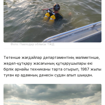
Фото: Павлодар облысы ТЖД
Төтенше жағдайлар департаментінің мәліметінше,
жедел-құтқару жасағының құтқарушылары екі
бірлік арнайы техниканы тарта отырып, 1987 жылы
туған ер адамның денесін судан алып шыққан.