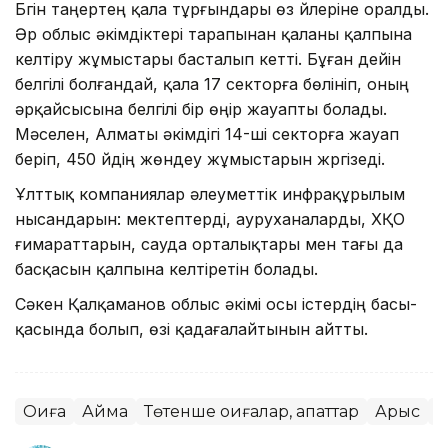
Бүгін таңертең қала тұрғындары өз үйлеріне оралды.
Әр облыс әкімдіктері тарапынан қаланы қалпына
келтіру жұмыстары басталып кетті. Бұған дейін
белгілі болғандай, қала 17 секторға бөлініп, оның
әрқайсысына белгілі бір өңір жауапты болады.
Мәселен, Алматы әкімдігі 14-ші секторға жауап
беріп, 450 үйдің жөндеу жұмыстарын жүргізеді.
Ұлттық компаниялар әлеуметтік инфрақұрылым
нысандарын: мектептерді, ауруханаларды, ХҚО
ғимараттарын, сауда орталықтары мен тағы да
басқасын қалпына келтіретін болады.
Сәкен Қалқаманов облыс әкімі осы істердің басы-
қасында болып, өзі қадағалайтынын айтты.
Оқиға
Аймақ
Төтенше оқиғалар, апаттар
Арыс
Т