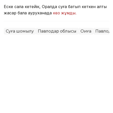
Еске сала кетейік, Оралда суға батып кеткен алты
жасар бала ауруханада
көз жұмды.
Суға шомылу
Павлодар облысы
Оқиға
Павлод
Мұрат Аяған
Авторлар
13:52, 07 Тамыз 2026
Фельдшер Ұлдана Мырзуанның
күйеуі жәбірленуші мәртебесінен
бас тартпайтынын айтты