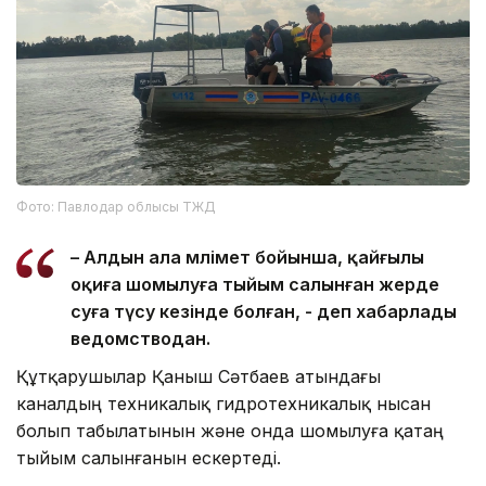
Фото: Павлодар облысы ТЖД
– Алдын ала мәлімет бойынша, қайғылы
оқиға шомылуға тыйым салынған жерде
суға түсу кезінде болған, - деп хабарлады
ведомстводан.
Құтқарушылар Қаныш Сәтбаев атындағы
каналдың техникалық гидротехникалық нысан
болып табылатынын және онда шомылуға қатаң
тыйым салынғанын ескертеді.