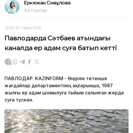
Еркежан Смағұлова
Авторлар
22:00, 07 Тамыз 2026
Павлодарда Сәтбаев атындағы
каналда ер адам суға батып кетті
ПАВЛОДАР. KAZINFORM - Өңірлік төтенше
жағдайлар департаментінің ақпарынша, 1987
жылғы ер адам шомылуға тыйым салынған жерде
суға түскен.