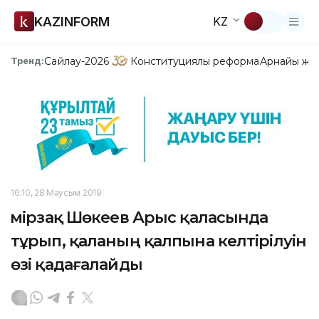
KAZINFORM
KZ
Сайлау-2026
Конституциялық реформа
Арнайы жо
Тренд:
16:10, 28 Маусым 2019
Өмірзақ Шөкеев Арыс қаласында
тұрып, қаланың қалпына келтірілуін
өзі қадағалайды