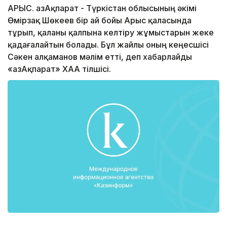
АРЫС. ҚазАқпарат - Түркістан облысының әкімі
Өмірзақ Шөкеев бір ай бойы Арыс қаласында
тұрып, қаланы қалпына келтіру жұмыстарын жеке
қадағалайтын болады. Бұл жайлы оның кеңесшісі
Сәкен Қалқаманов мәлім етті, деп хабарлайды
«ҚазАқпарат» ХАА тілшісі.