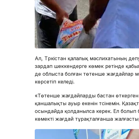
Ал, Түркістан қалалық мәслихатының де
зардап шеккендерге көмек ретінде қабылд
де облыста болған төтенше жағдайлар м
көрсетіп келеді.
«Төтенше жағдайларды бастан өткерген 
қаншалықты ауыр екенін түсінемін. Қаза
осындайда қолданылса керек. Ел болып б
көмекті жағдай тұрақталғанша жалғастыр