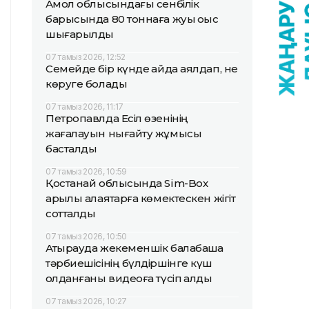
Ақмол облысындағы сенбілік
барысында 80 тоннаға жуық қоқыс
шығарылды
07 тамыз 2026, 12:52
Семейде бір күнде қайда аялдап, не
көруге болады
07 тамыз 2026, 11:17
Петропавлда Есіл өзенінің
жағалауын нығайту жұмысы
басталды
07 тамыз 2026, 10:59
Қостанай облысында Sim-Box
арқылы алаяқтарға көмектескен жігіт
сотталды
07 тамыз 2026, 10:50
Атырауда жекеменшік балабақша
тәрбиешісінің бүлдіршінге күш
қолданғаны видеоға түсіп қалды
07 тамыз 2026, 10:27