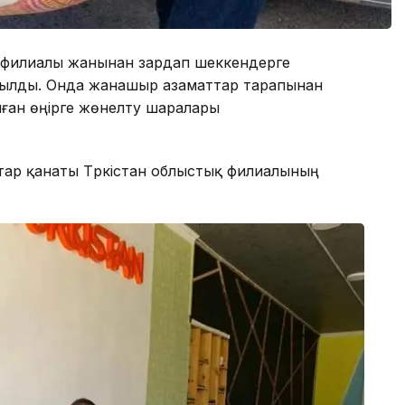
 филиалы жанынан зардап шеккендерге
шылды. Онда жанашыр азаматтар тарапынан
лған өңірге жөнелту шаралары
тар қанаты Түркістан облыстық филиалының