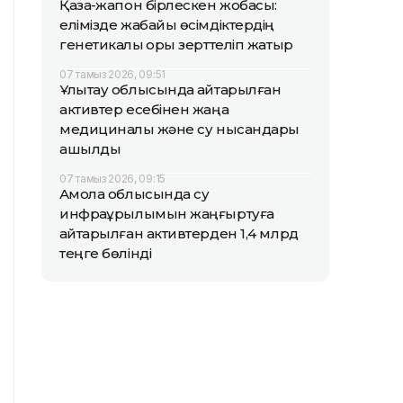
Қазақ-жапон бірлескен жобасы:
елімізде жабайы өсімдіктердің
генетикалық қоры зерттеліп жатыр
07 тамыз 2026, 09:51
Ұлытау облысында қайтарылған
активтер есебінен жаңа
медициналық және су нысандары
ашылды
07 тамыз 2026, 09:15
Ақмола облысында су
инфрақұрылымын жаңғыртуға
қайтарылған активтерден 1,4 млрд
теңге бөлінді