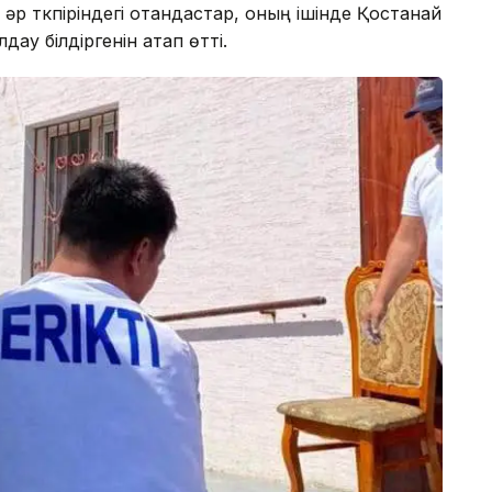
әр түкпіріндегі отандастар, оның ішінде Қостанай
ау білдіргенін атап өтті.