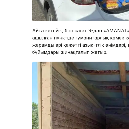
Айта кетейік, бүгін сағат 9-дан «AMANA
ашылған пунктіде гуманитарлық көмек қ
жарамды әрі қажетті азық-түлік өнімдері
бұйымдары жинақталып жатыр.