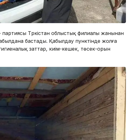
T» партиясы Түркістан облыстық филиалы жанынан
абылдана бастады. Қабылдау пунктінде жолға
, гигиеналық заттар, киім-кешек, төсек-орын