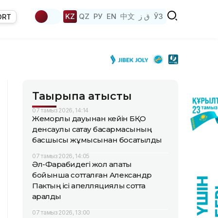
KZ
QZ
РУ
EN
中文
ق ز
ЎЗ
ORT
Тақырыпқа қатысты
07 тамыз 2026, 14:14
Жемқорлық дауынан кейін БҚО
денсаулық сақтау басқармасының
басшысы жұмысынан босатылды
07 тамыз 2026, 14:05
Әл-Фарабидегі жол апаты
бойынша сотталған Александр
Пактың ісі апелляциялық сотта
қаралды
07 тамыз 2026, 13:00