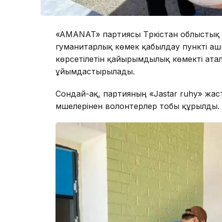
«AMANAT» партиясы Түркістан облыстық
гуманитарлық көмек қабылдау пункті а
көрсетілетін қайырымдылық көмекті ата
ұйымдастырылады.
Сондай-ақ, партияның «Jastar ruhy» жас
мүшелерінен волонтерлер тобы құрылды.