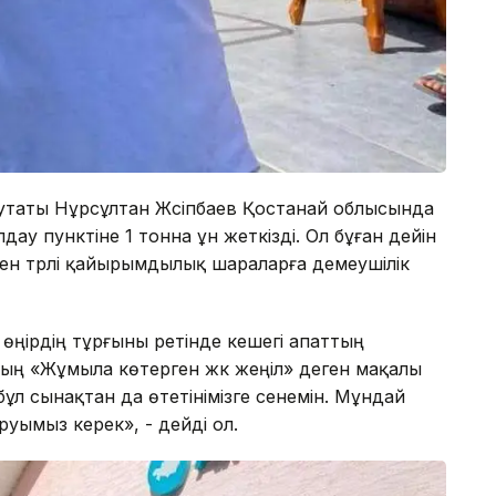
путаты Нұрсұлтан Жүсіпбаев Қостанай облысында
ау пунктіне 1 тонна ұн жеткізді. Ол бұған дейін
ен түрлі қайырымдылық шараларға демеушілік
өңірдің тұрғыны ретінде кешегі апаттың
қтың «Жұмыла көтерген жүк жеңіл» деген мақалы
ұл сынақтан да өтетінімізге сенемін. Мұндай
уымыз керек», - дейді ол.