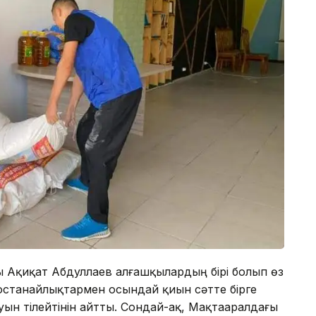
ты Ақиқат Абдуллаев алғашқылардың бірі болып өз
 қостанайлықтармен осындай қиын сәтте бірге
уын тілейтінін айтты. Сондай-ақ, Мақтааралдағы