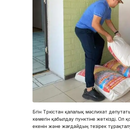
Бүгін Түркістан қалалық мәслихат депута
көмегін қабылдау пунктіне жеткізді. Ол
екенін және жағдайдың тезірек тұрақтал