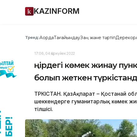
KAZINFORM
Ақорда
Тағайындау
Заң және тәртіп
Дерекқор
Тренд:
17:06, 04 Қыркүйек 2022
Өңірдегі көмек жинау пун
болып жеткен түркістанды
ТҮРКІСТАН. ҚазАқпарат – Қостанай о
шеккендерге гуманитарлық көмек жи
тілшісі.