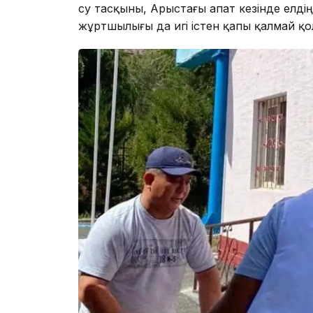
су тасқыны, Арыстағы апат кезінде елдің 
жұртшылығы да игі істен қапы қалмай қолд