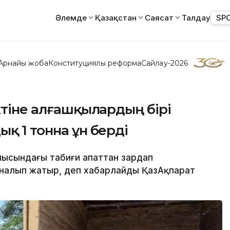
Әлемде
Қазақстан
Саясат
Талдау
SP
Арнайы жоба
Конституциялық реформа
Сайлау-2026
ктіне алғашқылардың бірі
қ 1 тонна ұн берді
блысындағы табиғи апаттан зардап
налып жатыр, деп хабарлайды ҚазАқпарат