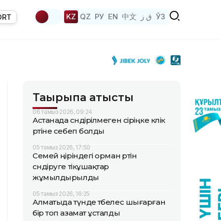
KZ
QZ
РУ
EN
中文
ق ز
ЎЗ
ORT
Тақырыпқа қатысты
06 тамыз 2026, 09:24
Астанада сөндірілмеген сіріңке көлік
өртіне себеп болды
05 тамыз 2026, 17:50
Семей өңіріндегі орман өртін
сөндіруге тікұшақтар
жұмылдырылды
05 тамыз 2026, 16:25
Алматыда түнде төбелес шығарған
бір топ азамат ұсталды