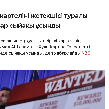
артелінің жетекшісі туралы
лар сыйақы ұсынды
сиканың ең қуатты есірткі картелінің
ымал АҚШ азаматы Хуан Карлос Гонсалесті
інде сыйақы ұсынды, деп хабарлайды
NBC