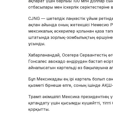
ақпарат үшін барлығы 100 млн доллар с
отбасылары мен іскерлік серіктестеріне 
CJNG — шетелдік лаңкестік ұйым ретінде 
ақпан айында оның жетекшісі Немесио Р
мексикалық әскерилер қолынан қаза тап
штатында зорлық-зомбылықтың өршуіне ә
ұсынды.
Хабарланғандай, Осегера Сервантестің 
Гонсалес авокадо өндіруден бастап есір
айналысатын картельді өз бақылауына ал
Бұл Мексикадағы ең ірі картель болып са
қызметі бірнеше елге, соның ішінде АҚШ
Трамп әкімшілігі Мексика президентінің 
қатаңдату үшін қысымды күшейтті, тіпті
қорқытты.