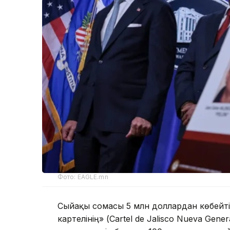
Фото: EAGLE.mn
Сыйақы сомасы 5 млн доллардан көбейтіл
картелінің» (Cartel de Jalisco Nueva Ge