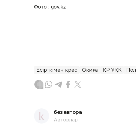
Фото
: gov.kz
Есірткімен күрес
Оқиға
ҚР ҰҚК
По
без автора
Авторлар