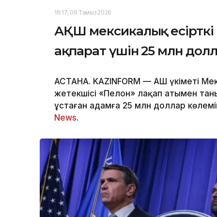
16:17, 06 Тамыз 2026
АҚШ мексикалық есірткі к
ақпарат үшін 25 млн дол
АСТАНА. KAZINFORM — АҚШ үкіметі Мек
жетекшісі «Пелон» лақап атымен тан
ұстаған адамға 25 млн доллар көлем
News
.