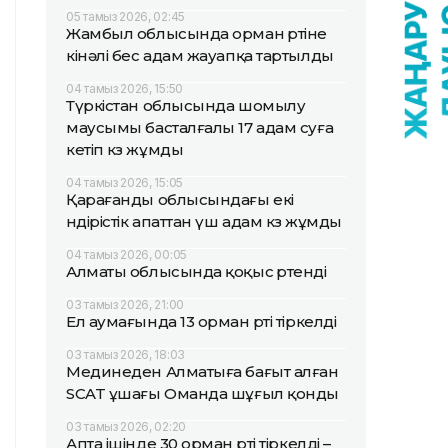
05 тамыз 2026, 02:45
Жамбыл облысында орман өртіне
кінәлі бес адам жауапқа тартылды
04 тамыз 2026, 15:50
Түркістан облысында шомылу
маусымы басталғалы 17 адам суға
кетіп көз жұмды
04 тамыз 2026, 15:05
Қарағанды облысындағы екі
өндірістік апаттан үш адам көз жұмды
04 тамыз 2026, 00:05
Алматы облысында қоқыс өртенді
03 тамыз 2026, 21:00
Ел аумағында 13 орман өрті тіркелді
03 тамыз 2026, 18:03
Мединеден Алматыға бағыт алған
SCAT ұшағы Оманда шұғыл қонды
03 тамыз 2026, 02:20
Апта ішінде 30 орман өрті тіркелді –