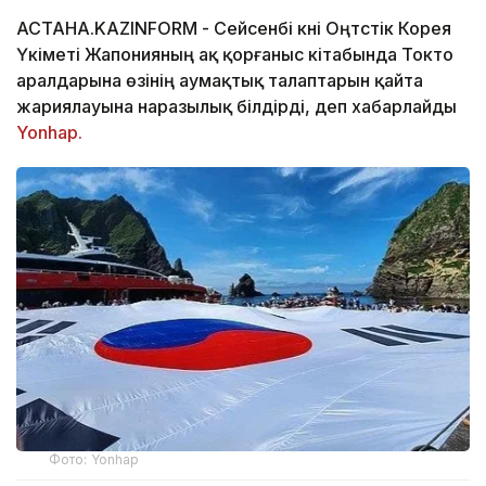
АСТАНА.KAZINFORM - Сейсенбі күні Оңтүстік Корея
Үкіметі Жапонияның ақ қорғаныс кітабында Токто
аралдарына өзінің аумақтық талаптарын қайта
жариялауына наразылық білдірді, деп хабарлайды
Yonhap.
Фото: Yonhap