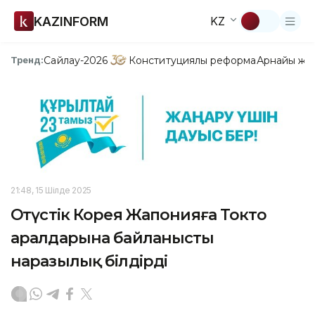
KAZINFORM
KZ
Сайлау-2026
Конституциялық реформа
Арнайы жо
Тренд:
21:48, 15 Шілде 2025
Оңтүстік Корея Жапонияға Токто
аралдарына байланысты
наразылық білдірді