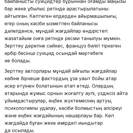
байланысты суицидтер бұрыннан қоғамдық маңызы
бар жеке құбылыс ретінде қарастырылатыны
айтылған. Көптеген елдерден айырмашылығы,
егер оның кәсіби қызметпен байланысы
дәлелденсе, мұндай жағдайлар өндірістегі
жазатайым оқиға ретінде ресми танылуы мүмкін.
Зерттеу дерегіне сәйкес, француз билігі тіркеген
әрбір бесінші суицид осындай мәртебеге
ие болады.
Зерттеу авторлары мұндай қайғылы жағдайлар
көбіне бірнеше фактордың ұзақ уақыт бойы қатар
әсер етуінен болатынын атап өтеді. Олардың
қатарында жұмыс орнын жоғалту қаупі, үздіксіз қайта
ұйымдастырулар, еңбек жүктемесінің артуы,
психологиялық қудалау, кәсіби болмыстың әлсіреуі
және еңбек жағдайының нашарлауы бар. Көп
жағдайда бұған жеке өмірдегі қиындықтар
да қосылады.