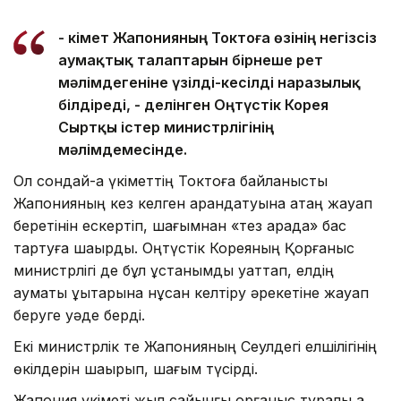
- Үкімет Жапонияның Токтоға өзінің негізсіз
аумақтық талаптарын бірнеше рет
мәлімдегеніне үзілді-кесілді наразылық
білдіреді, - делінген Оңтүстік Корея
Сыртқы істер министрлігінің
мәлімдемесінде.
Ол сондай-ақ үкіметтің Токтоға байланысты
Жапонияның кез келген арандатуына қатаң жауап
беретінін ескертіп, шағымнан «тез арада» бас
тартуға шақырды. Оңтүстік Кореяның Қорғаныс
министрлігі де бұл ұстанымды қуаттап, елдің
аумақтық құқықтарына нұқсан келтіру әрекетіне жауап
беруге уәде берді.
Екі министрлік те Жапонияның Сеулдегі елшілігінің
өкілдерін шақырып, шағым түсірді.
Жапония үкіметі жыл сайынғы қорғаныс туралы ақ