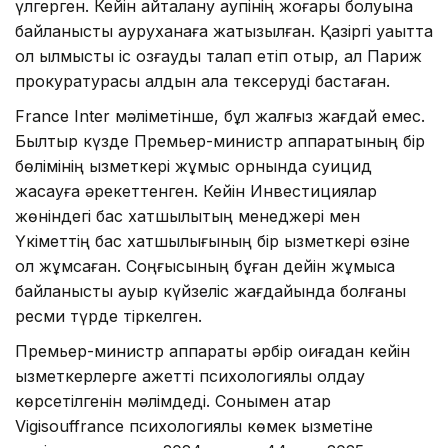
үлгерген. Кейін қайталану қаупінің жоғары болуына
байланысты ауруханаға жатқызылған. Қазіргі уақытта
ол қылмыстық іс қозғауды талап етіп отыр, ал Париж
прокуратурасы алдын ала тексеруді бастаған.
France Inter мәліметінше, бұл жалғыз жағдай емес.
Былтыр күзде Премьер-министр аппаратының бір
бөлімінің қызметкері жұмыс орнында суицид
жасауға әрекеттенген. Кейін Инвестициялар
жөніндегі бас хатшылықтың менеджері мен
Үкіметтің бас хатшылығының бір қызметкері өзіне
қол жұмсаған. Соңғысының бұған дейін жұмысқа
байланысты ауыр күйзеліс жағдайында болғаны
ресми түрде тіркелген.
Премьер-министр аппараты әрбір оқиғадан кейін
қызметкерлерге қажетті психологиялық қолдау
көрсетілгенін мәлімдеді. Сонымен қатар
Vigisouffrance психологиялық көмек қызметіне