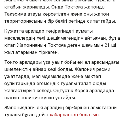
кітабын жариялады. Онда Токтоға жапондық
Такэсима атауы көрсетілген және оны жапон
территориясының бір бөлігі ретінде сипаттайды.
Құжатта аралдар төңірегіндегі аумақтық
мәселелердің «әлі шешілмегендігі» айтылған, бұл ақ
кітап Жапонияның Токтоға деген шағымын 21-ші
жыл қатарынан тіркеген.
Токто аралдары ұзақ уақыт бойы екі ел арасындағы
шиеленістің қайнар көзі болды. Жапония ресми
құжаттарда, мәлімдемелерде және мектеп
оқулықтарында егемендік туралы талап қоюды
жалғастырып келеді. Оңтүстік Корея аралдарда
шағын полиция күшін ұстайды.
Жапониядағы екі аралдың бір-бірінен алыстағаны
туралы бұған дейін
хабарланған болатын.