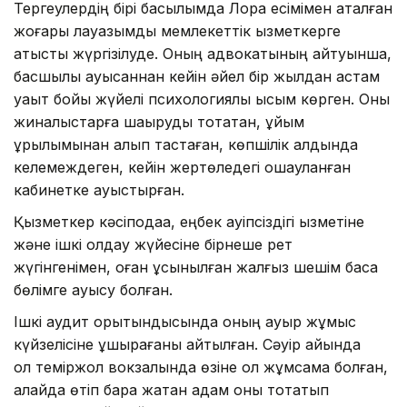
Тергеулердің бірі басылымда Лора есімімен аталған
жоғары лауазымды мемлекеттік қызметкерге
қатысты жүргізілуде. Оның адвокатының айтуынша,
басшылық ауысқаннан кейін әйел бір жылдан астам
уақыт бойы жүйелі психологиялық қысым көрген. Оны
жиналыстарға шақыруды тоқтатқан, ұйым
құрылымынан алып тастаған, көпшілік алдында
келемеждеген, кейін жертөледегі оқшауланған
кабинетке ауыстырған.
Қызметкер кәсіподаққа, еңбек қауіпсіздігі қызметіне
және ішкі қолдау жүйесіне бірнеше рет
жүгінгенімен, оған ұсынылған жалғыз шешім басқа
бөлімге ауысу болған.
Ішкі аудит қорытындысында оның ауыр жұмыс
күйзелісіне ұшырағаны айтылған. Сәуір айында
ол теміржол вокзалында өзіне қол жұмсамақ болған,
алайда өтіп бара жатқан адам оны тоқтатып