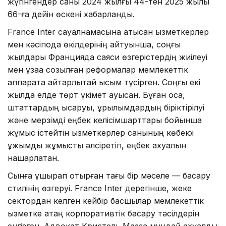
жүгінгендер саны 2024 жылғы 44-тен 2025 жылы
66-ға дейін өскені хабарланды.
France Inter сауалнамасына қатысқан қызметкерлер
мен кәсіподақ өкілдерінің айтуынша, соңғы
жылдары Францияда саяси өзгерістердің жиілеуі
мен ұзаққа созылған реформалар мемлекеттік
аппаратқа айтарлықтай қысым түсірген. Соңғы екі
жылда елде төрт үкімет ауысқан. Бұған қоса,
штаттардың қысқаруы, құрылымдардың біріктірілуі
және мерзімді еңбек келісімшарттары бойынша
жұмыс істейтін қызметкерлер санының көбеюі
ұжымдық жұмысты әлсіретіп, еңбек ахуалын
нашарлатқан.
Сынға ұшырап отырған тағы бір мәселе — басқару
стилінің өзгеруі. France Inter дерегінше, жеке
сектордан келген кейбір басшылар мемлекеттік
қызметке қатаң корпоративтік басқару тәсілдерін
енгізген. Адвокат Кристель Мазза мұндай ахуалды