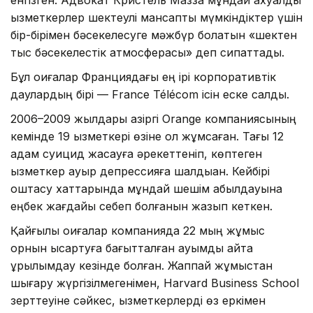
қызметкерлер шектеулі мансаптық мүмкіндіктер үшін
бір-бірімен бәсекелесуге мәжбүр болатын «шектен
тыс бәсекелестік атмосферасы» деп сипаттады.
Бұл оқиғалар Франциядағы ең ірі корпоративтік
даулардың бірі — France Télécom ісін еске салды.
2006–2009 жылдары қазіргі Orange компаниясының
кемінде 19 қызметкері өзіне қол жұмсаған. Тағы 12
адам суицид жасауға әрекеттеніп, көптеген
қызметкер ауыр депрессияға шалдыққан. Кейбірі
қоштасу хаттарында мұндай шешім қабылдауына
еңбек жағдайы себеп болғанын жазып кеткен.
Қайғылы оқиғалар компанияда 22 мың жұмыс
орнын қысқартуға бағытталған ауқымды қайта
құрылымдау кезінде болған. Жаппай жұмыстан
шығару жүргізілмегенімен, Harvard Business School
зерттеуіне сәйкес, қызметкерлерді өз еркімен