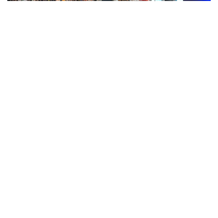
Фото: Берик Табынбаев/Kazinform
2025 жылдың қорытындысы бойынша Қытайдың
NEV экспорты 103,7%-ға артып, 2,615 млн
автокөлік болды. Бұл көрсеткіш елдің жалпы
экспорттық жеткізілімдерінің өсуіне негізгі серпін
берді.
Қытайлық автокөлік өндірушілері экспорт көлемін
ұлғайтып, нарықтағы географиясын кеңейтуді
жалғастыруды жоспарлап отыр.
GAC Group концерні 2026 жылдың алғашқы алты
айында өз брендімен шығарылған 121,5 мың