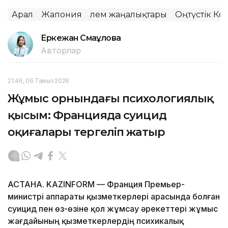
Арал
Жапония
Әлем жаңалықтары
Оңтүстік Ко
Еркежан Смағұлова
Авторлар
21:46, 06 Тамыз 2026
Жұмыс орнындағы психологиялық
қысым: Францияда суицид
оқиғалары тергеліп жатыр
АСТАНА. KAZINFORM — Франция Премьер-
министрі аппараты қызметкерлері арасында болған
суицид пен өз-өзіне қол жұмсау әрекеттері жұмыс
жағдайының қызметкерлердің психикалық