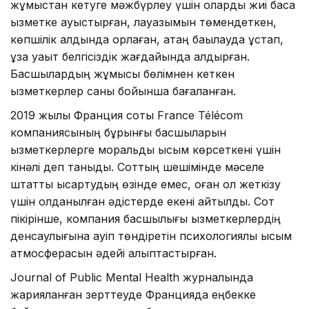
жұмыстан кетуге мәжбүрлеу үшін оларды жиі басқа
қызметке ауыстырған, лауазымын төмендеткен,
көпшілік алдында қорлаған, қатаң бақылауда ұстап,
ұзақ уақыт белгісіздік жағдайында қалдырған.
Басшылардың жұмысы бөлімнен кеткен
қызметкерлер саны бойынша бағаланған.
2019 жылы Франция соты France Télécom
компаниясының бұрынғы басшыларын
қызметкерлерге моральдық қысым көрсеткені үшін
кінәлі деп таныды. Соттың шешімінде мәселе
штатты қысқартудың өзінде емес, оған қол жеткізу
үшін қолданылған әдістерде екені айтылды. Сот
пікірінше, компания басшылығы қызметкерлердің
денсаулығына қауіп төндіретін психологиялық қысым
атмосферасын әдейі қалыптастырған.
Journal of Public Mental Health журналында
жарияланған зерттеуде Францияда еңбекке