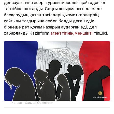
денсаулығына әсері туралы мәселені қайтадан күн
тәртібіне шығарды. Соңғы жиырма жылда елде
басқарудың қатаң тәсілдері қызметкерлердің
қайғылы тағдырына себеп болды деген күдік
бірнеше рет қоғам назарын аударған еді, деп
хабарлайды Kazinform
агенттігінің меншікті
тілшісі.
Коллаж: Canva / Qazinform