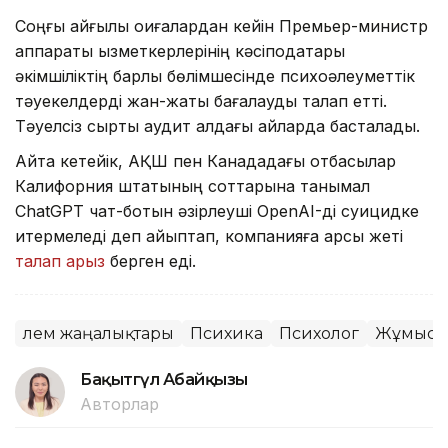
Соңғы қайғылы оқиғалардан кейін Премьер-министр
аппараты қызметкерлерінің кәсіподақтары
әкімшіліктің барлық бөлімшесінде психоәлеуметтік
тәуекелдерді жан-жақты бағалауды талап етті.
Тәуелсіз сыртқы аудит алдағы айларда басталады.
Айта кетейік, АҚШ пен Канададағы отбасылар
Калифорния штатының соттарына танымал
ChatGPT чат-ботын әзірлеуші OpenAI-ді суицидке
итермеледі деп айыптап, компанияға қарсы жеті
талап арыз
берген еді.
Әлем жаңалықтары
Психика
Психолог
Жұмыс
Бақытгүл Абайқызы
Авторлар