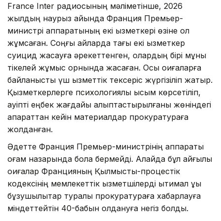
France Inter радиосының мәліметінше, 2026
жылдың наурыз айында Франция Премьер-
министрі аппаратының екі қызметкері өзіне қол
жұмсаған. Соңғы айларда тағы екі қызметкер
суицид жасауға әрекеттенген, олардың бірі мұны
тікелей жұмыс орнында жасаған. Осы оқиғаларға
байланысты үш қызметтік тексеріс жүргізіліп жатыр.
Қызметкерлерге психологиялық қысым көрсетіліп,
қауіпті еңбек жағдайы қалыптастырылғаны жөніндегі
ақпараттан кейін материалдар прокуратураға
жолданған.
Әдетте Франция Премьер-министрінің аппараты
қоғам назарында бола бермейді. Алайда бұл қайғылы
оқиғалар Францияның Қылмыстық-процестік
кодексінің мемлекеттік қызметшілерді ықтимал құқық
бұзушылықтар туралы прокуратураға хабарлауға
міндеттейтін 40-бабын қолдануға негіз болды.