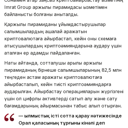
Imrat Group қаржылық пирамидасы қызметімен
байланысты болғаны анықталды.
Қаржылық пирамиданы ұйымдастырушылар
салымшылардың ақшалай қаражатын
криптовалютаға айырбастап, кейін оны схемаға
қатысушылардың криптоәмияндарына аудару үшін
аталған ер адамды пайдаланған.
Нақты айтқанда, сотталушы арқылы қаржылық
пирамиданың бірнеше салымшыларының 82,5 млн
теңгеден астам қаражаты криптовалютаға
айырбасталып, кейін тиісті криптоәмияндарға
аударылған. Айырбастау операцияларын жүргізгені
үшін ол цифрлық активтерді сатып алу және сату
бағамдарының айырмасынан табыс алып отырған.
— Қылмыстық істі сотта қарау нәтижесінде
Орал қаласының тұрғыны кінәлі деп