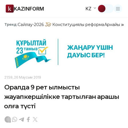
KAZINFORM
KZ
Сайлау-2026
Конституциялық реформа
Арнайы жо
Тренд:
21:59, 26 Маусым 2019
Оралда 9 рет қылмыстық
жауапкершілікке тартылған қарақшы
қолға түсті