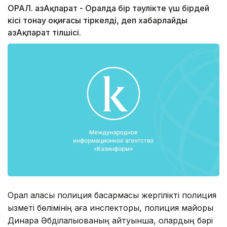
ОРАЛ. ҚазАқпарат - Оралда бір тәулікте үш бірдей
кісі тонау оқиғасы тіркелді, деп хабарлайды
ҚазАқпарат тілшісі.
Орал қаласы полиция басқармасы жергілікті полиция
қызметі бөлімінің аға инспекторы, полиция майоры
Динара Әбділқалықованың айтуынша, олардың бәрі