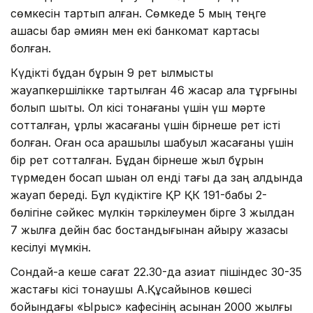
сөмкесін тартып алған. Сөмкеде 5 мың теңге
ақшасы бар әмиян мен екі банкомат картасы
болған.
Күдікті бұдан бұрын 9 рет қылмыстық
жауапкершілікке тартылған 46 жасар қала тұрғыны
болып шықты. Ол кісі тонағаны үшін үш мәрте
сотталған, ұрлық жасағаны үшін бірнеше рет істі
болған. Оған қоса қарақшылық шабуыл жасағаны үшін
бір рет сотталған. Бұдан бірнеше жыл бұрын
түрмеден босап шыққан ол енді тағы да заң алдында
жауап береді. Бұл күдіктіге ҚР ҚК 191-бабы 2-
бөлігіне сәйкес мүлкін тәркілеумен бірге 3 жылдан
7 жылға дейін бас бостандығынан айыру жазасы
кесілуі мүмкін.
Сондай-ақ кеше сағат 22.30-да азиат пішіндес 30-35
жастағы кісі тонаушы А.Құсайынов көшесі
бойындағы «Ырыс» кафесінің қасынан 2000 жылғы