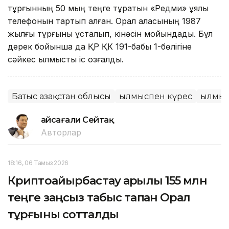
тұрғынның 50 мың теңге тұратын «Редми» ұялы
телефонын тартып алған. Орал қаласының 1987
жылғы тұрғыны ұсталып, кінәсін мойындады. Бұл
дерек бойынша да ҚР ҚК 191-бабы 1-бөлігіне
сәйкес қылмыстық іс қозғалды.
Батыс Қазақстан облысы
Қылмыспен күрес
Қылмы
Ғайсағали Сейтақ
Авторлар
18:16, 06 Тамыз 2026
Криптоайырбастау арқылы 155 млн
теңге заңсыз табыс тапқан Орал
тұрғыны сотталды