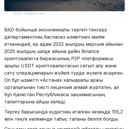
Фото: freepik.com
БҚО бойынша экономикалық тергеп-тексеру
департаментінің баспасөз қызметінен мәлім
еткеніндей, ер адам 2022 жылдың маусым айынан
2025 жылдың шілде айына дейін Binance
криптовалюта биржасының P2P платформасы
арқылы USDT криптовалютасын сатып алу және
сату операцияларын жүйелі түрде жүзеге асырған.
Ол бұл қызметті «Астана» халықаралық қаржы
орталығынан тиісті лицензия алмай жүргізген, ал
бұл Қазақстан Республикасы заңнамасының
талаптарына қайшы келеді.
Тергеу барысында күдіктінің аталған кезеңде 155,2
млн теңге көлемінде табыс тапқаны белгілі болды.
Сонымен қатар заңсыз криптоайырбастау қызметінің