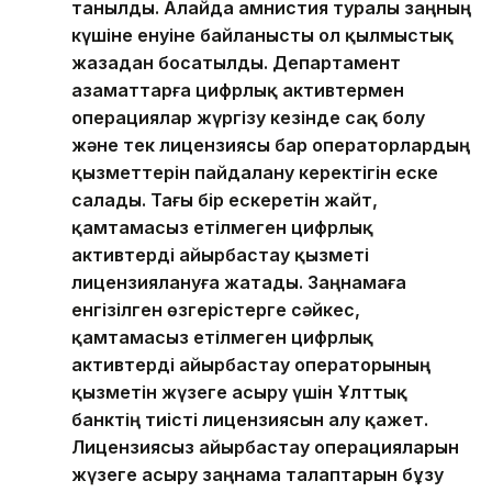
танылды. Алайда амнистия туралы заңның
күшіне енуіне байланысты ол қылмыстық
жазадан босатылды. Департамент
азаматтарға цифрлық активтермен
операциялар жүргізу кезінде сақ болу
және тек лицензиясы бар операторлардың
қызметтерін пайдалану керектігін еске
салады. Тағы бір ескеретін жайт,
қамтамасыз етілмеген цифрлық
активтерді айырбастау қызметі
лицензиялануға жатады. Заңнамаға
енгізілген өзгерістерге сәйкес,
қамтамасыз етілмеген цифрлық
активтерді айырбастау операторының
қызметін жүзеге асыру үшін Ұлттық
банктің тиісті лицензиясын алу қажет.
Лицензиясыз айырбастау операцияларын
жүзеге асыру заңнама талаптарын бұзу