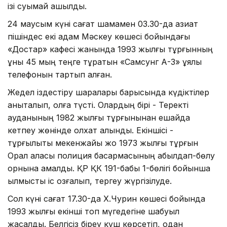
ізі суымай ашылды.
24 маусым күні сағат шамамен 03.30-да азиат
пішіндес екі адам Мәскеу көшесі бойындағы
«Достар» кафесі жанында 1993 жылғы тұрғынның
құны 45 мың теңге тұратын «Самсунг А-3» ұялы
телефонын тартып алған.
Жедел іздестіру шаралары барысында күдіктілер
анықталып, қолға түсті. Олардың бірі - Теректі
ауданының 1982 жылғы тұрғынынан ешқайда
кетпеу жөнінде қолхат алынды. Екіншісі -
тұрғылықты мекенжайы жоқ 1973 жылғы тұрғын
Орал қаласы полиция басқармасының қабылдап-бөлу
орнына қамалды. ҚР ҚК 191-бабы 1-бөлігі бойынша
қылмыстық іс қозғалып, тергеу жүргізілуде.
Сол күні сағат 17.30-да Х.Чурин көшесі бойында
1993 жылғы екінші топ мүгедегіне шабуыл
жасалды. Белгісіз біреу күш көрсетіп, одан