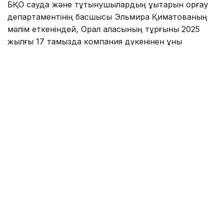
БҚО сауда және тұтынушылардың құқықтарын қорғау
департаментінің басшысы Эльмира Қиматованың
мәлім еткеніндей, Орал қаласының тұрғыны 2025
жылғы 17 тамызда компания дүкенінен құны
174,990 мың теңге тұратын кір жуатын машина
сатып алған.
Эльмира Нұрқызының сөзіне қарағанда, кір жуатын
машина күрделі жөндеу жүргізілген жаңа үйдегі
пәтердің ас үйіне орнатылған. Сол жылы 11
қыркүйекте пәтерде өрт болған. Өрт-техникалық
сараптама қорытындысына сәйкес от кір жуатын
машинадан шыққан.
Салдарынан пәтерге, сондай-ақ дүние-мүлікке
залал келтірілген. Әділет министрлігі сот
сараптамалары орталығының қорытындысына
сәйкес қалпына келтіру-жөндеу құны 7 млн 857,676
мың теңгеге бағаланған.