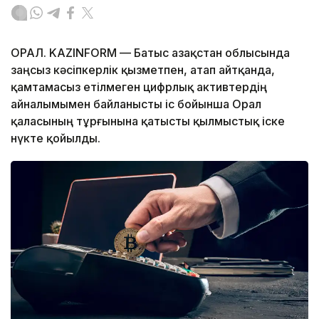
ОРАЛ. KAZINFORM — Батыс Қазақстан облысында
заңсыз кәсіпкерлік қызметпен, атап айтқанда,
қамтамасыз етілмеген цифрлық активтердің
айналымымен байланысты іс бойынша Орал
қаласының тұрғынына қатысты қылмыстық іске
нүкте қойылды.