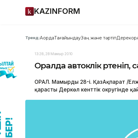
KAZINFORM
Ақорда
Тағайындау
Заң және тәртіп
Дерекқор
Тренд:
13:28, 28 Мамыр 2010
Оралда автокөлік өртеніп, 
ОРАЛ. Мамырдың 28-і. ҚазАқпарат /Ел
қарасты Деркөл кенттік округінде қа