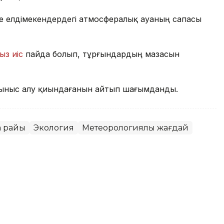
де елдімекендердегі атмосфералық ауаның сапасы
ыз иіс
пайда болып, тұрғындардың мазасын
ыныс алу қиындағанын айтып шағымданды.
а райы
Экология
Метеорологиялық жағдай