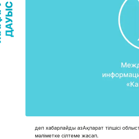
деп хабарлайды ҚазАқпарат тілшісі облы
мәліметке сілтеме жасап.