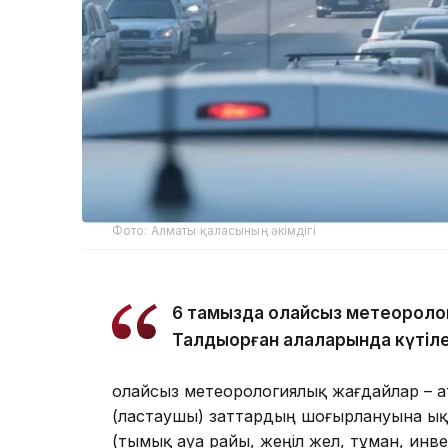
Фото: Алматы қаласының әкімдігі
6 тамызда қолайсыз метеороло
Талдықорған қалаларында күтіле
Қолайсыз метеорологиялық жағдайлар – 
(ластаушы) заттардың шоғырлануына ық
(тымық ауа райы, жеңіл жел, тұман, инв