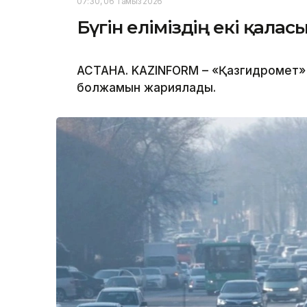
07:30, 06 Тамыз 2026
Бүгін еліміздің екі қала
АСТАНА. KAZINFORM – «Қазгидромет» 
болжамын жариялады.