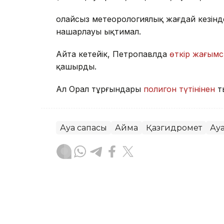
Қолайсыз метеорологиялық жағдай кезін
нашарлауы ықтимал.
Айта кетейік, Петропавлда
өткір жағымс
қашырды.
Ал Орал тұрғындары
полигон түтінінен
т
Ауа сапасы
Аймақ
Қазгидромет
Ау
Жасұлан Бақытбекұлы
Авторлар