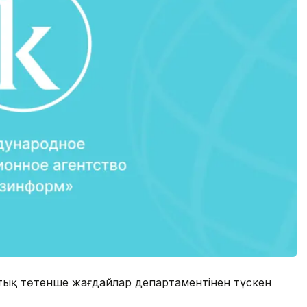
стық төтенше жағдайлар департаментінен түскен