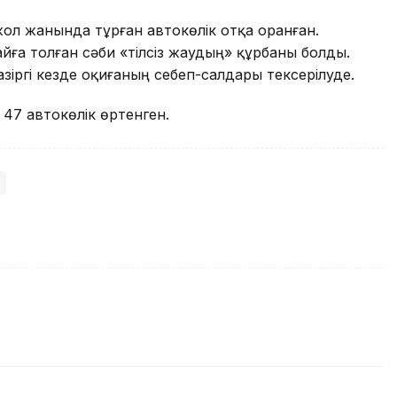
л жанында тұрған автокөлік отқа оранған.
з айға толған сәби «тілсіз жаудың» құрбаны болды.
азіргі кезде оқиғаның себеп-салдары тексерілуде.
47 автокөлік өртенген.