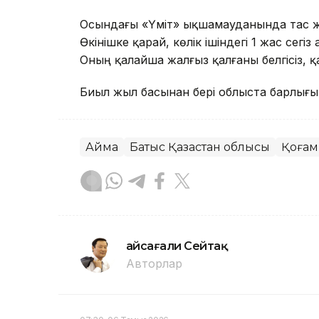
Осындағы «Үміт» ықшамауданында тас жо
Өкінішке қарай, көлік ішіндегі 1 жас сегі
Оның қалайша жалғыз қалғаны белгісіз, қ
Биыл жыл басынан бері облыста барлығы 
Аймақ
Батыс Қазақстан облысы
Қоғам
Ғайсағали Сейтақ
Авторлар