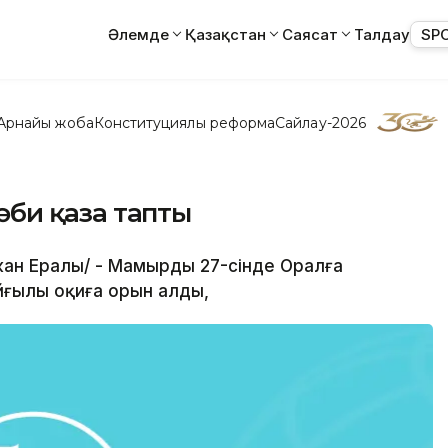
Әлемде
Қазақстан
Саясат
Талдау
SP
Арнайы жоба
Конституциялық реформа
Сайлау-2026
сәби қаза тапты
жан Ералы/ - Мамырдың 27-сінде Оралға
йғылы оқиға орын алды,