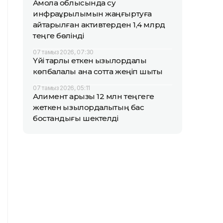
Ақмола облысында су
инфрақұрылымын жаңғыртуға
қайтарылған активтерден 1,4 млрд
теңге бөлінді
07 тамыз 2026, 07:30
Үйі тарлық еткен қызылордалық
көпбалалы ана сотта жеңіп шықты
07 тамыз 2026, 05:11
Алимент қарызы 12 млн теңгеге
жеткен қызылордалықтың бас
бостандығы шектелді