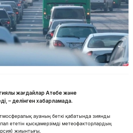
гиялық жағдайлар Ақтөбе және
ді, – делінген хабарламада.
атмосфералық ауаның беткі қабатында зиянды
пал ететін қысқамерзімді метеофакторлардың
ерсия) жиынтығы.