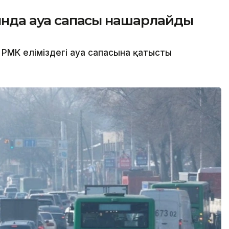
сында ауа сапасы нашарлайды
РМК еліміздегі ауа сапасына қатысты