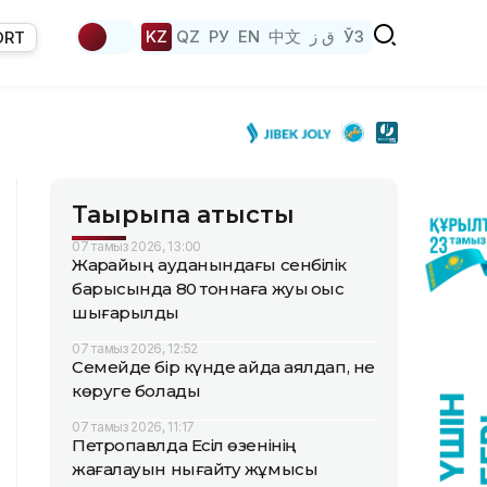
KZ
QZ
РУ
EN
中文
ق ز
ЎЗ
ORT
Тақырыпқа қатысты
07 тамыз 2026, 13:00
Жарқайың ауданындағы сенбілік
барысында 80 тоннаға жуық қоқыс
шығарылды
07 тамыз 2026, 12:52
Семейде бір күнде қайда аялдап, не
көруге болады
07 тамыз 2026, 11:17
Петропавлда Есіл өзенінің
жағалауын нығайту жұмысы