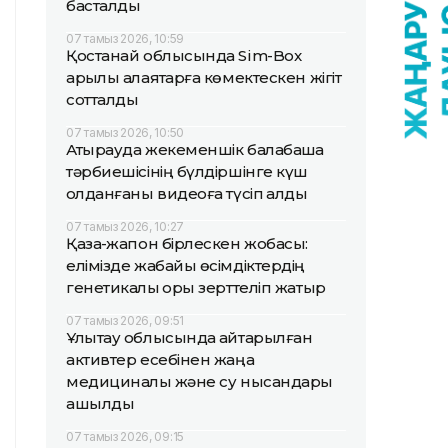
басталды
07 тамыз 2026, 10:59
Қостанай облысында Sim-Box
арқылы алаяқтарға көмектескен жігіт
сотталды
07 тамыз 2026, 10:50
Атырауда жекеменшік балабақша
тәрбиешісінің бүлдіршінге күш
қолданғаны видеоға түсіп қалды
07 тамыз 2026, 10:27
Қазақ-жапон бірлескен жобасы:
елімізде жабайы өсімдіктердің
генетикалық қоры зерттеліп жатыр
07 тамыз 2026, 09:51
Ұлытау облысында қайтарылған
активтер есебінен жаңа
медициналық және су нысандары
ашылды
07 тамыз 2026, 09:15