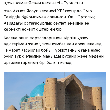
Қожа Ахмет Ясауи кесенесі – Түркістан
Қожа Ахмет Ясауи кесенесі XIV ғасырда Әмір
Темірдің бұйрығымен салынған. Ол – Орталық
Азиядағы ортағасырлық сәулет өнерінің ең
көрнекті ескерткіштерінің бірі.
Кесене алып порталдарымен, кірпіш қалау
әдістерімен және үлкен күмбезімен ерекшеленеді.
Ғимарат ғасырлар бойы Түркістанның ғана емес,
бүкіл түркі әлемінің маңызды рухани және мәдени
орталықтарының бірі болып келеді.