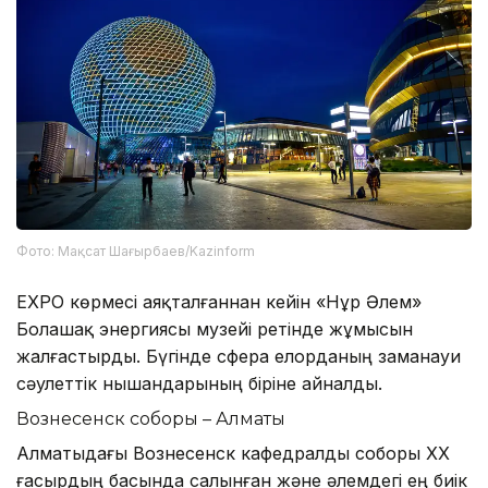
Фото: Мақсат Шағырбаев/Kazinform
EXPO көрмесі аяқталғаннан кейін «Нұр Әлем»
Болашақ энергиясы музейі ретінде жұмысын
жалғастырды. Бүгінде сфера елорданың заманауи
сәулеттік нышандарының біріне айналды.
Вознесенск соборы – Алматы
Алматыдағы Вознесенск кафедралды соборы ХХ
ғасырдың басында салынған және әлемдегі ең биік