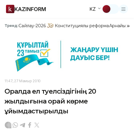
KAZINFORM
KZ
Сайлау-2026
Конституциялық реформа
Арнайы жо
Тренд:
11:47, 27 Мамыр 2010
Оралда ел тәуелсіздігінің 20
жылдығына орай көрме
ұйымдастырылды