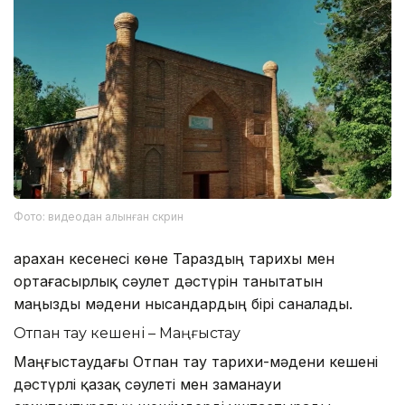
Фото: видеодан алынған скрин
Қарахан кесенесі көне Тараздың тарихы мен
ортағасырлық сәулет дәстүрін танытатын
маңызды мәдени нысандардың бірі саналады.
Отпан тау кешені – Маңғыстау
Маңғыстаудағы Отпан тау тарихи-мәдени кешені
дәстүрлі қазақ сәулеті мен заманауи