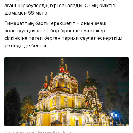
ағаш шіркеулердің бірі саналады. Оның биіктігі
шамамен 56 метр.
Ғимараттың басты ерекшелігі – оның ағаш
конструкциясы. Собор бірнеше күшті жер
сілкінісіне төтеп берген тарихи сәулет ескерткіші
ретінде де белгілі.
Фото: Александр Павский/ Kazinform