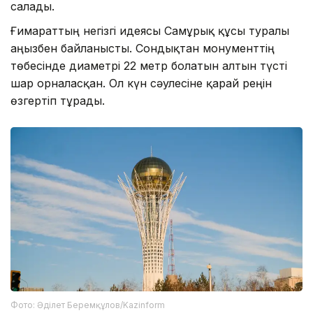
салады.
Ғимараттың негізгі идеясы Самұрық құсы туралы
аңызбен байланысты. Сондықтан монументтің
төбесінде диаметрі 22 метр болатын алтын түсті
шар орналасқан. Ол күн сәулесіне қарай реңін
өзгертіп тұрады.
Фото: Әділет Беремқұлов/Kazinform