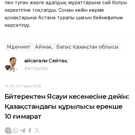
пен туған жерге адалдық мұраттарына сай болуы
керектігіне тоқталды. Сонан кейін көрме
қонақтарына Астана туралы шағын бейнефильм
көрсетілді.
Мәдениет
Аймақ
Батыс Қазақстан облысы
Ғайсағали Сейтақ
Авторлар
14:38, 09 Тамыз 2026
Бәйтеректен Ясауи кесенесіне дейін:
Қазақстандағы құрылысы ерекше
10 ғимарат