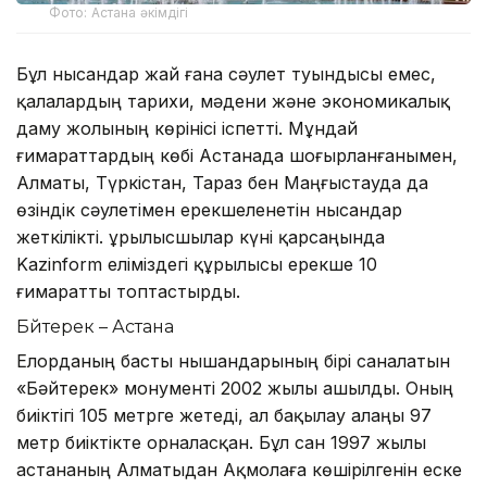
Фото: Астана әкімдігі
Бұл нысандар жай ғана сәулет туындысы емес,
қалалардың тарихи, мәдени және экономикалық
даму жолының көрінісі іспетті. Мұндай
ғимараттардың көбі Астанада шоғырланғанымен,
Алматы, Түркістан, Тараз бен Маңғыстауда да
өзіндік сәулетімен ерекшеленетін нысандар
жеткілікті. Құрылысшылар күні қарсаңында
Kazinform еліміздегі құрылысы ерекше 10
ғимаратты топтастырды.
Бәйтерек – Астана
Елорданың басты нышандарының бірі саналатын
«Бәйтерек» монументі 2002 жылы ашылды. Оның
биіктігі 105 метрге жетеді, ал бақылау алаңы 97
метр биіктікте орналасқан. Бұл сан 1997 жылы
астананың Алматыдан Ақмолаға көшірілгенін еске