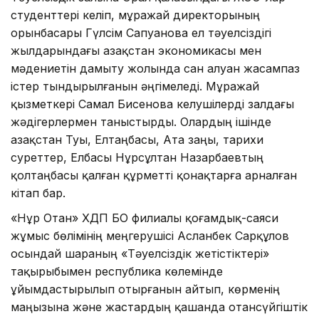
студенттері келіп, мұражай директорының
орынбасары Гүлсім Сапуанова ел тәуелсіздігі
жылдарындағы Қазақстан экономикасы мен
мәдениетін дамыту жолында сан алуан жасампаз
істер тындырылғанын әңгімеледі. Мұражай
қызметкері Самал Бисенова келушілерді залдағы
жәдігерлермен таныстырды. Олардың ішінде
Қазақстан Туы, Елтаңбасы, Ата заңы, тарихи
суреттер, Елбасы Нұрсұлтан Назарбаевтың
қолтаңбасы қалған құрметті қонақтарға арналған
кітап бар.
«Нұр Отан» ХДП БҚО филиалы қоғамдық-саяси
жұмыс бөлімінің меңгерушісі Асланбек Сарқұлов
осындай шараның «Тәуелсіздік жетістіктері»
тақырыбымен республика көлемінде
ұйымдастырылып отырғанын айтып, көрменің
маңызына және жастардың қашанда отансүйгіштік