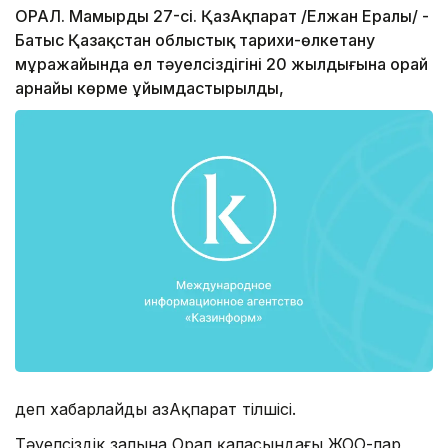
ОРАЛ. Мамырдың 27-сі. ҚазАқпарат /Елжан Ералы/ -
Батыс Қазақстан облыстық тарихи-өлкетану
мұражайында ел тәуелсіздігінің 20 жылдығына орай
арнайы көрме ұйымдастырылды,
деп хабарлайды ҚазАқпарат тілшісі.
Тәуелсіздік залына Орал қаласындағы ЖОО-лар