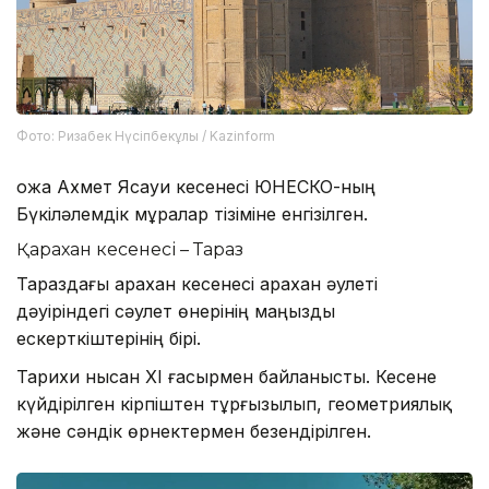
Фото: Ризабек Нүсіпбекұлы / Kazinform
Қожа Ахмет Ясауи кесенесі ЮНЕСКО-ның
Бүкіләлемдік мұралар тізіміне енгізілген.
Қарахан кесенесі – Тараз
Тараздағы Қарахан кесенесі Қарахан әулеті
дәуіріндегі сәулет өнерінің маңызды
ескерткіштерінің бірі.
Тарихи нысан XI ғасырмен байланысты. Кесене
күйдірілген кірпіштен тұрғызылып, геометриялық
және сәндік өрнектермен безендірілген.