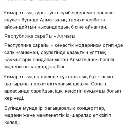
Ғимараттың түрлі түсті күмбездері мен ерекше
сәулеті бүгінде Алматының тарихи келбетін
айқындайтын нысандардың біріне айналған.
Республика сарайы – Алматы
Республика сарайы – кеңестік модернизм стилінде
салынғанымен, сәулетінде қазақтың ұлттық
нақыштары пайдаланылған Алматыдағы белгілі
мәдени нысандардың бірі.
Ғимараттың ең ерекше тұстарының бірі – алып
шатырының архитектуралық шешімі. Соның
арқасында сарайдың ішкі кеңістігі ауқымды болып
көрінеді.
Бүгінде мұнда ірі халықаралық концерттер,
мәдени және мемлекеттік іс-шаралар өткізіліп
келеді.