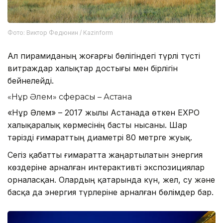
Фото: Виктор Федюнин / Kazinform
Ал пирамиданың жоғарғы бөлігіндегі түрлі түсті
витраждар халықтар достығы мен бірлігін
бейнелейді.
«Нұр Әлем» сферасы – Астана
«Нұр Әлем» – 2017 жылы Астанада өткен EXPO
халықаралық көрмесінің басты нысаны. Шар
тәрізді ғимараттың диаметрі 80 метрге жуық.
Сегіз қабатты ғимаратта жаңартылатын энергия
көздеріне арналған интерактивті экспозициялар
орналасқан. Олардың қатарында күн, жел, су және
басқа да энергия түрлеріне арналған бөлімдер бар.