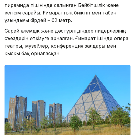
пирамида пішінінде салынған Бейбітшілік және
келісім сарайы. Ғимараттың биіктігі мен табан
ұзындығы бірдей – 62 метр.
Сарай әлемдік және дәстүрлі діндер лидерлерінің
съездерін өткізуге арналған. Ғимарат ішінде опера
театры, музейлер, конференция залдары мен
қысқы бақ орналасқан.