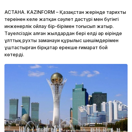
АСТАНА. KAZINFORM – Қазақстан жерінде тарихтың
тереңінен келе жатқан сәулет дәстүрі мен бүгінгі
инженерлік ойлау бір-бірімен тоғысып жатыр.
Тәуелсіздік алған жылдардан бері елдің әр өңірінде
ұлттық рухты заманауи құрылыс шешімдерімен
ұштастырған бірқатар ерекше ғимарат бой
көтерді.