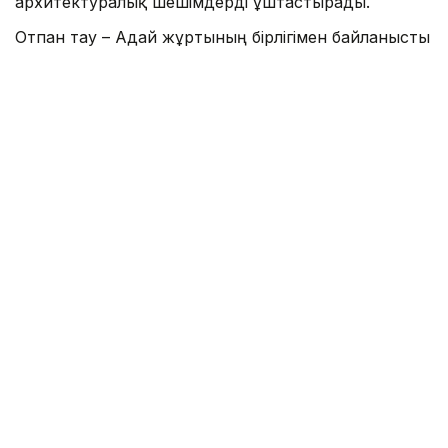
архитектуралық шешімдерді ұштастырады.
Отпан тау – Адай жұртының бірлігімен байланысты
тарихи әрі рухани орындардың бірі. Кешеннің
басты нысандарының қатарында Адай атаға
арналған ескерткіш бар.
Фото: Маңғыстау өңірлік коммуникация қызметі