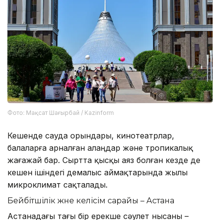
Фото: Мақсат Шағырбай / Kazinform
Кешенде сауда орындары, кинотеатрлар,
балаларға арналған алаңдар және тропикалық
жағажай бар. Сыртта қысқы аяз болған кезде де
кешен ішіндегі демалыс аймақтарында жылы
микроклимат сақталады.
Бейбітшілік және келісім сарайы – Астана
Астанадағы тағы бір ерекше сәулет нысаны –