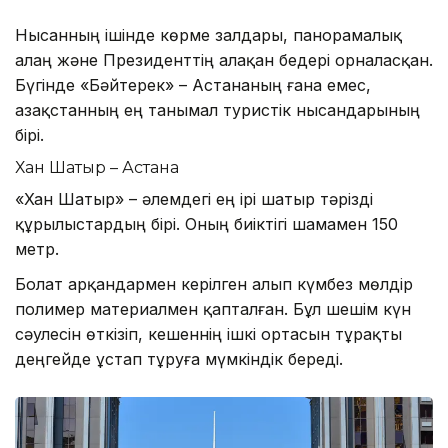
Нысанның ішінде көрме залдары, панорамалық
алаң және Президенттің алақан бедері орналасқан.
Бүгінде «Бәйтерек» – Астананың ғана емес,
Қазақстанның ең танымал туристік нысандарының
бірі.
Хан Шатыр – Астана
«Хан Шатыр» – әлемдегі ең ірі шатыр тәрізді
құрылыстардың бірі. Оның биіктігі шамамен 150
метр.
Болат арқандармен керілген алып күмбез мөлдір
полимер материалмен қапталған. Бұл шешім күн
сәулесін өткізіп, кешеннің ішкі ортасын тұрақты
деңгейде ұстап тұруға мүмкіндік береді.