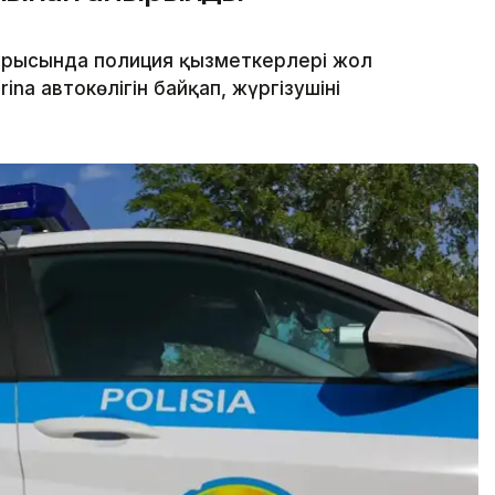
арысында полиция қызметкерлері жол
na автокөлігін байқап, жүргізушіні