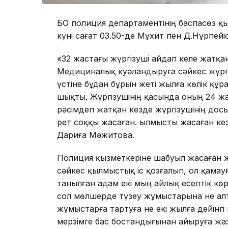
БҚО полиция департаментінің баспасөз қы
күні сағат 03.50-де Мұхит пен Д.Нұрпей
«32 жастағы жүргізуші айдап келе жатқан
Медициналық куәландыруға сәйкес жүргі
үстіне бұдан бұрын жеті жылға көлік құ
шықты. Жүргізушінің қасында оның 24 жа
рәсімдеп жатқан кезде жүргізушінің до
рет соққы жасаған. Қылмысты жасаған ке
Дариға Мәжитова.
Полиция қызметкеріне шабуыл жасаған жо
сәйкес қылмыстық іс қозғалып, ол қама
танылған адам екі мың айлық есептік кө
сол мөлшерде түзеу жұмыстарына не алты
жұмыстарға тартуға не екі жылға дейінгі
мерзімге бас бостандығынан айыруға жа