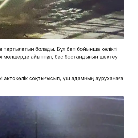
қа тартылатын болады. Бұл бап бойынша көлікті
ірі мөлшерде айыппұл, бас бостандығын шектеу
екі актокөлік соқтығысып, үш адамның ауруханаға