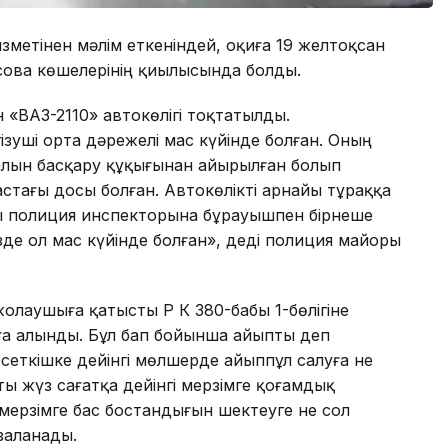
зметінен мәлім еткеніндей, оқиға 19 желтоқсан
ісова көшелерінің қиылысында болды.
 «ВАЗ-2110» автокөлігі тоқтатылды.
зуші орта дәрежелі мас күйінде болған. Оның
ралын басқару құқығынан айырылған болып
стағы досы болған. Автокөлікті арнайы тұраққа
сы полиция инспекторына бұрауышпен бірнеше
зде ол мас күйінде болған», деді полиция майоры
лаушыға қатысты ҚР ҚК 380-бабы 1-бөлігіне
уға алынды. Бұл бап бойынша айыпты деп
рсеткiшке дейiнгi мөлшерде айыппұл салуға не
 жүз сағатқа дейінгі мерзімге қоғамдық
 мерзімге бас бостандығын шектеуге не сол
заланады.