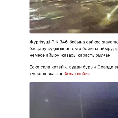
Жүргізуші ҚР ҚК 346-бабына сәйкес жауап
басқару құқығынан өмір бойына айыру, 
немесе айыру жазасы қарастырылған.
Еске сала кетейік, бұдан бұрын Оралда 
түскенін жазған
болатынбыз.