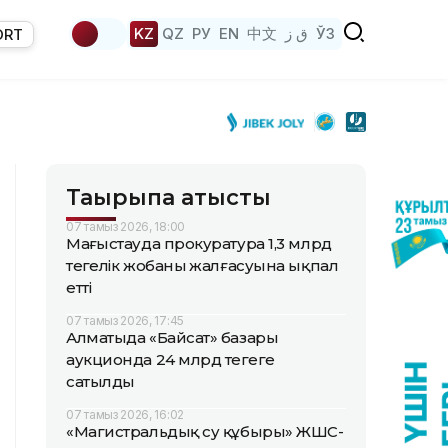
KZ
QZ
РУ
EN
中文
ق ز
ЎЗ
ORT
Тақырыпқа қатысты
07 тамыз 2026, 18:00
Маңғыстауда прокуратура 1,3 млрд
теңгелік жобаның жалғасуына ықпал
етті
07 тамыз 2026, 17:45
Алматыда «Байсат» базары
аукционда 24 млрд теңгеге
сатылды
07 тамыз 2026, 16:02
«Магистральдық су құбыры» ЖШС-