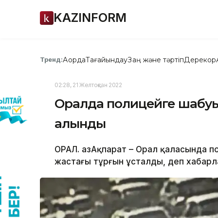
KAZINFORM
Ақорда
Тағайындау
Заң және тәртіп
Дерекқор
Тренд:
02:28, 21 Желтоқсан 2022
Оралда полицейге шабуыл
алынды
ОРАЛ. ҚазАқпарат – Орал қаласында п
жастағы тұрғын ұсталды, деп хабарла