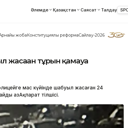
Әлемде
Қазақстан
Саясат
Талдау
SP
Арнайы жоба
Конституциялық реформа
Сайлау-2026
 жасаған тұрғын қамауға
олицейге мас күйінде шабуыл жасаған 24
йды ҚазАқпарат тілшісі.