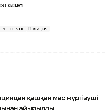
сөз қызметі
рес
Қылмыс
Полиция
циядан қашқан мас жүргізуші
қығынан айырылды