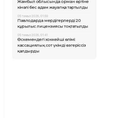
Жамбыл облысында орман өртіне
кінәлі бес адам жауапқа тартылды
05 тамыз 2026, 01:59
Павлодарда мердігерлердің 20
құрылыс лицензиясы тоқтатылды
05 тамыз 2026, 01:41
Өскемендегі хоккейші өлімі:
кассациялық сот үкімді өзгеріссіз
қалдырды