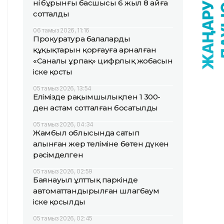
нің бұрынғы басшысы 6 жыл 8 айға
сотталды
06 тамыз 2026, 11:16
Прокуратура балалардың
құқықтарын қорғауға арналған
«Саналы ұрпақ» цифрлық жобасын
іске қосты
05 тамыз 2026, 13:54
Елімізде рақымшылықпен 1 300-
ден астам сотталған босатылды
05 тамыз 2026, 04:34
Жамбыл облысында сатып
алынған жер теліміне бөтен дүкен
рәсімделген
05 тамыз 2026, 02:59
Баянауыл ұлттық паркінде
автоматтандырылған шлагбаум
іске қосылды
05 тамыз 2026, 02:45