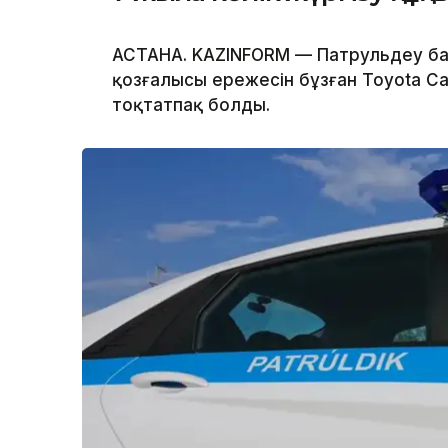
АСТАНА. KAZINFORM — Патрульдеу б
қозғалысы ережесін бұзған Toyota Cari
тоқтатпақ болды.