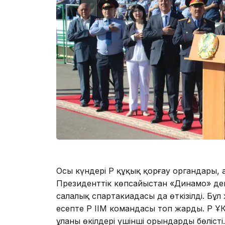
Осы күндері ҚР құқық қорғау органдары
Президенттік көпсайыстан «Динамо» де
салалық спартакиадасы да өткізілді. Бұ
есепте ҚР ІІМ командасы топ жарды. ҚР ҰҚ
ұланы өкілдері үшінші орындарды бөлісті