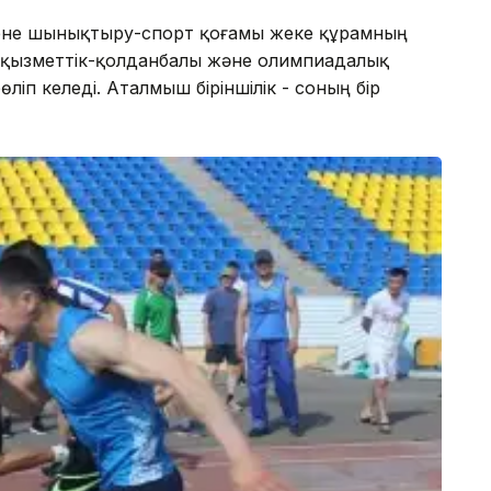
» дене шынықтыру-спорт қоғамы жеке құрамның
 қызметтік-қолданбалы және олимпиадалық
ліп келеді. Аталмыш біріншілік - соның бір