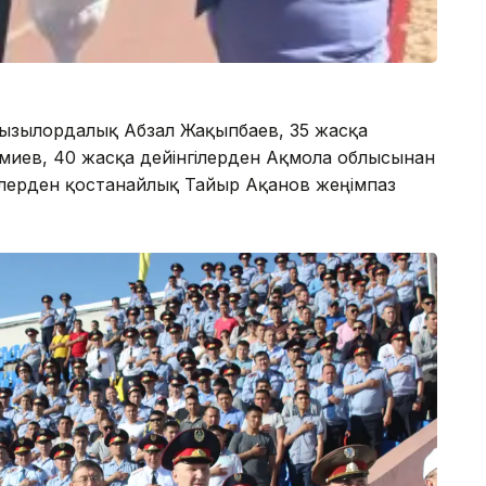
қызылордалық Абзал Жақыпбаев, 35 жасқа
амиев, 40 жасқа дейінгілерден Ақмола облысынан
гілерден қостанайлық Тайыр Ақанов жеңімпаз