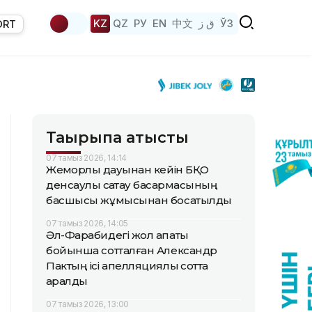
KZ
QZ
РУ
EN
中文
ق ز
ЎЗ
ORT
Тақырыпқа қатысты
07 тамыз 2026, 14:14
Жемқорлық дауынан кейін БҚО
денсаулық сақтау басқармасының
басшысы жұмысынан босатылды
07 тамыз 2026, 14:05
Әл-Фарабидегі жол апаты
бойынша сотталған Александр
Пактың ісі апелляциялық сотта
қаралды
07 тамыз 2026, 13:00