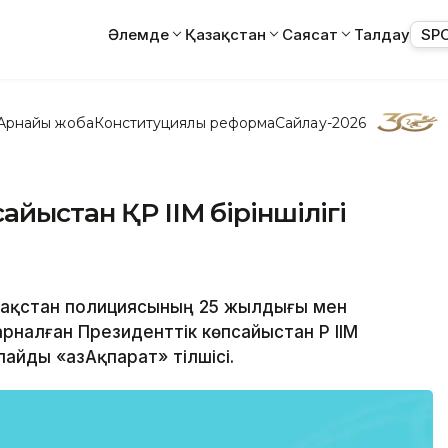
Әлемде
Қазақстан
Саясат
Талдау
SP
Арнайы жоба
Конституциялық реформа
Сайлау-2026
айыстан ҚР ІІМ біріншілігі
Қазақстан полициясының 25 жылдығы мен
налған Президенттік көпсайыстан ҚР ІІМ
айды «ҚазАқпарат» тілшісі.