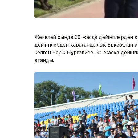
Жекелей сында 30 жасқа дейінгілерден 
дейінгілерден қарағандылық Еркебұлан Қ
келген Берік Нұрғалиев, 45 жасқа дейін
атанды.