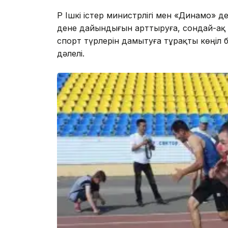
ҚР Ішкі істер министрлігі мен «Динамо
дене дайындығын арттыруға, сондай-ақ
спорт түрлерін дамытуға тұрақты көңіл бө
дәлелі.