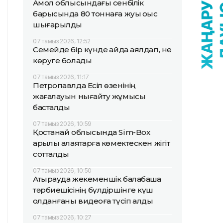
Ақмол облысындағы сенбілік
барысында 80 тоннаға жуық қоқыс
шығарылды
07 тамыз 2026, 12:52
Семейде бір күнде қайда аялдап, не
көруге болады
07 тамыз 2026, 11:17
Петропавлда Есіл өзенінің
жағалауын нығайту жұмысы
басталды
07 тамыз 2026, 10:59
Қостанай облысында Sim-Box
арқылы алаяқтарға көмектескен жігіт
сотталды
07 тамыз 2026, 10:50
Атырауда жекеменшік балабақша
тәрбиешісінің бүлдіршінге күш
қолданғаны видеоға түсіп қалды
07 тамыз 2026, 10:27