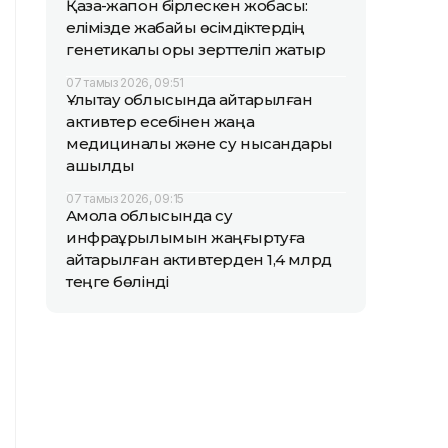
Қазақ-жапон бірлескен жобасы:
елімізде жабайы өсімдіктердің
генетикалық қоры зерттеліп жатыр
07 тамыз 2026, 09:51
Ұлытау облысында қайтарылған
активтер есебінен жаңа
медициналық және су нысандары
ашылды
07 тамыз 2026, 09:15
Ақмола облысында су
инфрақұрылымын жаңғыртуға
қайтарылған активтерден 1,4 млрд
теңге бөлінді