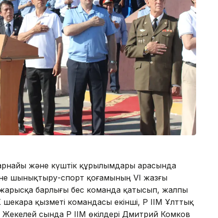
, арнайы және күштік құрылымдары арасында
не шынықтыру-спорт қоғамының VІ жазғы
л жарысқа барлығы бес команда қатысып, жалпы
К шекара қызметі командасы екінші, ҚР ІІМ Ұлттық
. Жекелей сында ҚР ІІМ өкілдері Дмитрий Комков