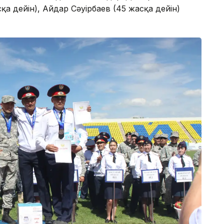
қа дейін), Айдар Сәуірбаев (45 жасқа дейін)