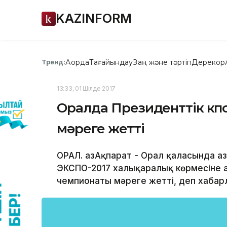
KAZINFORM
Ақорда
Тағайындау
Заң және тәртіп
Дерекқор
Тренд:
13:33, 01 Шілде 2017
Оралда Президенттік көпс
мәреге жетті
ОРАЛ. ҚазАқпарат - Орал қаласында 
ЭКСПО-2017 халықаралық көрмесіне ар
чемпионаты мәреге жетті, деп хабарл