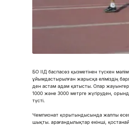
БҚО ІІД баспасөз қызметінен түскен мәл
ұйымдастырылған жарысқа еліміздің бар
ден астам адам қатысты. Олар жауынгерл
1000 және 3000 метрге жүгіруден, орынд
түсті.
Чемпионат қорытындысында жалпы есепте
шықты. Қарағандылықтар екінші, қостанай