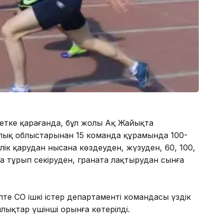
іметке қарағанда, бұл жолы Ақ Жайықта
лық облыстарынан 15 команда құрамында 100-
ік қарудан нысана көздеуден, жүзуден, 60, 100,
а тұрып секіруден, граната лақтырудан сынға
 СҚО ішкі істер департаменті командасы үздік
лықтар үшінші орынға көтерілді.