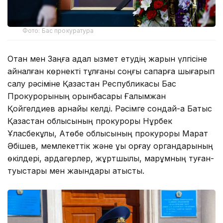
Фото: Бас прокуратура
Отан мен Заңға адал қызмет етудің жарқын үлгісіне
айналған көрнекті тұлғаны соңғы сапарға шығарып
салу рәсіміне Қазақстан Республикасы Бас
Прокурорының орынбасары Ғалымжан
Қойгелдиев арнайы келді. Рәсімге сондай-ақ Батыс
Қазақстан облысының прокуроры Нұрбек
Ұласбекұлы, Ақтөбе облысының прокуроры Марат
Әбішев, мемлекеттік және құқық қорғау органдарының
өкілдері, ардагерлер, жұртшылық, марқұмның туған-
туыстары мен жақындары қатысты.