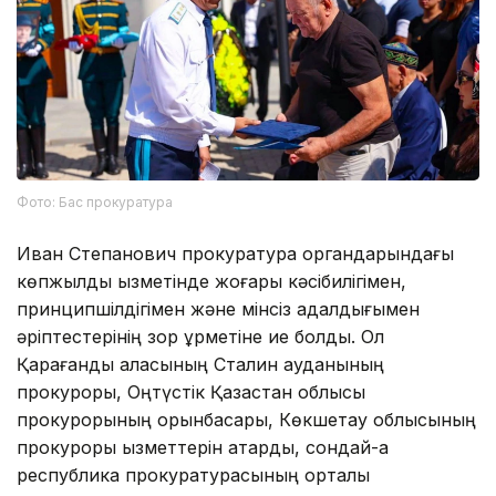
Фото: Бас прокуратура
Иван Степанович прокуратура органдарындағы
көпжылдық қызметінде жоғары кәсібилігімен,
принципшілдігімен және мінсіз адалдығымен
әріптестерінің зор құрметіне ие болды. Ол
Қарағанды қаласының Сталин ауданының
прокуроры, Оңтүстік Қазақстан облысы
прокурорының орынбасары, Көкшетау облысының
прокуроры қызметтерін атқарды, сондай-ақ
республика прокуратурасының орталық