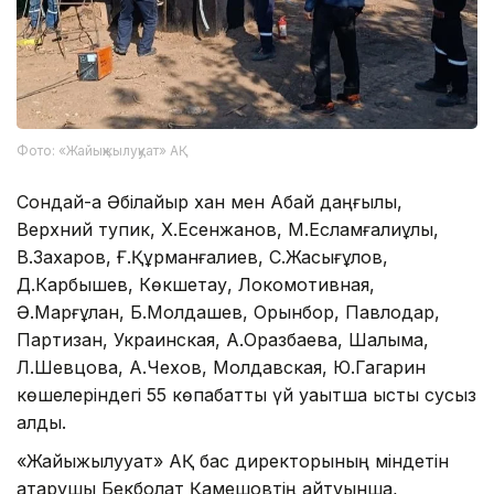
Фото: «Жайықжылуқуат» АҚ
Сондай-ақ Әбілқайыр хан мен Абай даңғылы,
Верхний тупик, Х.Есенжанов, М.Есламғалиұлы,
В.Захаров, Ғ.Құрманғалиев, С.Жақсығұлов,
Д.Карбышев, Көкшетау, Локомотивная,
Ә.Марғұлан, Б.Молдашев, Орынбор, Павлодар,
Партизан, Украинская, А.Оразбаева, Шалқыма,
Л.Шевцова, А.Чехов, Молдавская, Ю.Гагарин
көшелеріндегі 55 көпқабатты үй уақытша ыстық сусыз
қалды.
«Жайықжылуқуат» АҚ бас директорының міндетін
атқарушы Бекболат Қамешовтің айтуынша,