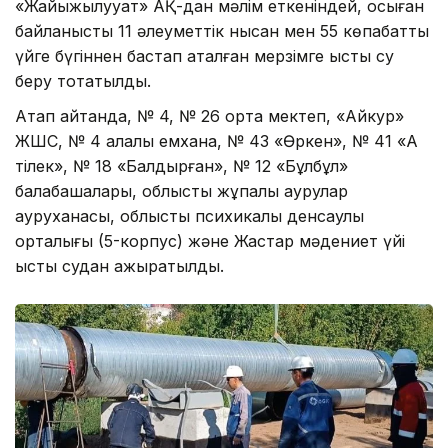
«Жайықжылуқуат» АҚ-дан мәлім еткеніндей, осыған
байланысты 11 әлеуметтік нысан мен 55 көпқабатты
үйге бүгіннен бастап аталған мерзімге ыстық су
беру тоқтатылды.
Атап айтқанда, № 4, № 26 орта мектеп, «Айкур»
ЖШС, № 4 қалалық емхана, № 43 «Өркен», № 41 «Ақ
тілек», № 18 «Балдырған», № 12 «Бұлбұл»
балабақшалары, облыстық жұқпалы аурулар
ауруханасы, облыстық психикалық денсаулық
орталығы (5-корпус) және Жастар мәдениет үйі
ыстық судан ажыратылды.