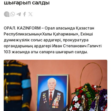
шығарып салды
ОРАЛ. KAZINFORM – Орал қаласында Қазақстан
Республикасының«Халық Қаһарманы», Екінші
дүниежүзілік соғыс ардагері, прокуратура
органдарының ардагері Иван Степанович Гапичті
103 жасында ақтық сапарға шығарып салды.