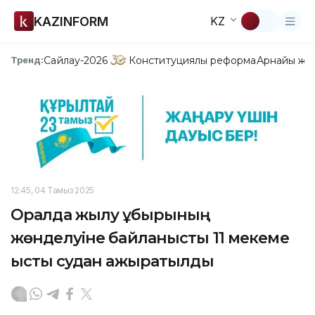
KAZINFORM
KZ
Сайлау-2026
Конституциялық реформа
Арнайы жо
Тренд:
12:45, 04 Тамыз 2025
Оралда жылу құбырының
жөнделуіне байланысты 11 мекеме
ыстық судан ажыратылды