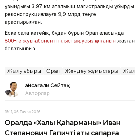
ұзындығы 3,97 км аталмыш магистральдық құбырды
реконструкциялауға 9,9 млрд теңге
қарастырылған.
Еске сала кетейік, бұдан бұрын Орал қаласында
800-ге жуық абоненттің ыстық сусыз қалғанын
жазған
болатынбыз.
Жылу құбыры
Орал
Жөндеу жұмыстары
Жылы
Ғайсағали Сейтақ
Авторлар
15:11, 06 Тамыз 2026
Оралда «Халық Қаһарманы» Иван
Степанович Гапичті ақтық сапарға