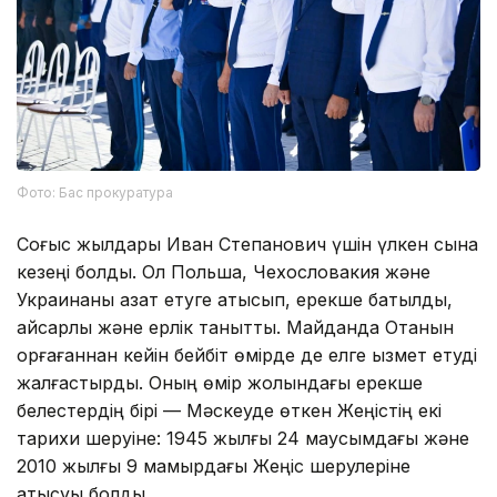
Фото: Бас прокуратура
Соғыс жылдары Иван Степанович үшін үлкен сынақ
кезеңі болды. Ол Польша, Чехословакия және
Украинаны азат етуге қатысып, ерекше батылдық,
қайсарлық және ерлік танытты. Майданда Отанын
қорғағаннан кейін бейбіт өмірде де елге қызмет етуді
жалғастырды. Оның өмір жолындағы ерекше
белестердің бірі — Мәскеуде өткен Жеңістің екі
тарихи шеруіне: 1945 жылғы 24 маусымдағы және
2010 жылғы 9 мамырдағы Жеңіс шерулеріне
қатысуы болды.