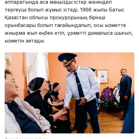
аппаратында аса маңызды істер жөніндегі
тергеуші болып жұмыс істеді. 1966 жылы Батыс
Қазақстан облысы прокурорының бірінші
орынбасары болып тағайындалып, осы қызметте
жиырма жыл еңбек етіп, құрметті демалысқа шығып,
қызметін аяқтады.