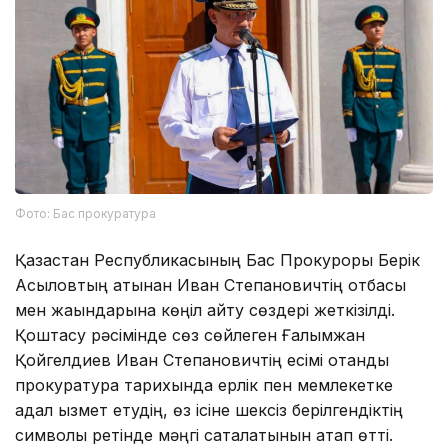
Фото: Бас прокуратура
Қазақстан Республикасының Бас Прокуроры Берік
Асыловтың атынан Иван Степановичтің отбасы
мен жақындарына көңіл айту сөздері жеткізілді.
Қоштасу рәсімінде сөз сөйлеген Ғалымжан
Қойгелдиев Иван Степановичтің есімі отандық
прокуратура тарихында ерлік пен мемлекетке
адал қызмет етудің, өз ісіне шексіз берілгендіктің
символы ретінде мәңгі сақталатынын атап өтті.