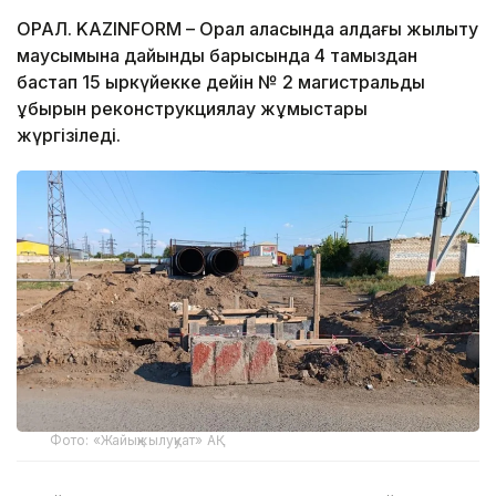
ОРАЛ. KAZINFORM – Орал қаласында алдағы жылыту
маусымына дайындық барысында 4 тамыздан
бастап 15 қыркүйекке дейін № 2 магистральдық
құбырын реконструкциялау жұмыстары
жүргізіледі.
Фото: «Жайықжылуқуат» АҚ