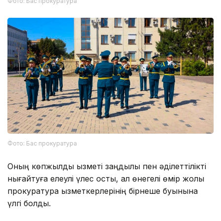
Фото: Бас прокуратура
Фото: Бас прокуратура
Оның көпжылдық қызметі заңдылық пен әділеттілікті
нығайтуға елеулі үлес қосты, ал өнегелі өмір жолы
прокуратура қызметкерлерінің бірнеше буынына
үлгі болды.