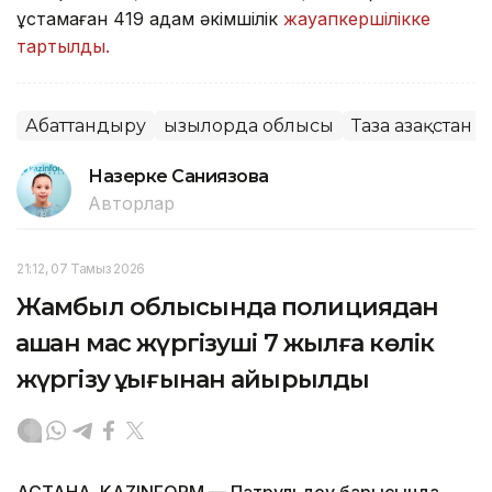
ұстамаған 419 адам әкімшілік
жауапкершілікке
тартылды.
Абаттандыру
Қызылорда облысы
Таза Қазақстан
Назерке Саниязова
Авторлар
21:12, 07 Тамыз 2026
Жамбыл облысында полициядан
қашқан мас жүргізуші 7 жылға көлік
жүргізу құқығынан айырылды
АСТАНА. KAZINFORM — Патрульдеу барысында