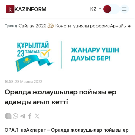
KAZINFORM
KZ
Сайлау-2026
Конституциялық реформа
Арнайы жо
Тренд:
16:58, 28 Мамыр 2022
Оралда жолаушылар пойызы ер
адамды қағып кетті
ОРАЛ. ҚазАқпарат – Оралда жолаушылар пойызы ер