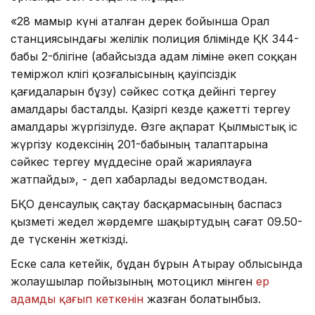
«28 мамыр күні аталған дерек бойынша Орал
станциясындағы желілік полиция бөлімінде ҚК 344-
бабы 2-бөлігіне (абайсызда адам өліміне әкеп соққан
теміржол көлігі қозғалысының қауіпсіздік
қағидаларын бұзу) сәйкес сотқа дейінгі тергеу
амалдары басталды. Қазіргі кезде қажетті тергеу
амалдары жүргізілуде. Өзге ақпарат Қылмыстық іс
жүргізу кодексінің 201-бабының талаптарына
сәйкес тергеу мүддесіне орай жариялауға
жатпайды», - деп хабарлады ведомстводан.
БҚО денсаулық сақтау басқармасының баспасөз
қызметі жедел жәрдемге шақыртудың сағат 09.50-
де түскенін жеткізді.
Еске сала кетейік, бұдан бұрын Атырау облысында
жолаушылар пойызының мотоцикл мінген
ер
адамды қағып кеткенін
жазған болатынбыз.