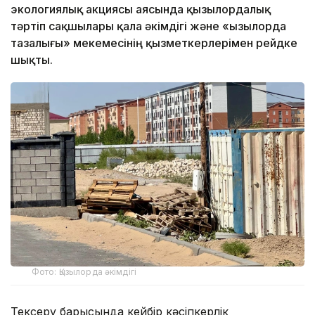
экологиялық акциясы аясында қызылордалық
тәртіп сақшылары қала әкімдігі және «Қызылорда
тазалығы» мекемесінің қызметкерлерімен рейдке
шықты.
Фото: Қызылорда әкімдігі
Тексеру барысында кейбір кәсіпкерлік