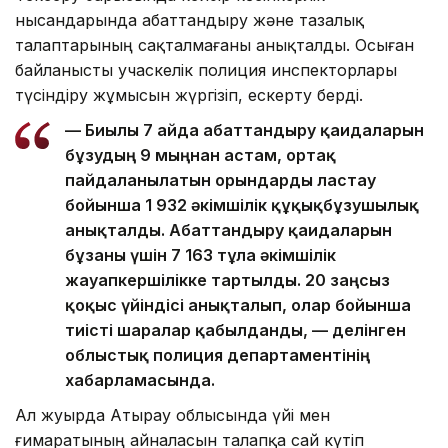
нысандарында абаттандыру және тазалық
талаптарының сақталмағаны анықталды. Осыған
байланысты учаскелік полиция инспекторлары
түсіндіру жұмысын жүргізіп, ескерту берді.
— Биылғы 7 айда абаттандыру қағидаларын
бұзудың 9 мыңнан астам, ортақ
пайдаланылатын орындарды ластау
бойынша 1 932 әкімшілік құқықбұзушылық
анықталды. Абаттандыру қағидаларын
бұзғаны үшін 7 163 тұлға әкімшілік
жауапкершілікке тартылды. 20 заңсыз
қоқыс үйіндісі анықталып, олар бойынша
тиісті шаралар қабылданды, — делінген
облыстық полиция департаментінің
хабарламасында.
Ал жуырда Атырау облысында үйі мен
ғимаратының айналасын талапқа сай күтіп