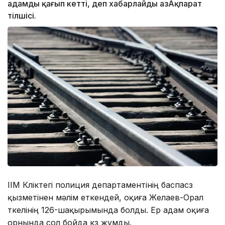
адамды қағып кетті, деп хабарлайды ҚазАқпарат
тілшісі.
ІІМ Көліктегі полиция департаментінің баспасөз
қызметінен мәлім еткендей, оқиға Желаев-Орал
өткелінің 126-шақырымында болды. Ер адам оқиға
орнында сол бойда көз жұмды.