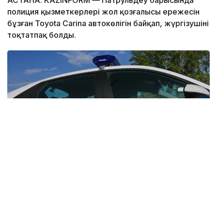
полиция қызметкерлері жол қозғалысы ережесін
бұзған Toyota Carina автокөлігін байқап, жүргізушіні
тоқтатпақ болды.
Фото: Виктор Федюнин/ Kazinform
Алайда облыс орталығының 33 жастағы тұрғыны