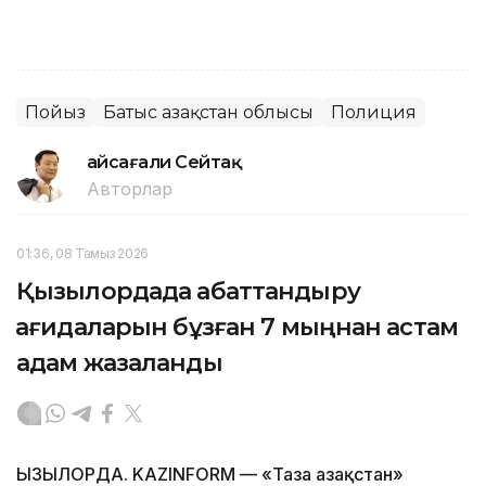
Пойыз
Батыс Қазақстан облысы
Полиция
Ғайсағали Сейтақ
Авторлар
01:36, 08 Тамыз 2026
Қызылордада абаттандыру
қағидаларын бұзған 7 мыңнан астам
адам жазаланды
ҚЫЗЫЛОРДА. KAZINFORM — «Таза Қазақстан»