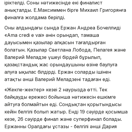
іріктелді. Соның нәтижесінде екі финалист
анықталды. Е.Максиммен бірге Михаил Григорянға
финалға жолдама берілді.
Оның алдындағы сында Ержан Андреа Бочеллидің
«Ama credi e vai» әнін орындап, тамаша
дауысымен қазылар алқасын таңғалдырған
болатын. Қазылар Светлана Лобода, Пелагея және
Валерий Меладзе үшеуі бірдей бұрылып,
қазақстандық жас орындаушыны өзіне баулуға
алуға ықылас білдірді. Ержан солардың ішінен
атақты әнші Валерий Меладзені таңдаған еді.
«Жекпе-жектер» кезеңі 2 наурызда өтті. Тек
байқаудың ережесі бойынша нәтижесін ешкімге
айтуға болмайтын еді. Сондықтан қорытындысы
кейін белгілі болып жатыр. Енді 19 сәуірде қосымша
кезең, 26 сәуірде финал және суперфинал болады.
Ержанның Оралдағы ұстазы - белгілі әнші Дария