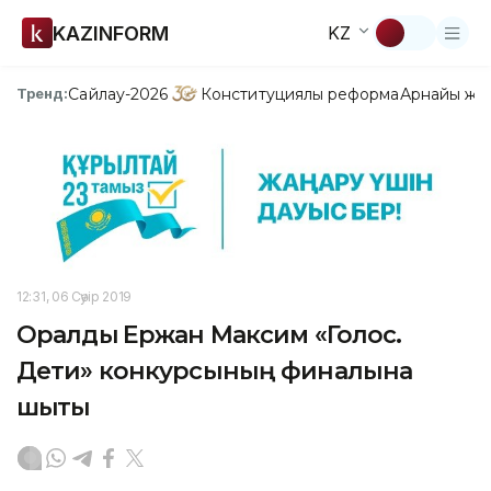
KAZINFORM
KZ
Сайлау-2026
Конституциялық реформа
Арнайы жо
Тренд:
12:31, 06 Сәуір 2019
Оралдық Ержан Максим «Голос.
Дети» конкурсының финалына
шықты