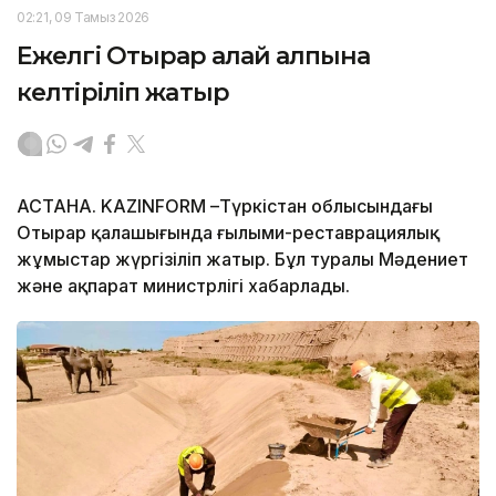
02:21, 09 Тамыз 2026
Ежелгі Отырар қалай қалпына
келтіріліп жатыр
АСТАНА. KAZINFORM –Түркістан облысындағы
Отырар қалашығында ғылыми-реставрациялық
жұмыстар жүргізіліп жатыр. Бұл туралы Мәдениет
және ақпарат министрлігі хабарлады.