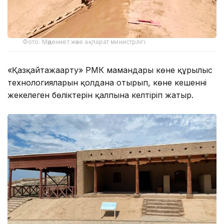
Фото: Мәдениет және ақпарат министрлігі
«Қазқайтажаңарту» РМК мамандары көне құрылыс
технологияларын қолдана отырып, көне кешеннің
жекелеген бөліктерін қалпына келтіріп жатыр.