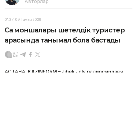
Авторлар
01:27, 09 Тамыз 2026
Сақ моншалары шетелдік туристер
арасында танымал бола бастады
АСТАНА. KAZINFORM – Jibek Joly радиосындағы
«ЖенщинаL Geographic» жобасының кейіпкері
Самал Төлеңгітова көне сақ моншаларын жаңғырту
туралы айтып, ата-бабалар қолданған булау
дәстүрлерінің қыр-сырын бөлісті. Сондай-ақ ол
экологиялық демалысқа қатысты өз ұстанымын
айтты.