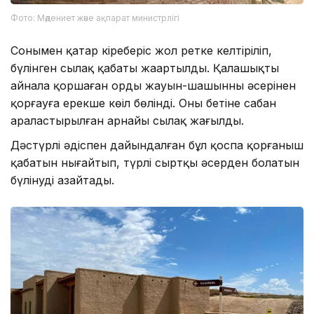
Фото: Мәдениет және ақпарат министрлігі
Сонымен қатар кіреберіс жол ретке келтіріліп,
бүлінген сылақ қабаты жаңартылды. Қалашықты
айнала қоршаған орды жауын-шашынның әсерінен
қорғауға ерекше көңіл бөлінді. Оның бетіне сабан
араластырылған арнайы сылақ жағылды.
Дәстүрлі әдіспен дайындалған бұл қоспа қорғаныш
қабатын нығайтып, түрлі сыртқы әсерден болатын
бүлінуді азайтады.