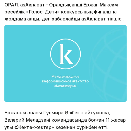
ОРАЛ. ҚазАқпарат - Оралдық әнші Ержан Максим
ресейлік «Голос. Дети» конкурсының финалына
жолдама алды, деп хабарлайды ҚазАқпарат тілшісі.
Ержанның анасы Гүлмира Әлібектің айтуынша,
Валерий Меладзенің командасында болған 11 жасар
ұлы «Жекпе-жектер» кезеңінен сүрінбей өтті.