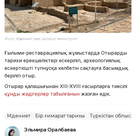
Фото: Мәдениет және ақпарат министрлігі
Ғылыми-реставрациялық жұмыстарда Отырардың
тарихи ерекшеліктері ескеріліп, археологиялық
ескерткіштің түпнұсқа келбетін сақтауға басымдық
беріліп отыр.
Отырар қалашығынан XIII-XVIII ғасырларға тиесілі
құнды жәдігерлер табылғанын
жазған едік.
Мәдениет
Бір ғимарат тарихы
Түркістан облысы
Эльмира Оралбаева