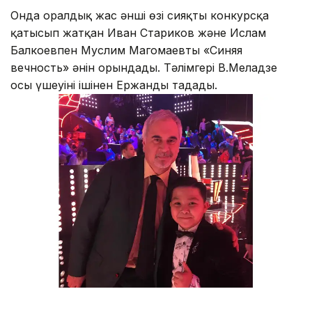
Онда оралдық жас әнші өзі сияқты конкурсқа
қатысып жатқан Иван Стариков және Ислам
Балкоевпен Муслим Магомаевтың «Синяя
вечность» әнін орындады. Тәлімгері В.Меладзе
осы үшеуінің ішінен Ержанды таңдады.