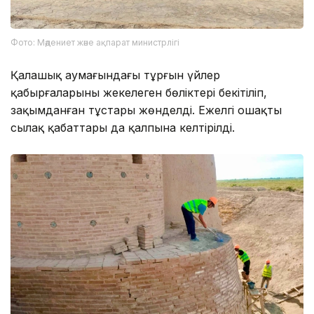
Фото: Мәдениет және ақпарат министрлігі
Қалашық аумағындағы тұрғын үйлер
қабырғаларының жекелеген бөліктері бекітіліп,
зақымданған тұстары жөнделді. Ежелгі ошақтың
сылақ қабаттары да қалпына келтірілді.