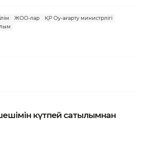
ілім
ЖОО-лар
ҚР Оқу-ағарту министрлігі
лым
т шешімін күтпей сатылымнан