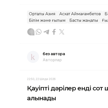
Орталық Азия
Асхат Аймағамбетов
Б
Білім және ғылым
Басты жаңалық
Ғы
без автора
Авторлар
22:50, 22 Шілде 2026
Қауіпті дәрілер енді со
алынады