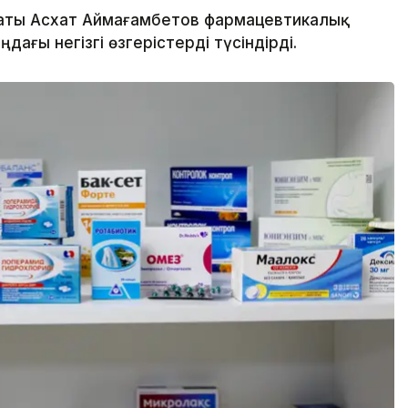
аты Асхат Аймағамбетов фармацевтикалық
ағы негізгі өзгерістерді түсіндірді.