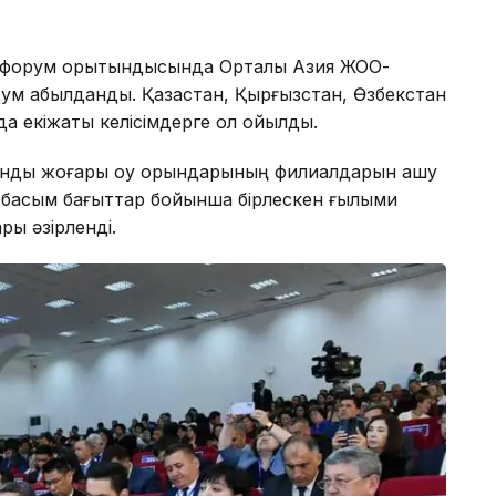
форум қорытындысында Орталық Азия ЖОО-
м қабылданды. Қазақстан, Қырғызстан, Өзбекстан
 екіжақты келісімдерге қол қойылды.
стандық жоғары оқу орындарының филиалдарын ашу
ін басым бағыттар бойынша бірлескен ғылыми
ры әзірленді.