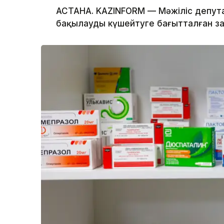
АСТАНА. KAZINFORM — Мәжіліс депут
бақылауды күшейтуге бағытталған заңд