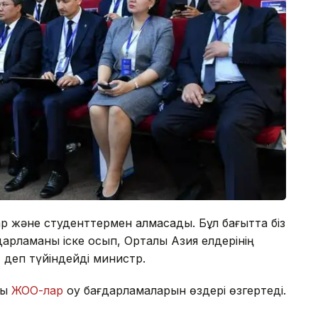
р және студенттермен алмасады. Бұл бағытта біз
рламаны іске қосып, Орталық Азия елдерінің
 деп түйіндейді министр.
ық
ЖОО-лар
оқу бағдарламаларын өздері өзгертеді.