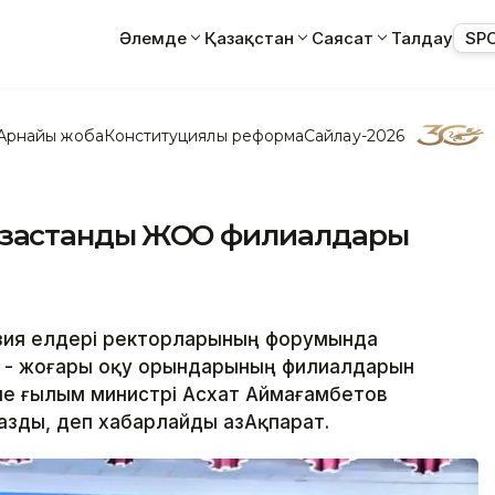
Әлемде
Қазақстан
Саясат
Талдау
SP
Арнайы жоба
Конституциялық реформа
Сайлау-2026
қазақстандық ЖОО филиалдары
Азия елдері ректорларының форумында
ірі - жоғары оқу орындарының филиалдарын
және ғылым министрі Асхат Аймағамбетов
азды, деп хабарлайды ҚазАқпарат.