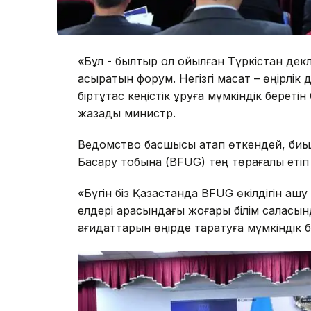
«Бұл - былтыр қол қойылған Түркістан д
асыратын форум. Негізгі мақсат – өңірлік
біртұтас кеңістік құруға мүмкіндік береті
жазады министр.
Ведомство басшысы атап өткендей, биыл
Басқару тобына (BFUG) тең төрағалық еті
«Бүгін біз Қазақстанда BFUG өкілдігін аш
елдері арасындағы жоғары білім саласын
қағидаттарын өңірде таратуға мүмкіндік 