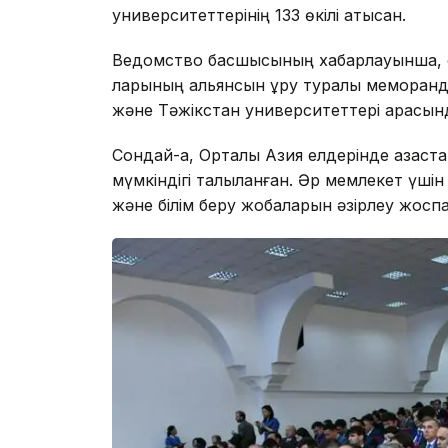
университеттерінің 133 өкілі қатысқан.
Ведомство басшысының хабарлауынша, 
ларының альянсын құру туралы меморанду
және Тәжікстан университеттері арасында
Сондай-ақ, Орталық Азия елдерінде қазақ
мүмкіндігі талқыланған. Әр мемлекет үш
және білім беру жобаларын әзірлеу жоспа