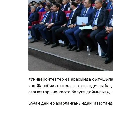
«Университеттер өз арасында оқытушыла
«әл-Фараби» атындағы стипендиялық бағда
азаматтарына квота бөлуге дайынбыз», -
Бұған дейін хабарланғанындай, қазақстанд