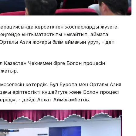
екларациясында көрсетілген жоспарларды жүзеге
 деңгейде ынтымақтастықты нығайтып, аймақта
н Орталық Азия жоғары білім аймағын құру», - деп
 Қазақстан Чехиямен бірге Болон процесін
п жатыр.
у мәселесін көтердік. Бұл Еуропа мен Орталық Азия
дағы әріптестікті күшейтуге және Болон процесі
береді», - дейді Асхат Аймағамбетов.