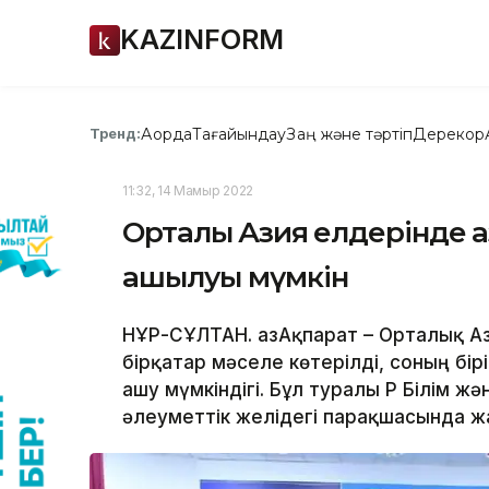
KAZINFORM
Ақорда
Тағайындау
Заң және тәртіп
Дерекқор
Тренд:
11:32, 14 Мамыр 2022
Орталық Азия елдерінде 
ашылуы мүмкін
НҰР-СҰЛТАН. ҚазАқпарат – Орталық 
бірқатар мәселе көтерілді, соның б
ашу мүмкіндігі. Бұл туралы ҚР Білім 
әлеуметтік желідегі парақшасында ж