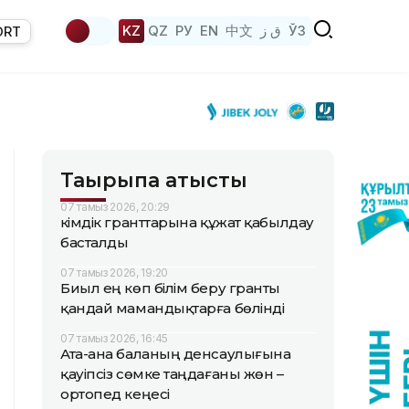
KZ
QZ
РУ
EN
中文
ق ز
ЎЗ
ORT
Тақырыпқа қатысты
07 тамыз 2026, 20:29
Әкімдік гранттарына құжат қабылдау
басталды
07 тамыз 2026, 19:20
Биыл ең көп білім беру гранты
қандай мамандықтарға бөлінді
07 тамыз 2026, 16:45
Ата-ана баланың денсаулығына
қауіпсіз сөмке таңдағаны жөн –
ортопед кеңесі