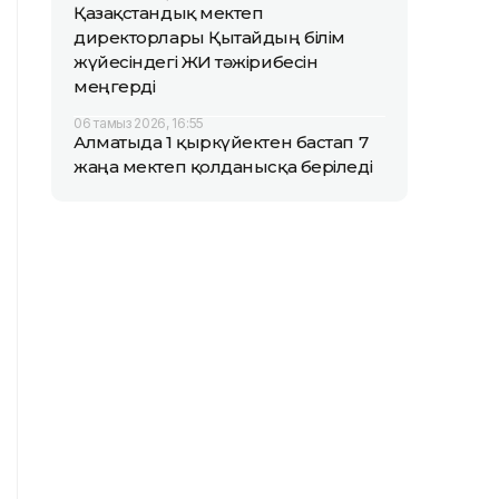
Қазақстандық мектеп
директорлары Қытайдың білім
жүйесіндегі ЖИ тәжірибесін
меңгерді
06 тамыз 2026, 16:55
Алматыда 1 қыркүйектен бастап 7
жаңа мектеп қолданысқа беріледі