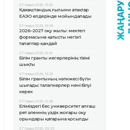
07 тамыз 2026, 15:50
Қазақстандық ғылыми атақтар
ЕАЭО елдерінде мойындалады
07 тамыз 2026, 15:06
2026–2027 оқу жылы: мектеп
формасына қатысты негізгі
талаптар қандай
07 тамыз 2026, 15:01
Білім гранты иегерлерінің тізімі
шықты
07 тамыз 2026, 14:25
Білім грантының нәтижесі бүгін
шығады: талапкерлер нені білуі
керек
07 тамыз 2026, 12:28
Еліміздегі бес университет алғаш
рет әлемнің үздік жоғары оқу
орындары қатарына қосылды
07 тамыз 2026, 09:33