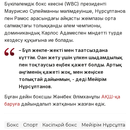
Бүкіләлемдік бокс кеңесінің (WBC) президенті
Маурисио Сулейманның мәлімдеуінше, Нұрсұлтанов
пен Рамос арасындағы айқастың жеңімпазы орта
салмақтағы толыққанды әлем чемпионы,
доминикандық Карлос Адамеспен міндетті түрде
кездесу құқығына ие болады.
– Бұл жекпе-жекті мен тағатсыздана
күттім. Оған жету үшін үлкен шыдамдылық
пен тоқтаусыз еңбек қажет болды. Артық
әңгіменің қажеті жоқ, мен жеңіске
толықтай дайынмын, - деді Мейірім
Нұрсұлтанов.
Бұған дейін боксшы Жәнібек Әлімханұлы
АҚШ-қа
баруға
дайындалып жатқанын жазған едік.
Бокс
Спорт
Кәсіпқой бокс
Мейірім Нұрсұлтан