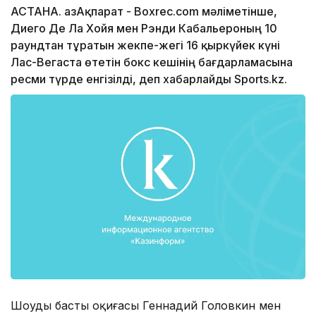
АСТАНА. ҚазАқпарат - Boxrec.com мәліметінше,
Диего Де Ла Хойя мен Рэнди Кабальероның 10
раундтан тұратын жекпе-жегі 16 қыркүйек күні
Лас-Вегаста өтетін бокс кешінің бағдарламасына
ресми түрде енгізілді, деп хабарлайды Sports.kz.
Шоудың басты оқиғасы Геннадий Головкин мен