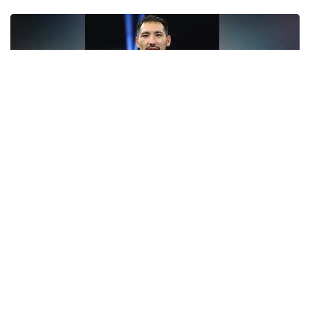
Фото: Top Rank
— Бәрі қайта басталады. Бастамамыз сәтті
болған сияқты. Құрметті жанкүйерлер,
қолдауларыңызға көп рақмет!
Жерлестеріңіз ретінде маған ерекше демеу
көрсетіп келесіздер. Қазір визаны күтіп