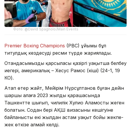
Фото: @David Spagnolo/Main Events
Premier Boxing Champions
(PBC) ұйымы бұл
титулдық кездесуді ресми түрде жариялады.
Отандасымыздың қарсыласы қазіргі уақытша белбеу
иегері, америкалық – Хесус Рамос (кіші) (24-1, 19
КО).
Атап өтер жайт, Мейірім Нұрсұлтанов бұған дейін
шаршы алаңға 2023 жылдың қарашасында
Ташкентте шығып, чилилік Хулио Аламосты жеңген
болатын. Содан бері АҚШ визасының кешігуіне
байланысты екі жылдан астам уақыт бойы жекпе-
жек өткізе алмай келді.