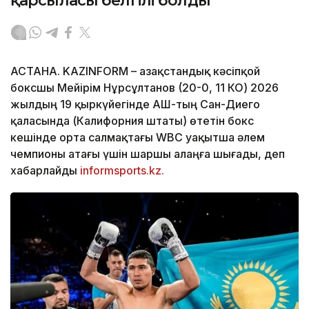
қарсыласы белгілі болды
АСТАНА. KAZINFORM – Қазақстандық кәсіпқой
боксшы Мейірім Нұрсұлтанов (20-0, 11 КО) 2026
жылдың 19 қыркүйегінде АҚШ-тың Сан-Диего
қаласында (Калифорния штаты) өтетін бокс
кешінде орта салмақтағы WBC уақытша әлем
чемпионы атағы үшін шаршы алаңға шығады, деп
хабарлайды
informsports.kz.