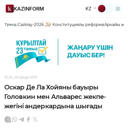
KAZINFORM
KZ
Сайлау-2026
Конституциялық реформа
Арнайы жо
Тренд:
15:35, 29 Шілде 2017
Оскар Де Ла Хойяның бауыры
Головкин мен Альварес жекпе-
жегінің андеркардына шығады