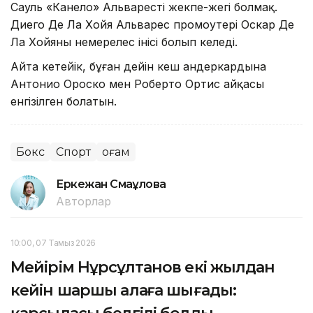
Сауль «Канело» Альварестің жекпе-жегі болмақ.
Диего Де Ла Хойя Альварес промоутері Оскар Де
Ла Хойяның немерелес інісі болып келеді.
Айта кетейік, бұған дейін кеш андеркардына
Антонио Ороско мен Роберто Ортис айқасы
енгізілген болатын.
Бокс
Спорт
Қоғам
Еркежан Смағұлова
Авторлар
10:00, 07 Тамыз 2026
Мейірім Нұрсұлтанов екі жылдан
кейін шаршы алаңға шығады: