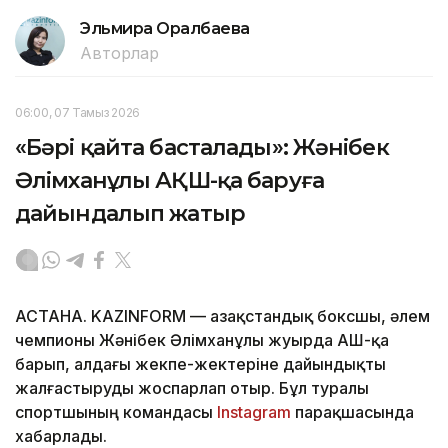
Эльмира Оралбаева
Авторлар
06:00, 07 Тамыз 2026
«Бәрі қайта басталады»: Жәнібек
Әлімханұлы АҚШ-қа баруға
дайындалып жатыр
АСТАНА. KAZINFORM — Қазақстандық боксшы, әлем
чемпионы Жәнібек Әлімханұлы жуырда АҚШ-қа
барып, алдағы жекпе-жектеріне дайындықты
жалғастыруды жоспарлап отыр. Бұл туралы
спортшының командасы
Instagram
парақшасында
хабарлады.