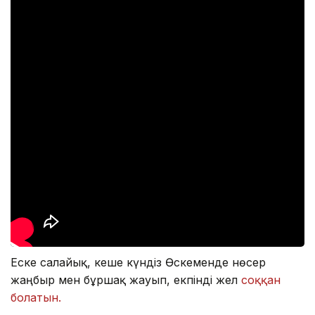
Еске салайық, кеше күндіз Өскеменде нөсер
жаңбыр мен бұршақ жауып, екпінді жел
соққан
болатын.