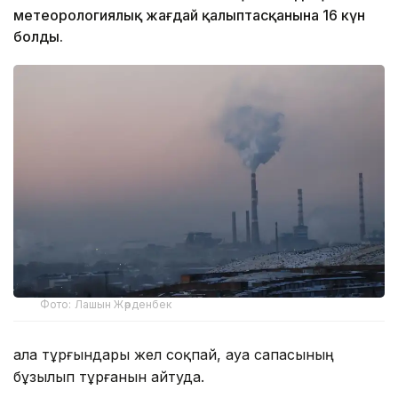
метеорологиялық жағдай қалыптасқанына 16 күн
болды.
Фото: Лашын Жәрденбек
Қала тұрғындары жел соқпай, ауа сапасының
бұзылып тұрғанын айтуда.