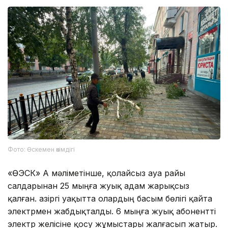
Фото: Өскемен әкімдігі
«ӨЭСК» АҚ мәліметінше, қолайсыз ауа райы
салдарынан 25 мыңға жуық адам жарықсыз
қалған. Қазіргі уақытта олардың басым бөлігі қайта
электрмен жабдықталды. 6 мыңға жуық абонентті
электр желісіне қосу жұмыстары жалғасып жатыр.