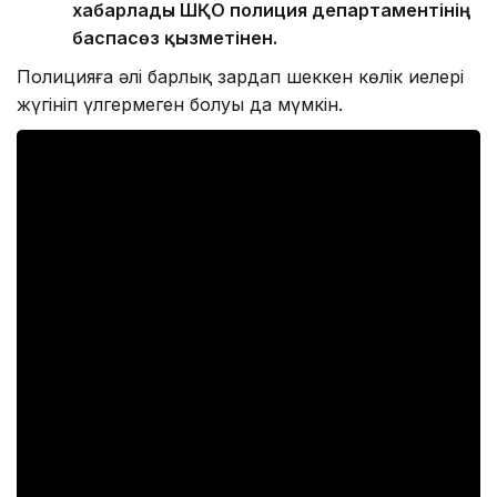
хабарлады ШҚО полиция департаментінің
баспасөз қызметінен.
Полицияға әлі барлық зардап шеккен көлік иелері
жүгініп үлгермеген болуы да мүмкін.