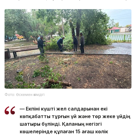
Фото: Өскемен әкімдігі
— Екпіні күшті жел салдарынан екі
көпқабатты тұрғын үй және төр жеке үйдің
шатыры бүлінді. Қаланың негізгі
көшелерінде құлаған 15 ағаш көлік