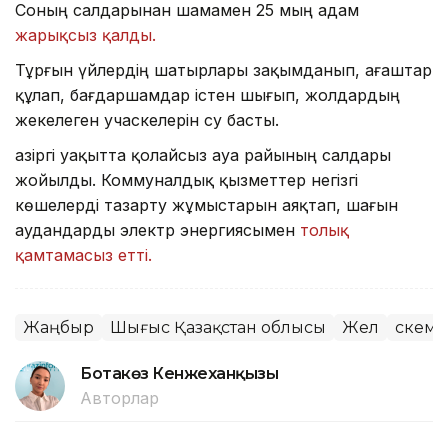
Соның салдарынан шамамен 25 мың адам
жарықсыз қалды.
Тұрғын үйлердің шатырлары зақымданып, ағаштар
құлап, бағдаршамдар істен шығып, жолдардың
жекелеген учаскелерін су басты.
Қазіргі уақытта қолайсыз ауа райының салдары
жойылды. Коммуналдық қызметтер негізгі
көшелерді тазарту жұмыстарын аяқтап, шағын
аудандарды электр энергиясымен
толық
қамтамасыз етті.
Жаңбыр
Шығыс Қазақстан облысы
Жел
Өскем
Ботакөз Кенжеханқызы
Авторлар