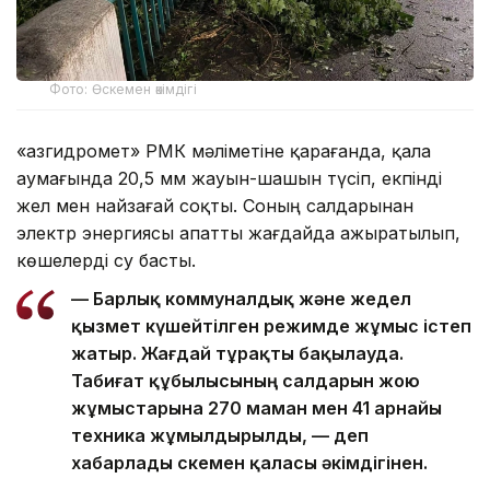
Фото: Өскемен әкімдігі
«Қазгидромет» РМК мәліметіне қарағанда, қала
аумағында 20,5 мм жауын-шашын түсіп, екпінді
жел мен найзағай соқты. Соның салдарынан
электр энергиясы апатты жағдайда ажыратылып,
көшелерді су басты.
— Барлық коммуналдық және жедел
қызмет күшейтілген режимде жұмыс істеп
жатыр. Жағдай тұрақты бақылауда.
Табиғат құбылысының салдарын жою
жұмыстарына 270 маман мен 41 арнайы
техника жұмылдырылды, — деп
хабарлады Өскемен қаласы әкімдігінен.