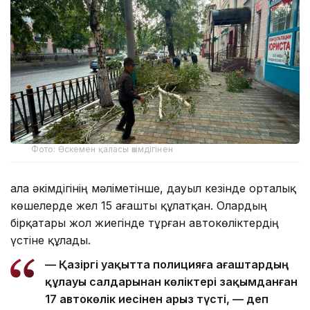
Фото: Өскемен қаласы әкімдігінен
Қала әкімдігінің мәліметінше, дауыл кезінде орталық
көшелерде жел 15 ағашты құлатқан. Олардың
бірқатары жол жиегінде тұрған автокөліктердің
үстіне құлады.
— Қазіргі уақытта полицияға ағаштардың
құлауы салдарынан көліктері зақымданған
17 автокөлік иесінен арыз түсті, — деп