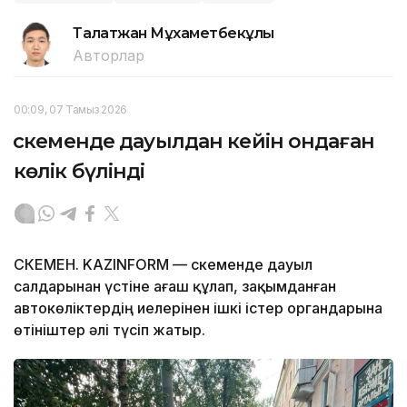
Талғатжан Мұхаметбекұлы
Авторлар
00:09, 07 Тамыз 2026
Өскеменде дауылдан кейін ондаған
көлік бүлінді
ӨСКЕМЕН. KAZINFORM — Өскеменде дауыл
салдарынан үстіне ағаш құлап, зақымданған
автокөліктердің иелерінен ішкі істер органдарына
өтініштер әлі түсіп жатыр.