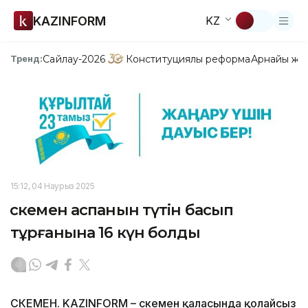
KAZINFORM
KZ
Сайлау-2026
Конституциялық реформа
Арнайы жо
Тренд:
15:12, 04 Наурыз 2025
Өскемен аспанын түтін басып
тұрғанына 16 күн болды
ӨСКЕМЕН. KAZINFORM – Өскемен қаласында қолайсыз