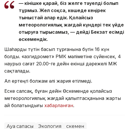
— Өкінішке қарай, біз желге тәуелді болып
тұрмыз. Жел соқса, көшеде кеңірек
тыныстай алар едік. Қолайсыз
метеорологиялық жағдай күндері тек үйде
отыруға тырысамыз, — дейді Бекзат есімді
өскемендік.
Шаһарды түтін басып тұрғанына бүгін 16 күн
болды. «Қазгидромет» РМК мәліметіне сүйенсек, 4
наурыз сағат 20.00-ге дейін екінші дәрежелі ҚМЖ
сақталады.
Ал ертеңгі болжам әлі жария етілмеді.
Еске салсақ, бұған дейін Өскеменде қолайсыз
метеорологиялық жағдай қалыптасқанына жарты
ай болатындығы
хабарланған
.
Ауа сапасы
Экология
Өскемен