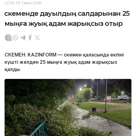
22:36, 05 Тамыз 2026
Өскеменде дауылдың салдарынан 25
мыңға жуық адам жарықсыз отыр
ӨСКЕМЕН. KAZINFORM — Өскемен қаласында екпіні
күшті желден 25 мыңға жуық адам жарықсыз
қалды.