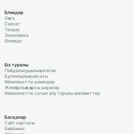
Бөлімдер
Оқиға
Саясат
Талдау
Экономика
Әлемде
Біз туралы
Пайдаланушылық келiciм
Құпиялылық саясаты
Мемлекеттік рәміздер
Жемқорлыққа қарсы шаралар
Мемлекеттік сатып алу туралы мәлiметтер
Басқалар
Сайт картасы
Байланыс