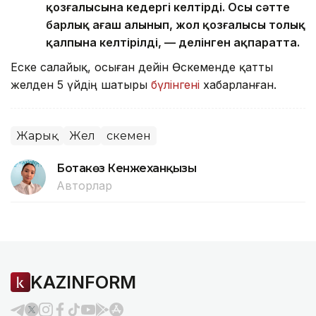
қозғалысына кедергі келтірді. Осы сәтте
барлық ағаш алынып, жол қозғалысы толық
қалпына келтірілді, — делінген ақпаратта.
Еске салайық, осыған дейін Өскеменде қатты
желден 5 үйдің шатыры
бүлінгені
хабарланған.
Жарық
Жел
Өскемен
Ботакөз Кенжеханқызы
Авторлар
KAZINFORM