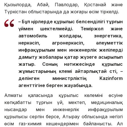
Қызылорда, Абай, Павлодар, Қостанай және
Түркістан облыстарында да жоғары өсім тіркелді.
– Бұл өңірлерде құрылыс белсенділігі тұрғын
үймен шектелмейді. Теміржол және
автомобиль жолдары, энергетика,
өнеркәсіп, агроөнеркәсіп, әлеуметтік
инфрақұрылым мен инженерлік желілерді
дамыту жобалары қатар жүзеге асырылып
жатыр. Соның нәтижесінде құрылыс
жұмыстарының көлемі айтарлықтай өсті, –
делінген министрліктің Kazinform
агенттігіне берген жауабында.
Алматы қаласында құрылыс көлемінің өсуіне
көпқабатты тұрғын үй, мектеп, медициналық
нысандар мен инженерлік инфрақұрылым
құрылысы серпін берсе, Атырау облысында негізгі
өсім газ-химия кешендерімен байланысты. Ал