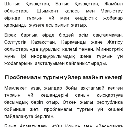
Шығыс Қазақстан, Батыс Қазақстан, Жамбыл
облыстары, Шымкент қаласы мен Маңғыстау
өңірінде тұрғын үй мен өндірістік жобалар
қарқынды жүзеге асырылып жатыр.
Бірақ барлық өңірде бірдей өсім сақталмаған.
Солтүстік Қазақстан, Қарағанды және Жетісу
облыстарында құрылыс көлемі төмен. Министрлік
мұны ірі инфрақұрылымдық және тұрғын үй
жобаларының аяқталуымен байланыстырады.
Проблемалы тұрғын үйлер азайып келеді
Мемлекет ұзақ жылдар бойы аяқталмай келген
тұрғын үй кешендерінің санын қысқартуға
басымдық беріп отыр. Өткен жылы республика
бойынша жеті проблемалы тұрғын үй кешені
пайдалануға берілген.
Биыл Алматыдағы «Үш Қоңыр» мен «Весновка»