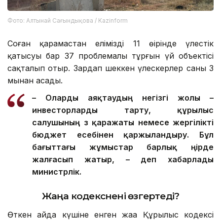
Фото: Алтынай Сағындықова / Kazinform
Соған қарамастан еліміздің 11 өңірінде үлестік
қатысуы бар 37 проблемалы тұрғын үй объектісі
сақталып отыр. Зардап шеккен үлескерлер саны 3
мыңнан асады.
– О
ларды
аяқтаудың негізгі жолы –
инвесторларды тарту, құрылыс
салушының өз қаражаты немесе жергілікті
бюджет есебінен қаржыландыру. Бұл
бағыттағы жұмыстар барлық өңірде
жалғасып жатыр, – деп хабарлады
министрлік.
Жаңа кодекс
нені өзгертеді?
Өткен айда күшіне енген жаңа Құрылыс кодексі