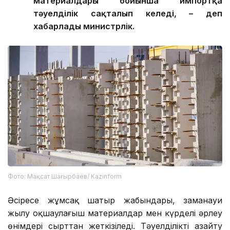
материалдары бойынша импортқа
тәуелділік сақталып келеді, – деп
хабарлады министрлік.
Фото: Мақсат Шағырбаев/ Kazinform
Әсіресе жұмсақ шатыр жабындары, заманауи
жылу оқшаулағыш материалдар мен күрделі әрлеу
өнімдері сырттан жеткізіледі. Тәуелділікті азайту