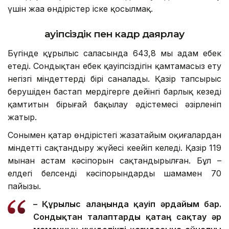
үшін жаңа өндірістер іске қосылмақ.
Қауіпсіздік пен кадр даярлау
Бүгінде құрылыс саласында 643,8 мың адам еңбек
етеді. Сондықтан еңбек қауіпсіздігін қамтамасыз ету
негізгі міндеттердің бірі саналады. Қазір тапсырыс
берушіден бастап мердігерге дейінгі барлық кезеңді
қамтитын бірыңғай бақылау әдістемесі әзірленіп
жатыр.
Сонымен қатар өндірістегі жазатайым оқиғалардан
міндетті сақтандыру жүйесі кеңейіп келеді. Қазір 119
мыңнан астам кәсіпорын сақтандырылған. Бұл –
елдегі белсенді кәсіпорындардың шамамен 70
пайызы.
– Құрылыс алаңында қауіп әрдайым бар.
Сондықтан талаптар
ды
қатаң сақтау әр