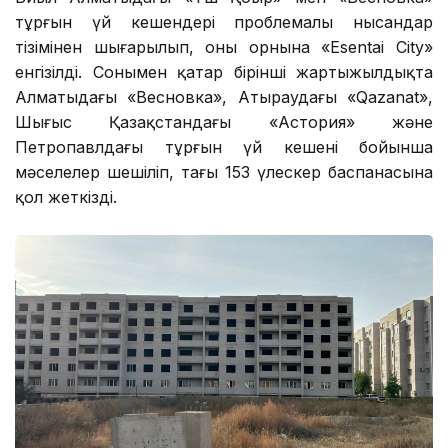
тұрғын үй кешендері проблемалы нысандар
тізімінен шығарылып, оның орнына «Esentai City»
енгізілді. Сонымен қатар бірінші жартыжылдықта
Алматыдағы «Весновка», Атыраудағы «Qazanat»,
Шығыс Қазақстандағы «Астория» және
Петропавлдағы тұрғын үй кешені бойынша
мәселелер шешіліп, тағы 153 үлескер баспанасына
қол жеткізді.