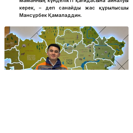
маманның күнделікті қағидасына айналуы
керек, – де
п санайды
жас құрылысшы
Мансұрбек Қамалад
д
ин.
Фото: Мансұрбек Қамаладдиннің жеке мұрағатынан
Қауіпсіздікті қамтамасыз етумен қатар саланың
болашағы білікті мамандарға да тікелей