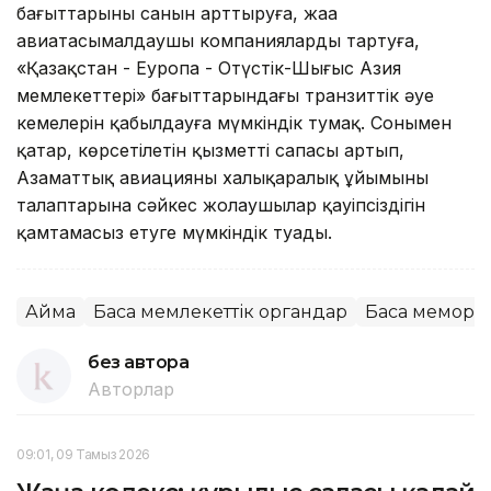
бағыттарының санын арттыруға, жаңа
авиатасымалдаушы компанияларды тартуға,
«Қазақстан - Еуропа - Оңтүстік-Шығыс Азия
мемлекеттері» бағыттарындағы транзиттік әуе
кемелерін қабылдауға мүмкіндік тумақ. Сонымен
қатар, көрсетілетін қызметтің сапасы артып,
Азаматтық авиацияның халықаралық ұйымының
талаптарына сәйкес жолаушылар қауіпсіздігін
қамтамасыз етуге мүмкіндік туады.
Аймақ
Басқа мемлекеттік органдар
Басқа меморг
без автора
Авторлар
09:01, 09 Тамыз 2026