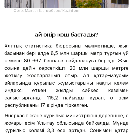
Фото: Мақсат Шағырбаев/ Kazinform
Қай өңір көш бастады?
Ұлттық статистика бюросының мәліметінше, жыл
басынан бері елде 8,5 млн шаршы метр тұрғын үй
немесе 80 667 баспана пайдалануға берілді. Жыл
соңына дейін көрсеткішті 20 млн шаршы метрге
жеткізу жоспарланып отыр. Ал қаңтар–маусым
айларында құрылыс жұмыстарының нақты көлем
индексі өткен жылдың сәйкес кезеңімен
салыстырғанда 115,2 пайызды құрап, оң өсім
республиканың 17 өңірінде тіркелген.
Өнеркәсіп және құрылыс министрлігінің дерегінше, ең
жоғары өсім Ұлытау облысында байқалды. Мұнда
құрылыс көлемі 3,3 есе артқан. Сонымен қатар