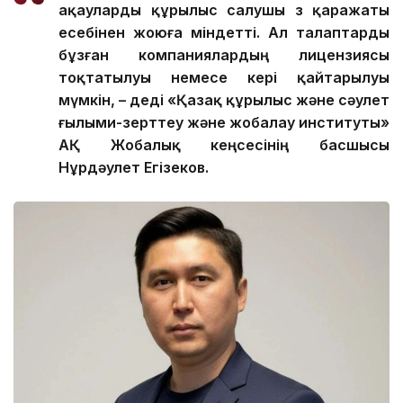
ақауларды құрылыс салушы өз қаражаты
есебінен жоюға міндетті. Ал талаптарды
бұзған компаниялардың лицензиясы
тоқтатылуы немесе кері қайтарылуы
мүмкін, – деді «Қазақ құрылыс және сәулет
ғылыми-зерттеу және жобалау институты»
АҚ Жобалық кеңсесінің басшысы
Нұрдәулет Егізеков.