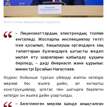
Фото: Солтан Жексенбеков / Kazinform
– Лицензиаттардың электрондық тізілімі
енгізіледі. Жоспарлы инспекциялау тетігі
іске қосылып, бақылаушы органдарға заң
талаптарын бұзғандарға қатысты жедел
ықпал ету шараларын қабылдау құқығы
беріледі, – деді Өнеркәсіп және құрылыс
министрі Ерсайын Нағаспаев.
Кодекс бойынша тұрғын үйлердің жалпы кепілдік
мерзімі бес жылға дейін, ал көтергіш
конструкциялар, іргетас пен шатырға берілетін
кепілдік он жылға дейін ұзартылды.
– Белгіленген мерзім ішінде анықталған