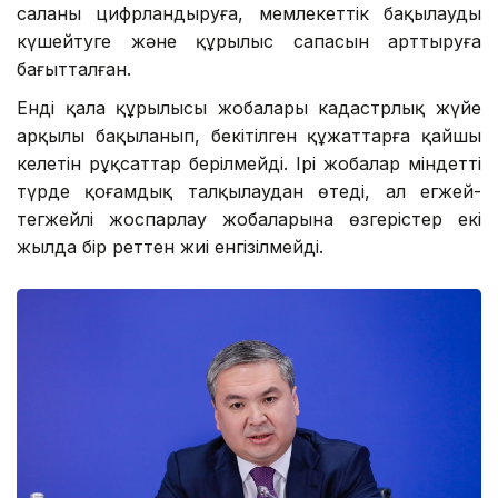
саланы цифрландыруға, мемлекеттік бақылауды
күшейтуге және құрылыс сапасын арттыруға
бағытталған.
Енді қала құрылысы жобалары кадастрлық жүйе
арқылы бақыланып, бекітілген құжаттарға қайшы
келетін рұқсаттар берілмейді. Ірі жобалар міндетті
түрде қоғамдық талқылаудан өтеді, ал егжей-
тегжейлі жоспарлау жобаларына өзгерістер екі
жылда бір реттен жиі енгізілмейді.