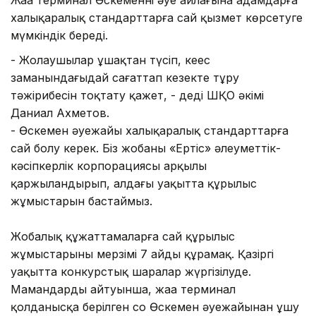
халықаралық стандарттарға сай қызмет көрсетуге
мүмкіндік береді.
- Жолаушылар ұшақтан түсіп, кеңес
заманындағыдай сағаттап кезекте тұру
тәжірибесін тоқтату қажет, - деді ШҚО әкімі
Даниал Ахметов.
- Өскемен әуежайы халықаралық стандарттарға
сай болу керек. Біз жобаны «Ертіс» әлеуметтік-
кәсіпкерлік корпорациясы арқылы
қаржыландырып, алдағы уақытта құрылыс
жұмыстарын бастаймыз.
Жобалық құжаттамаларға сай құрылыс
жұмыстарының мерзімі 7 айды құрамақ. Қазіргі
уақытта конкурстық шаралар жүргізілуде.
Мамандардың айтуынша, жаңа терминал
қолданысқа берілген соң Өскемен әуежайынан ұшу