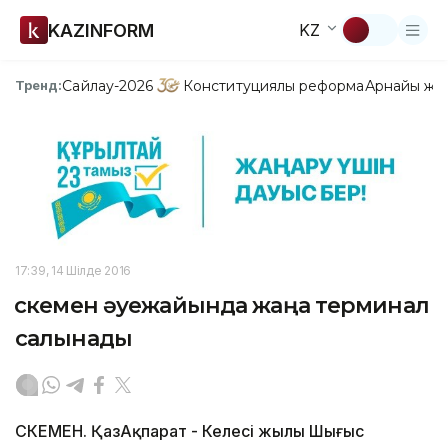
KAZINFORM
KZ
Сайлау-2026
Конституциялық реформа
Арнайы жо
Тренд:
17:39, 14 Шілде 2016
Өскемен әуежайында жаңа терминал
салынады
ӨСКЕМЕН. ҚазАқпарат - Келесі жылы Шығыс