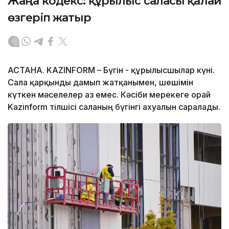
Жаңа кодекс: құрылыс саласы қалай
өзгеріп жатыр
АСТАНА. KAZINFORM – Бүгін - құрылысшылар күні.
Сала қарқынды дамып жатқанымен, шешімін
күткен мәселелер аз емес. Кәсіби мерекеге орай
Kazinform тілшісі саланың бүгінгі ахуалын саралады.