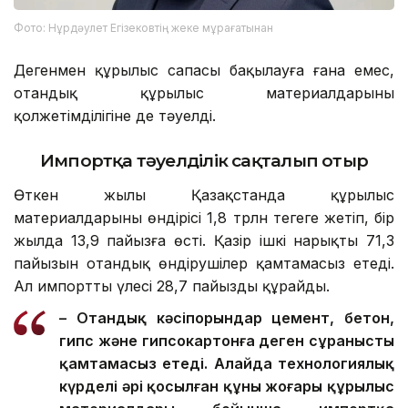
Фото: Нұрдәулет Егізековтің жеке мұрағатынан
Дегенмен құрылыс сапасы бақылауға ғана емес,
отандық құрылыс материалдарының
қолжетімділігіне де тәуелді.
Импортқа тәуелділік сақталып отыр
Өткен жылы Қазақстанда құрылыс
материалдарының өндірісі 1,8 трлн теңгеге жетіп, бір
жылда 13,9 пайызға өсті. Қазір ішкі нарықтың 71,3
пайызын отандық өндірушілер қамтамасыз етеді.
Ал импорттың үлесі 28,7 пайызды құрайды.
– Отандық кәсіпорындар цемент, бетон,
гипс және гипсокартонға деген сұранысты
қамтамасыз етеді. Алайда технологиялық
күрделі әрі қосылған құны жоғары құрылыс