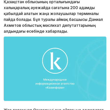
Қазақстан облысының орталығындағы
халықаралық әуежайда сағатына 200 адамды
қабылдай алатын жаңа жолаушылар терминалы
пайда болады. Бұл туралы аймақ басшысы Даниал
Ахметов облыстық мәслихат депутаттарының
алдындағы есебінде хабарлады.
Жаңа терминал Өскеменнің әуе айлағына адамдарға