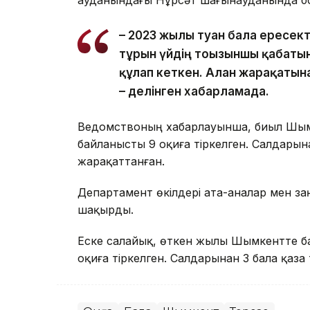
ауданындағы Нұрсәт шағынауданында бо
– 2023 жылы туған бала ересек
тұрғын үйдің тоғызыншы қабаты
құлап кеткен. Алған жарақатын
– делінген хабарламада.
Ведомствоның хабарлауынша, биыл Шым
байланысты 9 оқиға тіркелген. Салдарына
жарақаттанған.
Департамент өкілдері ата-аналар мен з
шақырды.
Еске салайық, өткен жылы Шымкентте б
оқиға тіркелген. Салдарынан 3 бала қаза 