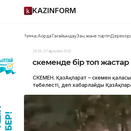
KAZINFORM
Ақорда
Тағайындау
Заң және тәртіп
Дерекқор
Тренд:
20:25, 07 Қыркүйек 2021
Өскеменде бір топ жастар
ӨСКЕМЕН. ҚазАқпарат – Өскемен қалас
төбелесті, деп хабарлайды ҚазАқпарат