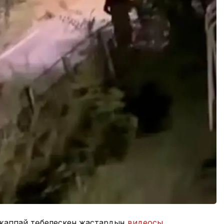
п жаппай төбелескен жастардың
видеосы