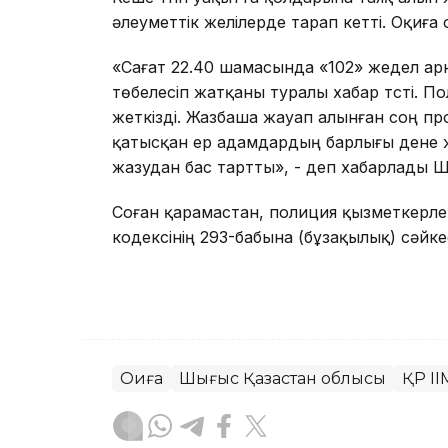
әлеуметтік желілерде тарап кетті. Оқиғ
«Сағат 22.40 шамасында «102» жедел ар
төбелесіп жатқаны туралы хабар түсті. По
жеткізді. Жазбаша жауап алынған соң пр
қатысқан ер адамдардың барлығы дене 
жазудан бас тартты», - деп хабарлады Ш
Соған қарамастан, полиция қызметкерле
кодексінің 293-бабына (бұзақылық) сәйке
Оқиға
Шығыс Қазақстан облысы
ҚР ІІ