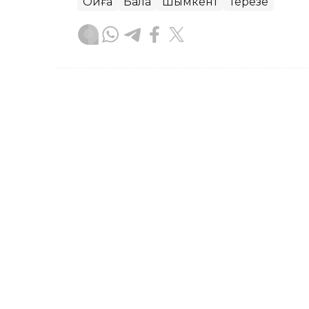
Оқиға
Бала
Шымкент
Терезе
Сәбит Тастанбек
Авторлар
10:49, 05 Тамыз 2026
Тойдағы шулы видео: тіл
адамның үстінен қылмыс
ТҮРКІСТАН. KAZINFORM – Түркістан о
полиция қылмыстық іс қозғады.