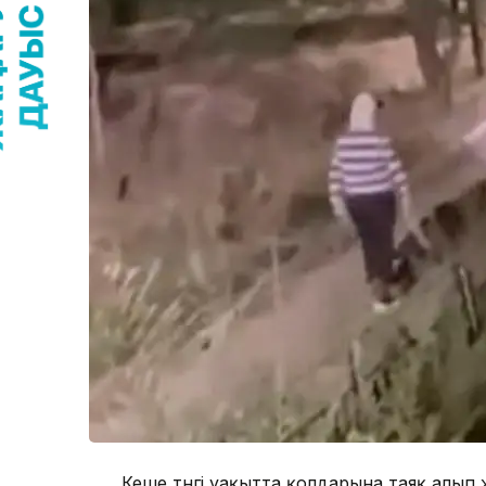
Кеше түнгі уақытта қолдарына таяқ алы