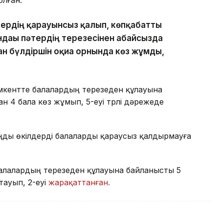
лған.
тердің қарауынсыз қалып, көпқабатты
ндағы пәтердің терезесінен абайсызда
ан бүлдіршін оқиға орнында көз жұмды,
кентте балалардың терезеден құлауына
н 4 бала көз жұмып, 5-еуі түрлі дәрежеде
аңды өкілдерді балаларды қараусыз қалдырмауға
алалардың терезеден құлауына байланысты 5
тауып, 2-еуі
жарақаттанған.