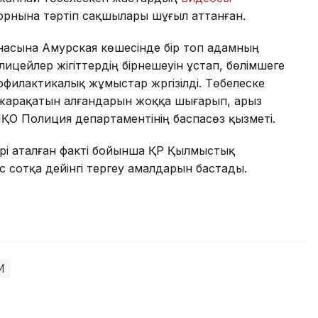
а орнына тәртіп сақшылары шұғыл аттанған.
насына Амурская көшесінде бір топ адамның
лицейлер жігіттердің бірнешеуін ұстап, бөлімшеге
офилактикалық жұмыстар жүргізілді. Төбелеске
жарақатын алғандарын жоққа шығарып, арыз
ҚО Полиция департаментінің баспасөз қызметі.
рі аталған факті бойынша ҚР Қылмыстық
с сотқа дейінгі тергеу амалдарын бастады.
М