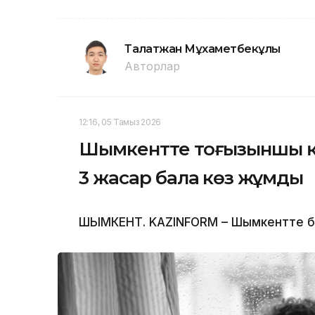
Талғатжан Мұхаметбекұлы
Авторлар
12:16, 05 Тамыз 2026
Шымкентте тоғызыншы қа
3 жасар бала көз жұмды
ШЫМКЕНТ. KAZINFORM – Шымкентте бүлд