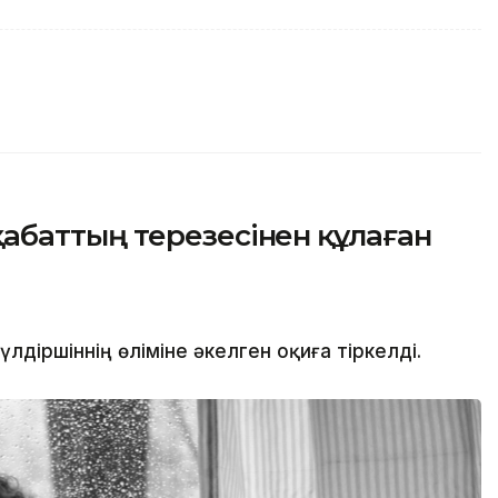
баттың терезесінен құлаған
іршіннің өліміне әкелген оқиға тіркелді.