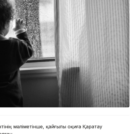
інің мәліметінше, қайғылы оқиға Қаратау