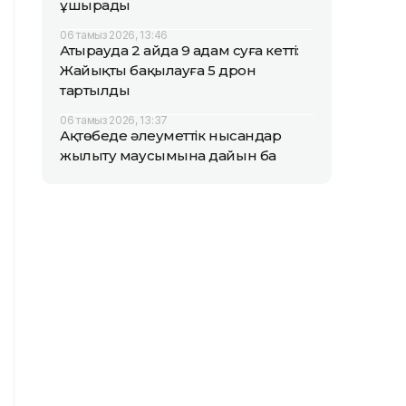
ұшырады
06 тамыз 2026, 13:46
Атырауда 2 айда 9 адам суға кетті:
Жайықты бақылауға 5 дрон
тартылды
06 тамыз 2026, 13:37
Ақтөбеде әлеуметтік нысандар
жылыту маусымына дайын ба