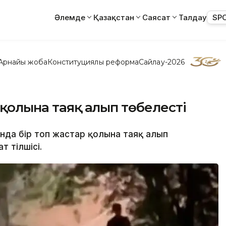
Әлемде
Қазақстан
Саясат
Талдау
SP
Арнайы жоба
Конституциялық реформа
Сайлау-2026
 қолына таяқ алып төбелесті
ында бір топ жастар қолына таяқ алып
 тілшісі.