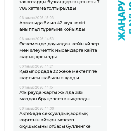
талаптарды бұзғандарға қатысты 7
786 хаттама толтырылды
06 тамыз 2026, 15:03
Алматыда биыл 42 жүк көлігі
айыппұл тұрағына қойылды
06 тамыз 2026, 14:53
Өскеменде дауылдан кейін үйлер
мен әлеуметтік нысандарға қайта
жарық қосылды
06 тамыз 2026, 14:24
Қызылордада 32 жеке мектептің тең
жартысы жабылып қалды
06 тамыз 2026, 14:15
Атырауда жарты жылда 335
малдан бруцеллез анықталды
06 тамыз 2026, 14:06
Ақтөбеде сексуалдық зорлық
көргенін айтқан мектеп
оқушысының отбасы буллингке