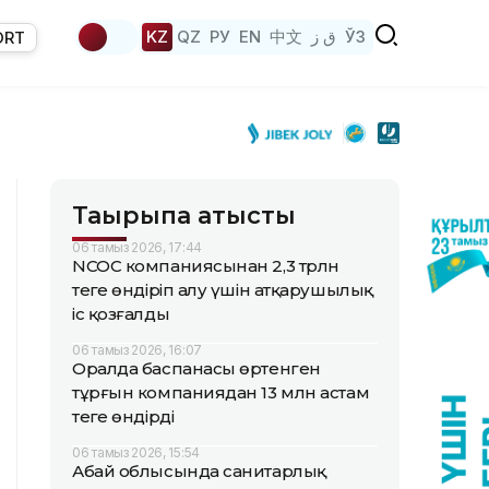
KZ
QZ
РУ
EN
中文
ق ز
ЎЗ
ORT
Тақырыпқа қатысты
06 тамыз 2026, 17:44
NCOC компаниясынан 2,3 трлн
теңге өндіріп алу үшін атқарушылық
іс қозғалды
06 тамыз 2026, 16:07
Оралда баспанасы өртенген
тұрғын компаниядан 13 млн астам
теңге өндірді
06 тамыз 2026, 15:54
Абай облысында санитарлық