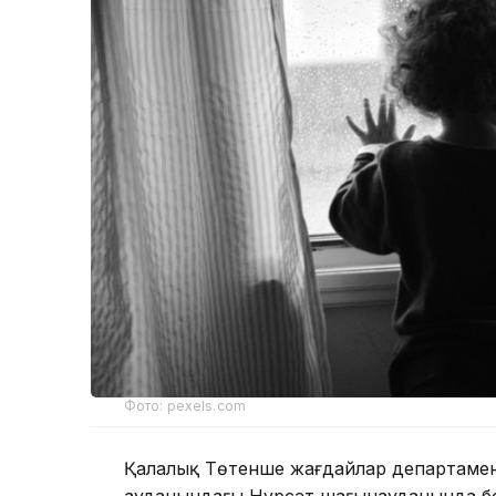
Фото: pexels.com
Қалалық Төтенше жағдайлар департамент