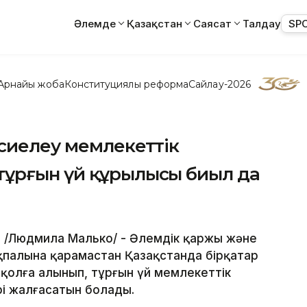
Әлемде
Қазақстан
Саясат
Талдау
SP
Арнайы жоба
Конституциялық реформа
Сайлау-2026
сиелеу мемлекеттік
ұрғын үй құрылысы биыл да
т /Людмила Малько/ - Әлемдік қаржы және
қпалына қарамастан Қазақстанда бірқатар
 қолға алынып, тұрғын үй мемлекеттік
і жалғасатын болады.