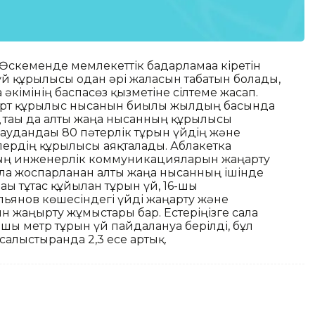
Өскеменде мемлекеттік бағдарламаға кіретін
й құрылысы одан әрі жалғасын табатын болады,
 әкімінің баспасөз қызметіне сілтеме жасап.
төрт құрылыс нысанын биылғы жылдың басында
қ тағы да алты жаңа нысанның құрылысы
наудандағы 80 пәтерлік тұрғын үйдің және
йлердің құрылысы аяқталады. Аблакетка
ның инженерлік коммуникацияларын жаңарту
ға жоспарланған алты жаңа нысанның ішінде
ғы тұтас құйылған тұрғын үй, 16-шы
Ульянов көшесіндегі үйді жаңарту және
жаңғырту жұмыстары бар. Естеріңізге сала
ы метр тұрғын үй пайдалануға берілді, бұл
лыстырғанда 2,3 есе артық.