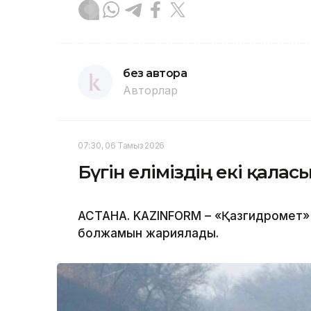
без автора
Авторлар
07:30, 06 Тамыз 2026
Бүгін еліміздің екі қала
АСТАНА. KAZINFORM – «Қазгидромет» 
болжамын жариялады.