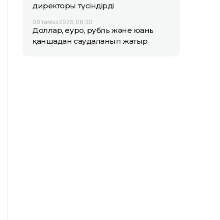
директоры түсіндірді
06 тамыз 2026, 08:30
Доллар, еуро, рубль және юань
қаншадан саудаланып жатыр