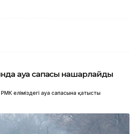
сында ауа сапасы нашарлайды
РМК еліміздегі ауа сапасына қатысты