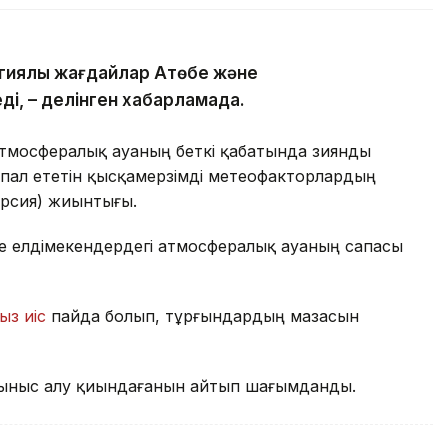
гиялық жағдайлар Ақтөбе және
ді, – делінген хабарламада.
атмосфералық ауаның беткі қабатында зиянды
пал ететін қысқамерзімді метеофакторлардың
ерсия) жиынтығы.
де елдімекендердегі атмосфералық ауаның сапасы
ыз иіс
пайда болып, тұрғындардың мазасын
ыныс алу қиындағанын айтып шағымданды.