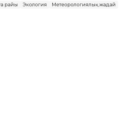
уа райы
Экология
Метеорологиялық жағдай
қаласында ауа сапасы
ет
РМК еліміздегі ауа сапасына қатысты