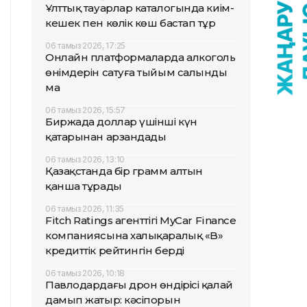
Ұлттық тауарлар каталогында киім-
кешек пен көлік көш бастап тұр
06 тамыз 2026, 17:25
Онлайн платформаларда алкоголь
өнімдерін сатуға тыйым салынды
ма
06 тамыз 2026, 15:57
Биржада доллар үшінші күн
қатарынан арзандады
06 тамыз 2026, 13:10
Қазақстанда бір грамм алтын
қанша тұрады
06 тамыз 2026, 11:35
Fitch Ratings агенттігі MyCar Finance
компаниясына халықаралық «B»
кредиттік рейтингін берді
06 тамыз 2026, 10:18
Павлодардағы дрон өндірісі қалай
дамып жатыр: кәсіпорын