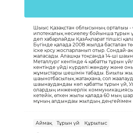
Шығыс Қазақстан облысының орталығы - 
ипотекалық несиелеу бойынша тұрғын ү
деп хабарлайды ҚазАқпарат тілшісі қала
Бүгінде қалада 2008 жылда басталған 
іске қосу жоспарланып отыр. Сондай-а
жалғасады. Алғашқы тоқсанда 14-ші шағы
Металлург кентінде 4 қабатты тұрғын ү
кентінде үйді күрделі жөндеу және о
жұмыстары шешімін табады. Биылғы жыл
шағынотбасылық жатақхана, сол жағалауда
шағынаудандағы көп қабатты тұрғын үй, 
олардың инженерлік коммуникациясын 
кетейік, өткен жылы қалада 60 мың шарш
мұның алдындағы жылдың деңгейімен са
Аймақ
Тұрғын үй
Құрылыс