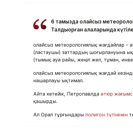
6 тамызда қолайсыз метеороло
Талдықорған қалаларында күтіле
Қолайсыз метеорологиялық жағдайлар – 
(ластаушы) заттардың шоғырлануына ық
(тымық ауа райы, жеңіл жел, тұман, инв
Қолайсыз метеорологиялық жағдай кезін
нашарлауы ықтимал.
Айта кетейік, Петропавлда
өткір жағымс
қашырды.
Ал Орал тұрғындары
полигон түтінінен
т