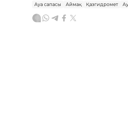
Ауа сапасы
Аймақ
Қазгидромет
А
Жасұлан Бақытбекұлы
Авторлар
07:16, 05 Тамыз 2026
Бүгін еліміздің бір ғана 
төмендейді – Қазгидром
АСТАНА. KAZINFORM – «Қазгидромет» 
болжамын жариялады.