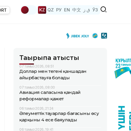
KZ
QZ
РУ
EN
中文
ق ز
ЎЗ
ORT
Тақырыпқа қатысты
07 тамыз 2026, 08:51
Доллар мен теңгені қаншадан
айырбастауға болады
07 тамыз 2026, 08:00
Авиация саласына қандай
реформалар қажет
06 тамыз 2026, 21:24
Әлеуметтік тауарлар бағасының өсу
қарқыны 4 есе баяулады
06 тамыз 2026, 19:41