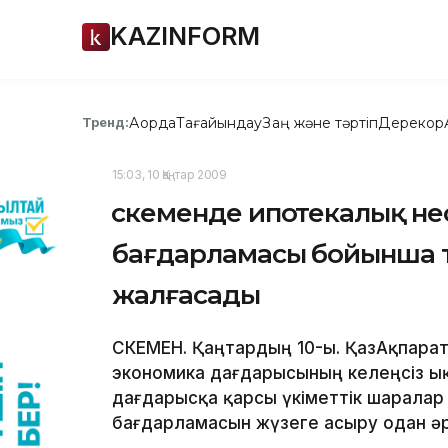
KAZINFORM
Ақорда
Тағайындау
Заң және тәртіп
Дерекқор
Тренд:
15:03, 10 Қаңтар 2009
Өскеменде ипотекалық не
бағдарламасы бойынша т
жалғасады
ӨСКЕМЕН. Қаңтардың 10-ы. ҚазАқпара
экономика дағдарысының келеңсіз ы
дағдарысқа қарсы үкіметтік шаралар
бағдарламасын жүзеге асыру одан әр