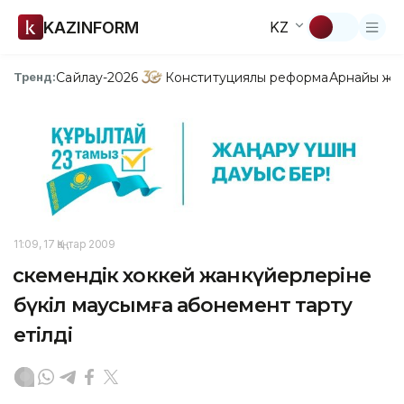
KAZINFORM
KZ
Сайлау-2026
Конституциялық реформа
Арнайы жо
Тренд:
11:09, 17 Қаңтар 2009
Өскемендік хоккей жанкүйерлеріне
бүкіл маусымға абонемент тарту
етілді