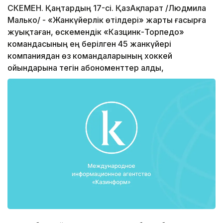
ӨСКЕМЕН. Қаңтардың 17-сі. ҚазАқпарат /Людмила
Малько/ - «Жанкүйерлік өтілдері» жарты ғасырға
жуықтаған, өскемендік «Казцинк-Торпедо»
командасының ең берілген 45 жанкүйері
компаниядан өз командаларының хоккей
ойындарына тегін абономенттер алды,