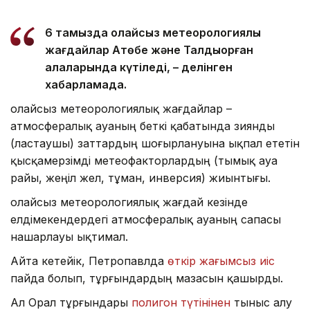
6 тамызда қолайсыз метеорологиялық
жағдайлар Ақтөбе және Талдықорған
қалаларында күтіледі, – делінген
хабарламада.
Қолайсыз метеорологиялық жағдайлар –
атмосфералық ауаның беткі қабатында зиянды
(ластаушы) заттардың шоғырлануына ықпал ететін
қысқамерзімді метеофакторлардың (тымық ауа
райы, жеңіл жел, тұман, инверсия) жиынтығы.
Қолайсыз метеорологиялық жағдай кезінде
елдімекендердегі атмосфералық ауаның сапасы
нашарлауы ықтимал.
Айта кетейік, Петропавлда
өткір жағымсыз иіс
пайда болып, тұрғындардың мазасын қашырды.
Ал Орал тұрғындары
полигон түтінінен
тыныс алу