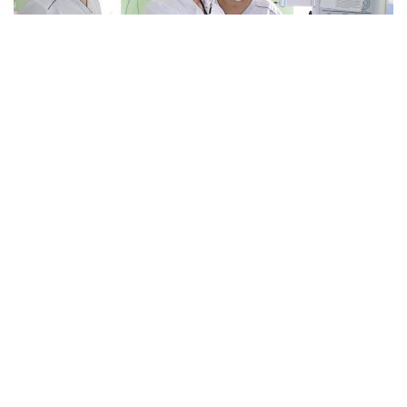
Фото: Қызылорда облыстық денсаулық сақтау
басқармасы
Тапшылық қала мен ауылда бірдей байқалады.
— Осы уақытқа дейін реаниматолог көбірек
жетіспейтін, бүгінде бұл тапшылық сейілді.
Аудандарға акушер-гинекологтар аса
қажет. Емханаларда балалар хирургі, УЗИ-
ге түсіретін және аймақтық дәрігерлер
жетіспейді. Сондықтан кейде екі ауылға
ортақ бір учаскелік дәрігер жұмыс істейді.
Жас мамандардың көпшілігінің тар буынды