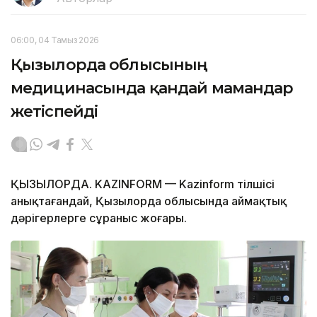
06:00, 04 Тамыз 2026
Қызылорда облысының
медицинасында қандай мамандар
жетіспейді
ҚЫЗЫЛОРДА. KAZINFORM — Kazinform тілшісі
анықтағандай, Қызылорда облысында аймақтық
дәрігерлерге сұраныс жоғары.