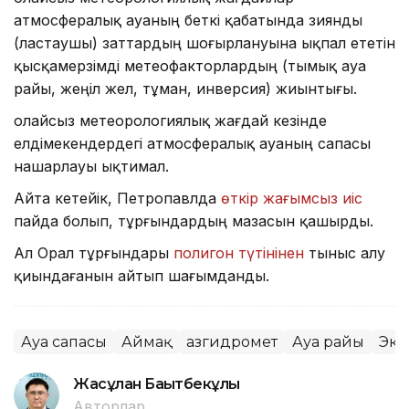
атмосфералық ауаның беткі қабатында зиянды
(ластаушы) заттардың шоғырлануына ықпал ететін
қысқамерзімді метеофакторлардың (тымық ауа
райы, жеңіл жел, тұман, инверсия) жиынтығы.
Қолайсыз метеорологиялық жағдай кезінде
елдімекендердегі атмосфералық ауаның сапасы
нашарлауы ықтимал.
Айта кетейік, Петропавлда
өткір жағымсыз иіс
пайда болып, тұрғындардың мазасын қашырды.
Ал Орал тұрғындары
полигон түтінінен
тыныс алу
қиындағанын айтып шағымданды.
Ауа сапасы
Аймақ
Қазгидромет
Ауа райы
Эко
Жасұлан Бақытбекұлы
Авторлар