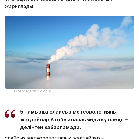
жариялады.
Фото: Magnific.com
5 тамызда қолайсыз метеорологиялық
жағдайлар Ақтөбе қалаласында күтіледі, –
делінген хабарламада.
Қолайсыз метеорологиялық жағдайлар –