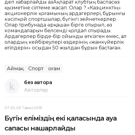
деп хабарлайды ҚазАқпарат клубтың баспасөз
қызметіне сілтеме жасап. Олар ? «Казцинктің»
акционерлік қоғамының ардагерлері, бұрынғы
кәсіпқой спортшылар, бүгінгі зейнеткерлер.
Олар трибунада әрқашан бірге отырып, өз
командаларын белсенді қолдап отырады.
Ардагерлер бірде-бір ойынды өткізген емес, ал
олардың кейбіреулері өздерінің «жанкүйерлік
өтілдерін» осыдан 50 жылдан бұрын бастаған.
Аймақ
Спорт
Қоғам
без автора
Авторлар
07:30, 06 Тамыз 2026
Бүгін еліміздің екі қаласында ауа
сапасы нашарлайды