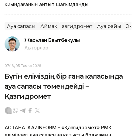
қиындағанын айтып шағымданды.
Ауа сапасы
Аймақ
Қазгидромет
Ауа райы
Эко
Жасұлан Бақытбекұлы
Авторлар
07:16, 05 Тамыз 2026
Бүгін еліміздің бір ғана қаласында
ауа сапасы төмендейді –
Қазгидромет
АСТАНА. KAZINFORM – «Қазгидромет» РМК
еліміздегі ауа сапасына қатысты болжамын