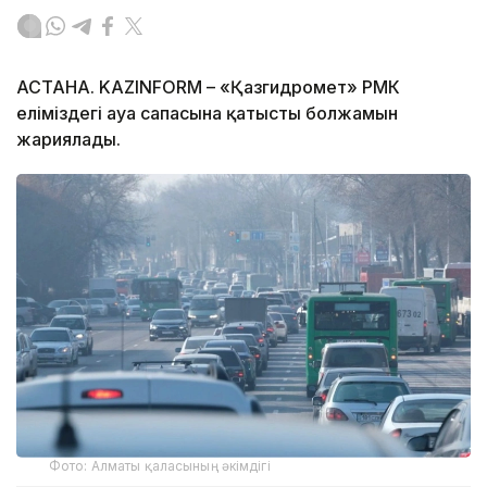
АСТАНА. KAZINFORM – «Қазгидромет» РМК
еліміздегі ауа сапасына қатысты болжамын
жариялады.
Фото: Алматы қаласының әкімдігі