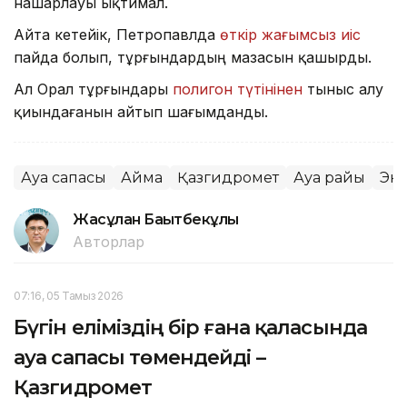
нашарлауы ықтимал.
Айта кетейік, Петропавлда
өткір жағымсыз иіс
пайда болып, тұрғындардың мазасын қашырды.
Ал Орал тұрғындары
полигон түтінінен
тыныс алу
қиындағанын айтып шағымданды.
Ауа сапасы
Аймақ
Қазгидромет
Ауа райы
Эк
Жасұлан Бақытбекұлы
Авторлар
07:16, 05 Тамыз 2026
Бүгін еліміздің бір ғана қаласында
ауа сапасы төмендейді –
Қазгидромет