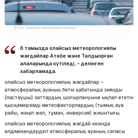
Фото: Алматы қаласының әкімдігі
6 тамызда қолайсыз метеорологиялық
жағдайлар Ақтөбе және Талдықорған
қалаларында күтіледі, – делінген
хабарламада.
Қолайсыз метеорологиялық жағдайлар –
атмосфералық ауаның беткі қабатында зиянды
(ластаушы) заттардың шоғырлануына ықпал ететін
қысқамерзімді метеофакторлардың (тымық ауа
райы, жеңіл жел, тұман, инверсия) жиынтығы.
Қолайсыз метеорологиялық жағдай кезінде
елдімекендердегі атмосфералық ауаның сапасы