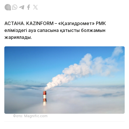
АСТАНА. KAZINFORM – «Қазгидромет» РМК
еліміздегі ауа сапасына қатысты болжамын
жариялады.
Фото: Magnific.com