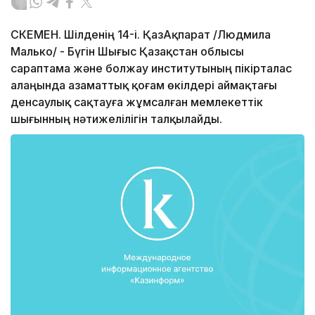
ӨСКЕМЕН. Шілденің 14-і. ҚазАқпарат /Людмила
Малько/ - Бүгін Шығыс Қазақстан облысы
сараптама және болжау институтының пікірталас
алаңында азаматтық қоғам өкілдері аймақтағы
денсаулық сақтауға жұмсалған мемлекеттік
шығынның нәтижелілігін талқылайды.