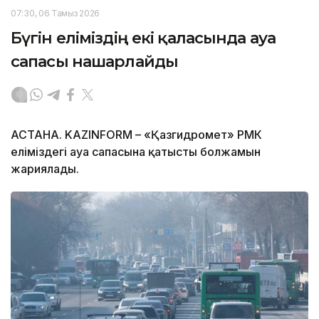
07:30, 06 Тамыз 2026
Бүгін еліміздің екі қаласында ауа
сапасы нашарлайды
АСТАНА. KAZINFORM – «Қазгидромет» РМК
еліміздегі ауа сапасына қатысты болжамын
жариялады.