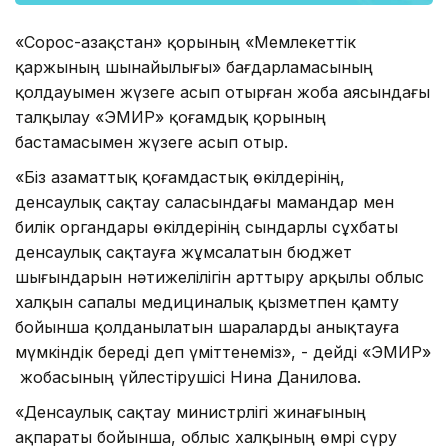
«Сорос-Қазақстан» қорының «Мемлекеттік
қаржының шынайылығы» бағдарламасының
қолдауымен жүзеге асып отырған жоба аясындағы
талқылау «ЭМИР» қоғамдық қорының
бастамасымен жүзеге асып отыр.
«Біз азаматтық қоғамдастық өкілдерінің,
денсаулық сақтау саласындағы мамандар мен
билік органдары өкілдерінің сындарлы сұхбаты
денсаулық сақтауға жұмсалатын бюджет
шығындарын нәтижелілігін арттыру арқылы облыс
халқын сапалы медициналық қызметпен қамту
бойынша қолданылатын шараларды анықтауға
мүмкіндік береді деп үміттенеміз», - дейді «ЭМИР»
ҚҚ жобасының үйлестірушісі Нина Данилова.
«Денсаулық сақтау министрлігі жинағының
ақпараты бойынша, облыс халқының өмрі сүру