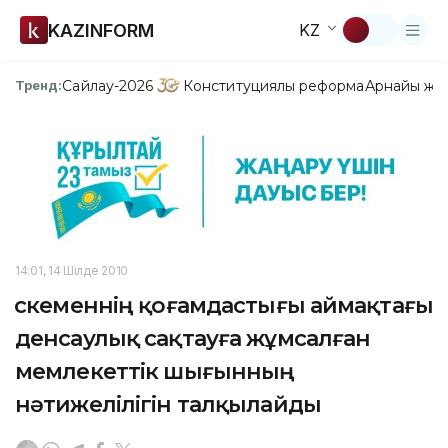
KAZINFORM
KZ
Сайлау-2026
Конституциялық реформа
Арнайы жо
Тренд:
14:01, 14 Шілде 2010
Өскеменнің қоғамдастығы аймақтағы
денсаулық сақтауға жұмсалған
мемлекеттік шығынның
нәтижелілігін талқылайды