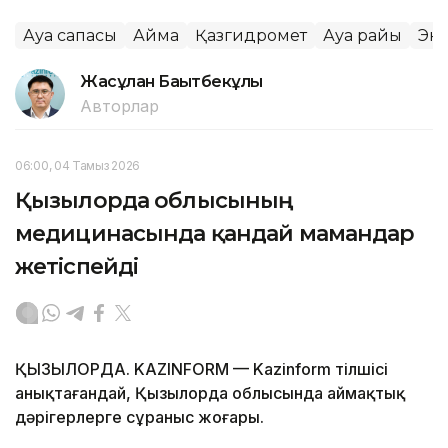
Ауа сапасы
Аймақ
Қазгидромет
Ауа райы
Эк
Жасұлан Бақытбекұлы
Авторлар
06:00, 04 Тамыз 2026
Қызылорда облысының
медицинасында қандай мамандар
жетіспейді
ҚЫЗЫЛОРДА. KAZINFORM — Kazinform тілшісі
анықтағандай, Қызылорда облысында аймақтық
дәрігерлерге сұраныс жоғары.