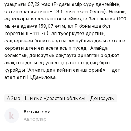
ұзақтығы 67,22 жас (ҚР-дағы өмір сүру деңгейінің
орташа көрсеткіші - 68,6 жыл екені белгілі). Өлімнің
ең жоғары көрсеткіші осы аймақта белгіленген (100
мыңға адамға 159,07 өлім, ал ҚР бойынша бұл
көрсеткіш - 111,76), ал туберкулез дертінің
салдарынан болатын өлім республикадағы орташа
көрсеткіштен екі есеге асып түседі. Алайда
облыстың денсаулық сақтауға арналған бюджеті
Қазақстандағы ең үлкен қаражаттардың бірін
құрайды (Алматыдан кейінгі екінші орын)», - деп
атап өтті Н.Данилова.
Аймақ
Шығыс Қазақстан облысы
Денсаулық
без автора
Авторлар