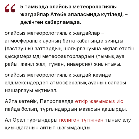
5 тамызда қолайсыз метеорологиялық
жағдайлар Ақтөбе қалаласында күтіледі, –
делінген хабарламада.
Қолайсыз метеорологиялық жағдайлар –
атмосфералық ауаның беткі қабатында зиянды
(ластаушы) заттардың шоғырлануына ықпал ететін
қысқамерзімді метеофакторлардың (тымық ауа
райы, жеңіл жел, тұман, инверсия) жиынтығы.
Қолайсыз метеорологиялық жағдай кезінде
елдімекендердегі атмосфералық ауаның сапасы
нашарлауы ықтимал.
Айта кетейік, Петропавлда
өткір жағымсыз иіс
пайда болып, тұрғындардың мазасын қашырды.
Ал Орал тұрғындары
полигон түтінінен
тыныс алу
қиындағанын айтып шағымданды.