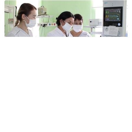
Фото: Қызылорда облыстық денсаулық сақтау
басқармасы
Тапшылық қала мен ауылда бірдей байқалады.
— Осы уақытқа дейін реаниматолог көбірек
жетіспейтін, бүгінде бұл тапшылық сейілді.
Аудандарға акушер-гинекологтар аса