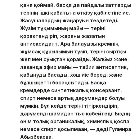
қана қоймай, басқа да пайдалы заттарды
терінің ішкі қабатына өткізу қабілетіне ие.
Жасушалардың жаңаруын тездетеді.
Жүзім тұқымының майы — теріні
қоректендіріп, жараны жазатын
антиоксидант. Ара балауызы кремнің
жұмсақ құрылымын түзіп, теріні сыртқы
жел мен суықтан қорғайды. Жалбыз және
лаванда эфир майы — табиғи антисептик,
қабынуды басады, хош иіс береді және
бұлшықетті босаңсытады. Басқа
кремдерде синтетикалық консервант,
спирт немесе артық дәрумендер болуы
мүмкін. Бұл кейде теріні тітіркендіріп,
дәруменді шамадан тыс көбейтеді. Біздің
өнім толық органикалық, химиялық қоспа
немесе спирт қосылмаған, — деді Гүлмира
Абызбекова.