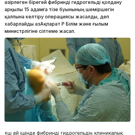
әзірлеген бірегей фибринді гидрогельді қолдану
арқылы 15 адамға тізе буынының шеміршегін
қалпына келтіру операциясы жасалды, деп
хабарлайды ҚазАқпарат ҚР Білім және ғылым
министрлігіне сілтеме жасап.
«Үш ай ішінде фибринді гидрогельдің клиникалық