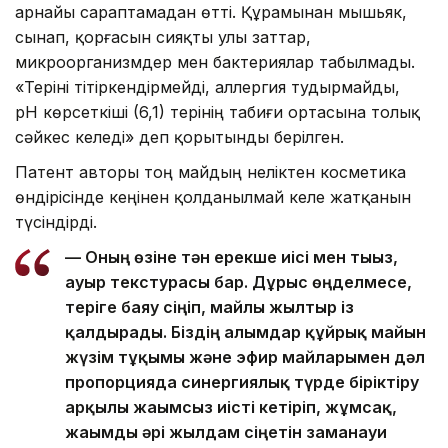
арнайы сараптамадан өтті. Құрамынан мышьяк,
сынап, қорғасын сияқты улы заттар,
микроорганизмдер мен бактериялар табылмады.
«Теріні тітіркендірмейді, аллергия тудырмайды,
pH көрсеткіші (6,1) терінің табиғи ортасына толық
сәйкес келеді» деп қорытынды берілген.
Патент авторы тоң майдың неліктен косметика
өндірісінде кеңінен қолданылмай келе жатқанын
түсіндірді.
— Оның өзіне тән ерекше иісі мен тығыз,
ауыр текстурасы бар. Дұрыс өңделмесе,
теріге баяу сіңіп, майлы жылтыр із
қалдырады. Біздің ғалымдар құйрық майын
жүзім тұқымы және эфир майларымен дәл
пропорцияда синергиялық түрде біріктіру
арқылы жағымсыз иісті кетіріп, жұмсақ,
жағымды әрі жылдам сіңетін заманауи