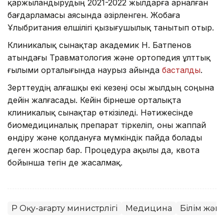
қаржыландырудың 2021-2022 жылдарға арналған
бағдарламасы аясында әзірленген. Жобаға
Ұлыбритания елшілігі қызығушылық танытып отыр.
Клиникалық сынақтар академик Н. Батпенов
атындағы Травматология және ортопедия ұлттық
ғылыми орталығында наурыз айында
басталды
.
Зерттеудің алғашқы екі кезеңі осы жылдың соңына
дейін жалғасады. Кейін бірнеше орталықта
клиникалық сынақтар өткізіледі. Нәтижесінде
биомедициналық препарат тіркеліп, оны жаппай
өндіру және қолдануға мүмкіндік пайда болады
деген жоспар бар. Процедура ақылы да, квота
бойынша тегін де жасалмақ.
ҚР Оқу-ағарту министрлігі
Медицина
Білім жән