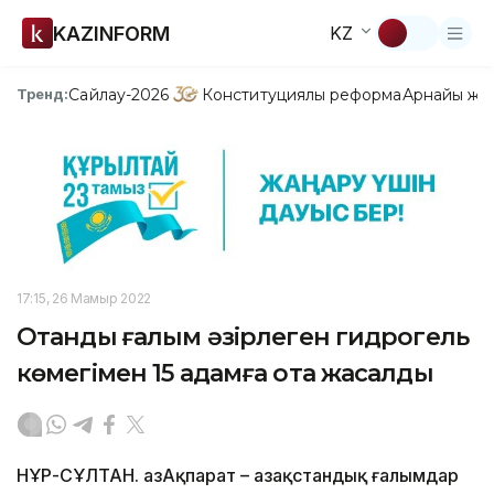
KAZINFORM
KZ
Сайлау-2026
Конституциялық реформа
Арнайы жо
Тренд:
17:15, 26 Мамыр 2022
Отандық ғалым әзірлеген гидрогель
көмегімен 15 адамға ота жасалды
НҰР-СҰЛТАН. ҚазАқпарат – Қазақстандық ғалымдар