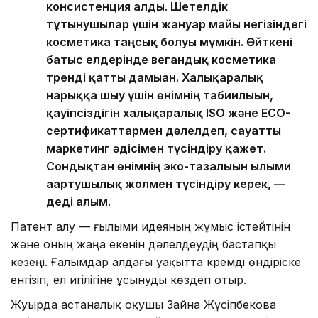
консистенция алды. Шетелдік
тұтынушылар үшін жануар майы негізіндегі
косметика таңсық болуы мүмкін. Өйткені
батыс елдерінде вегандық косметика
тренді қатты дамыған. Халықаралық
нарыққа шығу үшін өнімнің табиғилығын,
қауіпсіздігін халықаралық ISO және ECO-
сертификаттармен дәлелдеп, сауатты
маркетинг әдісімен түсіндіру қажет.
Сондықтан өнімнің эко-тазалығын ғылыми
ағартушылық жолмен түсіндіру керек, —
деді ғалым.
Патент алу — ғылыми идеяның жұмыс істейтінін
және оның жаңа екенін дәлелдеудің бастапқы
кезеңі. Ғалымдар алдағы уақытта кремді өндіріске
енгізіп, ел игілігіне ұсынуды көздеп отыр.
Жуырда астаналық оқушы Зайна Жүсіпбекова