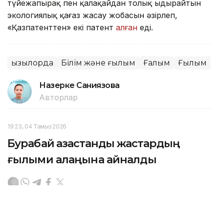
түйежапырақ пен қалақайдан толық ыдырайтын
экологиялық қағаз жасау жобасын әзірлеп,
«Қазпатенттен» екі патент
алған
еді.
Қызылорда
Білім және ғылым
Ғалым
Ғылым
Назерке Саниязова
Авторлар
19:23, 04 Тамыз 2026
Бурабай қазақстандық жастардың
ғылыми алаңына айналды
АСТАНА. KAZINFORM — «Бурабай» ұлттық саябағы