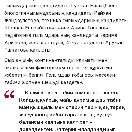
ғылымдарының кандидаты Гүлжан Балықбаева,
биология ғылымдарының кандидаты Райхан
Жандәулетова, техника ғылымдарының кандидаты
Шолпан Еспенбетова және Анипа Тапалова,
педагогика ғылымдарының кандидаты Карима
Арынова, жас зерттеуші, 4-курс студенті Аружан
Талғатова қатысты.
Сыр өңірінің континентальды климаты мен
экологиялық факторлары теріні тез құрғатып
жіберетіні белгілі. Ғалымдар тобы осы мәселені
табиғи жолмен шешуді көздеген.
— Кремге тек 5 табиғи компонент кіреді.
Қойдың құйрық майы құрамындағы табиғи
май қышқылы мен стерин терінің ең терең
жасушалық қабаттарына өтіп, су-тұз
балансын қалпына келтіретіні
дәлелденген. Ол теріні ылғалдандырып