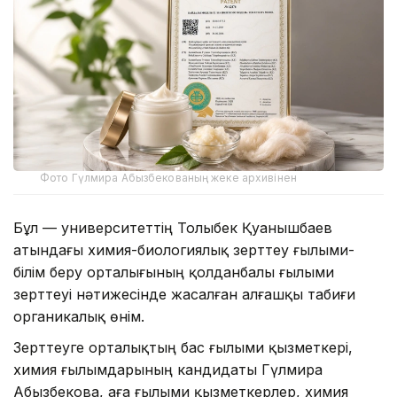
Фото Гүлмира Абызбекованың жеке архивінен
Бұл — университеттің Толыбек Қуанышбаев
атындағы химия-биологиялық зерттеу ғылыми-
білім беру орталығының қолданбалы ғылыми
зерттеуі нәтижесінде жасалған алғашқы табиғи
органикалық өнім.
Зерттеуге орталықтың бас ғылыми қызметкері,
химия ғылымдарының кандидаты Гүлмира
Абызбекова, аға ғылыми қызметкерлер, химия