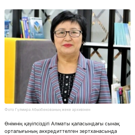
Фото Гүлмира Абызбекованың жеке архивінен
Өнімнің қауіпсіздігі Алматы қаласындағы сынақ
орталығының аккредиттелген зертханасында