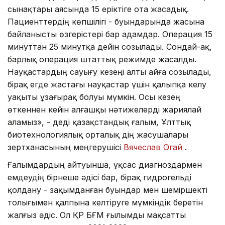
сынақтары аясында 15 еріктіге ота жасадық.
Пациенттердің көпшілігі - буындарында жасына
байланысты өзгерістері бар адамдар. Операция 15
минуттан 25 минутқа дейін созылады. Сондай-ақ,
барлық операция штаттық режимде жасалды.
Науқастардың сауығу кезеңі алты айға созылады,
бірақ егде жастағы науқастар үшін қалыпқа келу
уақыты ұзағырақ болуы мүмкін. Осы кезең
өткеннен кейін алғашқы нәтижелерді жариялай
аламыз», - деді қазақстандық ғалым, Ұлттық
биотехнологиялық орталық дің жасушалары
зертханасының меңгерушісі
Вячеслав Огай
.
Ғалымдардың айтуынша, ұқсас диагноздармен
емдеудің бірнеше әдісі бар, бірақ гидрогельді
қолдану - зақымданған буындар мен шеміршекті
толығымен қалпына келтіруге мүмкіндік беретін
жалғыз әдіс. Ол ҚР БҒМ ғылымды мақсатты