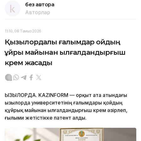
без автора
Авторлар
11:10, 08 Тамыз 2026
Қызылордалық ғалымдар қойдың
құйрық майынан ылғалдандырғыш
крем жасады
ҚЫЗЫЛОРДА. KAZINFORM — Қорқыт ата атындағы
Қызылорда университетінің ғалымдары қойдың
құйрық майынан ылғалдандырғыш крем әзірлеп,
ғылыми жетістікке патент алды.