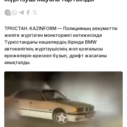
ТҮРКІСТАН. KAZINFORM — Полицияның әлеуметтік
желіге жүргізген мониторингі нәтижесінде
Түркістандағы көшелердің бірінде BMW
автокөлігінің жүргізушісінің жол қозғалысы
ережелерін өрескел бұзып, дрифт жасағаны
анықталды.