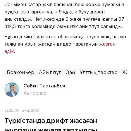
Сонымен қатар жыл басынан бері қорық аумағына
рұқсатсыз кіргені үшін 9 құқық бұзу дерегі
анықталды. Нәтижесінде 9 жеке тұлғаға жалпы 97
312,5 теңге көлемінде әкімшілік айыппұл салынды.
Бұған дейін Түркістан облысында тауешкінің лағын
таяқпен ұрып жатқан видео тарағанын
жазған
едік
.
Браконьер
Айыппұл
Заң
Ұлттық парктер
Жа
Сәбит Тастанбек
Авторлар
22:25, 05 Тамыз 2026
Түркістанда дрифт жасаған
жүргізуші жауапқа тартылды