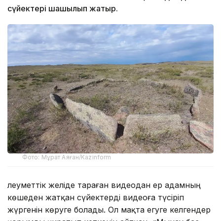
сүйектері шашылып жатыр.
Фото: Мұрат Аяған/Kazinform
Әлеуметтік желіде тараған видеодан ер адамның
көшеден жатқан сүйектерді видеоға түсіріп
жүргенін көруге болады. Ол мақта егуге келгендер