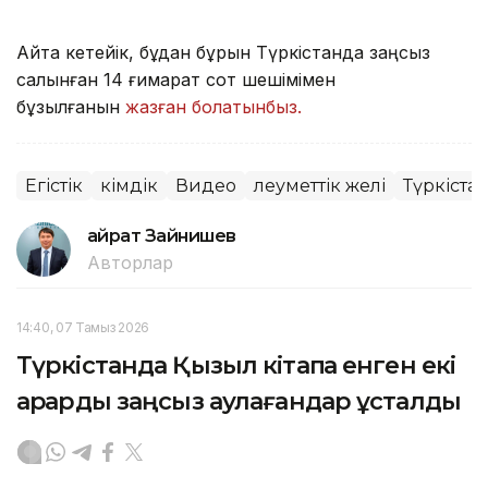
Айта кетейік, бұдан бұрын Түркістанда заңсыз
салынған 14 ғимарат сот шешімімен
бұзылғанын
жазған болатынбыз.
Егістік
Әкімдік
Видео
Әлеуметтік желі
Түркіста
Қайрат Зайнишев
Авторлар
14:40, 07 Тамыз 2026
Түркістанда Қызыл кітапқа енген екі
арқарды заңсыз аулағандар ұсталды