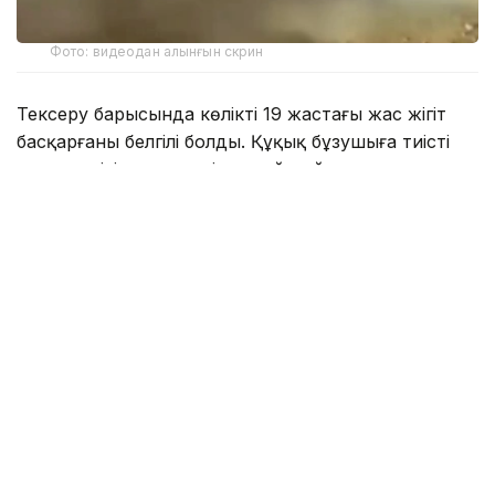
Фото: видеодан алынғын скрин
Тексеру барысында көлікті 19 жастағы жас жігіт
басқарғаны белгілі болды. Құқық бұзушыға тиісті
шара көріліп, автокөлік арнайы айыптұраққа
қойылды.
Полиция қызметкерлері жүргізушілерді жол
қозғалысы ережелерін қатаң сақтауға, қоғамдық
орындарда қауіпті маневрлер жасамауға және өзге
жол қозғалысына қатысушылардың өмірі мен
денсаулығына қауіп төндіретін әрекеттерге жол
бермеуге шақырады.
Айта кетелік Таразда дрифт жасаған жүргізуші
қамауға алынған еді
.