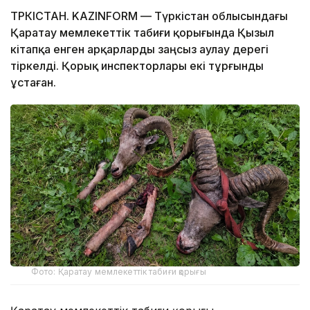
ТҮРКІСТАН. KAZINFORM — Түркістан облысындағы
Қаратау мемлекеттік табиғи қорығында Қызыл
кітапқа енген арқарларды заңсыз аулау дерегі
тіркелді. Қорық инспекторлары екі тұрғынды
ұстаған.
Фото: Қаратау мемлекеттік табиғи қорығы