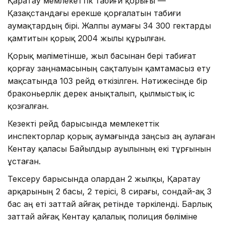
Қаратау мемлекеттік табиғи қорығы —
Қазақстандағы ерекше қорғалатын табиғи
аумақтардың бірі. Жалпы аумағы 34 300 гектарды
қамтитын қорық 2004 жылы құрылған.
Қорық мәліметінше, жыл басынан бері табиғат
қорғау заңнамасының сақталуын қамтамасыз ету
мақсатында 103 рейд өткізілген. Нәтижесінде бір
браконьерлік дерек анықталып, қылмыстық іс
қозғалған.
Кезекті рейд барысында мемлекеттік
инспекторлар қорық аумағында заңсыз аң аулаған
Кентау қаласы Байылдыр ауылының екі тұрғынын
ұстаған.
Тексеру барысында олардан 2 жылқы, Қаратау
арқарының 2 басы, 2 терісі, 8 сирағы, сондай-ақ 3
бас аң еті заттай айғақ ретінде тәркіленді. Барлық
заттай айғақ Кентау қалалық полиция бөліміне