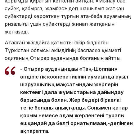
қорымды қиратып кеткенін айтқан. «Мынау бас
сүйек, қабырға, жамбас» деп шашылып жатқан
сүйектерді көрсеткен тұрғын ата-баба аруағының
ризалығы үшін сүйектерді жинап жатқанын
жеткізеді.
Аталған жағдайға қатысты пікір білдірген
Түркістан облысы әкімдігінің баспасөз қызметі
оқиғаның Отырар ауданында болғанын айтты.
- Отырар ауданындағы «Таң-Шолпан»
өндірістік кооперативінің аумағында ауыл
шаруашылық мақсатындағы жерлерін
көктемгі дала жұмыстарына дайындау
барысында болған. Жер бедері біркелкі
тегіс болғаны анықталды. Сонымен қатар
қорым немесе адам жерленгені туралы
ешқандай да белгі орнатылмаған,-делінген
ақпаратта.