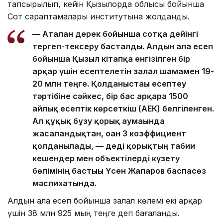
тапсырылып, кейін Қызылорда облысы бойынша
Сот сараптамалары институтына жолданды.
— Аталған дерек бойынша сотқа дейінгі
тергеп-тексеру басталды. Алдын ала есеп
бойынша Қызыл кітапқа енгізілген бір
арқар үшін есептелетін залал шамамен 19-
20 млн теңге. Қолданыстағы есептеу
тәртібіне сәйкес, бір бас арқарға 1500
айлық есептік көрсеткіш (АЕК) белгіленген.
Ал құқық бұзу қорық аумағында
жасалғандықтан, оған 3 коэффициент
қолданылады, — деді қорықтың табиғи
кешендер мен объектілерді күзету
бөлімінің бастығы Үсен Жапаров баспасөз
мәслихатында.
Алдын ала есеп бойынша залал көлемі екі арқар
үшін 38 млн 925 мың теңге деп бағаланды.