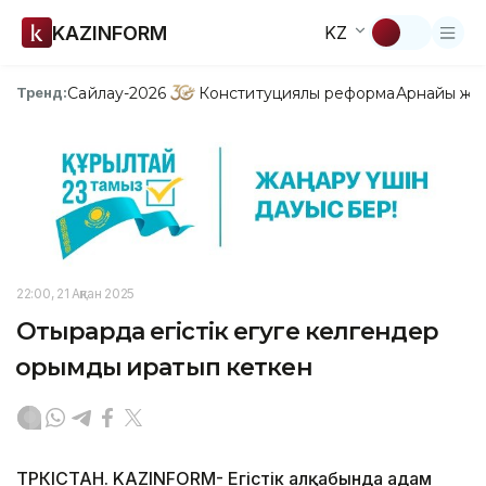
KAZINFORM
KZ
Сайлау-2026
Конституциялық реформа
Арнайы жо
Тренд:
22:00, 21 Ақпан 2025
Отырарда егістік егуге келгендер
қорымды қиратып кеткен
ТҮРКІСТАН. KAZINFORM- Егістік алқабында адам