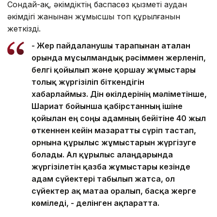
Сондай-ақ, әкімдіктің баспасөз қызметі аудан
әкімдігі жанынан жұмысшы топ құрылғанын
жеткізді.
- Жер пайдаланушы тарапынан аталған
орында мұсылмандық рәсіммен жерленіп,
белгі қойылып және қоршау жұмыстары
толық жүргізіліп біткендігін
хабарлаймыз. Дін өкілдерінің мәліметінше,
Шариғат бойынша қабірстанның ішіне
қойылған ең соңғы адамның бейітіне 40 жыл
өткеннен кейін мазаратты сүріп тастап,
орнына құрылыс жұмыстарын жүргізуге
болады. Ал құрылыс алаңдарында
жүргізілетін қазба жұмыстары кезінде
адам сүйектері табылып жатса, ол
сүйектер ақ матаға оралып, басқа жерге
көміледі, - делінген ақпаратта.